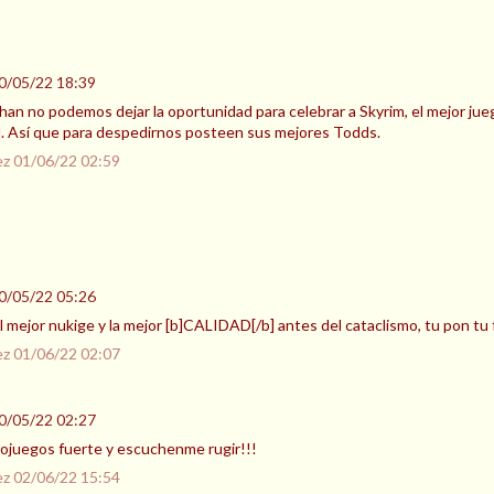
0/05/22 18:39
an no podemos dejar la oportunidad para celebrar a Skyrim, el mejor jueg
. Así que para despedirnos posteen sus mejores Todds.
ez
01/06/22 02:59
0/05/22 05:26
 mejor nukige y la mejor [b]CALIDAD[/b] antes del cataclismo, tu pon tu f
ez
01/06/22 02:07
0/05/22 02:27
ojuegos fuerte y escuchenme rugir!!!
ez
02/06/22 15:54