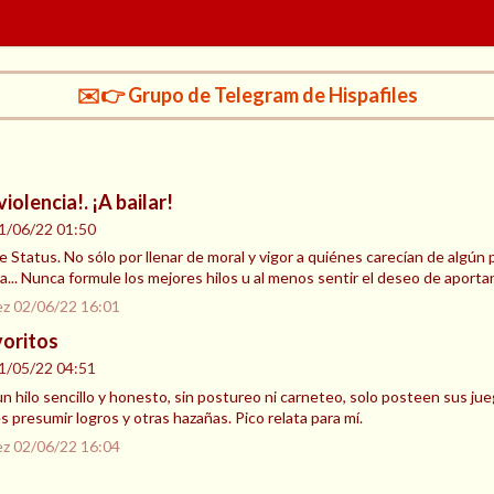
✉️👉 Grupo de Telegram de Hispafiles
iolencia!. ¡A bailar!
1/06/22 01:50
Status. No sólo por llenar de moral y vigor a quiénes carecían de algún p
a... Nunca formule los mejores hilos u al menos sentir el deseo de aportar.
ez
02/06/22 16:01
voritos
1/05/22 04:51
 hilo sencillo y honesto, sin postureo ni carneteo, solo posteen sus jue
s presumir logros y otras hazañas. Pico relata para mí.
ez
02/06/22 16:04