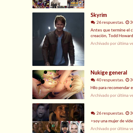
Skyrim
26 respuestas.
3
Antes que termine el ch
creación, Todd Howard
Archivado por última v
Nukige general
40 respuestas.
3
Hilo para recomendar el
Archivado por última v
26 respuestas.
3
>soy una mujer de vide
Archivado por última v