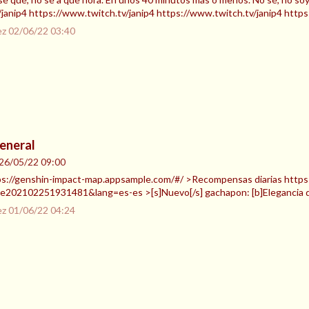
janip4 https://www.twitch.tv/janip4 https://www.twitch.tv/janip4 https
ez
02/06/22 03:40
eneral
26/05/22 09:00
ps://genshin-impact-map.appsample.com/#/ >Recompensas diarias https:
e202102251931481&lang=es-es >[s]Nuevo[/s] gachapon: [b]Elegancia de l
ez
01/06/22 04:24