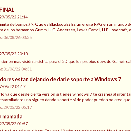
 FINAL
29/05/22 21:14
al límite de bumps.) >¿Qué es Blacksouls? Es un eroge RPG en un mundo d
ura de los hermanos Grimm, H.C. Andersen, Lewis Carroll, H.P. Lovecraft, 
ez
06/08/26 03:35
27/05/22 20:10
s tienen mas visión artística para el 3D que los propios devs de Gamefre
ez
01/06/22 04:31
adores estan dejando de darle soporte a Windows 7
7/05/22 04:17
lo ya que desde cierta version si tienes windows 7 te crashea al intent
esarrolladores no siguen dando soporte si de poder pueden no creo que
ez
29/05/22 05:17
a mamada
27/05/22 01:57
sé qué, no sé a qué hora. En unos 40 minutos más o menos. No sé, no soy el