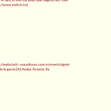
://www.twitch.tv/j
//webstatic-sea.mihoyo.com/ys/event/signin-
a garza:[/b] Ayaka, Rosaria, Ra