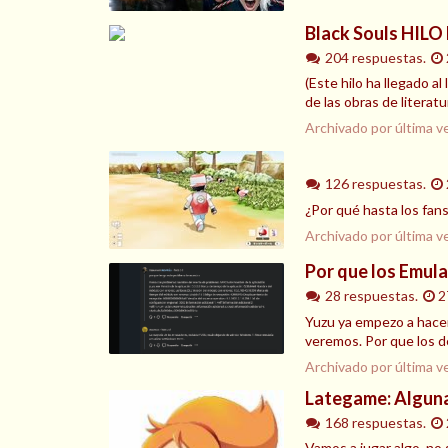
Black Souls HILO
204 respuestas.
(Este hilo ha llegado 
de las obras de literat
Archivado por última v
126 respuestas.
¿Por qué hasta los fan
Archivado por última v
Por que los Emul
28 respuestas.
2
Yuzu ya empezo a hacer
veremos. Por que los d
Archivado por última v
Lategame: Algun
168 respuestas.
Vamos a jugar algo, no 