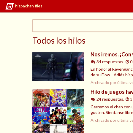
hispachan files
Todos los hilos
Nos iremos. ¡Con v
34 respuestas.
0
En honor al Revengance 
de su Flow... Adiós hisp
Archivado por última v
Hilo de juegos fa
24 respuestas.
3
Cerremos el chan con un
gusten. Sientanse libre
Archivado por última v