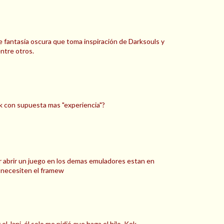
e fantasía oscura que toma inspiración de Darksouls y
entre otros.
ak con supuesta mas "experiencia"?
ar abrir un juego en los demas emuladores estan en
 necesiten el framew
 Jani, él solo me pidió que haga el hilo. Kek.