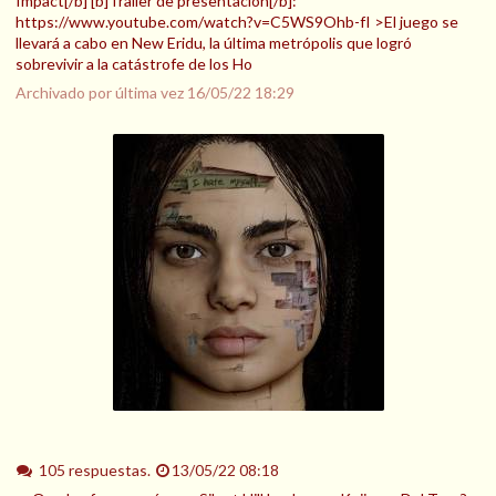
Impact[/b] [b]Trailer de presentación[/b]:
https://www.youtube.com/watch?v=C5WS9Ohb-fI >El juego se
llevará a cabo en New Eridu, la última metrópolis que logró
sobrevivir a la catástrofe de los Ho
Archivado por última vez
16/05/22 18:29
105 respuestas.
13/05/22 08:18