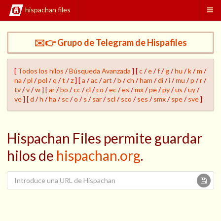
hispachan files
✉️👉 Grupo de Telegram de Hispafiles
[
Todos los hilos
/
Búsqueda Avanzada
] [
c
/
e
/
f
/
g
/
hu
/
k
/
m
/
na
/
pl
/
pol
/
q
/
t
/
z
] [
a
/
ac
/
art
/
b
/
ch
/
ham
/
di
/
i
/
mu
/
p
/
r
/
tv
/
v
/
w
] [
ar
/
bo
/
cc
/
cl
/
co
/
ec
/
es
/
mx
/
pe
/
py
/
us
/
uy
/
ve
] [
d
/
h
/
ha
/
sc
/
o
/
s
/
sar
/
scl
/
sco
/
ses
/
smx
/
spe
/
sve
]
Hispachan Files permite guardar
hilos de
hispachan.org
.