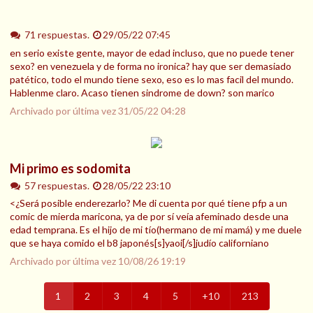
71 respuestas.
29/05/22 07:45
en serio existe gente, mayor de edad incluso, que no puede tener
sexo? en venezuela y de forma no ironica? hay que ser demasiado
patético, todo el mundo tiene sexo, eso es lo mas facil del mundo.
Hablenme claro. Acaso tienen sindrome de down? son marico
Archivado por última vez
31/05/22 04:28
Mi primo es sodomita
57 respuestas.
28/05/22 23:10
<¿Será posible enderezarlo? Me di cuenta por qué tiene pfp a un
comic de mierda maricona, ya de por sí veía afeminado desde una
edad temprana. Es el hijo de mi tío(hermano de mi mamá) y me duele
que se haya comido el b8 japonés[s]yaoi[/s]judío californiano
Archivado por última vez
10/08/26 19:19
1
2
3
4
5
+10
213