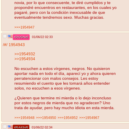
novia, por lo que consecuente, te diré cumplidos y te
propondré encuentros en restaurantes, en los cuales yo
pagaré, pero con la condición inexcusable de que
eventualmente tendremos sexo. Muchas gracias.
>>>1954947
01/06/22 02:33
rOVzGNv8
/#/
1954943
>>1954932
>>1954934
No escuchen a estos vírgenes, negros. No quisieron
aportar nada en todo el día, aparecí yo y ahora quieren
perratencionar con malos consejos. Les estoy
resumiendo el cuento que les tomará años entender
solos, no escuchen a esos vírgenes.
¿Quieren que termine mi mierda o lo dejo inconcluso
por estos negros de mierda que no agradecen? Uno
trata de ayudar, pero hay mucho idiota en esta mierda.
>>>1954948
>>>1954950
>>>1954952
>>>1954967
01/06/22 02:34
4R-A43nR