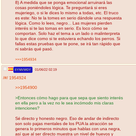
8) A medida que se ponga emocional arruinará las
cosas poniéndoles lógica. Te preguntará si eres
mujeriego, o si le dices lo mismo a todas, etc. El truco
es este: No te la tomes en serio dándole una respuesta
lógica. Como lo lees, negro... Las mujeres pierden
interés si te las tomas en serio. Es loco cómo se
comportan. Solo haz el tema a un lado o malinterpreta
lo que dice como si te estuviera echando los perros. Si
fallas estas pruebas que te pone, se irá tan rápido que
ni sabrás qué pasó.
>>>1954934
01/06/22 02:19
6YNlVWGY
/#/
1954924
>>1954900
>Entonces cómo hago para que sepa que siento interés
en ella pero a la vez no le sea incómodo mis claras
intenciones?
Sé directo y honesto negro. Eso de andar de indirecto
son solo pajas mentales de los PUA la atracción se
genera lo primeros minutos que hablas con una negra,
así que al ser directo muestra un nivel de huevos y