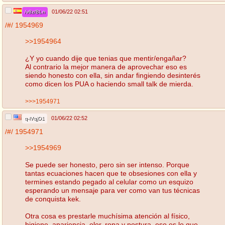
01/06/22 02:51
/v8z/BLn
/#/
1954969
>>1954964
¿Y yo cuando dije que tenias que mentir/engañar?
Al contrario la mejor manera de aprovechar eso es
siendo honesto con ella, sin andar fingiendo desinterés
como dicen los PUA o haciendo small talk de mierda.
>>>1954971
01/06/22 02:52
q-lVqjO1
/#/
1954971
>>1954969
Se puede ser honesto, pero sin ser intenso. Porque
tantas ecuaciones hacen que te obsesiones con ella y
termines estando pegado al celular como un esquizo
esperando un mensaje para ver como van tus técnicas
de conquista kek.
Otra cosa es prestarle muchísima atención al físico,
higiene, apariencia, olor, ropa y postura, eso es lo que