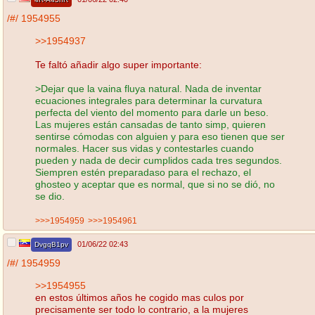
/#/
1954955
>>1954937
Te faltó añadir algo super importante:
>Dejar que la vaina fluya natural. Nada de inventar
ecuaciones integrales para determinar la curvatura
perfecta del viento del momento para darle un beso.
Las mujeres están cansadas de tanto simp, quieren
sentirse cómodas con alguien y para eso tienen que ser
normales. Hacer sus vidas y contestarles cuando
pueden y nada de decir cumplidos cada tres segundos.
Siempren estén preparadaso para el rechazo, el
ghosteo y aceptar que es normal, que si no se dió, no
se dio.
>>>1954959
>>>1954961
01/06/22 02:43
DvgqB1pv
/#/
1954959
>>1954955
en estos últimos años he cogido mas culos por
precisamente ser todo lo contrario, a la mujeres