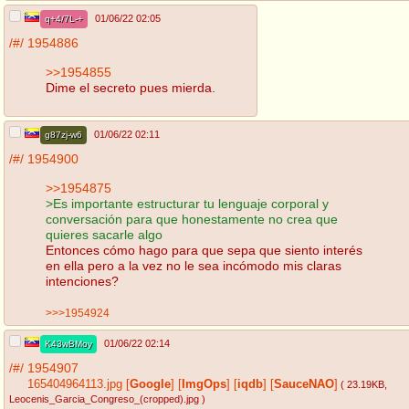
01/06/22 02:05
q+4/7L-+
/#/
1954886
>>1954855
Dime el secreto pues mierda.
01/06/22 02:11
g87zj-w6
/#/
1954900
>>1954875
>Es importante estructurar tu lenguaje corporal y
conversación para que honestamente no crea que
quieres sacarle algo
Entonces cómo hago para que sepa que siento interés
en ella pero a la vez no le sea incómodo mis claras
intenciones?
>>>1954924
01/06/22 02:14
K43wBMoy
/#/
1954907
165404964113.jpg
[
Google
]
[
ImgOps
]
[
iqdb
]
[
SauceNAO
]
( 23.19KB
,
Leocenis_Garcia_Congreso_(cropped).jpg
)