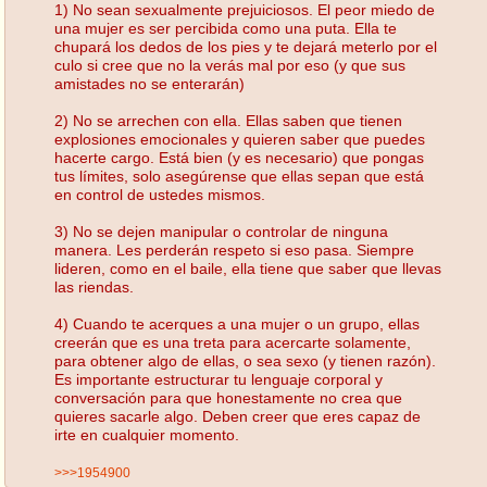
1) No sean sexualmente prejuiciosos. El peor miedo de
una mujer es ser percibida como una puta. Ella te
chupará los dedos de los pies y te dejará meterlo por el
culo si cree que no la verás mal por eso (y que sus
amistades no se enterarán)
2) No se arrechen con ella. Ellas saben que tienen
explosiones emocionales y quieren saber que puedes
hacerte cargo. Está bien (y es necesario) que pongas
tus límites, solo asegúrense que ellas sepan que está
en control de ustedes mismos.
3) No se dejen manipular o controlar de ninguna
manera. Les perderán respeto si eso pasa. Siempre
lideren, como en el baile, ella tiene que saber que llevas
las riendas.
4) Cuando te acerques a una mujer o un grupo, ellas
creerán que es una treta para acercarte solamente,
para obtener algo de ellas, o sea sexo (y tienen razón).
Es importante estructurar tu lenguaje corporal y
conversación para que honestamente no crea que
quieres sacarle algo. Deben creer que eres capaz de
irte en cualquier momento.
>>>1954900