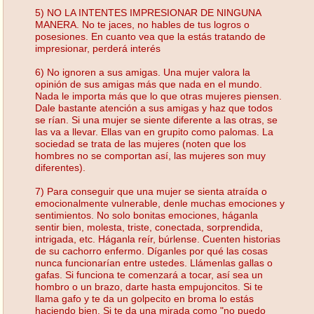
5) NO LA INTENTES IMPRESIONAR DE NINGUNA
MANERA. No te jaces, no hables de tus logros o
posesiones. En cuanto vea que la estás tratando de
impresionar, perderá interés
6) No ignoren a sus amigas. Una mujer valora la
opinión de sus amigas más que nada en el mundo.
Nada le importa más que lo que otras mujeres piensen.
Dale bastante atención a sus amigas y haz que todos
se rían. Si una mujer se siente diferente a las otras, se
las va a llevar. Ellas van en grupito como palomas. La
sociedad se trata de las mujeres (noten que los
hombres no se comportan así, las mujeres son muy
diferentes).
7) Para conseguir que una mujer se sienta atraída o
emocionalmente vulnerable, denle muchas emociones y
sentimientos. No solo bonitas emociones, háganla
sentir bien, molesta, triste, conectada, sorprendida,
intrigada, etc. Háganla reír, búrlense. Cuenten historias
de su cachorro enfermo. Díganles por qué las cosas
nunca funcionarían entre ustedes. Llámenlas gallas o
gafas. Si funciona te comenzará a tocar, así sea un
hombro o un brazo, darte hasta empujoncitos. Si te
llama gafo y te da un golpecito en broma lo estás
haciendo bien. Si te da una mirada como "no puedo