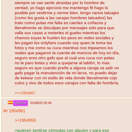
siempre se van sentir atraídas por lo hombre de
verdad, yo hago ejercicio me mantengo fit hago lo
posible por vestirme y verme bien, tengo varios tatuajes
(como les gusta a las carajas hombres tatuados) las
trato como putas me falta es caerles a coñazos y
literalmente se disculpan por mensajes solo para que
valla sus casas a meterles el guebo mientras los
chamos soyas le huelen los peos en redes sociales y
les pagan los onlyfans cuando soy quien le toma las
fotos y me como su cuca mientras nos tripeamos los
reales que pagaron la cuerda de maricos de hoy en día,
seguro eres otro gafo que al cual una cuca con patas
no le paro bolas y vino a quejarse al tablón, lo mas
seguro es que cuando preñe a alguna caraja va salir un
gafo pagar la manutención de mi larva, no puedo dejar
de kekear con mi estilo de vida donde literalmente cojo
culos y vivo de todos esos carajos con falta de hombría.
>>>1954967
01/06/22 02:44
/v8z/BLn
/#/
1954961
>>1954955
>quieren sentirse cómodas con alguien y para eso