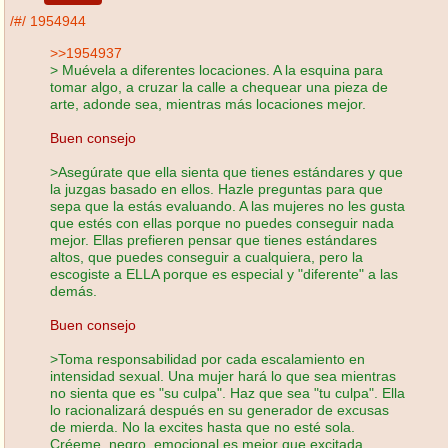
/#/
1954944
>>1954937
> Muévela a diferentes locaciones. A la esquina para
tomar algo, a cruzar la calle a chequear una pieza de
arte, adonde sea, mientras más locaciones mejor.
Buen consejo
>Asegúrate que ella sienta que tienes estándares y que
la juzgas basado en ellos. Hazle preguntas para que
sepa que la estás evaluando. A las mujeres no les gusta
que estés con ellas porque no puedes conseguir nada
mejor. Ellas prefieren pensar que tienes estándares
altos, que puedes conseguir a cualquiera, pero la
escogiste a ELLA porque es especial y "diferente" a las
demás.
Buen consejo
>Toma responsabilidad por cada escalamiento en
intensidad sexual. Una mujer hará lo que sea mientras
no sienta que es "su culpa". Haz que sea "tu culpa". Ella
lo racionalizará después en su generador de excusas
de mierda. No la excites hasta que no esté sola.
Créeme, negro, emocional es mejor que excitada.