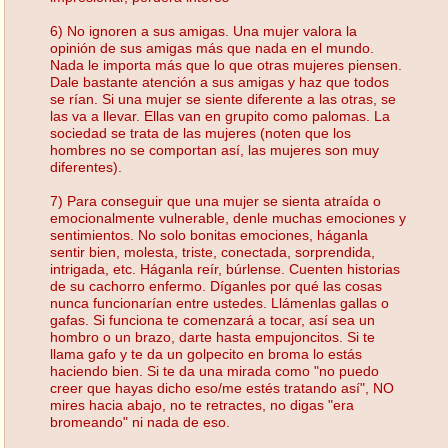
6) No ignoren a sus amigas. Una mujer valora la
opinión de sus amigas más que nada en el mundo.
Nada le importa más que lo que otras mujeres piensen.
Dale bastante atención a sus amigas y haz que todos
se rían. Si una mujer se siente diferente a las otras, se
las va a llevar. Ellas van en grupito como palomas. La
sociedad se trata de las mujeres (noten que los
hombres no se comportan así, las mujeres son muy
diferentes).
7) Para conseguir que una mujer se sienta atraída o
emocionalmente vulnerable, denle muchas emociones y
sentimientos. No solo bonitas emociones, háganla
sentir bien, molesta, triste, conectada, sorprendida,
intrigada, etc. Háganla reír, búrlense. Cuenten historias
de su cachorro enfermo. Díganles por qué las cosas
nunca funcionarían entre ustedes. Llámenlas gallas o
gafas. Si funciona te comenzará a tocar, así sea un
hombro o un brazo, darte hasta empujoncitos. Si te
llama gafo y te da un golpecito en broma lo estás
haciendo bien. Si te da una mirada como "no puedo
creer que hayas dicho eso/me estés tratando así", NO
mires hacia abajo, no te retractes, no digas "era
bromeando" ni nada de eso.