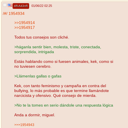
01/06/22 02:25
4R-A43nR
/#/
1954934
>>1954914
>>1954917
Todos tus consejos son cliché.
>háganla sentir bien, molesta, triste, conectada,
sorprendida, intrigada
Estás hablando como si fuesen animales, kek, como si
no tuviesen cerebro.
>Llámenlas gallas o gafas
Kek, con tanto feminismo y campaña en contra del
bullying, lo más probable es que termine llamándote
narcicista y ofensivo. Qué consejo de mierda.
>No te la tomes en serio dándole una respuesta lógica
Anda a dormir, miguel.
>>>1954943