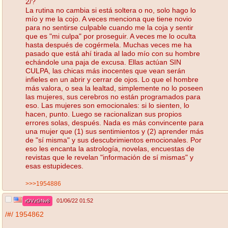
2/?
La rutina no cambia si está soltera o no, solo hago lo
mío y me la cojo. A veces menciona que tiene novio
para no sentirse culpable cuando me la coja y sentir
que es "mi culpa" por proseguir. A veces me lo oculta
hasta después de cogérmela. Muchas veces me ha
pasado que está ahí tirada al lado mío con su hombre
echándole una paja de excusa. Ellas actúan SIN
CULPA, las chicas más inocentes que vean serán
infieles en un abrir y cerrar de ojos. Lo que el hombre
más valora, o sea la lealtad, simplemente no lo poseen
las mujeres, sus cerebros no están programados para
eso. Las mujeres son emocionales: si lo sienten, lo
hacen, punto. Luego se racionalizan sus propios
errores solas, después. Nada es más convincente para
una mujer que (1) sus sentimientos y (2) aprender más
de "sí misma" y sus descubrimientos emocionales. Por
eso les encanta la astrología, novelas, encuestas de
revistas que le revelan "información de sí mismas" y
esas estupideces.
>>>1954886
01/06/22 01:52
rOVzGNv8
/#/
1954862