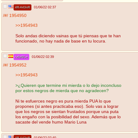
01/06/22 02:37
4R-A43nR
/#/
1954950
>>1954943
Solo andas diciendo vainas que tú piensas que te han
funcionado, no hay nada de base en tu locura.
01/06/22 02:39
/v8z/BLn
/#/
1954952
>>1954943
>¿Quieren que termine mi mierda o lo dejo inconcluso
por estos negros de mierda que no agradecen?
Ni te esfuerces negro es pura mierda PUA lo que
propones (si antes practicaba eso). Solo vas a lograr
que los negros se sientan frustados porque una puta
los engaño con la posibilidad del sexo. Además que lo
sacaste del vende humo Mario Luna
01/06/22 02:40
4R-A43nR