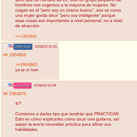
hombres nos cogemos a la mayoría de mujeres. No
caigan en el "pero soy un chamo bueno", eso es como
una mujer gorda decir "pero soy inteligente" porque
esas cosas son importantes a nivel personal, no a nivel
de atracción.
>>>1954865
01/06/22 01:55
3DM+w4yE
/#/
1954865
>>1954862
ya te ví ivan
01/06/22 01:59
rOVzGNv8
/#/
1954875
4/?
Comienzo a darles tips que tendrán que PRACTICAR.
Esto es cómo explicarles cómo tocar una guitarra, así
sepan la teoría necesitan práctica para afinar sus
habilidades.