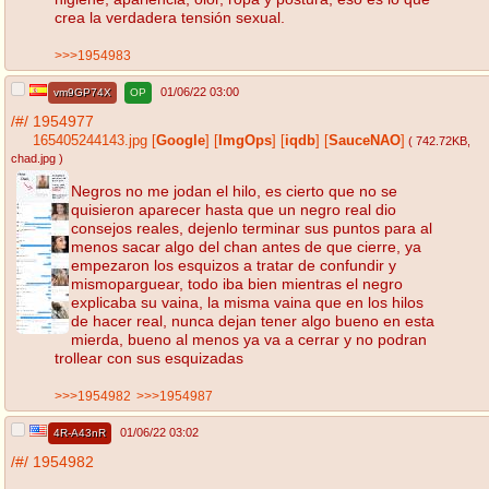
crea la verdadera tensión sexual.
>>>1954983
01/06/22 03:00
vm9GP74X
OP
/#/
1954977
165405244143.jpg
[
Google
]
[
ImgOps
]
[
iqdb
]
[
SauceNAO
]
( 742.72KB
,
chad.jpg
)
Negros no me jodan el hilo, es cierto que no se
quisieron aparecer hasta que un negro real dio
consejos reales, dejenlo terminar sus puntos para al
menos sacar algo del chan antes de que cierre, ya
empezaron los esquizos a tratar de confundir y
mismoparguear, todo iba bien mientras el negro
explicaba su vaina, la misma vaina que en los hilos
de hacer real, nunca dejan tener algo bueno en esta
mierda, bueno al menos ya va a cerrar y no podran
trollear con sus esquizadas
>>>1954982
>>>1954987
01/06/22 03:02
4R-A43nR
/#/
1954982