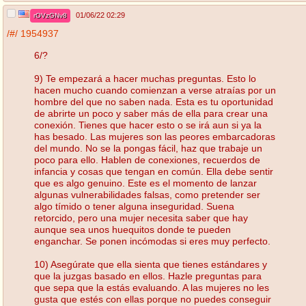
01/06/22 02:29
rOVzGNv8
/#/
1954937
6/?
9) Te empezará a hacer muchas preguntas. Esto lo
hacen mucho cuando comienzan a verse atraías por un
hombre del que no saben nada. Esta es tu oportunidad
de abrirte un poco y saber más de ella para crear una
conexión. Tienes que hacer esto o se irá aun si ya la
has besado. Las mujeres son las peores embarcadoras
del mundo. No se la pongas fácil, haz que trabaje un
poco para ello. Hablen de conexiones, recuerdos de
infancia y cosas que tengan en común. Ella debe sentir
que es algo genuino. Este es el momento de lanzar
algunas vulnerabilidades falsas, como pretender ser
algo tímido o tener alguna inseguridad. Suena
retorcido, pero una mujer necesita saber que hay
aunque sea unos huequitos donde te pueden
enganchar. Se ponen incómodas si eres muy perfecto.
10) Asegúrate que ella sienta que tienes estándares y
que la juzgas basado en ellos. Hazle preguntas para
que sepa que la estás evaluando. A las mujeres no les
gusta que estés con ellas porque no puedes conseguir