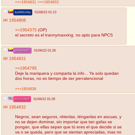
>>>1954831
>>>1954833
01/06/22 01:13
9yWM1ANy
/#/
1954808
>>1954375
(OP)
el secreto es el trannymaxxing. no apto para NPCS
01/06/22 01:26
p4w3emZ7
/#/
1954831
>>1954795
Deje la mariquera y comparta la info... Ya solo quedan
dos horas, no es tiempo de ser perratencional
>>>1954838
01/06/22 01:28
rOVzGNv8
/#/
1954832
Negros, sean seguros, rétenlas, ténganlas en ascuas, y
no se dejen dominar, sin importar que tan gafas se
pongan, que ellas sepan que tú eres el que decide si se
va o se queda, pero que se sientan apreciadas, mas no