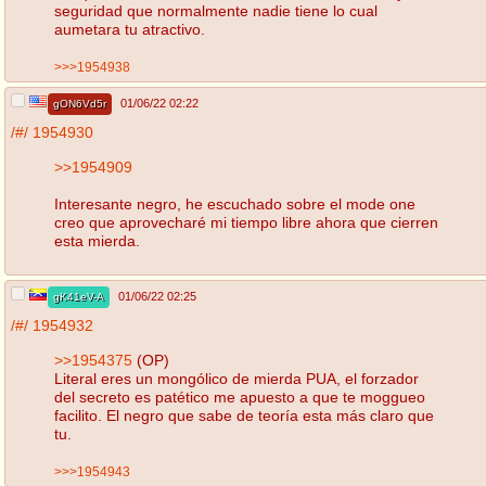
seguridad que normalmente nadie tiene lo cual
aumetara tu atractivo.
>>>1954938
01/06/22 02:22
gON6Vd5r
/#/
1954930
>>1954909
Interesante negro, he escuchado sobre el mode one
creo que aprovecharé mi tiempo libre ahora que cierren
esta mierda.
01/06/22 02:25
gK41eV-A
/#/
1954932
>>1954375
(OP)
Literal eres un mongólico de mierda PUA, el forzador
del secreto es patético me apuesto a que te moggueo
facilito. El negro que sabe de teoría esta más claro que
tu.
>>>1954943