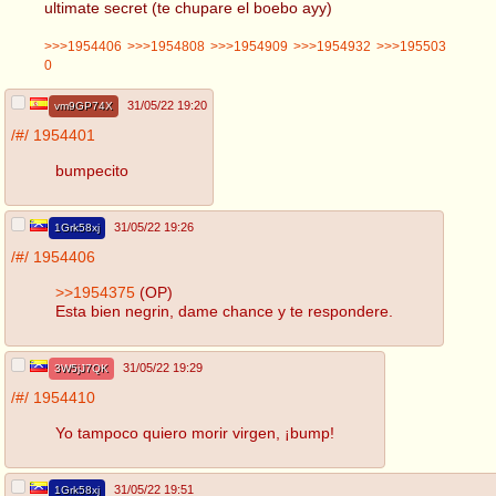
ultimate secret (te chupare el boebo ayy)
>>>1954406
>>>1954808
>>>1954909
>>>1954932
>>>195503
0
31/05/22 19:20
vm9GP74X
/#/
1954401
bumpecito
31/05/22 19:26
1Grk58xj
/#/
1954406
>>1954375
(OP)
Esta bien negrin, dame chance y te respondere.
31/05/22 19:29
3W5jJ7QK
/#/
1954410
Yo tampoco quiero morir virgen, ¡bump!
31/05/22 19:51
1Grk58xj