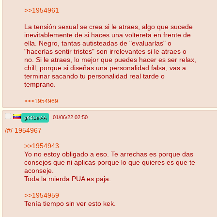
>>1954961
La tensión sexual se crea si le atraes, algo que sucede
inevitablemente de si haces una voltereta en frente de
ella. Negro, tantas autisteadas de "evaluarlas" o
"hacerlas sentir tristes" son irrelevantes si le atraes o
no. Si le atraes, lo mejor que puedes hacer es ser relax,
chill, porque si diseñas una personalidad falsa, vas a
terminar sacando tu personalidad real tarde o
temprano.
>>>1954969
01/06/22 02:50
gK41eV-A
/#/
1954967
>>1954943
Yo no estoy obligado a eso. Te arrechas es porque das
consejos que ni aplicas porque lo que quieres es que te
aconseje.
Toda la mierda PUA es paja.
>>1954959
Tenía tiempo sin ver esto kek.