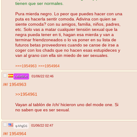
tienen que ser normales.
Pura mierda negro. Lo peor que puedes hacer con una
puta es hacerla sentir comoda. Adivina con quien se
siente comoda? con su amigos, familia, niños, padres,
etc. Solo vas a matar cualquier tensión sexual que la
negra pueda tener en ti, hagan esa mierda y van a
terminar friendzoneados o lo va poner en su lista de
futuros betas proveedores cuando se canse de irse a
coger con los chads que no hacen esas estupideces y
van al grano con ella sin miedo de ser sexuales.
>>>1954963
>>>1954964
01/06/22 02:46
/v8z/BLn
/#/
1954963
>>1954961
Vayan al tablón de /ch/ hicieron uno del mode one. Si
no saben que es ser sexual.
01/06/22 02:47
q-lVqjO1
/#/
1954964