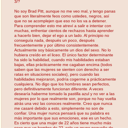
3/?
No soy Brad Pitt, aunque no me veo mal, y tengo panas
que son literalmente feos como ustedes, negros, así
que no se acomplejen que eso no los va a detener.
Para comprender esto me atreví a salir e intentar con
muchas, enfrentar cientos de rechazos hasta aprender
a hacerlo bien, dejar el ego a un lado. Al principio no
conseguía nada, después un poco, después
frecuentemente y por último consistentemente.
Actualmente soy básicamente un dios del sexo. No lo
hubiera creído en el liceo. El único factor determinante
ha sido la habilidad, cuando mis habilidades estaban
bajas, ellas prácticamente me cagaban encima (todos
saben que las mujeres se sienten con derecho a ser
ratas en situaciones sociales), pero cuando las
habilidades mejoraron, podría cogerme a prácticamente
cualquiera. No digo que los hombres sean perfectos,
pero definitivamente funcionan diferente. A veces
desearía haberme tomado la pastilla azul y no ver a las
mujeres por lo que realmente son, porque no hay vuelta
atrás una vez las conoces realmente. Creo que nunca
me casaré debido a esto, simplemente no son de
confiar. Una mujer nunca pensará que su palabra es
más importante que sus emociones, ese es un hecho.
Es cierto que una mujer de 22 años tiene mucho más
sexo que un hombre de 22, solo un grupo pequeño de