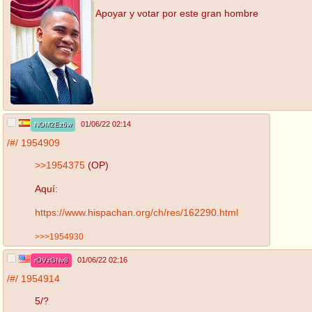
Apoyar y votar por este gran hombre
01/06/22 02:14
NOM2Ez6w
/#/
1954909
>>1954375
(OP)
Aquí:
https://www.hispachan.org/ch/res/162290.html
>>>1954930
01/06/22 02:16
rOVzGNv8
/#/
1954914
5/?