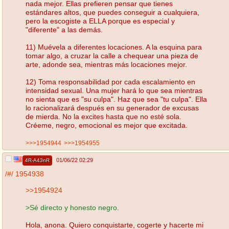
nada mejor. Ellas prefieren pensar que tienes
estándares altos, que puedes conseguir a cualquiera,
pero la escogiste a ELLA porque es especial y
"diferente" a las demás.
11) Muévela a diferentes locaciones. A la esquina para
tomar algo, a cruzar la calle a chequear una pieza de
arte, adonde sea, mientras más locaciones mejor.
12) Toma responsabilidad por cada escalamiento en
intensidad sexual. Una mujer hará lo que sea mientras
no sienta que es "su culpa". Haz que sea "tu culpa". Ella
lo racionalizará después en su generador de excusas
de mierda. No la excites hasta que no esté sola.
Créeme, negro, emocional es mejor que excitada.
>>>1954944
>>>1954955
01/06/22 02:29
4R-A43nR
/#/
1954938
>>1954924
>Sé directo y honesto negro.
Hola, anona. Quiero conquistarte, cogerte y hacerte mi