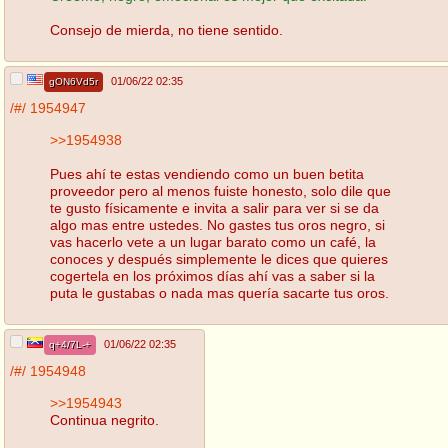
Consejo de mierda, no tiene sentido.
01/06/22 02:35
gON6Vd5r
/#/
1954947
>>1954938
Pues ahí te estas vendiendo como un buen betita
proveedor pero al menos fuiste honesto, solo dile que
te gusto físicamente e invita a salir para ver si se da
algo mas entre ustedes. No gastes tus oros negro, si
vas hacerlo vete a un lugar barato como un café, la
conoces y después simplemente le dices que quieres
cogertela en los próximos días ahí vas a saber si la
puta le gustabas o nada mas quería sacarte tus oros.
01/06/22 02:35
q+4/7L-+
/#/
1954948
>>1954943
Continua negrito.