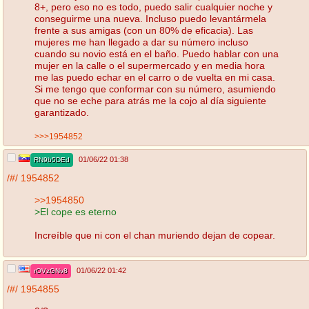
8+, pero eso no es todo, puedo salir cualquier noche y
conseguirme una nueva. Incluso puedo levantármela
frente a sus amigas (con un 80% de eficacia). Las
mujeres me han llegado a dar su número incluso
cuando su novio está en el baño. Puedo hablar con una
mujer en la calle o el supermercado y en media hora
me las puedo echar en el carro o de vuelta en mi casa.
Si me tengo que conformar con su número, asumiendo
que no se eche para atrás me la cojo al día siguiente
garantizado.
>>>1954852
01/06/22 01:38
RN9b5DEd
/#/
1954852
>>1954850
>El cope es eterno
Increíble que ni con el chan muriendo dejan de copear.
01/06/22 01:42
rOVzGNv8
/#/
1954855