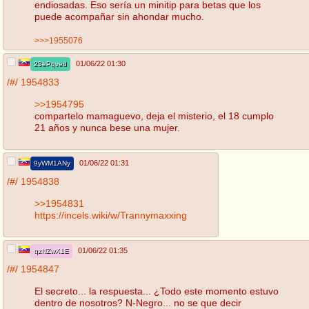
endiosadas. Eso sería un minitip para betas que los
puede acompañar sin ahondar mucho.
>>>1955076
01/06/22 01:30
23ePqved
/#/
1954833
>>1954795
compartelo mamaguevo, deja el misterio, el 18 cumplo
21 años y nunca bese una mujer.
01/06/22 01:31
9yWM1ANy
/#/
1954838
>>1954831
https://incels.wiki/w/Trannymaxxing
01/06/22 01:35
qzNZwX1E
/#/
1954847
El secreto... la respuesta... ¿Todo este momento estuvo
dentro de nosotros? N-Negro... no se que decir