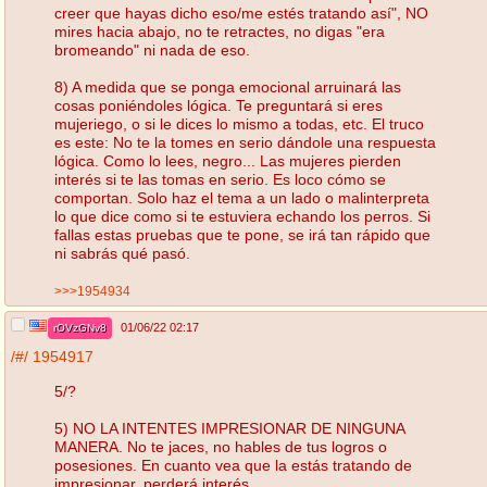
creer que hayas dicho eso/me estés tratando así", NO
mires hacia abajo, no te retractes, no digas "era
bromeando" ni nada de eso.
8) A medida que se ponga emocional arruinará las
cosas poniéndoles lógica. Te preguntará si eres
mujeriego, o si le dices lo mismo a todas, etc. El truco
es este: No te la tomes en serio dándole una respuesta
lógica. Como lo lees, negro... Las mujeres pierden
interés si te las tomas en serio. Es loco cómo se
comportan. Solo haz el tema a un lado o malinterpreta
lo que dice como si te estuviera echando los perros. Si
fallas estas pruebas que te pone, se irá tan rápido que
ni sabrás qué pasó.
>>>1954934
01/06/22 02:17
rOVzGNv8
/#/
1954917
5/?
5) NO LA INTENTES IMPRESIONAR DE NINGUNA
MANERA. No te jaces, no hables de tus logros o
posesiones. En cuanto vea que la estás tratando de
impresionar, perderá interés