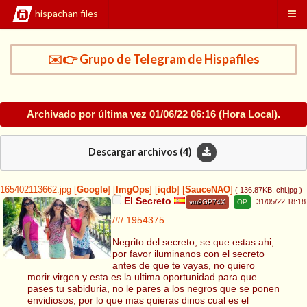
hispachan files
✉️👉 Grupo de Telegram de Hispafiles
Archivado por última vez
01/06/22 06:16
(Hora Local).
Descargar archivos (
4
)
165402113662.jpg
[
Google
]
[
ImgOps
]
[
iqdb
]
[
SauceNAO
]
( 136.87KB
, chi.jpg
)
El Secreto
31/05/22 18:18
vm9GP74X
OP
/#/
1954375
Negrito del secreto, se que estas ahi,
por favor iluminanos con el secreto
antes de que te vayas, no quiero
morir virgen y esta es la ultima oportunidad para que
pases tu sabiduria, no le pares a los negros que se ponen
envidiosos, por lo que mas quieras dinos cual es el