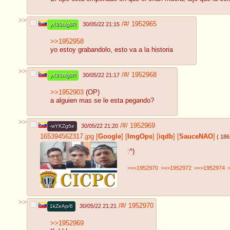
>>
/#/
1952965
30/05/22 21:15
yX93Mg8R
>>1952958
yo estoy grabandolo, esto va a la historia
>>
/#/
1952968
30/05/22 21:17
yX93Mg8R
>>1952903
(OP)
a alguien mas se le esta pegando?
>>
/#/
1952969
30/05/22 21:20
-wYKZg6e
165394562317.jpg
[
Google
]
[
ImgOps
]
[
iqdb
]
[
SauceNAO
]
( 186
:^)
>>>1952970
>>>1952972
>>>1952974
>>
/#/
1952970
30/05/22 21:21
1kZeAp/6
>>1952969