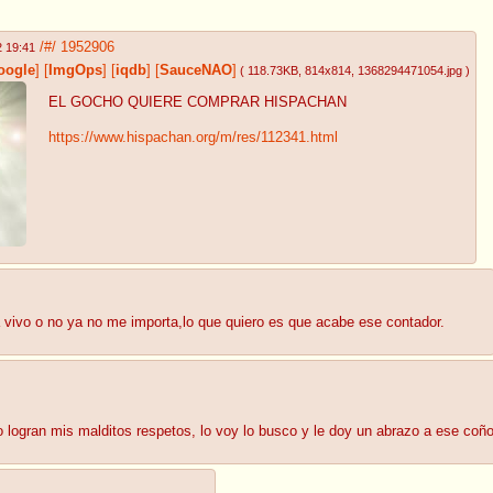
/#/
1952906
2 19:41
oogle
]
[
ImgOps
]
[
iqdb
]
[
SauceNAO
]
( 118.73KB
, 814x814
, 1368294471054.jpg
)
EL GOCHO QUIERE COMPRAR HISPACHAN
https://www.hispachan.org/m/res/112341.html
a vivo o no ya no me importa,lo que quiero es que acabe ese contador.
logran mis malditos respetos, lo voy lo busco y le doy un abrazo a ese coñ