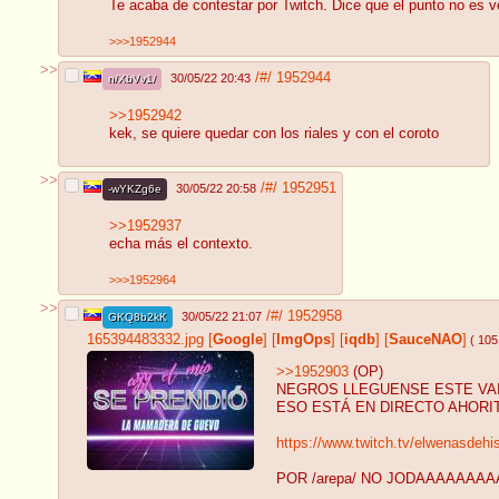
Te acaba de contestar por Twitch. Dice que el punto no es v
>>>1952944
>>
/#/
1952944
30/05/22 20:43
n/XbVv1/
>>1952942
kek, se quiere quedar con los riales y con el coroto
>>
/#/
1952951
30/05/22 20:58
-wYKZg6e
>>1952937
echa más el contexto.
>>>1952964
>>
/#/
1952958
30/05/22 21:07
GKQ8b2kK
165394483332.jpg
[
Google
]
[
ImgOps
]
[
iqdb
]
[
SauceNAO
]
( 105
>>1952903
(OP)
NEGROS LLEGUENSE ESTE VAI
ESO ESTÁ EN DIRECTO AHORI
https://www.twitch.tv/elwenasdeh
POR /arepa/ NO JODAAAAA