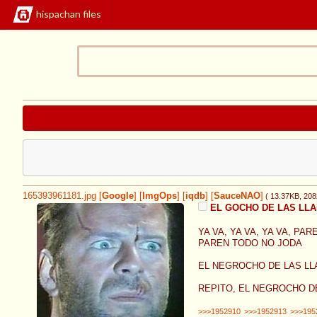
hispachan files
165393961181.jpg
[
Google
]
[
ImgOps
]
[
iqdb
]
[
SauceNAO
]
( 13.37KB
, 20
EL GOCHO DE LAS LLA
YA VA, YA VA, YA VA, PAR
PAREN TODO NO JODA
EL NEGROCHO DE LAS L
REPITO, EL NEGROCHO D
>>>1952910
>>>1952913
>>>195