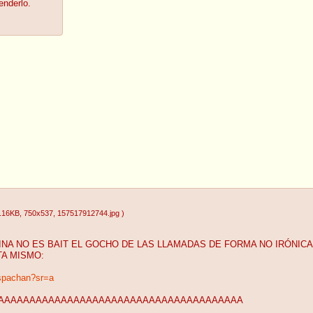
enderlo.
.16KB
, 750x537
, 157517912744.jpg
)
NA NO ES BAIT EL GOCHO DE LAS LLAMADAS DE FORMA NO IRÓNICA
TA MISMO:
ispachan?sr=a
AAAAAAAAAAAAAAAAAAAAAAAAAAAAAAAAAAAAAAAAAA