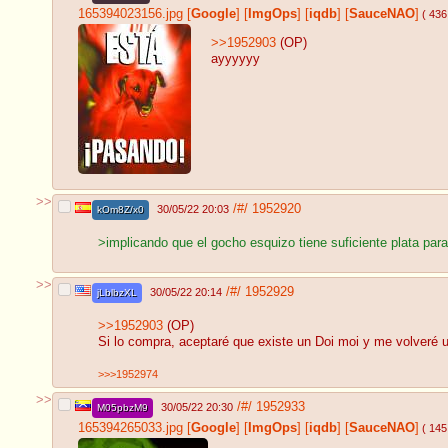
165394023156.jpg
[
Google
]
[
ImgOps
]
[
iqdb
]
[
SauceNAO
]
( 436
>>1952903
(OP)
ayyyyyy
>>
/#/
1952920
30/05/22 20:03
kOm8Z/x0
>implicando que el gocho esquizo tiene suficiente plata par
>>
/#/
1952929
30/05/22 20:14
jLblbzXL
>>1952903
(OP)
Si lo compra, aceptaré que existe un Doi moi y me volveré u
>>>1952974
>>
/#/
1952933
30/05/22 20:30
M05pbzM9
165394265033.jpg
[
Google
]
[
ImgOps
]
[
iqdb
]
[
SauceNAO
]
( 145