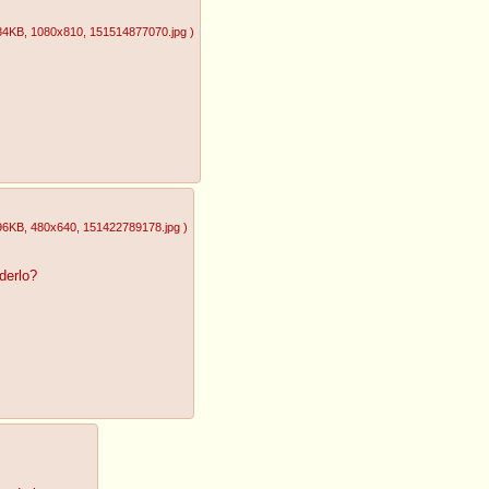
34KB
, 1080x810
, 151514877070.jpg
)
96KB
, 480x640
, 151422789178.jpg
)
derlo?