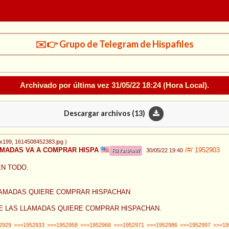
✉️👉 Grupo de Telegram de Hispafiles
Archivado por última vez
31/05/22 18:24
(Hora Local).
Descargar archivos (
13
)
8x199
, 1614508452383.jpg
)
MADAS VA A COMPRAR HISPA
/#/
1952903
30/05/22 19:40
R8YzNAoW
EN TODO.
LAMADAS QUIERE COMPRAR HISPACHAN
E LAS LLAMADAS QUIERE COMPRAR HISPACHAN.
2929
>>>1952933
>>>1952958
>>>1952968
>>>1952971
>>>1952986
>>>1952997
>>>19