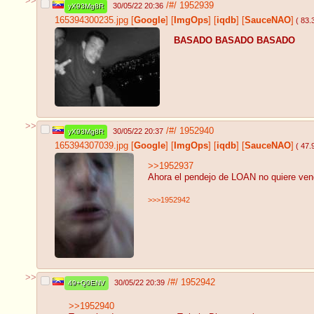
>>
/#/
1952939
30/05/22 20:36
yX93Mg8R
165394300235.jpg
[
Google
]
[
ImgOps
]
[
iqdb
]
[
SauceNAO
]
( 83.
BASADO BASADO BASADO
>>
/#/
1952940
30/05/22 20:37
yX93Mg8R
165394307039.jpg
[
Google
]
[
ImgOps
]
[
iqdb
]
[
SauceNAO
]
( 47.
>>1952937
Ahora el pendejo de LOAN no quiere ven
>>>1952942
>>
/#/
1952942
30/05/22 20:39
49+Q0ENV
>>1952940