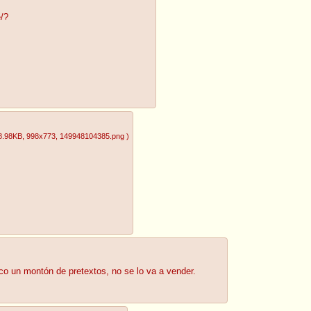
e/?
8.98KB
, 998x773
, 149948104385.png
)
co un montón de pretextos, no se lo va a vender.