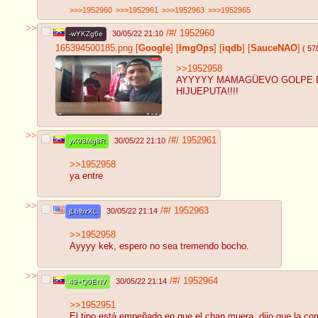
>>>1952960
>>>1952961
>>>1952963
>>>1952965
>>
/#/
1952960
30/05/22 21:10
-wYKZg6e
165394500185.png
[
Google
]
[
ImgOps
]
[
iqdb
]
[
SauceNAO
]
( 57
>>1952958
AYYYYY MAMAGÜEVO GOLPE 
HIJUEPUTA!!!!
>>
/#/
1952961
30/05/22 21:10
yX93Mg8R
>>1952958
ya entre
>>
/#/
1952963
30/05/22 21:14
jLblbzXL
>>1952958
Ayyyy kek, espero no sea tremendo bocho.
>>
/#/
1952964
30/05/22 21:14
49+Q0ENV
>>1952951
El tipo está empeñado en que el chan muera, dijo que la comp