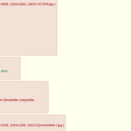
.43KB
, 1920x2560
, 146317417939.jpg
)
a eso
n ferviente creyente.
.01KB
, 1043x1200
, DAO21QnVwAA0N-I.jpg
)