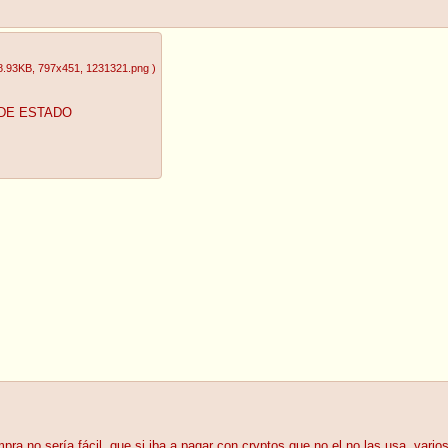
8.93KB
, 797x451
, 1231321.png
)
DE ESTADO
ra no sería fácil, que si iba a pagar con cryptos que no el no las usa, vario