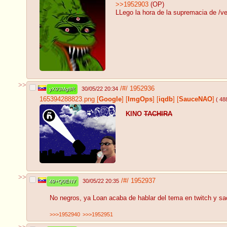
>>1952903
(OP)
LLego la hora de la supremacia de /v
>>
/#/
1952936
30/05/22 20:34
yX93Mg8R
165394288823.png
[
Google
]
[
ImgOps
]
[
iqdb
]
[
SauceNAO
]
( 48
KINO
TACHIRA
>>
/#/
1952937
30/05/22 20:35
49+Q0ENV
No negros, ya Loan acaba de hablar del tema en twitch y sa
>>>1952940
>>>1952951