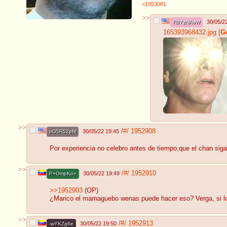
>1953081
>>
30/05/2
R8YzNAoW
165393968432.jpg
[
G
>>
/#/
1952908
30/05/22 19:45
nO5R52pM
Por experiencia no celebro antes de tiempo,que el chan sig
>>
/#/
1952910
30/05/22 19:49
P+OmpKo+
>>1952903
(OP)
¿Marico el mamaguebo wenas puede hacer eso? Verga, si lo 
>>
/#/
1952913
30/05/22 19:50
-wYKZg6e