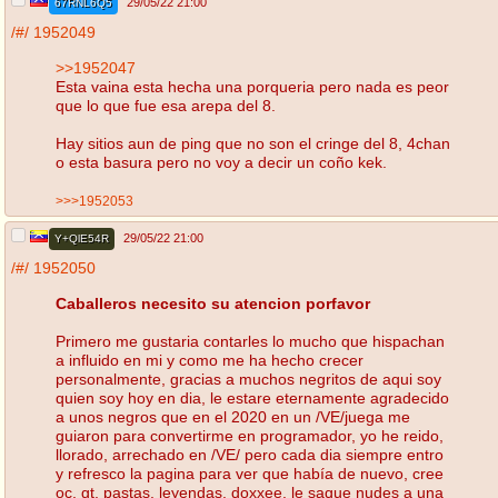
29/05/22 21:00
67RNL6Q5
/#/
1952049
>>1952047
Esta vaina esta hecha una porqueria pero nada es peor
que lo que fue esa arepa del 8.
Hay sitios aun de ping que no son el cringe del 8, 4chan
o esta basura pero no voy a decir un coño kek.
>>>1952053
29/05/22 21:00
Y+QlE54R
/#/
1952050
Caballeros necesito su atencion porfavor
Primero me gustaria contarles lo mucho que hispachan
a influido en mi y como me ha hecho crecer
personalmente, gracias a muchos negritos de aqui soy
quien soy hoy en dia, le estare eternamente agradecido
a unos negros que en el 2020 en un /VE/juega me
guiaron para convertirme en programador, yo he reido,
llorado, arrechado en /VE/ pero cada dia siempre entro
y refresco la pagina para ver que había de nuevo, cree
oc, gt, pastas, leyendas, doxxee, le saque nudes a una