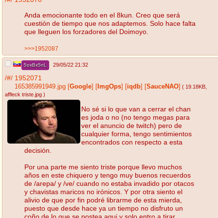
Anda emocionante todo en el 8kun. Creo que será
cuestión de tiempo que nos adaptemos. Solo hace falta
que lleguen los forzadores del Doimoyo.
>>>1952087
29/05/22 21:32
5oxBx5nL
/#/
1952071
165385991949.jpg
[
Google
]
[
ImgOps
]
[
iqdb
]
[
SauceNAO
]
( 19.18KB
,
affleck triste.jpg
)
No sé si lo que van a cerrar el chan
es joda o no (no tengo megas para
ver el anuncio de twitch) pero de
cualquier forma, tengo sentimientos
encontrados con respecto a esta
decisión.
Por una parte me siento triste porque llevo muchos
años en este chiquero y tengo muy buenos recuerdos
de /arepa/ y /ve/ cuando no estaba invadido por otacos
y chavistas maricos no irónicos. Y por otra siento el
alivio de que por fin podré librarme de esta mierda,
puesto que desde hace ya un tiempo no disfruto un
coño de lo que se postea aqui y solo entro a tirar