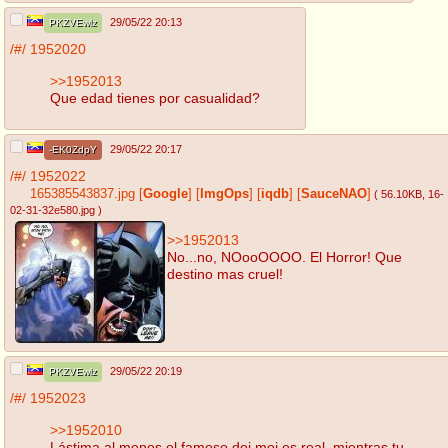
29/05/22 20:13
PKZVEwlz
/#/
1952020
>>1952013
Que edad tienes por casualidad?
29/05/22 20:17
-EK0ZdpY
/#/
1952022
165385543837.jpg
[
Google
]
[
ImgOps
]
[
iqdb
]
[
SauceNAO
]
( 56.10KB
, 16-
02-31-32e580.jpg
)
>>1952013
No...no, NOooOOOO. El Horror! Que
destino mas cruel!
29/05/22 20:19
PKZVEwlz
/#/
1952023
>>1952010
Lástima al menos el famoso doi moi es real, mientras tu