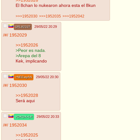
El 8chan lo nukearon ahora esta el 8kun
>>>1952030
>>>1952035
>>>1952042
29/05/22 20:29
1RL923J7
/#/
1952029
>>1952026
>Peor es nada.
>Arepa del 8
Kek, implicando
29/05/22 20:30
+NEEwyAN
/#/
1952030
>>1952028
Será aqui
29/05/22 20:33
YDXOX+LR
/#/
1952034
>>1952025