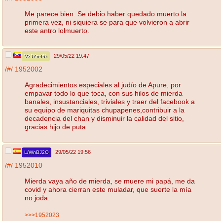
Me parece bien. Se debio haber quedado muerto la
primera vez, ni siquiera se para que volvieron a abrir
este antro lolmuerto.
29/05/22 19:47
VkJYnd6k
/#/
1952002
Agradecimientos especiales al judío de Apure, por
empavar todo lo que toca, con sus hilos de mierda
banales, insustanciales, triviales y traer del facebook a
su equipo de mariquitas chupapenes,contribuir a la
decadencia del chan y disminuir la calidad del sitio,
gracias hijo de puta
29/05/22 19:56
L/WnBJ2O
/#/
1952010
Mierda vaya año de mierda, se muere mi papá, me da
covid y ahora cierran este muladar, que suerte la mía
no joda.
>>>1952023