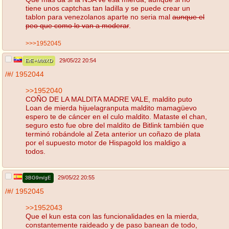
tiene unos captchas tan ladilla y se puede crear un
tablon para venezolanos aparte no seria mal
aunque el
peo que como lo van a moderar
.
>>>1952045
29/05/22 20:54
ErE+MWXD
/#/
1952044
>>1952040
COÑO DE LA MALDITA MADRE VALE, maldito puto
Loan de mierda hijuelagranputa maldito mamagüevo
espero te de cáncer en el culo maldito. Mataste el chan,
seguro esto fue obre del maldito de Bitlink también que
terminó robándole al Zeta anterior un coñazo de plata
por el supuesto motor de Hispagold los maldigo a
todos.
29/05/22 20:55
3BG9m/gE
/#/
1952045
>>1952043
Que el kun esta con las funcionalidades en la mierda,
constantemente raideado y de paso banean de todo,