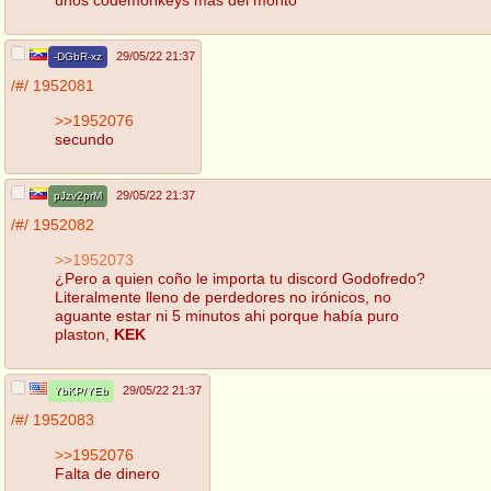
29/05/22 21:37
-DGbR-xz
/#/
1952081
>>1952076
secundo
29/05/22 21:37
pJzv2prM
/#/
1952082
>>1952073
¿Pero a quien coño le importa tu discord Godofredo?
Literalmente lleno de perdedores no irónicos, no
aguante estar ni 5 minutos ahi porque había puro
plaston,
KEK
29/05/22 21:37
YbKP/YEb
/#/
1952083
>>1952076
Falta de dinero