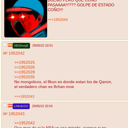
PASAAAA!!!??? GOLPE DE ESTADO
COÑO!!!
>>>1952044
29/05/22 20:51
3BG9m/gE
/#/
1952042
>>1952025
>>1952026
>>1952028
>>1952035
No mongolicos, el 8kun es donde estan los de Qanon,
el verdadero chan es 8chan.moe
>>>1952043
29/05/22 20:54
L/WnBJ2O
/#/
1952043
>>1952042
Que mas da si la NSA ve esa mierda, aunque si no