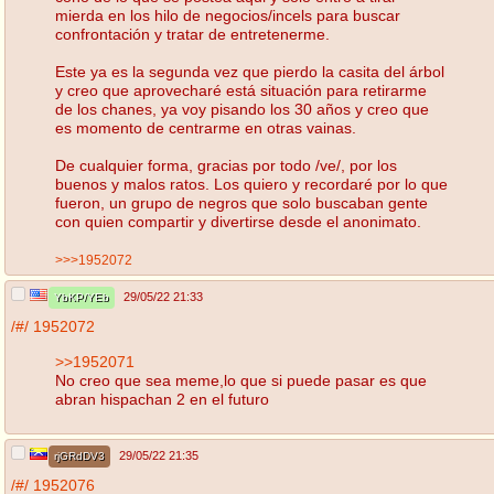
mierda en los hilo de negocios/incels para buscar
confrontación y tratar de entretenerme.
Este ya es la segunda vez que pierdo la casita del árbol
y creo que aprovecharé está situación para retirarme
de los chanes, ya voy pisando los 30 años y creo que
es momento de centrarme en otras vainas.
De cualquier forma, gracias por todo /ve/, por los
buenos y malos ratos. Los quiero y recordaré por lo que
fueron, un grupo de negros que solo buscaban gente
con quien compartir y divertirse desde el anonimato.
>>>1952072
29/05/22 21:33
YbKP/YEb
/#/
1952072
>>1952071
No creo que sea meme,lo que si puede pasar es que
abran hispachan 2 en el futuro
29/05/22 21:35
rjGRdDV3
/#/
1952076