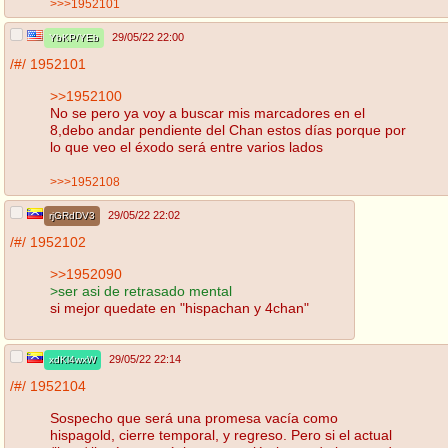
>>>1952101
29/05/22 22:00
YbKP/YEb
/#/
1952101
>>1952100
No se pero ya voy a buscar mis marcadores en el
8,debo andar pendiente del Chan estos días porque por
lo que veo el éxodo será entre varios lados
>>>1952108
29/05/22 22:02
rjGRdDV3
/#/
1952102
>>1952090
>ser asi de retrasado mental
si mejor quedate en "hispachan y 4chan"
29/05/22 22:14
xdKl4wxW
/#/
1952104
Sospecho que será una promesa vacía como
hispagold, cierre temporal, y regreso. Pero si el actual