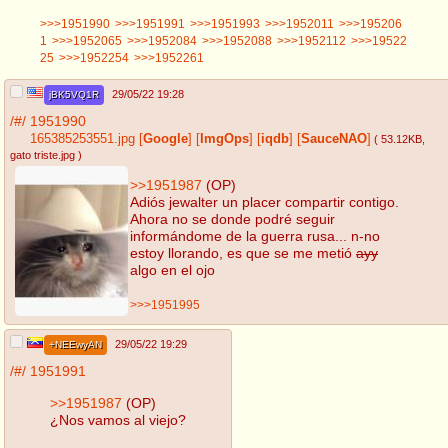
>>>1951990
>>>1951991
>>>1951993
>>>1952011
>>>195206
1
>>>1952065
>>>1952084
>>>1952088
>>>1952112
>>>19522
25
>>>1952254
>>>1952261
29/05/22 19:28
jBK5VQ1R
/#/
1951990
165385253551.jpg
[
Google
]
[
ImgOps
]
[
iqdb
]
[
SauceNAO
]
( 53.12KB
,
gato triste.jpg
)
>>1951987
(OP)
Adiós jewalter un placer compartir contigo.
Ahora no se donde podré seguir
informándome de la guerra rusa... n-no
estoy llorando, es que se me metió
ayy
algo en el ojo
>>>1951995
29/05/22 19:29
+NEEwyAN
/#/
1951991
>>1951987
(OP)
¿Nos vamos al viejo?