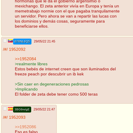
hormonas que le da el gobierno argensimio o
mexichango. El zeta anterior vivía en Europa y tenía un
memetrabajo normie con el que pagaba tranquilamente
un servidor. Pero ahora se van a repartir las lucas con
los dominios y demás cosas, seguramente para
beneficiarse ellos.
29/05/22 21:45
67RNL6Q5
/#/
1952092
>>1952084
>realmente libres
Estos bebés de internet creen que son iluminados del
freeze peach por descubrir un ib kek
>Sin caer en degeneraciones pedrosas
>Implicando
El folder de zeta debe tener como 500 teras
29/05/22 21:47
3BG9m/gE
/#/
1952093
>>1952086
Eso es falso.