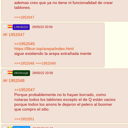
ademas creo que ya no tiene ni funcionalidad de crear
tablones.
>>>1952047
29/05/22 20:56
L/WnBJ2O
/#/
1952047
>>1952045
https://8kun.top/arepa/index.html
sigue existiendo la arepa extrañada mente
>>>1952048
>>>1952049
29/05/22 20:58
3BG9m/gE
/#/
1952048
>>1952047
Porque probablemente no lo hayan borrado, como
notaras todos los tablones excepto el de Q están vacios
porque todos los anons le dejaron el pelero al boomer
que compro el sitio.
>>>1952051