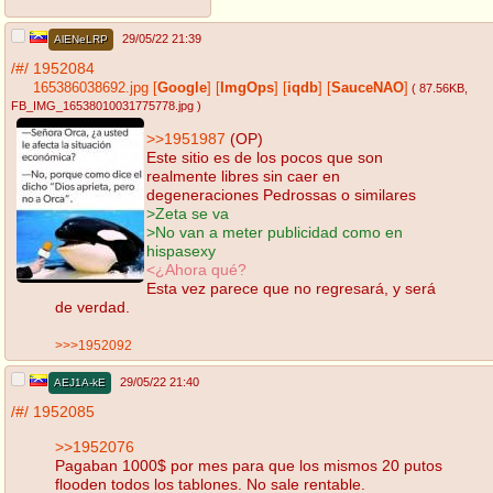
29/05/22 21:39
AlENeLRP
/#/
1952084
165386038692.jpg
[
Google
]
[
ImgOps
]
[
iqdb
]
[
SauceNAO
]
( 87.56KB
,
FB_IMG_16538010031775778.jpg
)
>>1951987
(OP)
Este sitio es de los pocos que son
realmente libres sin caer en
degeneraciones Pedrossas o similares
>Zeta se va
>No van a meter publicidad como en
hispasexy
<¿Ahora qué?
Esta vez parece que no regresará, y será
de verdad.
>>>1952092
29/05/22 21:40
AEJ1A-kE
/#/
1952085
>>1952076
Pagaban 1000$ por mes para que los mismos 20 putos
flooden todos los tablones. No sale rentable.