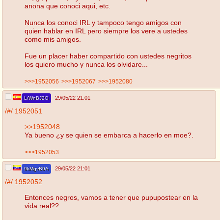
anona que conoci aqui, etc.
Nunca los conoci IRL y tampoco tengo amigos con
quien hablar en IRL pero siempre los vere a ustedes
como mis amigos.
Fue un placer haber compartido con ustedes negritos
los quiero mucho y nunca los olvidare...
>>>1952056
>>>1952067
>>>1952080
29/05/22 21:01
L/WnBJ2O
/#/
1952051
>>1952048
Ya bueno ¿y se quien se embarca a hacerlo en moe?.
>>>1952053
29/05/22 21:01
9kMgvB9A
/#/
1952052
Entonces negros, vamos a tener que pupupostear en la
vida real??