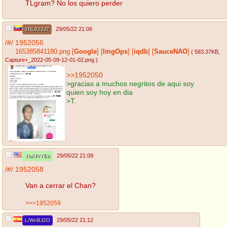
TLgram? No los quiero perder
29/05/22 21:06
1RL923J7
/#/
1952056
165385841180.png
[
Google
]
[
ImgOps
]
[
iqdb
]
[
SauceNAO
]
( 583.37KB
,
Capture+_2022-05-09-12-01-02.png
)
>>1952050
>gracias a muchos negritos de aqui soy
quien soy hoy en dia
>T.
29/05/22 21:09
YbKP/YEb
/#/
1952058
Van a cerrar el Chan?
>>>1952059
29/05/22 21:12
L/WnBJ2O