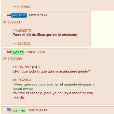
>>>1952089
29/05/22 21:42
pOwrRepO
/#/
1952087
>>1952070
Pasa el link de 8kun que no lo encuentro.
>>>1952122
29/05/22 21:43
ZpDJlKXj
/#/
1952088
>>1951987
(OP)
¿Por qué todo lo que quiero acaba pereciendo?
>>1952053
>Pues quien se quiera echar el paquete de jugar a
board owner.
Ya cree el espacio, pero yo no voy a moderar esa
mierda.
29/05/22 21:43
YbKP/YEb