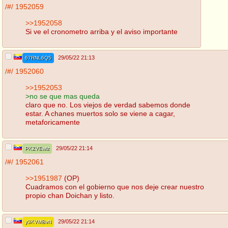
/#/
1952059
>>1952058
Si ve el cronometro arriba y el aviso importante
29/05/22 21:13
67RNL6Q5
/#/
1952060
>>1952053
>no se que mas queda
claro que no. Los viejos de verdad sabemos donde
estar. A chanes muertos solo se viene a cagar,
metaforicamente
29/05/22 21:14
PKZVEwlz
/#/
1952061
>>1951987
(OP)
Cuadramos con el gobierno que nos deje crear nuestro
propio chan Doichan y listo.
29/05/22 21:14
y3KVMBvN