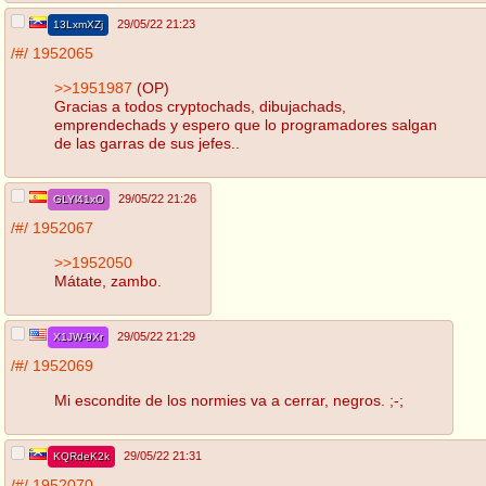
29/05/22 21:23
13LxmXZj
/#/
1952065
>>1951987
(OP)
Gracias a todos cryptochads, dibujachads,
emprendechads y espero que lo programadores salgan
de las garras de sus jefes..
29/05/22 21:26
GLYl41xO
/#/
1952067
>>1952050
Mátate, zambo.
29/05/22 21:29
X1JW-9Xr
/#/
1952069
Mi escondite de los normies va a cerrar, negros. ;-;
29/05/22 21:31
KQRdeK2k
/#/
1952070