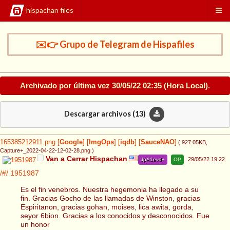
hispachan files
✉️👉 Grupo de Telegram de Hispafiles
Archivado por última vez
30/05/22 02:35
(Hora Local).
Descargar archivos (
13
)
165385212911.png
[
Google
]
[
ImgOps
]
[
iqdb
]
[
SauceNAO
]
( 927.05KB
,
Capture+_2022-04-22-12-02-28.png
)
Van a Cerrar Hispachan
29/05/22 19:22
JpA1evd+
OP
/#/
1951987
Es el fin venebros. Nuestra hegemonia ha llegado a su
fin. Gracias Gocho de las llamadas de Winston, gracias
Espiritanon, gracias gohan, moises, lica awita, gorda,
seyor 6bion. Gracias a los conocidos y desconocidos. Fue
un honor