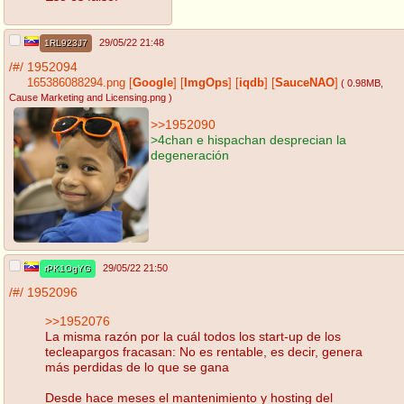
29/05/22 21:48
1RL923J7
/#/
1952094
165386088294.png
[
Google
]
[
ImgOps
]
[
iqdb
]
[
SauceNAO
]
( 0.98MB
,
Cause Marketing and Licensing.png
)
>>1952090
>4chan e hispachan desprecian la
degeneración
29/05/22 21:50
rPK1OgYG
/#/
1952096
>>1952076
La misma razón por la cuál todos los start-up de los
tecleapargos fracasan: No es rentable, es decir, genera
más perdidas de lo que se gana
Desde hace meses el mantenimiento y hosting del