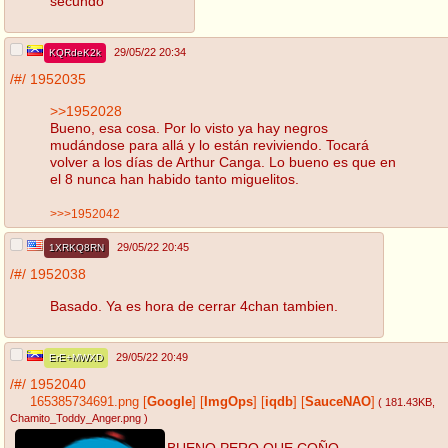
secundo
29/05/22 20:34
KQRdeK2k
/#/
1952035
>>1952028
Bueno, esa cosa. Por lo visto ya hay negros
mudándose para allá y lo están reviviendo. Tocará
volver a los días de Arthur Canga. Lo bueno es que en
el 8 nunca han habido tanto miguelitos.
>>>1952042
29/05/22 20:45
1XRKQ8RN
/#/
1952038
Basado. Ya es hora de cerrar 4chan tambien.
29/05/22 20:49
ErE+MWXD
/#/
1952040
165385734691.png
[
Google
]
[
ImgOps
]
[
iqdb
]
[
SauceNAO
]
( 181.43KB
,
Chamito_Toddy_Anger.png
)
BUENO PERO QUE COÑO