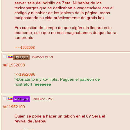
server sale del bolsillo de Zeta. Ni hablar de los
tecleapargos que se dedicaban a wagecuckear con el
código y ni hablar de los janitors de la página, todos
malgastando su vida prácticamente de gratis kek
Era cuestión de tiempo de que algún día llegara este
momento, solo que no nos imaginabamos de que fuera
tan pronto.
>>>1952098
29/05/22 21:53
1RL923J7
/#/
1952098
>>1952096
>Donate to my ko-fi plis. Paguen el patreon de
nostrafort reeeeeee
29/05/22 21:58
6xPBmp+k
/#/
1952100
Quien se pone a hacer un tablón en el 8? Será el
revival de /arepa/