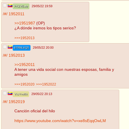
29/05/22 19:59
PKZVEwlz
/#/
1952011
>>1951987
(OP)
¿A dónde iremos los tipos serios?
>>>1952013
29/05/22 20:00
67RNL6Q5
/#/
1952013
>>1952011
A tener una vida social con nuestras esposas, familia y
amigos
>>>1952020
>>>1952022
29/05/22 20:13
VkJYnd6k
/#/
1952019
Canción oficial del hilo
https://www.youtube.com/watch?v=xe8sEqqOwLM