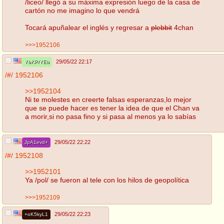
/liceo/ llegó a su máxima expresión luego de la casa de
cartón no me imagino lo que vendrá
Tocará apuñalear el inglés y regresar a
plebbit
4chan
>>>1952106
29/05/22 22:17
YbKP/YEb
/#/
1952106
>>1952104
Ni te molestes en creerte falsas esperanzas,lo mejor
que se puede hacer es tener la idea de que el Chan va
a morir,si no pasa fino y si pasa al menos ya lo sabías
29/05/22 22:22
JpA1evd+
/#/
1952108
>>1952101
Ya /pol/ se fueron al tele con los hilos de geopolítica
>>>1952109
29/05/22 22:23
+oK5kyL1