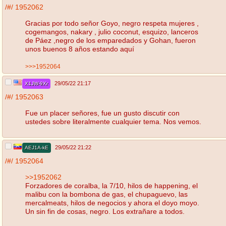
/#/
1952062
Gracias por todo señor Goyo, negro respeta mujeres ,
cogemangos, nakary , julio coconut, esquizo, lanceros
de Páez ,negro de los emparedados y Gohan, fueron
unos buenos 8 años estando aquí
>>>1952064
29/05/22 21:17
X1JW-9Xr
/#/
1952063
Fue un placer señores, fue un gusto discutir con
ustedes sobre literalmente cualquier tema. Nos vemos.
29/05/22 21:22
AEJ1A-kE
/#/
1952064
>>1952062
Forzadores de coralba, la 7/10, hilos de happening, el
malibu con la bombona de gas, el chupaguevo, las
mercalmeats, hilos de negocios y ahora el doyo moyo.
Un sin fin de cosas, negro. Los extrañare a todos.