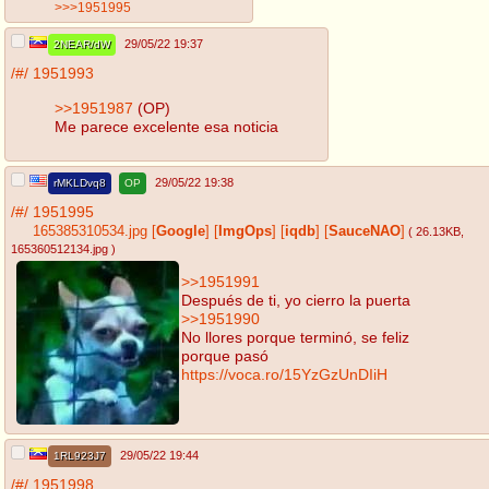
>>>1951995
29/05/22 19:37
2NEAR/dW
/#/
1951993
>>1951987
(OP)
Me parece excelente esa noticia
29/05/22 19:38
rMKLDvq8
OP
/#/
1951995
165385310534.jpg
[
Google
]
[
ImgOps
]
[
iqdb
]
[
SauceNAO
]
( 26.13KB
,
165360512134.jpg
)
>>1951991
Después de ti, yo cierro la puerta
>>1951990
No llores porque terminó, se feliz
porque pasó
https://voca.ro/15YzGzUnDIiH
29/05/22 19:44
1RL923J7
/#/
1951998