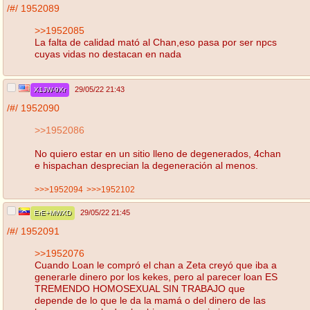
/#/
1952089
>>1952085
La falta de calidad mató al Chan,eso pasa por ser npcs
cuyas vidas no destacan en nada
29/05/22 21:43
X1JW-9Xr
/#/
1952090
>>1952086
No quiero estar en un sitio lleno de degenerados, 4chan
e hispachan desprecian la degeneración al menos.
>>>1952094
>>>1952102
29/05/22 21:45
ErE+MWXD
/#/
1952091
>>1952076
Cuando Loan le compró el chan a Zeta creyó que iba a
generarle dinero por los kekes, pero al parecer loan ES
TREMENDO HOMOSEXUAL SIN TRABAJO que
depende de lo que le da la mamá o del dinero de las