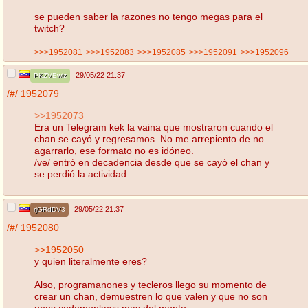
se pueden saber la razones no tengo megas para el
twitch?
>>>1952081
>>>1952083
>>>1952085
>>>1952091
>>>1952096
29/05/22 21:37
PKZVEwlz
/#/
1952079
>>1952073
Era un Telegram kek la vaina que mostraron cuando el
chan se cayó y regresamos. No me arrepiento de no
agarrarlo, ese formato no es idóneo.
/ve/ entró en decadencia desde que se cayó el chan y
se perdió la actividad.
29/05/22 21:37
rjGRdDV3
/#/
1952080
>>1952050
y quien literalmente eres?
Also, programanones y tecleros llego su momento de
crear un chan, demuestren lo que valen y que no son
unos codemonkeys mas del monto