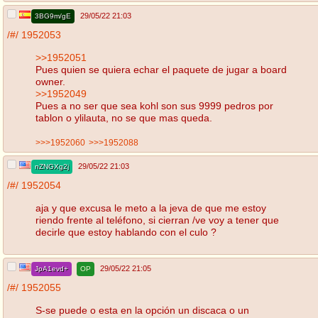
29/05/22 21:03
3BG9m/gE
/#/
1952053
>>1952051
Pues quien se quiera echar el paquete de jugar a board
owner.
>>1952049
Pues a no ser que sea kohl son sus 9999 pedros por
tablon o ylilauta, no se que mas queda.
>>>1952060
>>>1952088
29/05/22 21:03
nZNGXg2j
/#/
1952054
aja y que excusa le meto a la jeva de que me estoy
riendo frente al teléfono, si cierran /ve voy a tener que
decirle que estoy hablando con el culo ?
29/05/22 21:05
JpA1evd+
OP
/#/
1952055
S-se puede o esta en la opción un discaca o un