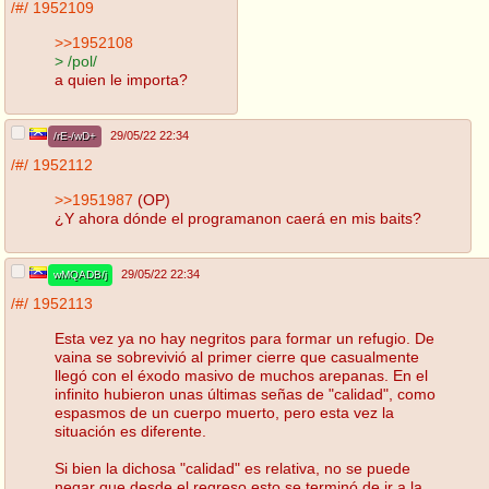
/#/
1952109
>>1952108
> /pol/
a quien le importa?
29/05/22 22:34
/rE-/wD+
/#/
1952112
>>1951987
(OP)
¿Y ahora dónde el programanon caerá en mis baits?
29/05/22 22:34
wMQADB/j
/#/
1952113
Esta vez ya no hay negritos para formar un refugio. De
vaina se sobrevivió al primer cierre que casualmente
llegó con el éxodo masivo de muchos arepanas. En el
infinito hubieron unas últimas señas de "calidad", como
espasmos de un cuerpo muerto, pero esta vez la
situación es diferente.
Si bien la dichosa "calidad" es relativa, no se puede
negar que desde el regreso esto se terminó de ir a la