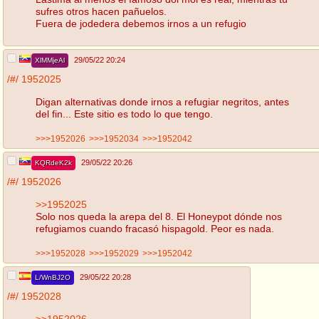
sufres otros hacen pañuelos.
Fuera de jodedera debemos irnos a un refugio
29/05/22 20:24
XlMMjeAl
/#/
1952025
Digan alternativas donde irnos a refugiar negritos, antes
del fin... Este sitio es todo lo que tengo.
>>>1952026
>>>1952034
>>>1952042
29/05/22 20:26
KQRdeK2k
/#/
1952026
>>1952025
Solo nos queda la arepa del 8. El Honeypot dónde nos
refugiamos cuando fracasó hispagold. Peor es nada.
>>>1952028
>>>1952029
>>>1952042
29/05/22 20:28
L/WnBJ2O
/#/
1952028
>>1952026