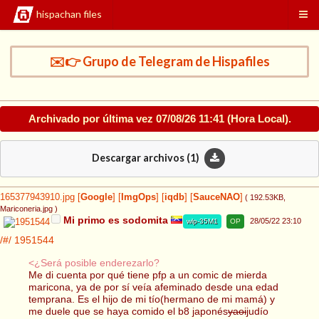
hispachan files
✉️👉 Grupo de Telegram de Hispafiles
Archivado por última vez
07/08/26 11:41
(Hora Local).
Descargar archivos (
1
)
165377943910.jpg
[
Google
]
[
ImgOps
]
[
iqdb
]
[
SauceNAO
]
( 192.53KB
,
Mariconeria.jpg
)
Mi primo es sodomita
28/05/22 23:10
wlp-35M1
OP
/#/
1951544
<¿Será posible enderezarlo?
Me di cuenta por qué tiene pfp a un comic de mierda
maricona, ya de por sí veía afeminado desde una edad
temprana. Es el hijo de mi tío(hermano de mi mamá) y
me duele que se haya comido el b8 japonés
yaoi
judío