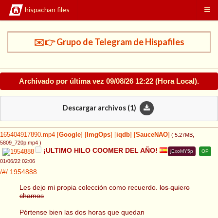
hispachan files
✉️👉 Grupo de Telegram de Hispafiles
Archivado por última vez
09/08/26 12:22
(Hora Local).
Descargar archivos (
1
)
165404917890.mp4
[
Google
]
[
ImgOps
]
[
iqdb
]
[
SauceNAO
]
( 5.27MB
,
5809_720p.mp4
)
¡ULTIMO HILO COOMER DEL AÑO!
jExoMY5p
OP
01/06/22 02:06
/#/
1954888
Les dejo mi propia colección como recuerdo.
los quiero
chamos
Pórtense bien las dos horas que quedan