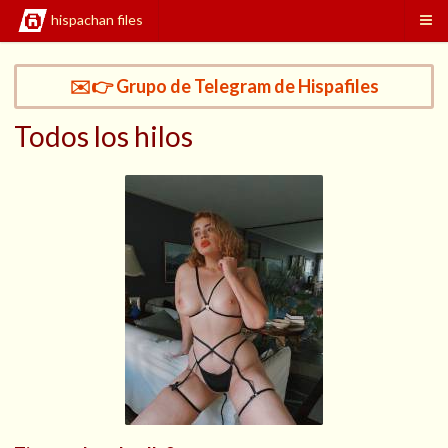
hispachan files
✉️👉 Grupo de Telegram de Hispafiles
Todos los hilos