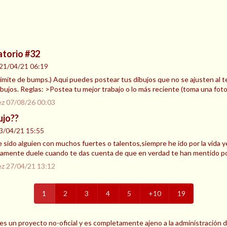
atorio #32
21/04/21 06:19
l límite de bumps.) Aquí puedes postear tus dibujos que no se ajusten al t
bujos. Reglas: >Postea tu mejor trabajo o lo más reciente (toma una foto
ez
07/08/26 00:03
ujo??
3/04/21 15:55
sido alguien con muchos fuertes o talentos,siempre he ido por la vida
ramente duele cuando te das cuenta de que en verdad te han mentido p
ez
27/04/21 13:12
1
2
3
4
5
+10
19
es un proyecto no-oficial y es completamente ajeno a la administración 