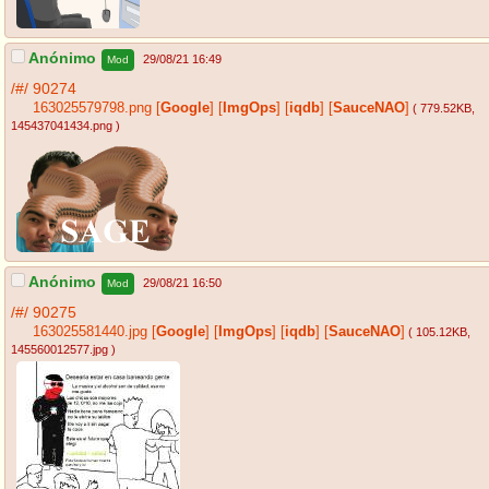
Anónimo
29/08/21 16:49
Mod
/#/
90274
163025579798.png
[
Google
]
[
ImgOps
]
[
iqdb
]
[
SauceNAO
]
( 779.52KB
,
145437041434.png
)
Anónimo
29/08/21 16:50
Mod
/#/
90275
163025581440.jpg
[
Google
]
[
ImgOps
]
[
iqdb
]
[
SauceNAO
]
( 105.12KB
,
145560012577.jpg
)