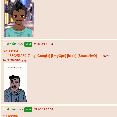
Anónimo
29/08/21 16:54
Mod
/#/
90284
163025608917.jpg
[
Google
]
[
ImgOps
]
[
iqdb
]
[
SauceNAO
]
( 61.92KB
,
145909873180.jpg
)
Anónimo
29/08/21 16:55
Mod
/#/
90285