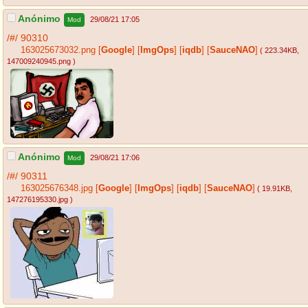
Anónimo
29/08/21 17:05
Mod
/#/
90310
163025673032.png
[
Google
]
[
ImgOps
]
[
iqdb
]
[
SauceNAO
]
( 223.34KB
,
147009240945.png
)
Anónimo
29/08/21 17:06
Mod
/#/
90311
163025676348.jpg
[
Google
]
[
ImgOps
]
[
iqdb
]
[
SauceNAO
]
( 19.91KB
,
147276195330.jpg
)