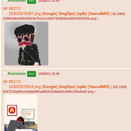
Anónimo
29/08/21 16:49
Mod
/#/
90272
163025576387.png
[
Google
]
[
ImgOps
]
[
iqdb
]
[
SauceNAO
]
( 82.20KB
,
2298b3dbe5893d5924e7b12c1a5b57304fd3b4e8643405020b.png
)
Anónimo
29/08/21 16:49
Mod
/#/
90273
163025578019.png
[
Google
]
[
ImgOps
]
[
iqdb
]
[
SauceNAO
]
( 162.24KB
,
6247f130a84e2e4ddafd95ad802610d6da01d885c2f4ed9af2.png
)