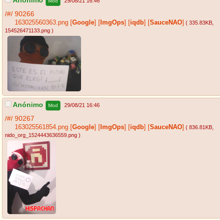
Anónimo
29/08/21 16:46
Mod
/#/
90266
163025560363.png
[
Google
]
[
ImgOps
]
[
iqdb
]
[
SauceNAO
]
( 335.83KB
,
154526471133.png
)
Anónimo
29/08/21 16:46
Mod
/#/
90267
163025561854.png
[
Google
]
[
ImgOps
]
[
iqdb
]
[
SauceNAO
]
( 836.81KB
,
nido_org_1524443636559.png
)