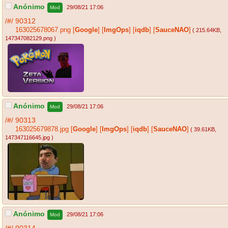
Anónimo
29/08/21 17:06
Mod
/#/
90312
163025678067.png
[
Google
]
[
ImgOps
]
[
iqdb
]
[
SauceNAO
]
( 215.64KB
,
147347082129.png
)
Anónimo
29/08/21 17:06
Mod
/#/
90313
163025679878.jpg
[
Google
]
[
ImgOps
]
[
iqdb
]
[
SauceNAO
]
( 39.61KB
,
147347116645.jpg
)
Anónimo
29/08/21 17:06
Mod