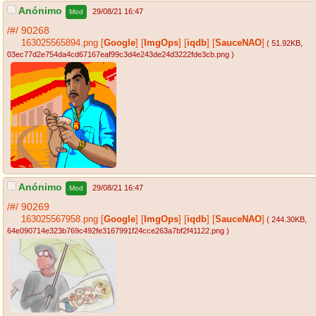
Anónimo
29/08/21 16:47
Mod
/#/
90268
163025565894.png
[
Google
]
[
ImgOps
]
[
iqdb
]
[
SauceNAO
]
( 51.92KB
,
03ec77d2e754da4cd67167eaf99c3d4e243de24d3222fde3cb.png
)
Anónimo
29/08/21 16:47
Mod
/#/
90269
163025567958.png
[
Google
]
[
ImgOps
]
[
iqdb
]
[
SauceNAO
]
( 244.30KB
,
64e090714e323b769c492fe3167991f24cce263a7bf2f41122.png
)