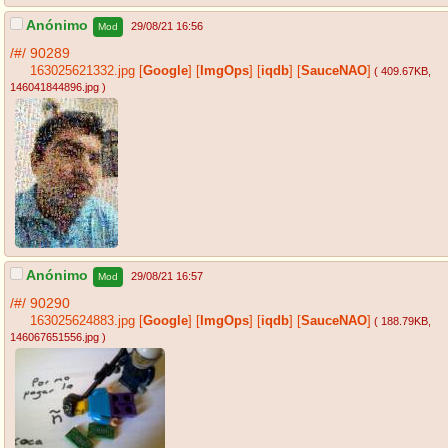
Anónimo
29/08/21 16:56
Mod
/#/
90289
163025621332.jpg
[
Google
]
[
ImgOps
]
[
iqdb
]
[
SauceNAO
]
( 409.67KB
,
146041844896.jpg
)
Anónimo
29/08/21 16:57
Mod
/#/
90290
163025624883.jpg
[
Google
]
[
ImgOps
]
[
iqdb
]
[
SauceNAO
]
( 188.79KB
,
146067651556.jpg
)