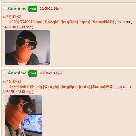
Anónimo
29/08/21 16:44
Mod
/#/
90262
163025549519.png
[
Google
]
[
ImgOps
]
[
iqdb
]
[
SauceNAO
]
( 335.57KB
,
148363800233.png
)
Anónimo
29/08/21 16:45
Mod
/#/
90263
163025551198.png
[
Google
]
[
ImgOps
]
[
iqdb
]
[
SauceNAO
]
( 360.61KB
,
148429140383.png
)