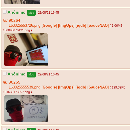
Anónimo
29/08/21 16:45
Mod
/#/
90264
163025553726.png
[
Google
]
[
ImgOps
]
[
iqdb
]
[
SauceNAO
]
( 1.06MB
,
150898076421.png
)
Anónimo
29/08/21 16:45
Mod
/#/
90265
163025555539.png
[
Google
]
[
ImgOps
]
[
iqdb
]
[
SauceNAO
]
( 199.39KB
,
151638173557.png
)