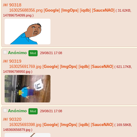
/#/
90318
163025688356.png
[
Google
]
[
ImgOps
]
[
iqdb
]
[
SauceNAO
]
( 31.62KB
,
147896754099.png
)
Anónimo
29/08/21 17:08
Mod
/#/
90319
163025691769.jpg
[
Google
]
[
ImgOps
]
[
iqdb
]
[
SauceNAO
]
( 621.17KB
,
147896798950.jpg
)
Anónimo
29/08/21 17:08
Mod
/#/
90320
163025693398.jpg
[
Google
]
[
ImgOps
]
[
iqdb
]
[
SauceNAO
]
( 169.58KB
,
148360656879.jpg
)