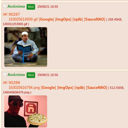
Anónimo
29/08/21 16:55
Mod
/#/
90287
163025614939.gif
[
Google
]
[
ImgOps
]
[
iqdb
]
[
SauceNAO
]
( 258.45KB
,
145911253965.gif
)
Anónimo
29/08/21 16:56
Mod
/#/
90288
163025616794.png
[
Google
]
[
ImgOps
]
[
iqdb
]
[
SauceNAO
]
( 512.55KB
,
146040606476.png
)