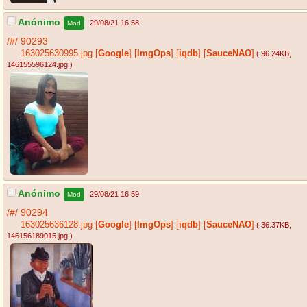
Anónimo
29/08/21 16:58
Mod
/#/
90293
163025630995.jpg
[
Google
]
[
ImgOps
]
[
iqdb
]
[
SauceNAO
]
( 96.24KB
,
146155596124.jpg
)
Anónimo
29/08/21 16:59
Mod
/#/
90294
163025636128.jpg
[
Google
]
[
ImgOps
]
[
iqdb
]
[
SauceNAO
]
( 36.37KB
,
146156189015.jpg
)