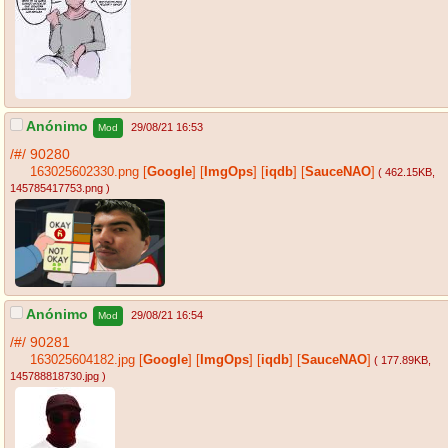
Anónimo
29/08/21 16:53
Mod
/#/
90280
163025602330.png
[
Google
]
[
ImgOps
]
[
iqdb
]
[
SauceNAO
]
( 462.15KB
,
145785417753.png
)
Anónimo
29/08/21 16:54
Mod
/#/
90281
163025604182.jpg
[
Google
]
[
ImgOps
]
[
iqdb
]
[
SauceNAO
]
( 177.89KB
,
145788818730.jpg
)