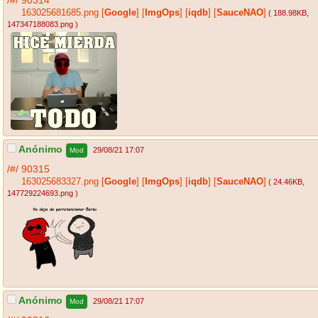
/#/
90314
163025681685.png
[
Google
]
[
ImgOps
]
[
iqdb
]
[
SauceNAO
]
( 188.98KB
,
147347188083.png
)
Anónimo
29/08/21 17:07
Mod
/#/
90315
163025683327.png
[
Google
]
[
ImgOps
]
[
iqdb
]
[
SauceNAO
]
( 24.46KB
,
147729224693.png
)
Anónimo
29/08/21 17:07
Mod