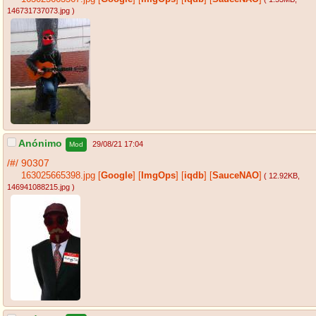
146731737073.jpg
)
Anónimo
29/08/21 17:04
Mod
/#/
90307
163025665398.jpg
[
Google
]
[
ImgOps
]
[
iqdb
]
[
SauceNAO
]
( 12.92KB
,
146941088215.jpg
)