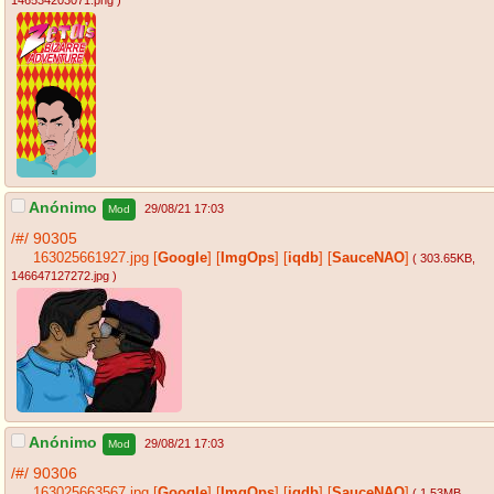
146534203071.png
)
Anónimo
29/08/21 17:03
Mod
/#/
90305
163025661927.jpg
[
Google
]
[
ImgOps
]
[
iqdb
]
[
SauceNAO
]
( 303.65KB
,
146647127272.jpg
)
Anónimo
29/08/21 17:03
Mod
/#/
90306
163025663567.jpg
[
Google
]
[
ImgOps
]
[
iqdb
]
[
SauceNAO
]
( 1.53MB
,