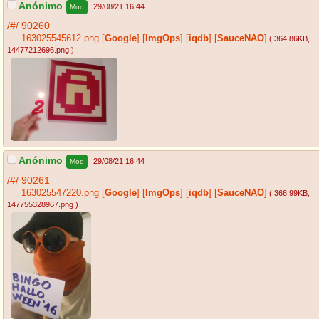
Anónimo
29/08/21 16:44
Mod
/#/
90260
163025545612.png
[
Google
]
[
ImgOps
]
[
iqdb
]
[
SauceNAO
]
( 364.86KB
,
14477212696.png
)
Anónimo
29/08/21 16:44
Mod
/#/
90261
163025547220.png
[
Google
]
[
ImgOps
]
[
iqdb
]
[
SauceNAO
]
( 366.99KB
,
147755328967.png
)