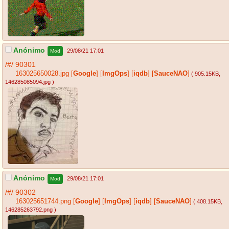
Anónimo
29/08/21 17:01
Mod
/#/
90301
163025650028.jpg
[
Google
]
[
ImgOps
]
[
iqdb
]
[
SauceNAO
]
( 905.15KB
,
146285085094.jpg
)
Anónimo
29/08/21 17:01
Mod
/#/
90302
163025651744.png
[
Google
]
[
ImgOps
]
[
iqdb
]
[
SauceNAO
]
( 408.15KB
,
146285263792.png
)