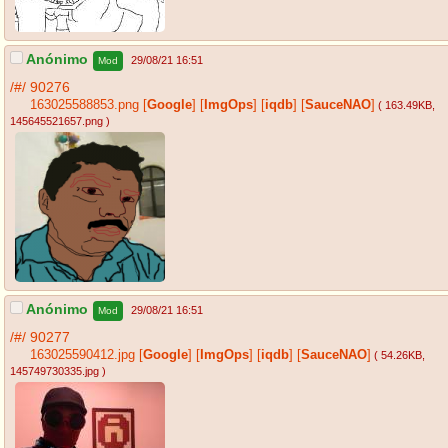
Anónimo
29/08/21 16:51
Mod
/#/
90276
163025588853.png
[
Google
]
[
ImgOps
]
[
iqdb
]
[
SauceNAO
]
( 163.49KB
,
145645521657.png
)
Anónimo
29/08/21 16:51
Mod
/#/
90277
163025590412.jpg
[
Google
]
[
ImgOps
]
[
iqdb
]
[
SauceNAO
]
( 54.26KB
,
145749730335.jpg
)