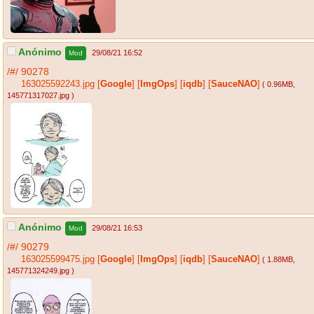
Anónimo
29/08/21 16:52
Mod
/#/
90278
163025592243.jpg
[
Google
]
[
ImgOps
]
[
iqdb
]
[
SauceNAO
]
( 0.96MB
,
145771317027.jpg
)
Anónimo
29/08/21 16:53
Mod
/#/
90279
163025599475.jpg
[
Google
]
[
ImgOps
]
[
iqdb
]
[
SauceNAO
]
( 1.88MB
,
145771324249.jpg
)