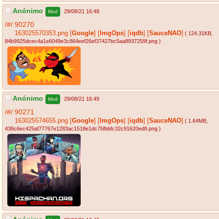
Anónimo
29/08/21 16:48
Mod
/#/
90270
163025570353.png
[
Google
]
[
ImgOps
]
[
iqdb
]
[
SauceNAO
]
( 124.31KB
,
84b9925dcec4a1e6049e3c864eef26ef37427bc5aa8937259f.png
)
Anónimo
29/08/21 16:49
Mod
/#/
90271
163025574655.png
[
Google
]
[
ImgOps
]
[
iqdb
]
[
SauceNAO
]
( 1.64MB
,
438c6ec425af77767e1283ac1518e1dc75fbbfc32c91620ed8.png
)