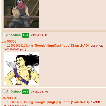
Anónimo
29/08/21 17:02
Mod
/#/
90303
163025655195.png
[
Google
]
[
ImgOps
]
[
iqdb
]
[
SauceNAO
]
( 206.07KB
,
146438503090.png
)
Anónimo
29/08/21 17:02
Mod
/#/
90304
163025656740.png
[
Google
]
[
ImgOps
]
[
iqdb
]
[
SauceNAO
]
( 1.49MB
,