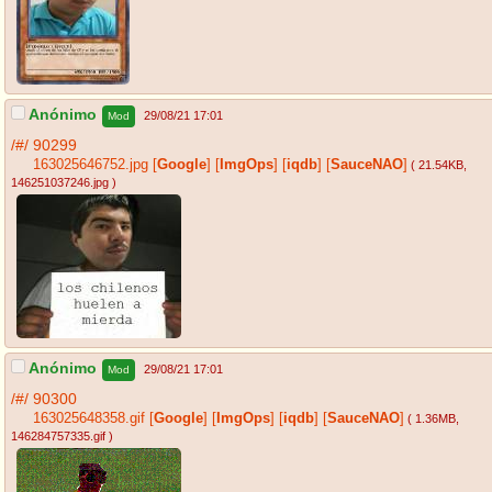
Anónimo
29/08/21 17:01
Mod
/#/
90299
163025646752.jpg
[
Google
]
[
ImgOps
]
[
iqdb
]
[
SauceNAO
]
( 21.54KB
,
146251037246.jpg
)
Anónimo
29/08/21 17:01
Mod
/#/
90300
163025648358.gif
[
Google
]
[
ImgOps
]
[
iqdb
]
[
SauceNAO
]
( 1.36MB
,
146284757335.gif
)