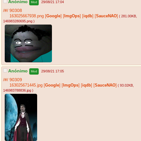
Anónimo
29/08/21 17:04
Mod
/#/
90308
163025667938.png
[
Google
]
[
ImgOps
]
[
iqdb
]
[
SauceNAO
]
( 281.00KB
,
146983280695.png
)
Anónimo
29/08/21 17:05
Mod
/#/
90309
163025671445.jpg
[
Google
]
[
ImgOps
]
[
iqdb
]
[
SauceNAO
]
( 93.02KB
,
146983788836.jpg
)