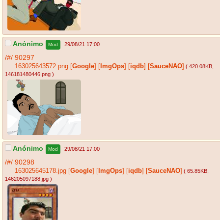
Anónimo
29/08/21 17:00
Mod
/#/
90297
163025643572.png
[
Google
]
[
ImgOps
]
[
iqdb
]
[
SauceNAO
]
( 420.08KB
,
146181480446.png
)
Anónimo
29/08/21 17:00
Mod
/#/
90298
163025645178.jpg
[
Google
]
[
ImgOps
]
[
iqdb
]
[
SauceNAO
]
( 65.85KB
,
146205097188.jpg
)