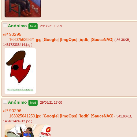
Anónimo
29/08/21 16:59
Mod
/#/
90295
163025639321.jpg
[
Google
]
[
ImgOps
]
[
iqdb
]
[
SauceNAO
]
( 36.36KB
,
146172336414.jpg
)
Anónimo
29/08/21 17:00
Mod
/#/
90296
163025641250.jpg
[
Google
]
[
ImgOps
]
[
iqdb
]
[
SauceNAO
]
( 341.90KB
,
146181424912.jpg
)