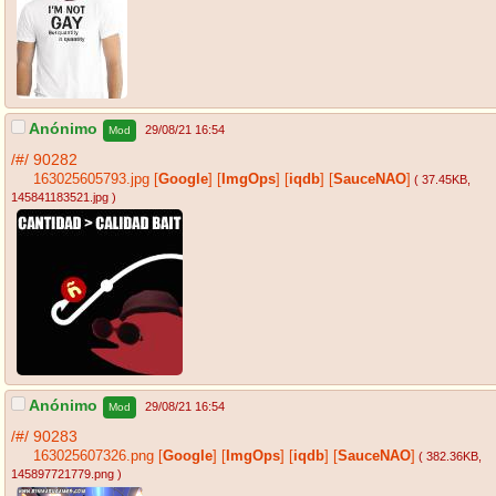
Anónimo
29/08/21 16:54
Mod
/#/
90282
163025605793.jpg
[
Google
]
[
ImgOps
]
[
iqdb
]
[
SauceNAO
]
( 37.45KB
,
145841183521.jpg
)
Anónimo
29/08/21 16:54
Mod
/#/
90283
163025607326.png
[
Google
]
[
ImgOps
]
[
iqdb
]
[
SauceNAO
]
( 382.36KB
,
145897721779.png
)