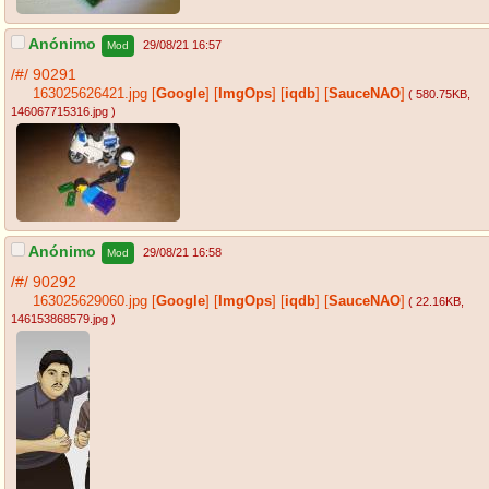
Anónimo
29/08/21 16:57
Mod
/#/
90291
163025626421.jpg
[
Google
]
[
ImgOps
]
[
iqdb
]
[
SauceNAO
]
( 580.75KB
,
146067715316.jpg
)
Anónimo
29/08/21 16:58
Mod
/#/
90292
163025629060.jpg
[
Google
]
[
ImgOps
]
[
iqdb
]
[
SauceNAO
]
( 22.16KB
,
146153868579.jpg
)