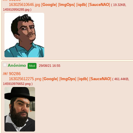
163025610646.jpg
[
Google
]
[
ImgOps
]
[
iqdb
]
[
SauceNAO
]
( 19.32KB
,
145910956285.jpg
)
Anónimo
29/08/21 16:55
Mod
/#/
90286
163025612275.png
[
Google
]
[
ImgOps
]
[
iqdb
]
[
SauceNAO
]
( 461.44KB
,
145910976652.png
)