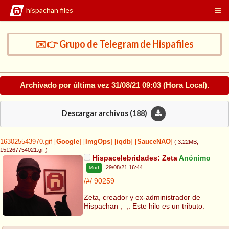
hispachan files
✉️👉 Grupo de Telegram de Hispafiles
Archivado por última vez
31/08/21 09:03
(Hora Local).
Descargar archivos (
188
)
163025543970.gif
[
Google
]
[
ImgOps
]
[
iqdb
]
[
SauceNAO
]
( 3.22MB
,
151267754021.gif
)
Hispacelebridades: Zeta
Anónimo
29/08/21 16:44
Mod
/#/
90259
Zeta, creador y ex-administrador de
Hispachan
;_;
. Este hilo es un tributo.