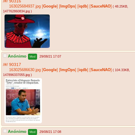
/#/
90316
163025684937.jpg
[
Google
]
[
ImgOps
]
[
iqdb
]
[
SauceNAO
]
( 48.25KB
,
147762860834.jpg
)
Anónimo
29/08/21 17:07
Mod
/#/
90317
163025686630.jpg
[
Google
]
[
ImgOps
]
[
iqdb
]
[
SauceNAO
]
( 104.33KB
,
147896337055.jpg
)
Anónimo
29/08/21 17:08
Mod