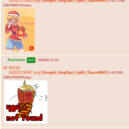
163022131653.png
[
Google
]
[
ImgOps
]
[
iqdb
]
[
SauceNAO
]
( 457.27KB
,
156378665733.png
)
Anónimo
29/08/21 07:15
Mod
/#/
90210
163022134367.png
[
Google
]
[
ImgOps
]
[
iqdb
]
[
SauceNAO
]
( 40.37KB
,
156627833639.png
)