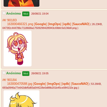
Anónimo
26/08/21 19:04
Mod
/#/
90183
163000466321.png
[
Google
]
[
ImgOps
]
[
iqdb
]
[
SauceNAO
]
( 26.23KB
,
0473f2c444786c7118668a175092994285f43c69bfc5d136b8.png
)
Anónimo
26/08/21 19:05
Mod
/#/
90184
163000470588.jpg
[
Google
]
[
ImgOps
]
[
iqdb
]
[
SauceNAO
]
( 53.26KB
,
693a0946a77e642dbf5d83a544228e0d88b201b45ce084132e.jpg
)