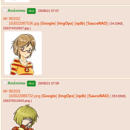
Anónimo
29/08/21 07:07
Mod
/#/
90202
163022087536.jpg
[
Google
]
[
ImgOps
]
[
iqdb
]
[
SauceNAO
]
( 54.03KB
,
156374410937.jpg
)
Anónimo
29/08/21 07:08
Mod
/#/
90203
163022089732.png
[
Google
]
[
ImgOps
]
[
iqdb
]
[
SauceNAO
]
( 333.83KB
,
156375013443.png
)