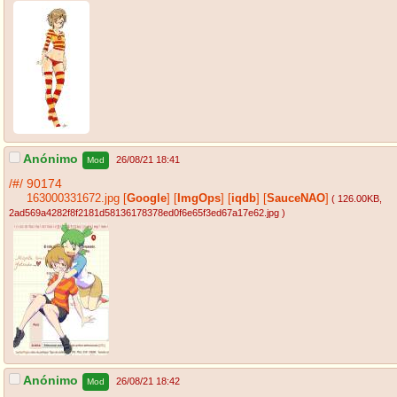
Anónimo
26/08/21 18:41
Mod
/#/
90174
163000331672.jpg
[
Google
]
[
ImgOps
]
[
iqdb
]
[
SauceNAO
]
( 126.00KB
,
2ad569a4282f8f2181d58136178378ed0f6e65f3ed67a17e62.jpg
)
Anónimo
26/08/21 18:42
Mod