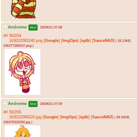
Anónimo
29/08/21 07:08
Mod
/#/
90204
163022093240.png
[
Google
]
[
ImgOps
]
[
iqdb
]
[
SauceNAO
]
( 26.23KB
,
156377380037.png
)
Anónimo
29/08/21 07:09
Mod
/#/
90205
163022095020.jpg
[
Google
]
[
ImgOps
]
[
iqdb
]
[
SauceNAO
]
( 88.92KB
,
156378329350.jpg
)