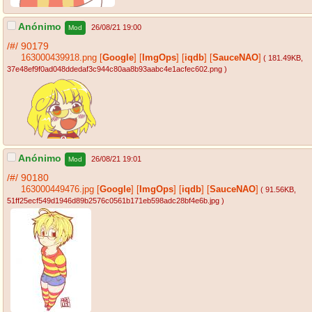
Anónimo
26/08/21 19:00
Mod
/#/
90179
163000439918.png
[
Google
]
[
ImgOps
]
[
iqdb
]
[
SauceNAO
]
( 181.49KB
,
37e48ef9f0ad048ddedaf3c944c80aa8b93aabc4e1acfec602.png
)
Anónimo
26/08/21 19:01
Mod
/#/
90180
163000449476.jpg
[
Google
]
[
ImgOps
]
[
iqdb
]
[
SauceNAO
]
( 91.56KB
,
51ff25ecf549d1946d89b2576c0561b171eb598adc28bf4e6b.jpg
)