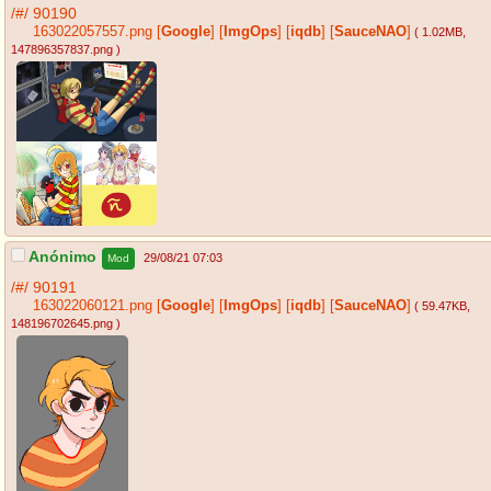
/#/
90190
163022057557.png
[
Google
]
[
ImgOps
]
[
iqdb
]
[
SauceNAO
]
( 1.02MB
,
147896357837.png
)
Anónimo
29/08/21 07:03
Mod
/#/
90191
163022060121.png
[
Google
]
[
ImgOps
]
[
iqdb
]
[
SauceNAO
]
( 59.47KB
,
148196702645.png
)