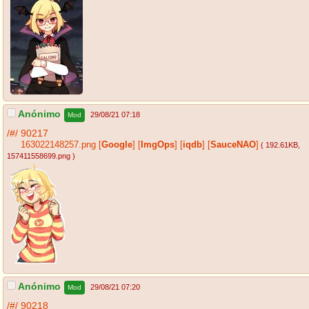
Anónimo
29/08/21 07:18
Mod
/#/
90217
163022148257.png
[
Google
]
[
ImgOps
]
[
iqdb
]
[
SauceNAO
]
( 192.61KB
,
157411558699.png
)
Anónimo
29/08/21 07:20
Mod
/#/
90218