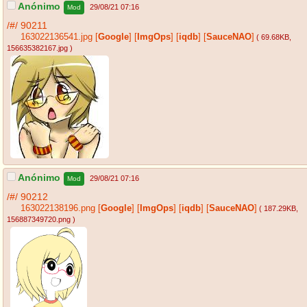
Anónimo
29/08/21 07:16
Mod
/#/
90211
163022136541.jpg
[
Google
]
[
ImgOps
]
[
iqdb
]
[
SauceNAO
]
( 69.68KB
,
156635382167.jpg
)
Anónimo
29/08/21 07:16
Mod
/#/
90212
163022138196.png
[
Google
]
[
ImgOps
]
[
iqdb
]
[
SauceNAO
]
( 187.29KB
,
156887349720.png
)