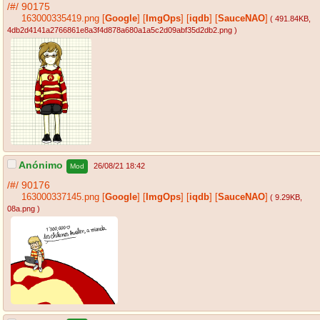
/#/
90175
163000335419.png
[
Google
]
[
ImgOps
]
[
iqdb
]
[
SauceNAO
]
( 491.84KB
,
4db2d4141a2766861e8a3f4d878a680a1a5c2d09abf35d2db2.png
)
Anónimo
26/08/21 18:42
Mod
/#/
90176
163000337145.png
[
Google
]
[
ImgOps
]
[
iqdb
]
[
SauceNAO
]
( 9.29KB
,
08a.png
)