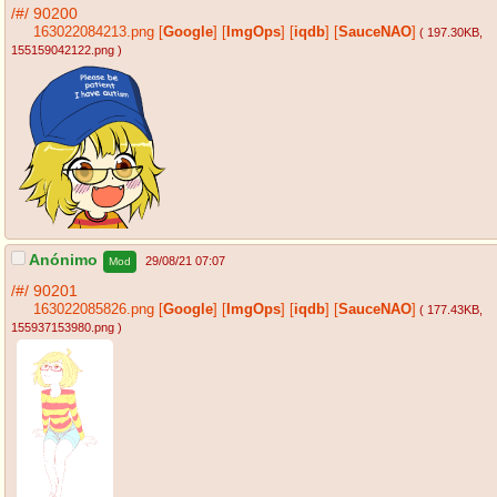
/#/
90200
163022084213.png
[
Google
]
[
ImgOps
]
[
iqdb
]
[
SauceNAO
]
( 197.30KB
,
155159042122.png
)
Anónimo
29/08/21 07:07
Mod
/#/
90201
163022085826.png
[
Google
]
[
ImgOps
]
[
iqdb
]
[
SauceNAO
]
( 177.43KB
,
155937153980.png
)