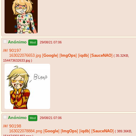
Anónimo
29/08/21 07:06
Mod
/#/
90197
163022076653.jpg
[
Google
]
[
ImgOps
]
[
iqdb
]
[
SauceNAO
]
( 35.32KB
,
154473632633.jpg
)
Anónimo
29/08/21 07:06
Mod
/#/
90198
163022078884.png
[
Google
]
[
ImgOps
]
[
iqdb
]
[
SauceNAO
]
( 389.36KB
,