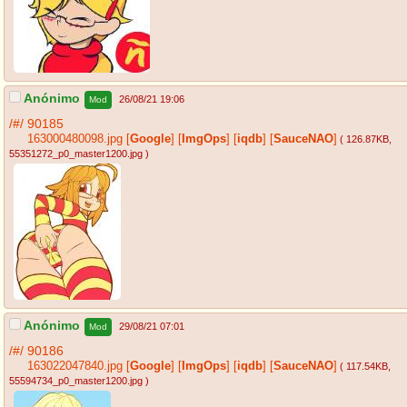
Anónimo
26/08/21 19:06
Mod
/#/
90185
163000480098.jpg
[
Google
]
[
ImgOps
]
[
iqdb
]
[
SauceNAO
]
( 126.87KB
,
55351272_p0_master1200.jpg
)
Anónimo
29/08/21 07:01
Mod
/#/
90186
163022047840.jpg
[
Google
]
[
ImgOps
]
[
iqdb
]
[
SauceNAO
]
( 117.54KB
,
55594734_p0_master1200.jpg
)