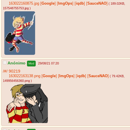
163022160875.jpg
[
Google
]
[
ImgOps
]
[
iqdb
]
[
SauceNAO
]
( 189.02KB
,
157548755753.jpg
)
Anónimo
29/08/21 07:20
Mod
/#/
90219
163022163138.png
[
Google
]
[
ImgOps
]
[
iqdb
]
[
SauceNAO
]
( 79.42KB
,
149956456360.png
)