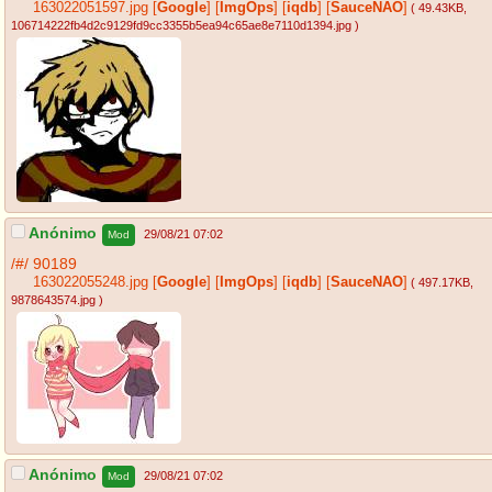
163022051597.jpg
[
Google
]
[
ImgOps
]
[
iqdb
]
[
SauceNAO
]
( 49.43KB
,
106714222fb4d2c9129fd9cc3355b5ea94c65ae8e7110d1394.jpg
)
Anónimo
29/08/21 07:02
Mod
/#/
90189
163022055248.jpg
[
Google
]
[
ImgOps
]
[
iqdb
]
[
SauceNAO
]
( 497.17KB
,
9878643574.jpg
)
Anónimo
29/08/21 07:02
Mod