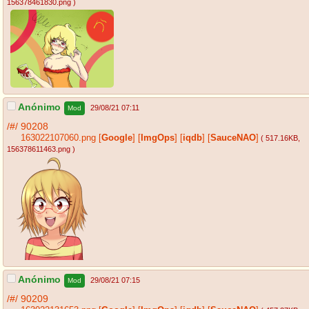
156378461830.png
)
Anónimo
29/08/21 07:11
Mod
/#/
90208
163022107060.png
[
Google
]
[
ImgOps
]
[
iqdb
]
[
SauceNAO
]
( 517.16KB
,
156378611463.png
)
Anónimo
29/08/21 07:15
Mod
/#/
90209