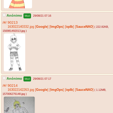
Anónimo
29/08/21 07:16
Mod
/#/
90213
163022140332.jpg
[
Google
]
[
ImgOps
]
[
iqdb
]
[
SauceNAO
]
( 222.82KB
,
156981492013.jpg
)
Anónimo
29/08/21 07:17
Mod
/#/
90214
163022142263.jpg
[
Google
]
[
ImgOps
]
[
iqdb
]
[
SauceNAO
]
( 1.12MB
,
157006276148.jpg
)