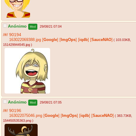
Anónimo
29/08/21 07:04
Mod
/#/
90194
163022069388.jpg
[
Google
]
[
ImgOps
]
[
iqdb
]
[
SauceNAO
]
( 103.03KB
,
151429944545.jpg
)
Anónimo
29/08/21 07:05
Mod
/#/
90196
163022075046.png
[
Google
]
[
ImgOps
]
[
iqdb
]
[
SauceNAO
]
( 383.73KB
,
154450535363.png
)