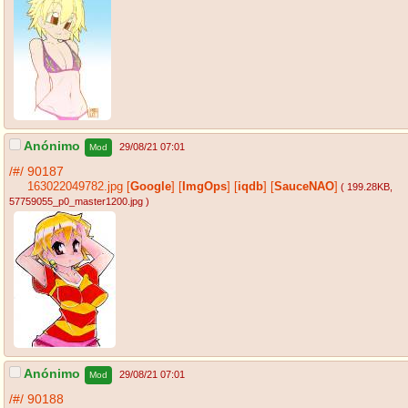
Anónimo
29/08/21 07:01
Mod
/#/
90187
163022049782.jpg
[
Google
]
[
ImgOps
]
[
iqdb
]
[
SauceNAO
]
( 199.28KB
,
57759055_p0_master1200.jpg
)
Anónimo
29/08/21 07:01
Mod
/#/
90188