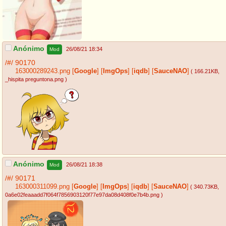
Anónimo
26/08/21 18:34
Mod
/#/
90170
163000289243.png
[
Google
]
[
ImgOps
]
[
iqdb
]
[
SauceNAO
]
( 166.21KB
,
_hispita preguntona.png
)
Anónimo
26/08/21 18:38
Mod
/#/
90171
163000311099.png
[
Google
]
[
ImgOps
]
[
iqdb
]
[
SauceNAO
]
( 340.73KB
,
0a6e02feaaadd7f064f7856903120f77e97da08d408f0e7b4b.png
)