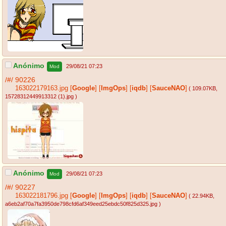
Anónimo
29/08/21 07:23
Mod
/#/
90226
163022179163.jpg
[
Google
]
[
ImgOps
]
[
iqdb
]
[
SauceNAO
]
( 109.07KB
,
15728312449913312 (1).jpg
)
Anónimo
29/08/21 07:23
Mod
/#/
90227
163022181796.jpg
[
Google
]
[
ImgOps
]
[
iqdb
]
[
SauceNAO
]
( 22.94KB
,
a6eb2af70a7fa3950de798cfd6af349eed25ebdc50f825d325.jpg
)