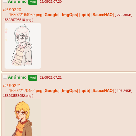
Anónimo
29/08/21 07:20
Mod
/#/
90220
163022164969.png
[
Google
]
[
ImgOps
]
[
iqdb
]
[
SauceNAO
]
( 272.38KB
,
158226795510.png
)
Anónimo
29/08/21 07:21
Mod
/#/
90221
163022170452.png
[
Google
]
[
ImgOps
]
[
iqdb
]
[
SauceNAO
]
( 197.24KB
,
158293558952.png
)