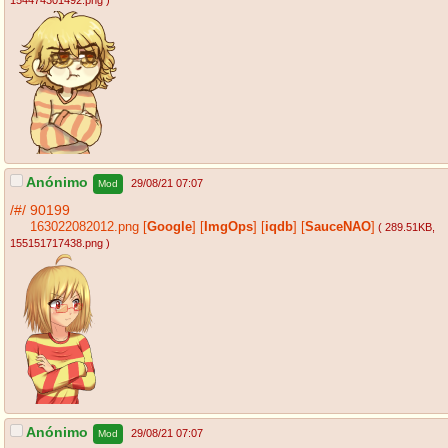
154474301492.png
)
Anónimo
29/08/21 07:07
Mod
/#/
90199
163022082012.png
[
Google
]
[
ImgOps
]
[
iqdb
]
[
SauceNAO
]
( 289.51KB
,
155151717438.png
)
Anónimo
29/08/21 07:07
Mod