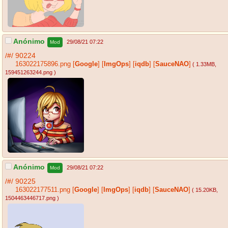
Anónimo
29/08/21 07:22
Mod
/#/
90224
163022175896.png
[
Google
]
[
ImgOps
]
[
iqdb
]
[
SauceNAO
]
( 1.33MB
,
159451263244.png
)
Anónimo
29/08/21 07:22
Mod
/#/
90225
163022177511.png
[
Google
]
[
ImgOps
]
[
iqdb
]
[
SauceNAO
]
( 15.20KB
,
1504463446717.png
)