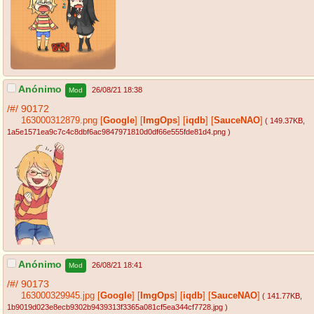
Anónimo
26/08/21 18:38
Mod
/#/
90172
163000312879.png
[
Google
]
[
ImgOps
]
[
iqdb
]
[
SauceNAO
]
( 149.37KB
,
1a5e1571ea9c7c4c8dbf6ac9847971810d0df66e555fde81d4.png
)
Anónimo
26/08/21 18:41
Mod
/#/
90173
163000329945.jpg
[
Google
]
[
ImgOps
]
[
iqdb
]
[
SauceNAO
]
( 141.77KB
,
1b9019d023e8ecb9302b9439313f3365a081cf5ea344cf7728.jpg
)