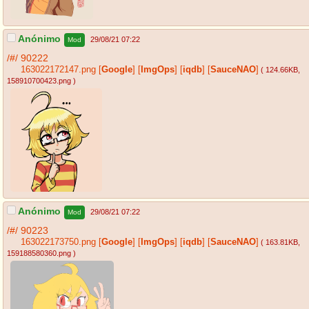
Anónimo
29/08/21 07:22
Mod
/#/
90222
163022172147.png
[
Google
]
[
ImgOps
]
[
iqdb
]
[
SauceNAO
]
( 124.66KB
,
158910700423.png
)
Anónimo
29/08/21 07:22
Mod
/#/
90223
163022173750.png
[
Google
]
[
ImgOps
]
[
iqdb
]
[
SauceNAO
]
( 163.81KB
,
159188580360.png
)