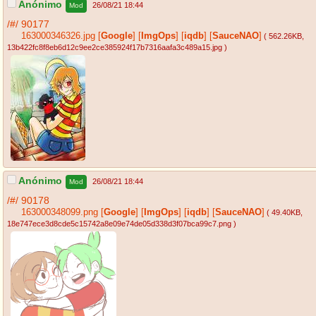
Anónimo
26/08/21 18:44
Mod
/#/
90177
163000346326.jpg
[
Google
]
[
ImgOps
]
[
iqdb
]
[
SauceNAO
]
( 562.26KB
,
13b422fc8f8eb6d12c9ee2ce385924f17b7316aafa3c489a15.jpg
)
Anónimo
26/08/21 18:44
Mod
/#/
90178
163000348099.png
[
Google
]
[
ImgOps
]
[
iqdb
]
[
SauceNAO
]
( 49.40KB
,
18e747ece3d8cde5c15742a8e09e74de05d338d3f07bca99c7.png
)