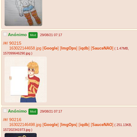
Anónimo
29/08/21 07:17
Mod
/#/
90215
163022144658.jpg
[
Google
]
[
ImgOps
]
[
iqdb
]
[
SauceNAO
]
( 1.47MB
,
157099646290.jpg
)
Anónimo
29/08/21 07:17
Mod
/#/
90216
163022146498.jpg
[
Google
]
[
ImgOps
]
[
iqdb
]
[
SauceNAO
]
( 251.13KB
,
157202341973.jpg
)