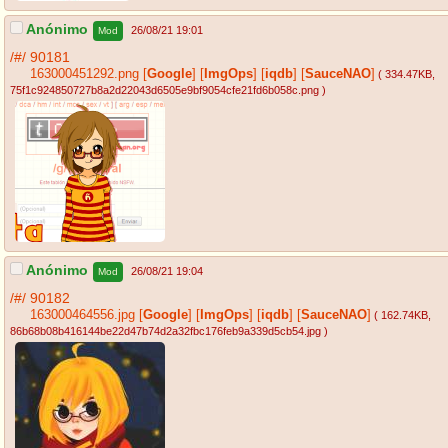
Anónimo
26/08/21 19:01
Mod
/#/
90181
163000451292.png
[
Google
]
[
ImgOps
]
[
iqdb
]
[
SauceNAO
]
( 334.47KB
,
75f1c924850727b8a2d22043d6505e9bf9054cfe21fd6b058c.png
)
Anónimo
26/08/21 19:04
Mod
/#/
90182
163000464556.jpg
[
Google
]
[
ImgOps
]
[
iqdb
]
[
SauceNAO
]
( 162.74KB
,
86b68b08b416144be22d47b74d2a32fbc176feb9a339d5cb54.jpg
)