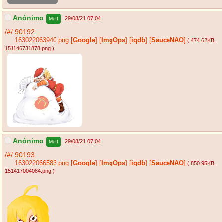
Anónimo
29/08/21 07:04
Mod
/#/
90192
163022063940.png
[
Google
]
[
ImgOps
]
[
iqdb
]
[
SauceNAO
]
( 474.62KB
,
151146731878.png
)
Anónimo
29/08/21 07:04
Mod
/#/
90193
163022066583.png
[
Google
]
[
ImgOps
]
[
iqdb
]
[
SauceNAO
]
( 850.95KB
,
151417004084.png
)