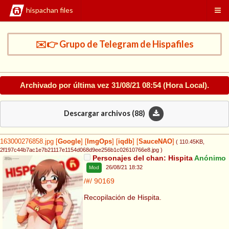
hispachan files
✉️👉 Grupo de Telegram de Hispafiles
Archivado por última vez
31/08/21 08:54
(Hora Local).
Descargar archivos (
88
)
163000276858.jpg
[
Google
]
[
ImgOps
]
[
iqdb
]
[
SauceNAO
]
( 110.45KB
,
2f197c44b7ac1e7b21117e1154d068d9ee256b1c02610766e8.jpg
)
Personajes del chan: Hispita
Anónimo
26/08/21 18:32
Mod
/#/
90169
Recopilación de Hispita.