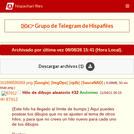
hispachan files
✉️👉 Grupo de Telegram de Hispafiles
Archivado por última vez
08/08/26 15:41
(Hora Local).
Descargar archivos (
1
)
161898595069.png
[
Google
]
[
ImgOps
]
[
iqdb
]
[
SauceNAO
]
( 8.08MB
, 50 sin
título.png
)
Hilo de dibujo aleatorio #32
Anónimo
21/04/21 06:19
/#/
87912
(Este hilo ha llegado al límite de bumps.) Aquí puedes
postear tus dibujos que no se ajusten al tema de otros
hilos, y para que no crees un hilo nuevo para cada uno
de tus dibujos.