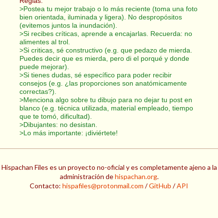
Reglas:
>Postea tu mejor trabajo o lo más reciente (toma una foto
bien orientada, iluminada y ligera). No despropósitos
(evitemos juntos la inundación).
>Si recibes críticas, aprende a encajarlas. Recuerda: no
alimentes al trol.
>Si criticas, sé constructivo (e.g. que pedazo de mierda.
Puedes decir que es mierda, pero di el porqué y donde
puede mejorar).
>Si tienes dudas, sé específico para poder recibir
consejos (e.g. ¿las proporciones son anatómicamente
correctas?).
>Menciona algo sobre tu dibujo para no dejar tu post en
blanco (e.g. técnica utilizada, material empleado, tiempo
que te tomó, dificultad).
>Dibujantes: no desistan.
>Lo más importante: ¡diviértete!
Hispachan Files es un proyecto no-oficial y es completamente ajeno a la
administración de
hispachan.org
.
Contacto:
hispafiles@protonmail.com
/
GitHub
/
API