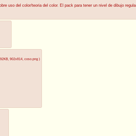
re uso del color/teoria del color. El pack para tener un nivel de dibujo regula
.92KB
, 902x814
, coso.png
)