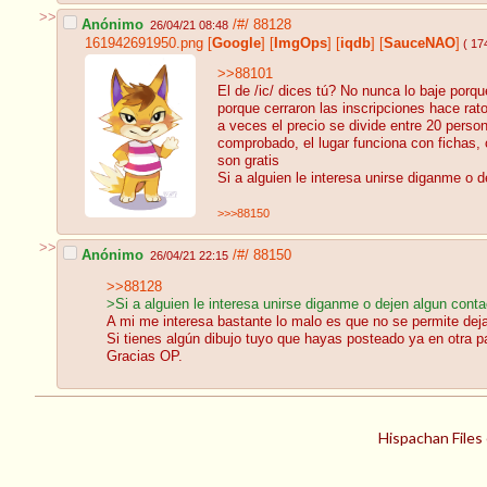
>>
Anónimo
/#/
88128
26/04/21 08:48
161942691950.png
[
Google
]
[
ImgOps
]
[
iqdb
]
[
SauceNAO
]
( 17
>>88101
El de /ic/ dices tú? No nunca lo baje por
porque cerraron las inscripciones hace ra
a veces el precio se divide entre 20 person
comprobado, el lugar funciona con fichas, 
son gratis
Si a alguien le interesa unirse diganme o 
>>>88150
>>
Anónimo
/#/
88150
26/04/21 22:15
>>88128
>Si a alguien le interesa unirse diganme o dejen algun conta
A mi me interesa bastante lo malo es que no se permite deja
Si tienes algún dibujo tuyo que hayas posteado ya en otra pa
Gracias OP.
Hispachan Files 