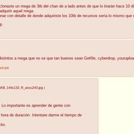
lonaste un mega de 3tb del chan de a lado antes de que lo tirarán hace 10 d
adquirir aquel mega.
ar con detalle de donde adquiriste los 10tb de recursos sería lo mismo que 
P.
distintos a mega que no se que tan buenos sean Getfile, cyberdrop, youruploa
rvices
5KB
, 144x133
, R_anzu243.jpg
)
 Lo importante es aprender de gente con
hora de duración. Intentare darme el tiempo de
ito.