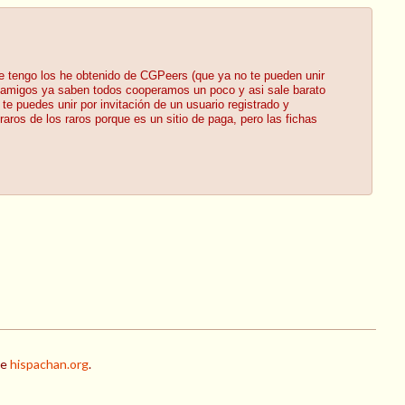
ue tengo los he obtenido de CGPeers (que ya no te pueden unir
s amigos ya saben todos cooperamos un poco y asi sale barato
te puedes unir por invitación de un usuario registrado y
aros de los raros porque es un sitio de paga, pero las fichas
de
hispachan.org
.