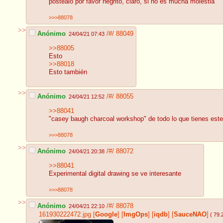
postéalo por favor negrito, claro, si no es mucha molestia
>>>88078
>>
Anónimo
/#/
88049
24/04/21 07:43
>>88005
Esto
>>88018
Esto también
>>
Anónimo
/#/
88055
24/04/21 12:52
>>88041
"casey baugh charcoal workshop" de todo lo que tienes este 
>>>88078
>>
Anónimo
/#/
88072
24/04/21 20:38
>>88041
Experimental digital drawing se ve interesante
>>>88078
>>
Anónimo
/#/
88078
24/04/21 22:10
161930222472.jpg
[
Google
]
[
ImgOps
]
[
iqdb
]
[
SauceNAO
]
( 79.