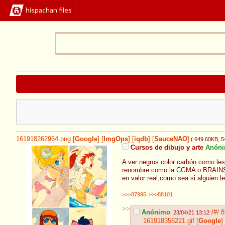
hispachan files
161918262964.png
[
Google
]
[
ImgOps
]
[
iqdb
]
[
SauceNAO
]
( 649.60KB
, 
Cursos de dibujo y arte
Anón
A ver negros color carbón como les
renombre como la CGMA o BRAINSTOR
en valor real,como sea si alguien 
>>>87995
>>>88101
>>
Anónimo
/#/
8
23/04/21 13:12
161918356221.gif
[
Google
]