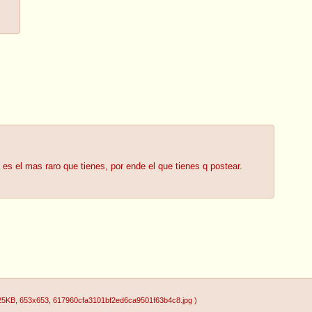
es el mas raro que tienes, por ende el que tienes q postear.
25KB
, 653x653
, 617960cfa3101bf2ed6ca9501f63b4c8.jpg
)