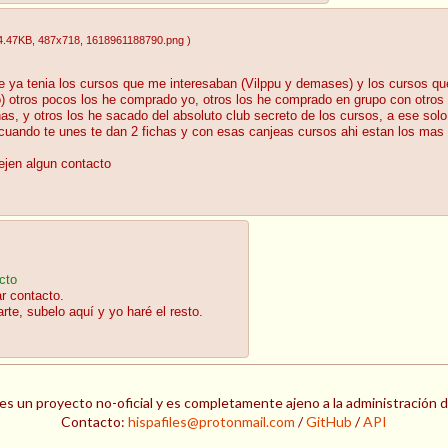
4.47KB
, 487x718
, 1618961188790.png
)
que ya tenia los cursos que me interesaban (Vilppu y demases) y los cursos q
to) otros pocos los he comprado yo, otros los he comprado en grupo con otro
as, y otros los he sacado del absoluto club secreto de los cursos, a ese solo 
cuando te unes te dan 2 fichas y con esas canjeas cursos ahi estan los mas r
dejen algun contacto
cto
r contacto.
rte, subelo aquí y yo haré el resto.
es un proyecto no-oficial y es completamente ajeno a la administración 
Contacto:
hispafiles@protonmail.com
/
GitHub
/
API