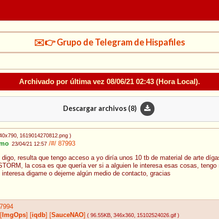
✉️👉 Grupo de Telegram de Hispafiles
Archivado por última vez
08/06/21 02:43
(Hora Local).
Descargar archivos (
8
)
540x790
, 1619014270812.png
)
imo
/#/
87993
23/04/21 12:57
 digo, resulta que tengo acceso a yo diría unos 10 tb de material de arte dí
M, la cosa es que quería ver si a alguien le interesa esas cosas, tengo 
le interesa digame o dejeme algún medio de contacto, gracias
7994
[
ImgOps
]
[
iqdb
]
[
SauceNAO
]
( 96.55KB
, 346x360
, 15102524026.gif
)