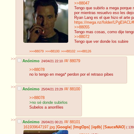
>>88047
Tengo que subirlo a mega porque n
por mientras resuelvo eso les dejo
Ryan Lang es el que hizo el arte 
https://mega.nz/folder/LPgElAC
>>88055
Tengo mas cosas, como dije tengo 
>>88072
Tengo que ver donde los subire
>>>88079
>>>88100
>>>88102
>>>88126
>>
Anónimo
/#/
88079
24/04/21 22:10
>>88078
no lo tengo en mega* perdon por el retraso pibes
>>
Anónimo
/#/
88100
25/04/21 23:29
>>88078
>no sé donde subirlos
Subelos a anonfiles
>>
Anónimo
/#/
88101
26/04/21 00:21
161939647197.jpg
[
Google
]
[
ImgOps
]
[
iqdb
]
[
SauceNAO
]
( 139