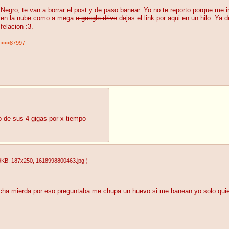
Negro, te van a borrar el post y de paso banear. Yo no te reporto porque me 
en la nube como a mega
o google drive
dejas el link por aqui en un hilo. Ya
felacion
:3
.
>>>87997
o de sus 4 gigas por x tiempo
9KB
, 187x250
, 1618998800463.jpg
)
cha mierda por eso preguntaba me chupa un huevo si me banean yo solo quie