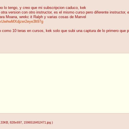
o lo tengo, y creo que mi subscripcion caduco, kek
 otra version con otro instructor, es el mismo curso pero diferente instructor
para Moana, wrekc it Ralph y varias cosas de Marvel
L#kUwhwMXdjzer2eye3lt97g
como 10 teras en cursos, kek solo que subi una captura de lo primero que pi
.33KB
, 828x697
, 1596518452471.jpg
)