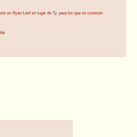
, este es Ryan Lanf en lugar de Ty, para los que no conocen
lle