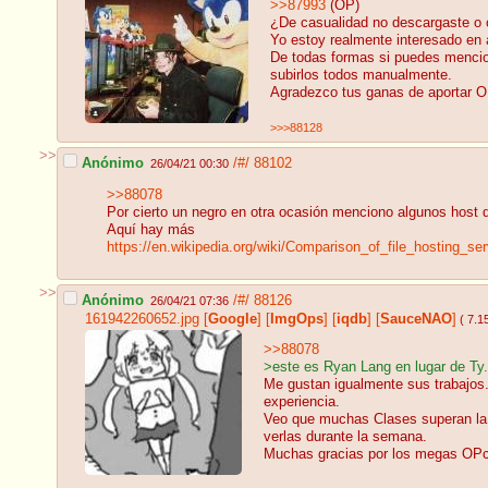
>>87993
(OP)
¿De casualidad no descargaste o c
Yo estoy realmente interesado en 
De todas formas si puedes mencion
subirlos todos manualmente.
Agradezco tus ganas de aportar O
>>>88128
>>
Anónimo
/#/
88102
26/04/21 00:30
>>88078
Por cierto un negro en otra ocasión menciono algunos host 
Aquí hay más
https://en.wikipedia.org/wiki/Comparison_of_file_hosting_se
>>
Anónimo
/#/
88126
26/04/21 07:36
161942260652.jpg
[
Google
]
[
ImgOps
]
[
iqdb
]
[
SauceNAO
]
( 7.1
>>88078
>este es Ryan Lang en lugar de Ty.
Me gustan igualmente sus trabajos.
experiencia.
Veo que muchas Clases superan la 
verlas durante la semana.
Muchas gracias por los megas OPc