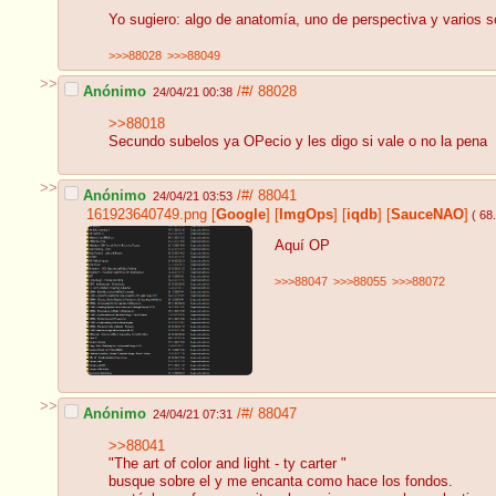
Yo sugiero: algo de anatomía, uno de perspectiva y varios sob
>>>88028
>>>88049
>>
Anónimo
/#/
88028
24/04/21 00:38
>>88018
Secundo subelos ya OPecio y les digo si vale o no la pena
>>
Anónimo
/#/
88041
24/04/21 03:53
161923640749.png
[
Google
]
[
ImgOps
]
[
iqdb
]
[
SauceNAO
]
( 68
Aquí OP
>>>88047
>>>88055
>>>88072
>>
Anónimo
/#/
88047
24/04/21 07:31
>>88041
"The art of color and light - ty carter "
busque sobre el y me encanta como hace los fondos.