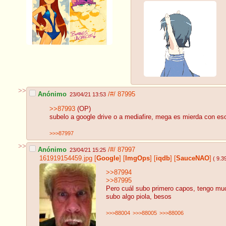
>>
Anónimo
/#/
87995
23/04/21 13:53
>>87993
(OP)
subelo a google drive o a mediafire, mega es mierda con es
>>>87997
>>
Anónimo
/#/
87997
23/04/21 15:25
161919154459.jpg
[
Google
]
[
ImgOps
]
[
iqdb
]
[
SauceNAO
]
( 9.3
>>87994
>>87995
Pero cuál subo primero capos, tengo mu
subo algo piola, besos
>>>88004
>>>88005
>>>88006