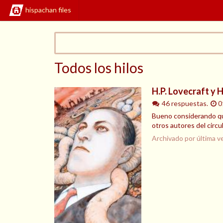
hispachan files
Todos los hilos
H.P. Lovecraft y 
46 respuestas.
0
Bueno considerando que
otros autores del circ
Archivado por última v