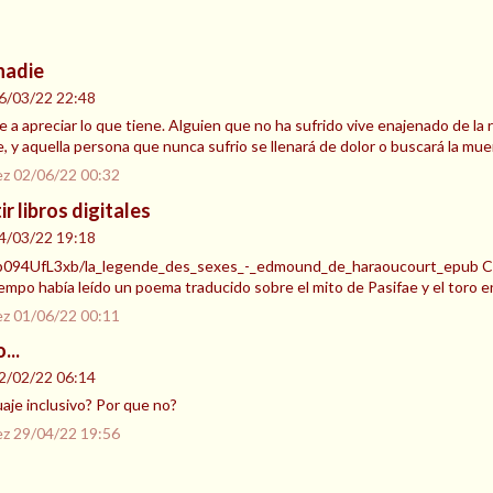
nadie
6/03/22 22:48
e a apreciar lo que tiene. Alguien que no ha sufrido vive enajenado de la r
 y aquella persona que nunca sufrio se llenará de dolor o buscará la mue
ez
02/06/22 00:32
r libros digitales
4/03/22 19:18
m/b094UfL3xb/la_legende_des_sexes_-_edmound_de_haraoucourt_epub C
empo había leído un poema traducido sobre el mito de Pasifae y el toro e
ez
01/06/22 00:11
...
2/02/22 06:14
aje inclusivo? Por que no?
ez
29/04/22 19:56