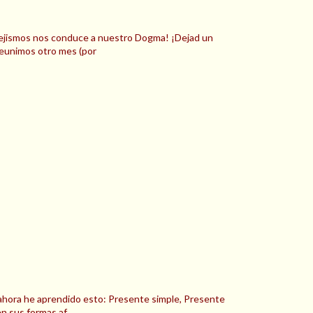
espejismos nos conduce a nuestro Dogma! ¡Dejad un
reunimos otro mes (por
r ahora he aprendido esto: Presente simple, Presente
en sus formas af