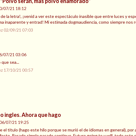
"Polvo serán, mas polvo enamorado"
0/07/21 18:12
 de la letra!, ¡venid a ver este espectáculo inasible que entre luces y 
ma inaparente y entrad! Mi estimada dogmaudiencia, como siempre nos 
ez
02/09/21 07:03
6/07/21 03:06
 que sea...
ez
17/10/21 00:57
o ingles. Ahora que hago
06/07/21 19:25
 el titulo (hago este hilo porque se murió el de idiomas en general), po
ecto, Pasado simple,pasado continuo, Futuro going to y will, todo esto 