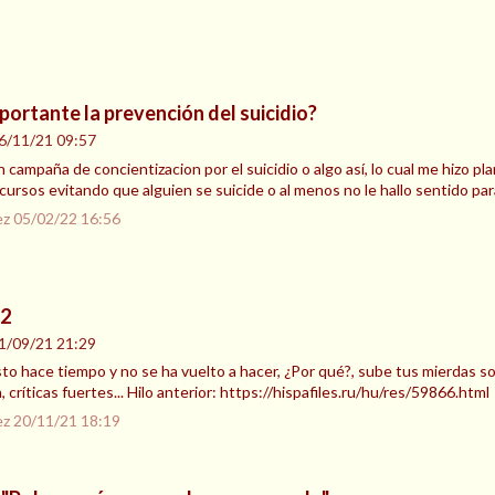
portante la prevención del suicidio?
6/11/21 09:57
 campaña de concientizacion por el suicidio o algo así, lo cual me hizo pl
ursos evitando que alguien se suicide o al menos no le hallo sentido par
ez
05/02/22 16:56
 2
1/09/21 21:29
sto hace tiempo y no se ha vuelto a hacer, ¿Por qué?, sube tus mierdas so
 críticas fuertes... Hilo anterior: https://hispafiles.ru/hu/res/59866.html
ez
20/11/21 18:19