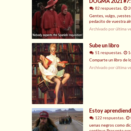
DOGMA 2021 #7: 
82 respuestas.
2
Gentes, vulgo, ¡vestes
pedacito de vuestra al
Archivado por última v
Sube un libro
51 respuestas.
1
Comparte un libro de lo
Archivado por última v
Estoy aprendiend
122 respuestas.
uenas negros como dice
continuo,Presente perf