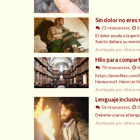
Sin dolor no eres 
22 respuestas.
1
El dolor ayuda a la gent
fuerte dañara su mente,
Archivado por última v
Hilo para comparti
70 respuestas.
0
https://anonfiles.co
Haraucourt. Hace un ti
Archivado por última v
Lenguaje inclusivo
56 respuestas.
0
Deberia usarse el lengu
Archivado por última v