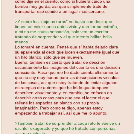
como dije en el cuento, como si hubiera caído una
bomba muy gorda, así que simplemente traté de
transportar ese sonido a un lugar más cercano.
>Y sobre los "objetos raros" no basta con decir que
tienen un color nunca antes visto y una forma extraña,
a mi no me causa sensación, solo veo un escritor
tratando de sorprender y el que intenta brillar, brilla
menos.
Lo tomaré en cuenta. Pensé que sí había dejado clara
su apariencia al decir que lucen exactamente igual que
un hilo blanco, solo que se mueven.
Bueno, también es cierto que tratar de describir
escuetamente las imágenes del cuento es una decisión
consciente. Pasa que me he dado cuenta últimamente
que no soy muy bueno para las descripciones visuales
de las cosas, así que estoy tratando de imitar algunas
estrategias de autores que he leído que tampoco
describen visualmente y, en cambio, se enfocan en
describir otras cosas para que sea el lector el que
rellene los espacios en blanco con su propia
imaginación. Pero como te digo, apenas estoy
empezando a trabajar así, así que me lo apunto.
>También tratar de sorprender a cada rato te vuelve un
escritor exagerado y yo que he tratado con personas
así, me molesta.