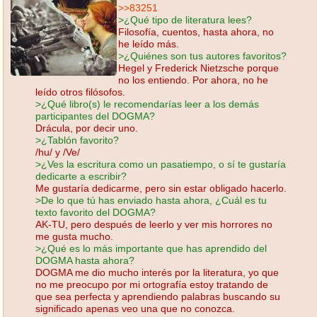
>>83251
>¿Qué tipo de literatura lees?
Filosofía, cuentos, hasta ahora, no
he leído más.
>¿Quiénes son tus autores favoritos?
Hegel y Frederick Nietzsche porque
no los entiendo. Por ahora, no he
leído otros filósofos.
>¿Qué libro(s) le recomendarías leer a los demás
participantes del DOGMA?
Drácula, por decir uno.
>¿Tablón favorito?
/hu/ y /Ve/
>¿Ves la escritura como un pasatiempo, o sí te gustaría
dedicarte a escribir?
Me gustaría dedicarme, pero sin estar obligado hacerlo.
>De lo que tú has enviado hasta ahora, ¿Cuál es tu
texto favorito del DOGMA?
AK-TU, pero después de leerlo y ver mis horrores no
me gusta mucho.
>¿Qué es lo más importante que has aprendido del
DOGMA hasta ahora?
DOGMA me dio mucho interés por la literatura, yo que
no me preocupo por mi ortografía estoy tratando de
que sea perfecta y aprendiendo palabras buscando su
significado apenas veo una que no conozca.