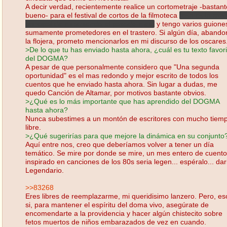
A decir verdad, recientemente realice un cortometraje -bastant
bueno- para el festival de cortos de la filmoteca
(esa es la raz
principal de mi ausencia el pasado mes)
y tengo varios guione
sumamente prometedores en el trastero. Si algún día, abando
la flojera, prometo mencionarlos en mi discurso de los oscares
>De lo que tu has enviado hasta ahora, ¿cuál es tu texto favori
del DOGMA?
A pesar de que personalmente considero que "Una segunda
oportunidad" es el mas redondo y mejor escrito de todos los
cuentos que he enviado hasta ahora. Sin lugar a dudas, me
quedo Canción de Altamar, por motivos bastante obvios.
>¿Qué es lo más importante que has aprendido del DOGMA
hasta ahora?
Nunca subestimes a un montón de escritores con mucho tiem
libre.
>¿Qué sugerirías para que mejore la dinámica en su conjunto
Aquí entre nos, creo que deberíamos volver a tener un día
temático. Se mire por donde se mire, un mes entero de cuent
inspirado en canciones de los 80s seria legen... espéralo... dar
Legendario.
>>83268
Eres libres de reemplazarme, mi queridisimo lanzero. Pero, es
si, para mantener el espíritu del doma vivo, asegúrate de
encomendarte a la providencia y hacer algún chistecito sobre
fetos muertos de niños embarazados de vez en cuando.