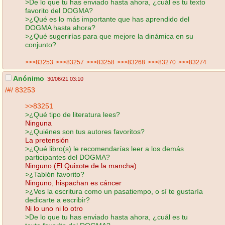
>De lo que tu has enviado hasta ahora, ¿cuál es tu texto
favorito del DOGMA?
>¿Qué es lo más importante que has aprendido del
DOGMA hasta ahora?
>¿Qué sugerirías para que mejore la dinámica en su
conjunto?
>>>83253
>>>83257
>>>83258
>>>83268
>>>83270
>>>83274
Anónimo
30/06/21 03:10
/#/
83253
>>83251
>¿Qué tipo de literatura lees?
Ninguna
>¿Quiénes son tus autores favoritos?
La pretensión
>¿Qué libro(s) le recomendarías leer a los demás
participantes del DOGMA?
Ninguno (El Quixote de la mancha)
>¿Tablón favorito?
Ninguno, hispachan es cáncer
>¿Ves la escritura como un pasatiempo, o sí te gustaría
dedicarte a escribir?
Ni lo uno ni lo otro
>De lo que tu has enviado hasta ahora, ¿cuál es tu