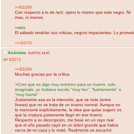
>>83269
Con respecto a lo de /art/, opino lo mismo que este negro. Ni
mas, ni menos.
>aldo
El sábado tendrán sus criticas, negros impacientes. Lo promet
>>>83278
Anónimo
01/07/21 14:47
/#/
83271
>>83268
Muchas gracias por la crítica.
>Creo que es algo muy extremo para un trueno, solo
imagínalo, yo hubiera escrito "muy feo", "fuertemente" o
"muy fuerte".
Justamente esa es la intención, que se note (entre
líneas) que no se trata de un trueno normal. Aunque no
lo mencioné explícitamente, la idea que quise sugerir es
que la criatura justamente llegó en ese trueno.
Respecto a su descripción, me basé en un rayo real
que el año pasado cayó en un árbol grande que había
cerca de mi casa y lo mató. Realmente se escuchó