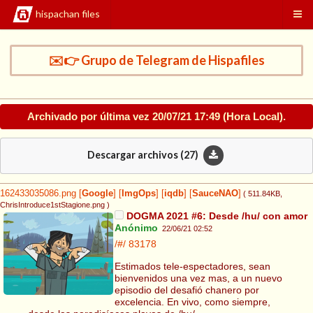
hispachan files
✉️👉 Grupo de Telegram de Hispafiles
Archivado por última vez
20/07/21 17:49
(Hora Local).
Descargar archivos (
27
)
162433035086.png
[
Google
]
[
ImgOps
]
[
iqdb
]
[
SauceNAO
]
( 511.84KB
,
ChrisIntroduce1stStagione.png
)
DOGMA 2021 #6: Desde /hu/ con amor
Anónimo
22/06/21 02:52
/#/
83178
Estimados tele-espectadores, sean
bienvenidos una vez mas, a un nuevo
episodio del desafió chanero por
excelencia. En vivo, como siempre,