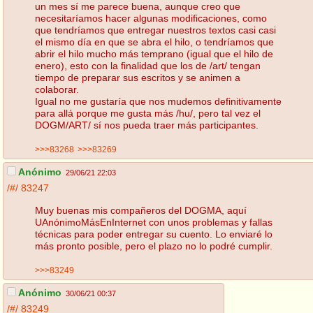
un mes sí me parece buena, aunque creo que
necesitaríamos hacer algunas modificaciones, como
que tendríamos que entregar nuestros textos casi casi
el mismo día en que se abra el hilo, o tendríamos que
abrir el hilo mucho más temprano (igual que el hilo de
enero), esto con la finalidad que los de /art/ tengan
tiempo de preparar sus escritos y se animen a
colaborar.
Igual no me gustaría que nos mudemos definitivamente
para allá porque me gusta más /hu/, pero tal vez el
DOGM/ART/ sí nos pueda traer más participantes.
>>>83268
>>>83269
Anónimo
29/06/21 22:03
/#/
83247
Muy buenas mis compañeros del DOGMA, aquí
UAnónimoMásEnInternet con unos problemas y fallas
técnicas para poder entregar su cuento. Lo enviaré lo
más pronto posible, pero el plazo no lo podré cumplir.
>>>83249
Anónimo
30/06/21 00:37
/#/
83249