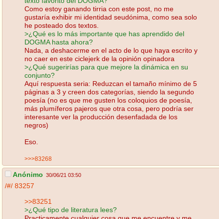
texto favorito del DOGMA?
Como estoy ganando tirria con este post, no me
gustaría exhibir mi identidad seudónima, como sea solo
he posteado dos textos.
>¿Qué es lo más importante que has aprendido del
DOGMA hasta ahora?
Nada, a deshacerme en el acto de lo que haya escrito y
no caer en este ciclejerk de la opinión opinadora
>¿Qué sugerirías para que mejore la dinámica en su
conjunto?
Aquí respuesta seria: Reduzcan el tamaño mínimo de 5
páginas a 3 y creen dos categorías, siendo la segundo
poesía (no es que me gusten los coloquios de poesía,
más plumíferos pajeros que otra cosa, pero podría ser
interesante ver la producción desenfadada de los
negros)
Eso.
>>>83268
Anónimo
30/06/21 03:50
/#/
83257
>>83251
>¿Qué tipo de literatura lees?
Practicamente cualquier cosa que me encuentre y me