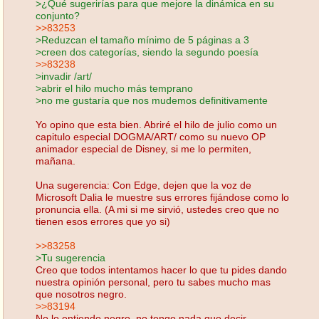
>¿Qué sugerirías para que mejore la dinámica en su
conjunto?
>>83253
>Reduzcan el tamaño mínimo de 5 páginas a 3
>creen dos categorías, siendo la segundo poesía
>>83238
>invadir /art/
>abrir el hilo mucho más temprano
>no me gustaría que nos mudemos definitivamente
Yo opino que esta bien. Abriré el hilo de julio como un
capitulo especial DOGMA/ART/ como su nuevo OP
animador especial de Disney, si me lo permiten,
mañana.
Una sugerencia: Con Edge, dejen que la voz de
Microsoft Dalia le muestre sus errores fijándose como lo
pronuncia ella. (A mi si me sirvió, ustedes creo que no
tienen esos errores que yo si)
>>83258
>Tu sugerencia
Creo que todos intentamos hacer lo que tu pides dando
nuestra opinión personal, pero tu sabes mucho mas
que nosotros negro.
>>83194
No lo entiendo negro, no tengo nada que decir.