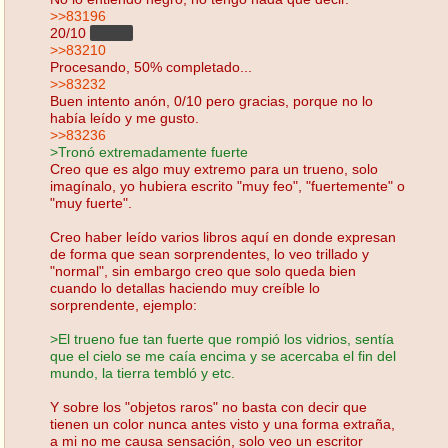
>>83196
20/10
Soy yo
>>83210
Procesando, 50% completado...
>>83232
Buen intento anón, 0/10 pero gracias, porque no lo
había leído y me gusto.
>>83236
>Tronó extremadamente fuerte
Creo que es algo muy extremo para un trueno, solo
imagínalo, yo hubiera escrito "muy feo", "fuertemente" o
"muy fuerte".
Creo haber leído varios libros aquí en donde expresan
de forma que sean sorprendentes, lo veo trillado y
"normal", sin embargo creo que solo queda bien
cuando lo detallas haciendo muy creíble lo
sorprendente, ejemplo:
>El trueno fue tan fuerte que rompió los vidrios, sentía
que el cielo se me caía encima y se acercaba el fin del
mundo, la tierra tembló y etc.
Y sobre los "objetos raros" no basta con decir que
tienen un color nunca antes visto y una forma extraña,
a mi no me causa sensación, solo veo un escritor