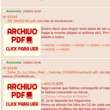
Anónimo
24/06/21 02:04
/#/
83194
AD_NAUSEAM.pdf
( 216.27KB
, AD NAUSEAM.pdf
)
Quiero decir que ningún texto pasa de ser u
hasta la muerte (dejaré el sofisma ahí). Por
saludo a todos.
>>>83200
>>>83268
>>>83350
>>>83354
>>>83
>>>83505
>>>83594
Anónimo
24/06/21 03:46
/#/
83196
Soñar_Es_Lo_Unico_Real_-_Kekistan_DOGMAS(number)6.pdf
( 120.31K
Kekistan_DOGMAS#6.pdf
)
>>83178
(OP)
Negro pensé que habías conseguido el traje 
te habías convertido en héroe.
<¿Disney comprara el Dogma?
Si, ya te deposite los hispacoins.
Ahora se abrirán los hilos los 10 de cada me
votaciones el ultimo día del mes sin faltas y 