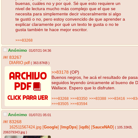
buenas, cuáles no y por qué. Sé que esto requiere un
nivel de lectura mucho más complejo que el que se
necesita para simplemente decir visceralmente si algo
te gustó o no, pero estoy convencido de que aprender a
explicar claramente por qué un texto te gusta o no te
gusta también te hace mejor escritor.
>>>83268
Anónimo
01/07/21 04:36
/#/
83267
DIARIO.pdf
( 363.87KB )
>>83178
(OP)
Buenos negros, he acá el resultado de pasar
seguidos leyendo únicamente al bueno de D
Wallace. Espero que lo disfruten.
>>>83268
>>>83350
>>>83388
>>>83416
>>>83
>>>83505
>>>83594
Anónimo
01/07/21 05:01
/#/
83268
162511567424.jpg
[
Google
]
[
ImgOps
]
[
iqdb
]
[
SauceNAO
]
( 105.33KB
,
206379343.jpg
)