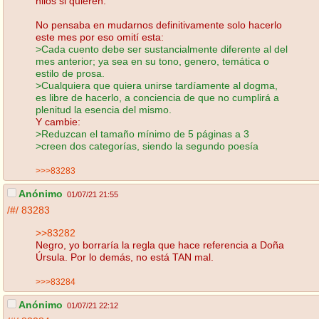
hilos si quieren.
No pensaba en mudarnos definitivamente solo hacerlo
este mes por eso omití esta:
>Cada cuento debe ser sustancialmente diferente al del
mes anterior; ya sea en su tono, genero, temática o
estilo de prosa.
>Cualquiera que quiera unirse tardíamente al dogma,
es libre de hacerlo, a conciencia de que no cumplirá a
plenitud la esencia del mismo.
Y cambie:
>Reduzcan el tamaño mínimo de 5 páginas a 3
>creen dos categorías, siendo la segundo poesía
>>>83283
Anónimo
01/07/21 21:55
/#/
83283
>>83282
Negro, yo borraría la regla que hace referencia a Doña
Úrsula. Por lo demás, no está TAN mal.
>>>83284
Anónimo
01/07/21 22:12