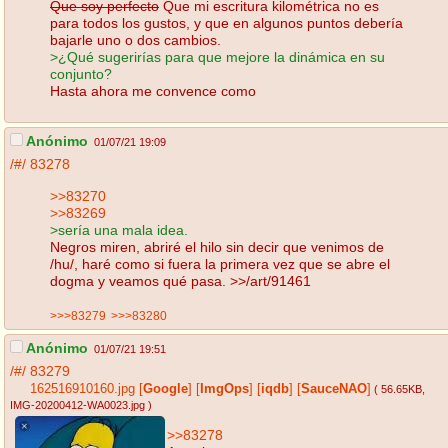
Que soy perfecto
Que mi escritura kilométrica no es
para todos los gustos, y que en algunos puntos debería
bajarle uno o dos cambios.
>¿Qué sugerirías para que mejore la dinámica en su
conjunto?
Hasta ahora me convence como
Anónimo
01/07/21 19:09
/#/
83278
>>83270
>>83269
>sería una mala idea.
Negros miren, abriré el hilo sin decir que venimos de
/hu/, haré como si fuera la primera vez que se abre el
dogma y veamos qué pasa. >>/art/91461
>>>83279
>>>83280
Anónimo
01/07/21 19:51
/#/
83279
162516910160.jpg
[
Google
]
[
ImgOps
]
[
iqdb
]
[
SauceNAO
]
( 56.65KB
,
IMG-20200412-WA0023.jpg
)
>>83278