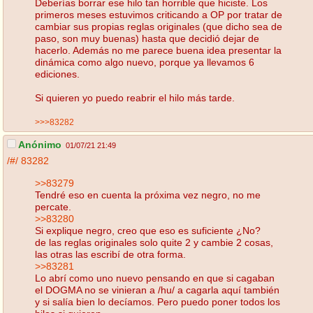
Deberías borrar ese hilo tan horrible que hiciste. Los
primeros meses estuvimos criticando a OP por tratar de
cambiar sus propias reglas originales (que dicho sea de
paso, son muy buenas) hasta que decidió dejar de
hacerlo. Además no me parece buena idea presentar la
dinámica como algo nuevo, porque ya llevamos 6
ediciones.
Si quieren yo puedo reabrir el hilo más tarde.
>>>83282
Anónimo
01/07/21 21:49
/#/
83282
>>83279
Tendré eso en cuenta la próxima vez negro, no me
percate.
>>83280
Si explique negro, creo que eso es suficiente ¿No?
de las reglas originales solo quite 2 y cambie 2 cosas,
las otras las escribí de otra forma.
>>83281
Lo abrí como uno nuevo pensando en que si cagaban
el DOGMA no se vinieran a /hu/ a cagarla aquí también
y si salía bien lo decíamos. Pero puedo poner todos los