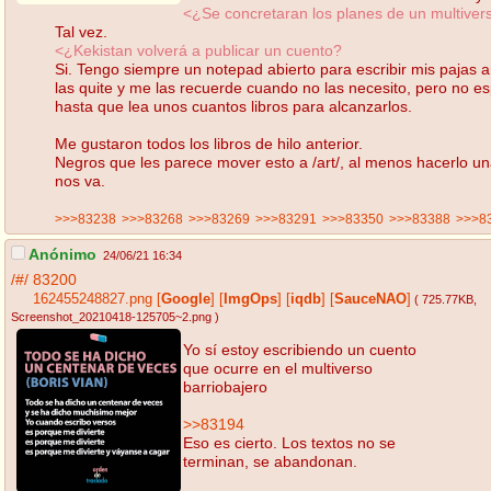
<¿Se concretaran los planes de un multiver
Tal vez.
<¿Kekistan volverá a publicar un cuento?
Si. Tengo siempre un notepad abierto para escribir mis pajas
las quite y me las recuerde cuando no las necesito, pero no 
hasta que lea unos cuantos libros para alcanzarlos.
Me gustaron todos los libros de hilo anterior.
Negros que les parece mover esto a /art/, al menos hacerlo un
nos va.
>>>83238
>>>83268
>>>83269
>>>83291
>>>83350
>>>83388
>>>8
Anónimo
24/06/21 16:34
/#/
83200
162455248827.png
[
Google
]
[
ImgOps
]
[
iqdb
]
[
SauceNAO
]
( 725.77KB
,
Screenshot_20210418-125705~2.png
)
Yo sí estoy escribiendo un cuento
que ocurre en el multiverso
barriobajero
>>83194
Eso es cierto. Los textos no se
terminan, se abandonan.