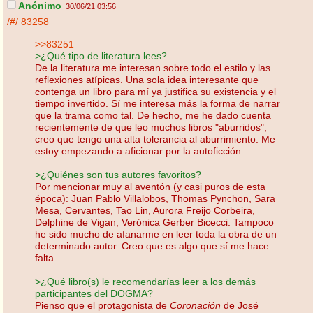
Anónimo
30/06/21 03:56
/#/
83258
>>83251
>¿Qué tipo de literatura lees?
De la literatura me interesan sobre todo el estilo y las
reflexiones atípicas. Una sola idea interesante que
contenga un libro para mí ya justifica su existencia y el
tiempo invertido. Sí me interesa más la forma de narrar
que la trama como tal. De hecho, me he dado cuenta
recientemente de que leo muchos libros "aburridos";
creo que tengo una alta tolerancia al aburrimiento. Me
estoy empezando a aficionar por la autoficción.
>¿Quiénes son tus autores favoritos?
Por mencionar muy al aventón (y casi puros de esta
época): Juan Pablo Villalobos, Thomas Pynchon, Sara
Mesa, Cervantes, Tao Lin, Aurora Freijo Corbeira,
Delphine de Vigan, Verónica Gerber Bicecci. Tampoco
he sido mucho de afanarme en leer toda la obra de un
determinado autor. Creo que es algo que sí me hace
falta.
>¿Qué libro(s) le recomendarías leer a los demás
participantes del DOGMA?
Pienso que el protagonista de
Coronación
de José