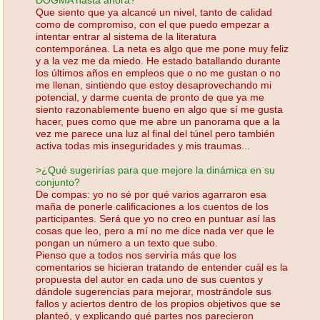
Que siento que ya alcancé un nivel, tanto de calidad
como de compromiso, con el que puedo empezar a
intentar entrar al sistema de la literatura
contemporánea. La neta es algo que me pone muy feliz
y a la vez me da miedo. He estado batallando durante
los últimos años en empleos que o no me gustan o no
me llenan, sintiendo que estoy desaprovechando mi
potencial, y darme cuenta de pronto de que ya me
siento razonablemente bueno en algo que sí me gusta
hacer, pues como que me abre un panorama que a la
vez me parece una luz al final del túnel pero también
activa todas mis inseguridades y mis traumas...
>¿Qué sugerirías para que mejore la dinámica en su
conjunto?
De compas: yo no sé por qué varios agarraron esa
maña de ponerle calificaciones a los cuentos de los
participantes. Será que yo no creo en puntuar así las
cosas que leo, pero a mí no me dice nada ver que le
pongan un número a un texto que subo.
Pienso que a todos nos serviría más que los
comentarios se hicieran tratando de entender cuál es la
propuesta del autor en cada uno de sus cuentos y
dándole sugerencias para mejorar, mostrándole sus
fallos y aciertos dentro de los propios objetivos que se
planteó, y explicando qué partes nos parecieron