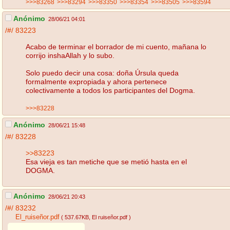
>>>83268
>>>83294
>>>83350
>>>83354
>>>83505
>>>83594
Anónimo
28/06/21 04:01
/#/
83223
Acabo de terminar el borrador de mi cuento, mañana lo
corrijo inshaAllah y lo subo.
Solo puedo decir una cosa: doña Úrsula queda
formalmente expropiada y ahora pertenece
colectivamente a todos los participantes del Dogma.
>>>83228
Anónimo
28/06/21 15:48
/#/
83228
>>83223
Esa vieja es tan metiche que se metió hasta en el
DOGMA.
Anónimo
28/06/21 20:43
/#/
83232
El_ruiseñor.pdf
( 537.67KB
, El ruiseñor.pdf
)