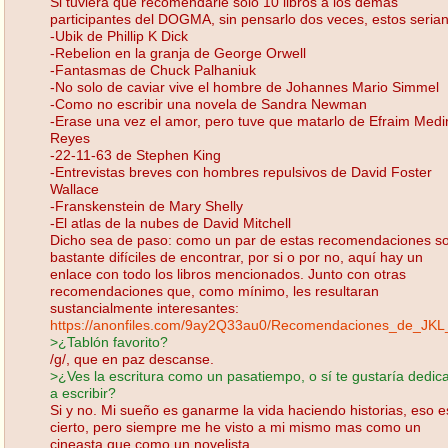
Si tuviera que recomendarle solo 10 libros a los demás
participantes del DOGMA, sin pensarlo dos veces, estos serian
-Ubik de Phillip K Dick
-Rebelion en la granja de George Orwell
-Fantasmas de Chuck Palhaniuk
-No solo de caviar vive el hombre de Johannes Mario Simmel
-Como no escribir una novela de Sandra Newman
-Erase una vez el amor, pero tuve que matarlo de Efraim Medi
Reyes
-22-11-63 de Stephen King
-Entrevistas breves con hombres repulsivos de David Foster
Wallace
-Franskenstein de Mary Shelly
-El atlas de la nubes de David Mitchell
Dicho sea de paso: como un par de estas recomendaciones s
bastante difíciles de encontrar, por si o por no, aquí hay un
enlace con todo los libros mencionados. Junto con otras
recomendaciones que, como mínimo, les resultaran
sustancialmente interesantes:
https://anonfiles.com/9ay2Q33au0/Recomendaciones_de_JKL
>¿Tablón favorito?
/g/, que en paz descanse.
>¿Ves la escritura como un pasatiempo, o sí te gustaría dedica
a escribir?
Si y no. Mi sueño es ganarme la vida haciendo historias, eso e
cierto, pero siempre me he visto a mi mismo mas como un
cineasta que como un novelista.