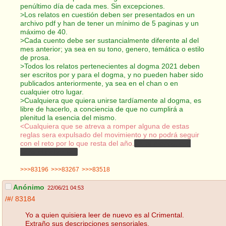
penúltimo día de cada mes. Sin excepciones.
>Los relatos en cuestión deben ser presentados en un
archivo pdf y han de tener un mínimo de 5 paginas y un
máximo de 40.
>Cada cuento debe ser sustancialmente diferente al del
mes anterior; ya sea en su tono, genero, temática o estilo
de prosa.
>Todos los relatos pertenecientes al dogma 2021 deben
ser escritos por y para el dogma, y no pueden haber sido
publicados anteriormente, ya sea en el chan o en
cualquier otro lugar.
>Cualquiera que quiera unirse tardíamente al dogma, es
libre de hacerlo, a conciencia de que no cumplirá a
plenitud la esencia del mismo.
<Cualquiera que se atreva a romper alguna de estas
reglas sera expulsado del movimiento y no podrá seguir
con el reto por lo que resta del año.
O, al menos, ese
seria el deber ser.
>>>83196
>>>83267
>>>83518
Anónimo
22/06/21 04:53
/#/
83184
Yo a quien quisiera leer de nuevo es al Crimental.
Extraño sus descripciones sensoriales.