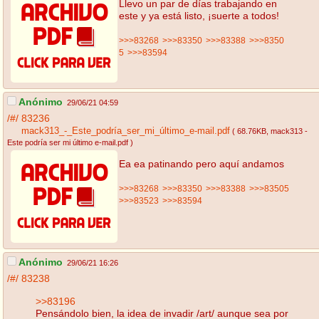
Llevo un par de días trabajando en
este y ya está listo, ¡suerte a todos!
>>>83268
>>>83350
>>>83388
>>>8350
5
>>>83594
Anónimo
29/06/21 04:59
/#/
83236
mack313_-_Este_podría_ser_mi_último_e-mail.pdf
( 68.76KB
, mack313 -
Este podría ser mi último e-mail.pdf
)
Ea ea patinando pero aquí andamos
>>>83268
>>>83350
>>>83388
>>>83505
>>>83523
>>>83594
Anónimo
29/06/21 16:26
/#/
83238
>>83196
Pensándolo bien, la idea de invadir /art/ aunque sea por