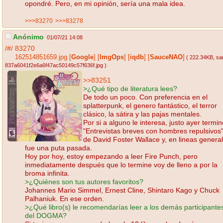
opondré. Pero, en mi opinión, sería una mala idea.
>>>83270
>>>83278
Anónimo
01/07/21 14:08
/#/
83270
162514851659.jpg
[
Google
]
[
ImgOps
]
[
iqdb
]
[
SauceNAO
]
( 222.34KB
, sa
837a6041f2e6a6f47ac50149c57f636f.jpg
)
>>83251
>¿Qué tipo de literatura lees?
De todo un poco. Con preferencia en el
splatterpunk, el genero fantástico, el terror
clásico, la sátira y las pajas mentales.
Por si a alguno le interesa, justo ayer termin
"Entrevistas breves con hombres repulsivos
de David Foster Wallace y, en lineas general
fue una puta pasada.
Hoy por hoy, estoy empezando a leer Fire Punch, pero
inmediatamente después que lo termine voy de lleno a por la
broma infinita.
>¿Quiénes son tus autores favoritos?
Johannes Mario Simmel, Ernest Cline, Shintaro Kago y Chuck
Palhaniuk. En ese orden.
>¿Qué libro(s) le recomendarías leer a los demás participante
del DOGMA?