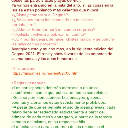
desde las paradisíacas playas de /hu/.
Ya vamos entrando en la mita del año. Y, las cosas en la
isla se están poniendo mas calientes que nunca:
<¿Disney comprara el Dogma?
<¿Se concretaran los planes de un multiverso
barriobajero?
<¿Alderick Fremder hará un cameo sorpresa?
<¿Kekistan volverá a publicar un cuento?
<¿OP, por fin dejara de hacer chistes malos, y se pondrá
las pilas con su proyecto?
Averigüen esto y mucho mas, en la siguiente edicion del
Dogma 2021: El reality show favorito de los amantes de
las mariposas y los arios honorarios.
<Hilo anterior
https://hispafiles.ru/hu/res/82706.html
<Reglas generales:
>Los participantes deberán aferrarse a un único
seudónimos, con el que publicaran todos sus relatos.
>Solo se permiten cuentos. Los ensayos, guiones,
poemas y aforismos están estrictamente prohibidos.
>A pesar de que se permite el uso de ideas previas, cada
relato debe ser redactado estrictamente a partir del
primero de cada mes y entregado, a partir de la tercera
semana del mismo, en su respectivo hilo.
>La fecha limite para la entrega de los relatos es el