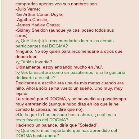
comprarlos apenas veo sus nombres son:
-Julio Verne;
-Sir Arthur Conan Doyle;
-Agatha Christie;
-James Hadley Chase;
-Sidney Sheldon (aunque ya casi poseo todos sus
libros).
>¿Qué libro(s) le recomendarías leer a los demás
participantes del DOGMA?
Ninguno. No soy quién para recomendarle a otros qué
deben leer.
>¿Tablón favorito?
Últimamente, estoy entrando mucho en /hu/.
>¿Ves la escritura como un pasatiempo, o sí te gustaría
dedicarte a escribir?
Dedicarme a escribir era una de mis metas cuando era
niño. Ahora sólo se ha vuelto un sueño. Uno muy, muy
lejano.
La retomé por el DOGMA, y se ha vuelto un pasatiempo
muy entretenido (aunque hubo días en los que le he
comido la cabeza, no diré que no).
>De lo que tu has enviado hasta ahora, ¿cuál es tu
texto favorito del DOGMA?
Haciendo un balance, diría que "Soledad".
>¿Qué es lo más importante que has aprendido del
DOGMA hasta ahora?