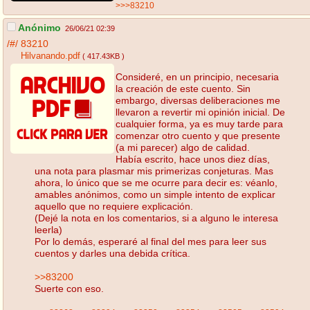
>>>83210
Anónimo
26/06/21 02:39
/#/
83210
Hilvanando.pdf
( 417.43KB )
Consideré, en un principio, necesaria
la creación de este cuento. Sin
embargo, diversas deliberaciones me
llevaron a revertir mi opinión inicial. De
cualquier forma, ya es muy tarde para
comenzar otro cuento y que presente
(a mi parecer) algo de calidad.
Había escrito, hace unos diez días,
una nota para plasmar mis primerizas conjeturas. Mas
ahora, lo único que se me ocurre para decir es: véanlo,
amables anónimos, como un simple intento de explicar
aquello que no requiere explicación.
(Dejé la nota en los comentarios, si a alguno le interesa
leerla)
Por lo demás, esperaré al final del mes para leer sus
cuentos y darles una debida crítica.
>>83200
Suerte con eso.