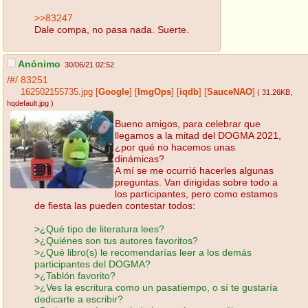
>>83247
Dale compa, no pasa nada. Suerte.
Anónimo
30/06/21 02:52
/#/
83251
162502155735.jpg
[
Google
]
[
ImgOps
]
[
iqdb
]
[
SauceNAO
]
( 31.26KB
,
hqdefault.jpg
)
Bueno amigos, para celebrar que
llegamos a la mitad del DOGMA 2021,
¿por qué no hacemos unas
dinámicas?
A mí se me ocurrió hacerles algunas
preguntas. Van dirigidas sobre todo a
los participantes, pero como estamos
de fiesta las pueden contestar todos:
>¿Qué tipo de literatura lees?
>¿Quiénes son tus autores favoritos?
>¿Qué libro(s) le recomendarías leer a los demás
participantes del DOGMA?
>¿Tablón favorito?
>¿Ves la escritura como un pasatiempo, o sí te gustaría
dedicarte a escribir?