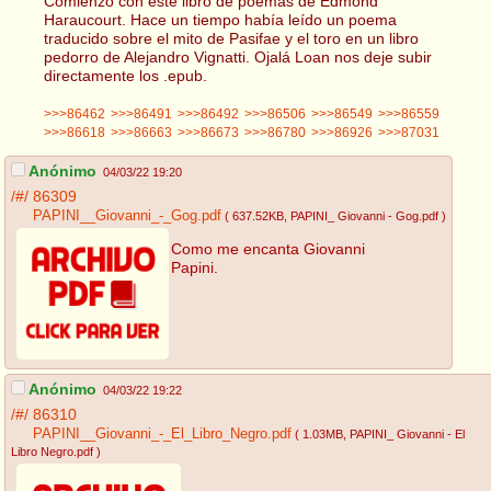
Comienzo con este libro de poemas de Edmond
Haraucourt. Hace un tiempo había leído un poema
traducido sobre el mito de Pasifae y el toro en un libro
pedorro de Alejandro Vignatti. Ojalá Loan nos deje subir
directamente los .epub.
>>>86462
>>>86491
>>>86492
>>>86506
>>>86549
>>>86559
>>>86618
>>>86663
>>>86673
>>>86780
>>>86926
>>>87031
Anónimo
04/03/22 19:20
/#/
86309
PAPINI__Giovanni_-_Gog.pdf
( 637.52KB
, PAPINI_ Giovanni - Gog.pdf
)
Como me encanta Giovanni
Papini.
Anónimo
04/03/22 19:22
/#/
86310
PAPINI__Giovanni_-_El_Libro_Negro.pdf
( 1.03MB
, PAPINI_ Giovanni - El
Libro Negro.pdf
)