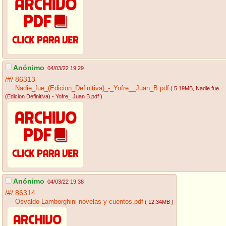
Anónimo
04/03/22 19:29
/#/
86313
Nadie_fue_(Edicion_Definitiva)_-_Yofre__Juan_B.pdf
( 5.19MB
, Nadie fue
(Edicion Definitiva) - Yofre_ Juan B.pdf
)
Anónimo
04/03/22 19:38
/#/
86314
Osvaldo-Lamborghini-novelas-y-cuentos.pdf
( 12.34MB )