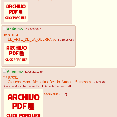
Anónimo
31/05/22 02:18
/#/
87014
EL_ARTE_DE_LA_GUERRA.pdf
( 319.05KB )
Anónimo
31/05/22 19:54
/#/
87031
Groucho_Marx-_Memorias_De_Un_Amante_Sarnoso.pdf
( 689.48KB
,
Groucho Marx- Memorias De Un Amante Sarnoso.pdf
)
>>86308
(OP)