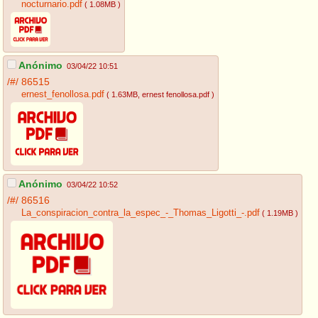
nocturnario.pdf
( 1.08MB )
Anónimo
03/04/22 10:51
/#/
86515
ernest_fenollosa.pdf
( 1.63MB
, ernest fenollosa.pdf
)
Anónimo
03/04/22 10:52
/#/
86516
La_conspiracion_contra_la_espec_-_Thomas_Ligotti_-.pdf
( 1.19MB )