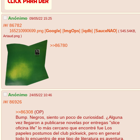
Anónimo
09/05/22 15:25
/#/
86782
165210990699.png
[
Google
]
[
ImgOps
]
[
iqdb
]
[
SauceNAO
]
( 545.54KB
,
Artaud.png
)
>>86780
Anónimo
24/05/22 10:46
/#/
86926
>>86308
(OP)
Bump. Negros, siento un poco de curiosidad. ¿Alguna
vez llegaron a publicarse novelas por entregas "slice
oficina life" lo más cercano que encontré fue Los
papeles postumos del club pickwick, pero en general
todo lo encuentro de ese tipo de literatura es aventura,