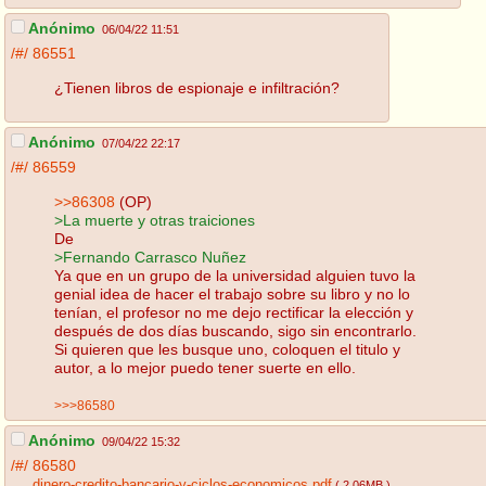
Anónimo
06/04/22 11:51
/#/
86551
¿Tienen libros de espionaje e infiltración?
Anónimo
07/04/22 22:17
/#/
86559
>>86308
(OP)
>La muerte y otras traiciones
De
>Fernando Carrasco Nuñez
Ya que en un grupo de la universidad alguien tuvo la
genial idea de hacer el trabajo sobre su libro y no lo
tenían, el profesor no me dejo rectificar la elección y
después de dos días buscando, sigo sin encontrarlo.
Si quieren que les busque uno, coloquen el titulo y
autor, a lo mejor puedo tener suerte en ello.
>>>86580
Anónimo
09/04/22 15:32
/#/
86580
dinero-credito-bancario-y-ciclos-economicos.pdf
( 2.06MB )