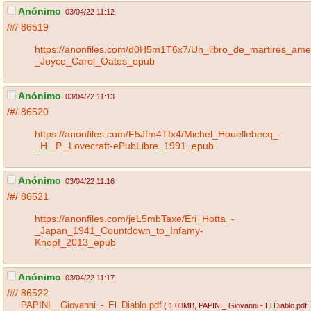
Anónimo
03/04/22 11:12
/#/
86519
https://anonfiles.com/d0H5m1T6x7/Un_libro_de_martires_ame
_Joyce_Carol_Oates_epub
Anónimo
03/04/22 11:13
/#/
86520
https://anonfiles.com/F5Jfm4Tfx4/Michel_Houellebecq_-
_H._P._Lovecraft-ePubLibre_1991_epub
Anónimo
03/04/22 11:16
/#/
86521
https://anonfiles.com/jeL5mbTaxe/Eri_Hotta_-
_Japan_1941_Countdown_to_Infamy-
Knopf_2013_epub
Anónimo
03/04/22 11:17
/#/
86522
PAPINI__Giovanni_-_El_Diablo.pdf
( 1.03MB
, PAPINI_ Giovanni - El Diablo.pdf