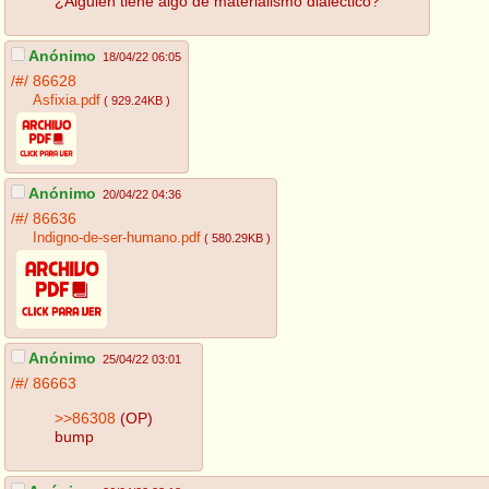
¿Alguien tiene algo de materialismo dialectico?
Anónimo
18/04/22 06:05
/#/
86628
Asfixia.pdf
( 929.24KB )
Anónimo
20/04/22 04:36
/#/
86636
Indigno-de-ser-humano.pdf
( 580.29KB )
Anónimo
25/04/22 03:01
/#/
86663
>>86308
(OP)
bump