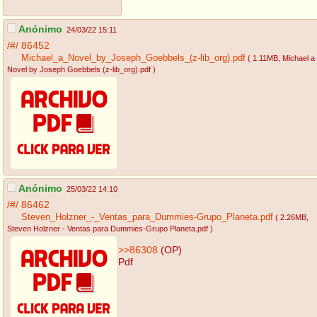
Anónimo
24/03/22 15:11
/#/
86452
Michael_a_Novel_by_Joseph_Goebbels_(z-lib_org).pdf
( 1.11MB
, Michael a
Novel by Joseph Goebbels (z-lib_org).pdf
)
Anónimo
25/03/22 14:10
/#/
86462
Steven_Holzner_-_Ventas_para_Dummies-Grupo_Planeta.pdf
( 2.26MB
,
Steven Holzner - Ventas para Dummies-Grupo Planeta.pdf
)
>>86308
(OP)
Pdf