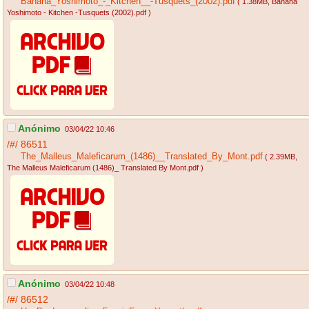
Banana_Yoshimoto_-_Kitchen__-Tusquets_(2002).pdf
( 1.38MB
, Banana
Yoshimoto - Kitchen -Tusquets (2002).pdf
)
Anónimo
03/04/22 10:46
/#/
86511
The_Malleus_Maleficarum_(1486)__Translated_By_Mont.pdf
( 2.39MB
,
The Malleus Maleficarum (1486)_ Translated By Mont.pdf
)
Anónimo
03/04/22 10:48
/#/
86512