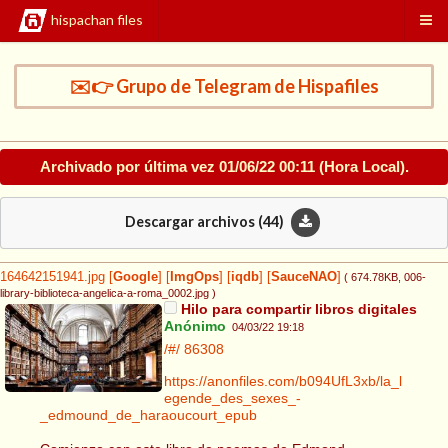
hispachan files
✉️👉 Grupo de Telegram de Hispafiles
Archivado por última vez
01/06/22 00:11
(Hora Local).
Descargar archivos (
44
)
164642151941.jpg
[
Google
]
[
ImgOps
]
[
iqdb
]
[
SauceNAO
]
( 674.78KB
, 006-
library-biblioteca-angelica-a-roma_0002.jpg
)
Hilo para compartir libros digitales
Anónimo
04/03/22 19:18
/#/
86308
https://anonfiles.com/b094UfL3xb/la_l
egende_des_sexes_-
_edmound_de_haraoucourt_epub