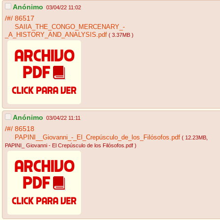
Anónimo
03/04/22 11:02
/#/
86517
SAIIA_THE_CONGO_MERCENARY_-
_A_HISTORY_AND_ANALYSIS.pdf
( 3.37MB )
Anónimo
03/04/22 11:11
/#/
86518
PAPINI__Giovanni_-_El_Crepúsculo_de_los_Filósofos.pdf
( 12.23MB
,
PAPINI_ Giovanni - El Crepúsculo de los Filósofos.pdf
)