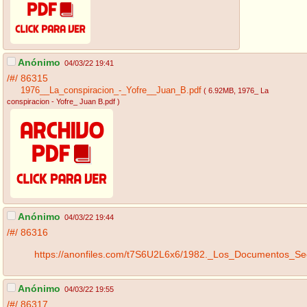
Anónimo
04/03/22 19:41
/#/
86315
1976__La_conspiracion_-_Yofre__Juan_B.pdf
( 6.92MB
, 1976_ La
conspiracion - Yofre_ Juan B.pdf
)
Anónimo
04/03/22 19:44
/#/
86316
https://anonfiles.com/t7S6U2L6x6/1982._Los_Documentos_
Anónimo
04/03/22 19:55
/#/
86317