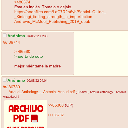
>>86674
Esta en inglés. Tómalo o déjalo.
https://anonfiles.com/LaC7R2a6yb/Santini_C_line_-
_Kintsugi_finding_strength_in_imperfection-
Andrews_McMeel_Publishing_2019_epub
Anónimo
04/05/22 17:38
/#/
86744
>>86580
>huerta de soto
mejor miéntame la madre
Anónimo
09/05/22 04:04
/#/
86780
Artaud_Anthology_-_Antonin_Artaud.pdf
( 8.58MB
, Artaud Anthology - Antonin
Artaud.pdf
)
>>86308
(OP)
>>>86782