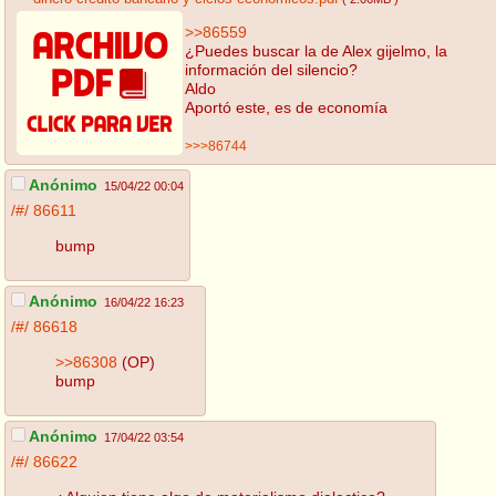
>>86559
¿Puedes buscar la de Alex gijelmo, la
información del silencio?
Aldo
Aportó este, es de economía
>>>86744
Anónimo
15/04/22 00:04
/#/
86611
bump
Anónimo
16/04/22 16:23
/#/
86618
>>86308
(OP)
bump
Anónimo
17/04/22 03:54
/#/
86622