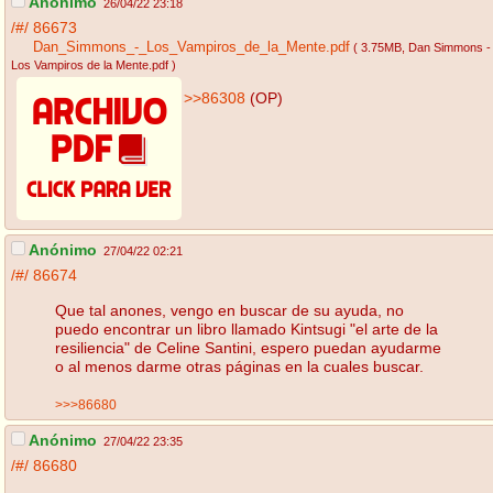
Anónimo
26/04/22 23:18
/#/
86673
Dan_Simmons_-_Los_Vampiros_de_la_Mente.pdf
( 3.75MB
, Dan Simmons -
Los Vampiros de la Mente.pdf
)
>>86308
(OP)
Anónimo
27/04/22 02:21
/#/
86674
Que tal anones, vengo en buscar de su ayuda, no
puedo encontrar un libro llamado Kintsugi "el arte de la
resiliencia" de Celine Santini, espero puedan ayudarme
o al menos darme otras páginas en la cuales buscar.
>>>86680
Anónimo
27/04/22 23:35
/#/
86680