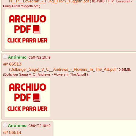
H__P__Lovecraft_-_Fungi_From_Yuggoth.pdf
( 81.49KB
, H_ P_ Lovecraft -
Fungi From Yuggoth.pdf
)
Anónimo
03/04/22 10:49
/#/
86513
(Dollanger_Saga)_V_C__Andrews_-_Flowers_In_The_Att.pdf
( 0.96MB
,
(Dollanger Saga) V_C_ Andrews - Flowers In The Att.pdf
)
Anónimo
03/04/22 10:49
/#/
86514