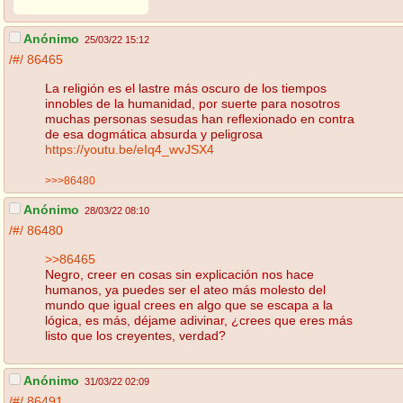
Anónimo
25/03/22 15:12
/#/
86465
La religión es el lastre más oscuro de los tiempos
innobles de la humanidad, por suerte para nosotros
muchas personas sesudas han reflexionado en contra
de esa dogmática absurda y peligrosa
https://youtu.be/eIq4_wvJSX4
>>>86480
Anónimo
28/03/22 08:10
/#/
86480
>>86465
Negro, creer en cosas sin explicación nos hace
humanos, ya puedes ser el ateo más molesto del
mundo que igual crees en algo que se escapa a la
lógica, es más, déjame adivinar, ¿crees que eres más
listo que los creyentes, verdad?
Anónimo
31/03/22 02:09
/#/
86491