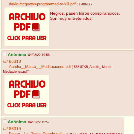
david-mcgowan-programmed-to-kill.pdf
( 1.48MB )
Negros, pasen libros conspiranoicos.
Son muy entretenidos.
Anónimo
04/03/22 19:56
/#/
86318
Aurelio__Marco_-_Meditaciones.pdf
( 558.87KB
, Aurelio_ Marco -
Meditaciones.pdf
)
Anónimo
04/03/22 19:57
/#/
86319