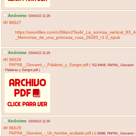
Anónimo
03/04/22 11:28
/#/
86527
https://anonfiles.com/n2Wam2Tex6/_La_sonrisa_vertical_83_
_Memorias_de_una_princesa_rusa_26283_r1.0_epub
Anónimo
03/04/22 11:29
/#/
86528
PAPINI__Giovanni_-_Palabras_y_Sangre.pdf
( 752.84KB
, PAPINI_ Giovanni
- Palabras y Sangre.pdf
)
Anónimo
03/04/22 11:30
/#/
86529
PAPINI__Giovanni_-_Un_hombre_acabado.pdf
( 1.35MB
, PAPINI_ Giovanni -