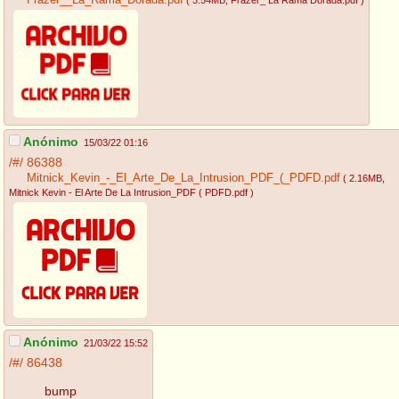
Frazer__La_Rama_Dorada.pdf
( 3.54MB
, Frazer_ La Rama Dorada.pdf
)
Anónimo
15/03/22 01:16
/#/
86388
Mitnick_Kevin_-_El_Arte_De_La_Intrusion_PDF_(_PDFD.pdf
( 2.16MB
,
Mitnick Kevin - El Arte De La Intrusion_PDF ( PDFD.pdf
)
Anónimo
21/03/22 15:52
/#/
86438
bump