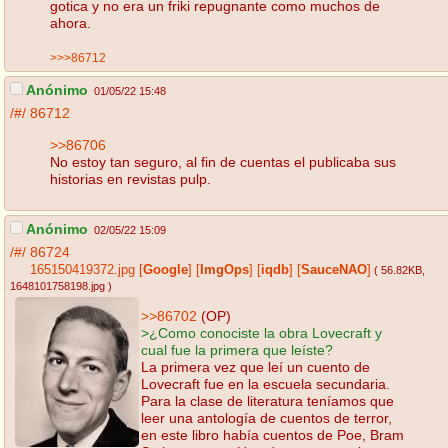
gotica y no era un friki repugnante como muchos de
ahora.
>>>86712
Anónimo
01/05/22 15:48
/#/
86712
>>86706
No estoy tan seguro, al fin de cuentas el publicaba sus
historias en revistas pulp.
Anónimo
02/05/22 15:09
/#/
86724
165150419372.jpg
[
Google
]
[
ImgOps
]
[
iqdb
]
[
SauceNAO
]
( 56.82KB
,
1648101758198.jpg
)
>>86702
(OP)
>¿Como conociste la obra Lovecraft y
cual fue la primera que leíste?
La primera vez que leí un cuento de
Lovecraft fue en la escuela secundaria.
Para la clase de literatura teníamos que
leer una antología de cuentos de terror,
en este libro había cuentos de Poe, Bram