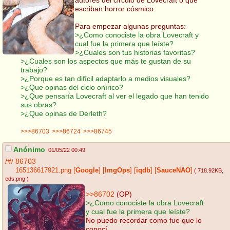
escriban horror cósmico.
Para empezar algunas preguntas:
>¿Como conociste la obra Lovecraft y
cual fue la primera que leíste?
>¿Cuales son tus historias favoritas?
>¿Cuales son los aspectos que más te gustan de su
trabajo?
>¿Porque es tan difícil adaptarlo a medios visuales?
>¿Que opinas del ciclo onírico?
>¿Que pensaría Lovecraft al ver el legado que han tenido
sus obras?
>¿Que opinas de Derleth?
>>>86703
>>>86724
>>>86745
Anónimo
01/05/22 00:49
/#/
86703
165136617921.png
[
Google
]
[
ImgOps
]
[
iqdb
]
[
SauceNAO
]
( 718.92KB
,
eds.png
)
>>86702
(OP)
>¿Como conociste la obra Lovecraft
y cual fue la primera que leíste?
No puedo recordar como fue que lo
conocí