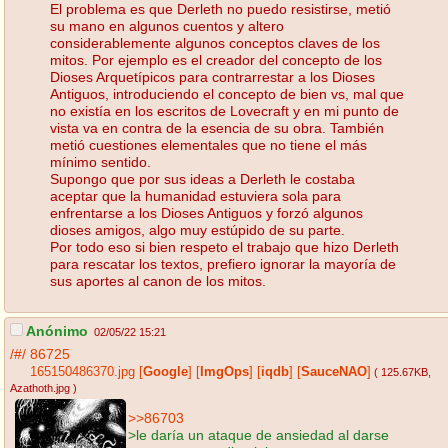
El problema es que Derleth no puedo resistirse, metió
su mano en algunos cuentos y altero
considerablemente algunos conceptos claves de los
mitos. Por ejemplo es el creador del concepto de los
Dioses Arquetípicos para contrarrestar a los Dioses
Antiguos, introduciendo el concepto de bien vs, mal que
no existía en los escritos de Lovecraft y en mi punto de
vista va en contra de la esencia de su obra. También
metió cuestiones elementales que no tiene el más
mínimo sentido.
Supongo que por sus ideas a Derleth le costaba
aceptar que la humanidad estuviera sola para
enfrentarse a los Dioses Antiguos y forzó algunos
dioses amigos, algo muy estúpido de su parte.
Por todo eso si bien respeto el trabajo que hizo Derleth
para rescatar los textos, prefiero ignorar la mayoría de
sus aportes al canon de los mitos.
Anónimo
02/05/22 15:21
/#/
86725
165150486370.jpg
[
Google
]
[
ImgOps
]
[
iqdb
]
[
SauceNAO
]
( 125.67KB
,
Azathoth.jpg
)
>>86703
>le daría un ataque de ansiedad al darse