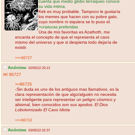
cuenta que medio globo terraqueo conoce
su vida intima.
Kek es muy probable. Tampoco le gustaría
los memes que hacen con su pobre gato,
cuyo nombre ni siquiera se lo puso el.
>criaturas preferidas
Una de mis favoritas es Azathoth, me
encanta el concepto de que el representa el caos
mismo del universo y que si despierta todo dejaría de
existir.
>>>86727
Anónimo
02/05/22 20:13
/#/
86727
>>86725
-Sin duda es uno de los antiguos mas llamativos, es la
clara representación de que algo/alguién no necesita
ser inteligente para representar un peligro cósmico y
abismal, bien conocidos son sus apodos:
El Dios
Lobotomizado
El Caos Idiota
>>>86733
Anónimo
03/05/22 02:37