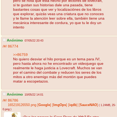
pero se nota que esta hecho por lectores de lovecraft,
si te gustan sus historias dale una pasada, tiene
bastantes cosas que ver y localizaciónes de los libros
que explorar, quizás veas una criatura que no conoces
y te llame la atención leer sobre ella, también tiene una
mecánica interesante de cordura, yo que tu le doy un
intento
Anónimo
07/05/22 20:43
/#/
86774
>>86759
No quiero desviar el hilo porque es un tema para /V/,
pero hasta ahora no he encontrado un videojuego que
realmente le haga justicia a Lovecraft. Muchos se van
por el camino del combate y reducen los seres de los
mitos a otro enemigo más del montón que puedes
matar a escopetazos.
Anónimo
10/05/22 14:01
/#/
86786
165219126550.png
[
Google
]
[
ImgOps
]
[
iqdb
]
[
SauceNAO
]
( 1.24MB
, 25-
0.png
)
¿Que les parece la Gran Raza de Yith? Es otro