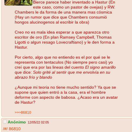
Bierce parece haber inventado a Hastur (En
este caso, como un pastor de ovejas) y RW.
Chambers le da forma de una manera mas cósmica
(Hay un rumor que dice que Chambers consumió
hongos alucinogenos al escribir la obra)
Creo no es mala idea esperar a que aparezca otro
escritor de oro (En plan Ramsey Campbell, Thomas
Ligotti o algun resago Lovecraftiano) y le den forma a
Hastur.
Por cierto, algo que no entiendo es el por qué se le
representa con tentaculos (No siempre pero casi) yo
creí que era por las lineas del cuento
El signo amarillo
que dice:
Solo grité al sentir que me envolvía en su
abrazo frío y blando
¿Aunque mi teoria no tiene mucho sentido? Ya que se
supone que quien entró a la casa, era el hombre
deforme con aspecto de babosa. ¿Acaso era un avatar
de Hastur?
>>>86810
Anónimo
12/05/22 02:05
/#/
86810