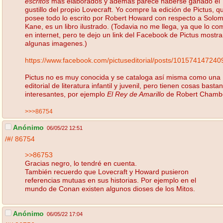
escritos
mas elaborados y ademas parece haberse ganado el
gustillo del propio Lovecraft. Yo compre la edición de Pictus, q
posee todo lo escrito por Robert Howard con respecto a Solo
Kane, es un libro ilustrado. (Todavia no me llega, ya que lo co
en internet, pero te dejo un link del Facebook de Pictus mostr
algunas imagenes.)
https://www.facebook.com/pictuseditorial/posts/101574147240
Pictus no es muy conocida y se cataloga así misma como una
editorial de literatura infantil y juvenil, pero tienen cosas basta
interesantes, por ejemplo
El Rey de Amarillo
de Robert Chamb
>>>86754
Anónimo
06/05/22 12:51
/#/
86754
>>86753
Gracias negro, lo tendré en cuenta.
También recuerdo que Lovecraft y Howard pusieron
referencias mutuas en sus historias. Por ejemplo en el
mundo de Conan existen algunos dioses de los Mitos.
Anónimo
06/05/22 17:04