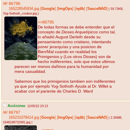
/#/
86796
165228545934.jpg
[
Google
]
[
ImgOps
]
[
iqdb
]
[
SauceNAO
]
( 59.73KB
,
Yog-Sothoth_couleur.jpg
)
>>86795
De todas formas se debe entender que el
concepto de
Dioses Arquetípicos
como tal,
lo añadió August Derleth desde su
pensamiento como cristiano, intentando
poner jerarquías y una posicion de
Bien/Mal cuando en realidad los
Primigenios y (Los otros Dioses) son de
hecho indiferentes, solo que estos ultimos
parecen ser menos dañinos para la humanidad por
mera casualidad.
Sabemos que los primigenios tambien son indiferentes
ya que por ejemplo Yog-Sothoth
Ayuda
al Dr. Willet a
acabar con el pariente de Charles D. Ward
Anónimo
11/05/22 23:13
/#/
86797
165231078414.jpg
[
Google
]
[
ImgOps
]
[
iqdb
]
[
SauceNAO
]
( 2.30MB
,
1648198732981.jpg
)