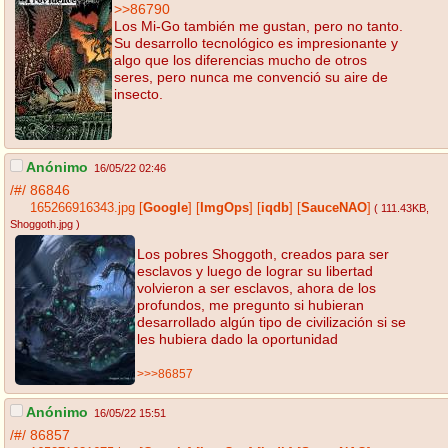
>>86790
Los Mi-Go también me gustan, pero no tanto.
Su desarrollo tecnológico es impresionante y
algo que los diferencias mucho de otros
seres, pero nunca me convenció su aire de
insecto.
Anónimo
16/05/22 02:46
/#/
86846
165266916343.jpg
[
Google
]
[
ImgOps
]
[
iqdb
]
[
SauceNAO
]
( 111.43KB
,
Shoggoth.jpg
)
Los pobres Shoggoth, creados para ser
esclavos y luego de lograr su libertad
volvieron a ser esclavos, ahora de los
profundos, me pregunto si hubieran
desarrollado algún tipo de civilización si se
les hubiera dado la oportunidad
>>>86857
Anónimo
16/05/22 15:51
/#/
86857