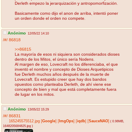
Derleth empezo la jerarquización y antropomorfización.
Basicamente como dijo el anon de arriba, intentó poner
un orden donde el orden no compete.
Anónimo
12/05/22 14:10
/#/
86818
>>86815
La mayoría de esos ni siquiera son considerados dioses
dentro de los Mitos, el único sería Nodens.
Al margen de eso, Lovecraft no los diferenciaba, el que
inventó el nombre y concepto de Dioses Arquetipicos
fue Derleth muchos años después de la muerte de
Lovecraft. Es estupido creer que hay dos bandos
opuestos como planteaba Derleth, de ahí viene ese
concepto de bien y mal que está completamente fuera
de lugar en los mitos.
Anónimo
13/05/22 15:29
/#/
86831
165245575512.jpg
[
Google
]
[
ImgOps
]
[
iqdb
]
[
SauceNAO
]
( 0.98MB
,
1648205684825.jpg
)