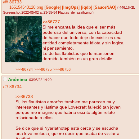
/#/
86733
165154543120.png
[
Google
]
[
ImgOps
]
[
iqdb
]
[
SauceNAO
]
( 446.16KB
,
Screenshot 2022-05-02 at 23-35-54 Flautas_de_azath.png
)
>>86727
Si me encanta la idea que el ser más
poderoso del universo, con la capacidad
de hacer que todo deje de existir es una
entidad completamente idiota y sin logica
ni pensamiento.
Lo de los flautistas que lo mantienen
dormido también es un gran detalle.
>>>86734
>>>86735
>>>86756
Anónimo
03/05/22 14:20
/#/
86734
>>86733
Si, los flautistas amorfos tambien me parecen muy
interesantes y lástima que Lovecraft falleció tan joven
porque me imagino que habria escrito algún relato
relacionado a ellos.
Se dice que si Nyarlathotep está cerca y se escucha
una leve melodia, quiere decir que acaba de visitar a
Azathot.