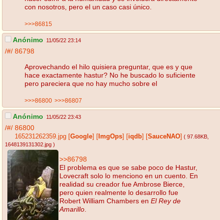
con nosotros, pero el un caso casi único.
>>>86815
Anónimo
11/05/22 23:14
/#/
86798
Aprovechando el hilo quisiera preguntar, que es y que
hace exactamente hastur? No he buscado lo suficiente
pero pareciera que no hay mucho sobre el
>>>86800
>>>86807
Anónimo
11/05/22 23:43
/#/
86800
165231262359.jpg
[
Google
]
[
ImgOps
]
[
iqdb
]
[
SauceNAO
]
( 97.68KB
,
1648139131302.jpg
)
>>86798
El problema es que se sabe poco de Hastur,
Lovecraft solo lo menciono en un cuento. En
realidad su creador fue Ambrose Bierce,
pero quien realmente lo desarrollo fue
Robert William Chambers en
El Rey de
Amarillo
.