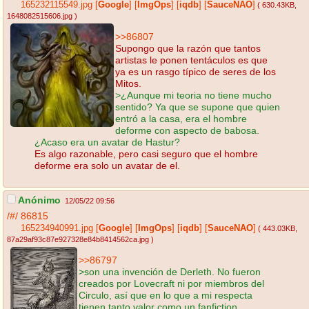
165232115549.jpg
[
Google
]
[
ImgOps
]
[
iqdb
]
[
SauceNAO
]
( 630.43KB
,
1648082515606.jpg
)
>>86807
Supongo que la razón que tantos
artistas le ponen tentáculos es que
ya es un rasgo típico de seres de los
Mitos.
>¿Aunque mi teoria no tiene mucho
sentido? Ya que se supone que quien
entró a la casa, era el hombre
deforme con aspecto de babosa.
¿Acaso era un avatar de Hastur?
Es algo razonable, pero casi seguro que el hombre
deforme era solo un avatar de el.
Anónimo
12/05/22 09:56
/#/
86815
165234940991.jpg
[
Google
]
[
ImgOps
]
[
iqdb
]
[
SauceNAO
]
( 443.03KB
,
87a29af93c87e927328e84b8414562ca.jpg
)
>>86797
>son una invención de Derleth. No fueron
creados por Lovecraft ni por miembros del
Circulo, así que en lo que a mi respecta
tienen tanto valor como un fanfiction.