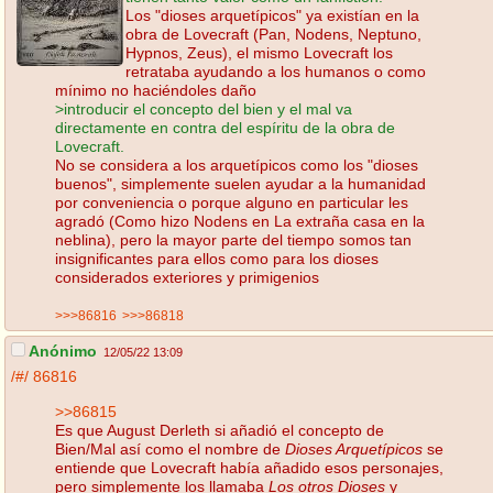
Los "dioses arquetípicos" ya existían en la
obra de Lovecraft (Pan, Nodens, Neptuno,
Hypnos, Zeus), el mismo Lovecraft los
retrataba ayudando a los humanos o como
mínimo no haciéndoles daño
>introducir el concepto del bien y el mal va
directamente en contra del espíritu de la obra de
Lovecraft.
No se considera a los arquetípicos como los "dioses
buenos", simplemente suelen ayudar a la humanidad
por conveniencia o porque alguno en particular les
agradó (Como hizo Nodens en La extraña casa en la
neblina), pero la mayor parte del tiempo somos tan
insignificantes para ellos como para los dioses
considerados exteriores y primigenios
>>>86816
>>>86818
Anónimo
12/05/22 13:09
/#/
86816
>>86815
Es que August Derleth si añadió el concepto de
Bien/Mal así como el nombre de
Dioses Arquetípicos
se
entiende que Lovecraft había añadido esos personajes,
pero simplemente los llamaba
Los otros Dioses
y