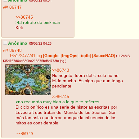
Anónimo
05/05/22 00:54
/#/
86747
>>86745
>El retrato de pinkman
Kek
Anónimo
05/05/22 04:26
/#/
86748
165172477741.jpg
[
Google
]
[
ImgOps
]
[
iqdb
]
[
SauceNAO
]
( 1.24MB
,
f35d167d0ae539be213675fef8d773fc.jpg
)
>>86743
No negrito, fuera del circulo no he
leído mucho. Es algo que aun tengo
pendiente.
>>86745
>no recuerdo muy bien a lo que te refieres
El ciclo onírico es una serie de historias escritas por
Lovecraft que tratan del Mundo de los Sueños. Son
más fantasía que terror, aunque la influencia de los
mitos es considerable.
>>>86749