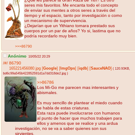
seres mis favoritos. Me encanta todo el concepto
de enviar sus mentes a otros seres a través del
tiempo y el espacio, tanto por investigación o como
un mecanismo de supervivencia.
¿Dejarían que un Yithiano tomara prestado sus
cuerpos por un par de años? Yo si, lastima que no
podría recordarlo muy bien.
>>>86790
Anónimo
10/05/22 20:29
/#/
86790
165221456080.jpg
[
Google
]
[
ImgOps
]
[
iqdb
]
[
SauceNAO
]
( 120.93KB
,
bd6c99a545b422852591d1a7dd318de2.jpg
)
>>86786
Los Mi-Go me parecen mas interesantes y
abismales.
Es muy sencillo de plantear el miedo cuando
se habla de estas criaturas.
Esta raza puede involucrarse con humanos
al punto de hacer que muchos trabajen para
ellos y amenos que se realice y una ardua
investigación, no se va a saber quienes son sus
sirvientes.