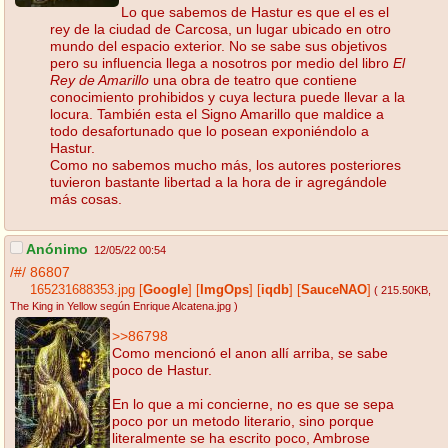
Lo que sabemos de Hastur es que el es el
rey de la ciudad de Carcosa, un lugar ubicado en otro
mundo del espacio exterior. No se sabe sus objetivos
pero su influencia llega a nosotros por medio del libro
El
Rey de Amarillo
una obra de teatro que contiene
conocimiento prohibidos y cuya lectura puede llevar a la
locura. También esta el Signo Amarillo que maldice a
todo desafortunado que lo posean exponiéndolo a
Hastur.
Como no sabemos mucho más, los autores posteriores
tuvieron bastante libertad a la hora de ir agregándole
más cosas.
Anónimo
12/05/22 00:54
/#/
86807
165231688353.jpg
[
Google
]
[
ImgOps
]
[
iqdb
]
[
SauceNAO
]
( 215.50KB
,
The King in Yellow según Enrique Alcatena.jpg
)
>>86798
Como mencionó el anon allí arriba, se sabe
poco de Hastur.
En lo que a mi concierne, no es que se sepa
poco por un metodo literario, sino porque
literalmente se ha escrito poco, Ambrose