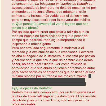
se encuentran.
La búsqueda en sueños de Kadath
es
aveces pesada de leer, pero no deja de encantarme por
el mundo que recorre. Siento que adaptar el ciclo
onírico seria incluso más viable que el de los mitos,
pero es muy desconocido por la mayoría del publico.
>¿Que pensaría Lovecraft al ver el legado que han
tenido sus obras?
Por un lado quiero creer que estaría feliz de que su
todo su trabajo no fuera olvidado y que a pesar del
tiempo que ha trascurrido sigue sorprendiendo e
inspirando a mucha gente.
Pero por otro lado seguramente le molestaría el
mercado y la explotación de sus creaciones. Lovecraft
odiaba el negocio de la literatura, el escribía por pasión
y porque sentía que era lo que un hombre culto debía
hacer, no para hacer dinero. Ver como muchos se
aprovechan que sus obras no tienen derechos de autor
para sacar horribles adaptaciones que no tienen el más
mínimo respeto por su trabajo me molesta mucho.
Si
me refiero por ejemplo a esas horribles películas
infantiles y los muchos juegos de mierda que hay
>¿Que opinas de Derleth?
Derleth me resulta complicado, por un lado gracias a el
la obra de Lovecraft llego a nuestros días. El las rescato
del olvido y las publico en libros, solo eso ya es una
labor invaluable.