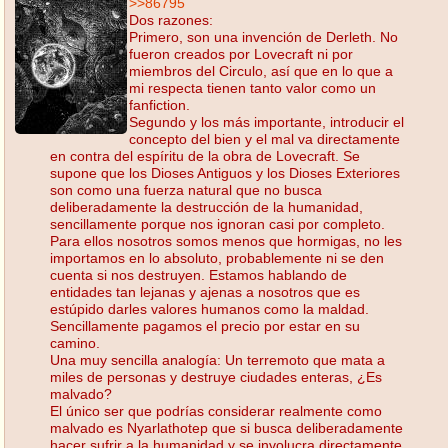
>>86795
Dos razones:
Primero, son una invención de Derleth. No
fueron creados por Lovecraft ni por
miembros del Circulo, así que en lo que a
mi respecta tienen tanto valor como un
fanfiction.
Segundo y los más importante, introducir el
concepto del bien y el mal va directamente
en contra del espíritu de la obra de Lovecraft. Se
supone que los Dioses Antiguos y los Dioses Exteriores
son como una fuerza natural que no busca
deliberadamente la destrucción de la humanidad,
sencillamente porque nos ignoran casi por completo.
Para ellos nosotros somos menos que hormigas, no les
importamos en lo absoluto, probablemente ni se den
cuenta si nos destruyen. Estamos hablando de
entidades tan lejanas y ajenas a nosotros que es
estúpido darles valores humanos como la maldad.
Sencillamente pagamos el precio por estar en su
camino.
Una muy sencilla analogía: Un terremoto que mata a
miles de personas y destruye ciudades enteras, ¿Es
malvado?
El único ser que podrías considerar realmente como
malvado es Nyarlathotep que si busca deliberadamente
hacer sufrir a la humanidad y se involucra directamente