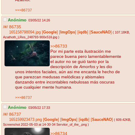
>>>86737
Anónimo
03/05/22 14:26
/#/
86735
165158798094.jpg
[
Google
]
[
ImgOps
]
[
iqdb
]
[
SauceNAO
]
( 107.18KB
,
Azathoth_LRes_248793-900x516.jpg
)
>>86733
Por mi parte esta ilustración me
parece buena pero lamentablemente
el autor no se guió tanto por la
descripción de
Amorfos
y les dio
unos intentos faciales, aún asi me encanta le hecho de
que parezcan medusas melódicas y abismales
danzando entre incontables nebulosas más oscuras
que cualquier mente humana.
>>>86737
Anónimo
03/05/22 17:33
/#/
86737
165159923473.png
[
Google
]
[
ImgOps
]
[
iqdb
]
[
SauceNAO
]
( 609.42KB
,
Screenshot 2022-05-03 at 14-30-34 Servitor_of_the_.png
)
>>86734