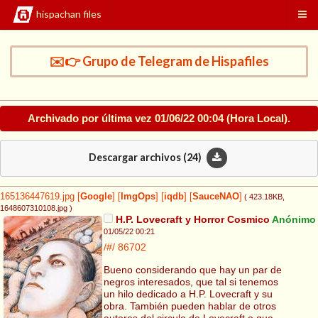
hispachan files
✉️👉 Grupo de Telegram de Hispafiles
Archivado por última vez
01/06/22 00:04
(Hora Local).
Descargar archivos (
24
)
165136447619.jpg
[
Google
]
[
ImgOps
]
[
iqdb
]
[
SauceNAO
]
( 423.18KB
,
1648607310108.jpg
)
H.P. Lovecraft y Horror Cosmico
Anónimo
01/05/22 00:21
/#/
86702
Bueno considerando que hay un par de
negros interesados, que tal si tenemos
un hilo dedicado a H.P. Lovecraft y su
obra. También pueden hablar de otros
autores del circulo de Lovecraft o que