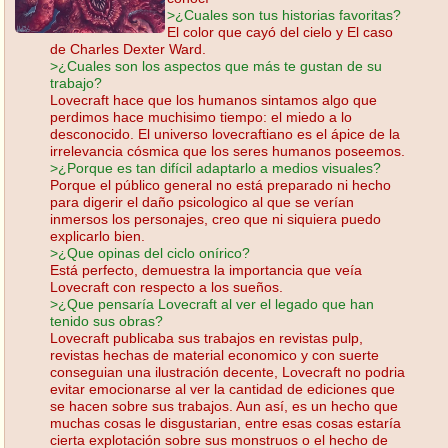
>¿Cuales son tus historias favoritas?
El color que cayó del cielo y El caso
de Charles Dexter Ward.
>¿Cuales son los aspectos que más te gustan de su
trabajo?
Lovecraft hace que los humanos sintamos algo que
perdimos hace muchisimo tiempo: el miedo a lo
desconocido. El universo lovecraftiano es el ápice de la
irrelevancia cósmica que los seres humanos poseemos.
>¿Porque es tan difícil adaptarlo a medios visuales?
Porque el público general no está preparado ni hecho
para digerir el daño psicologico al que se verían
inmersos los personajes, creo que ni siquiera puedo
explicarlo bien.
>¿Que opinas del ciclo onírico?
Está perfecto, demuestra la importancia que veía
Lovecraft con respecto a los sueños.
>¿Que pensaría Lovecraft al ver el legado que han
tenido sus obras?
Lovecraft publicaba sus trabajos en revistas pulp,
revistas hechas de material economico y con suerte
conseguian una ilustración decente, Lovecraft no podria
evitar emocionarse al ver la cantidad de ediciones que
se hacen sobre sus trabajos. Aun así, es un hecho que
muchas cosas le disgustarian, entre esas cosas estaría
cierta explotación sobre sus monstruos o el hecho de