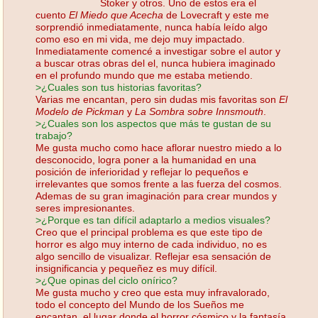
Stoker y otros. Uno de estos era el
cuento
El Miedo que Acecha
de Lovecraft y este me
sorprendió inmediatamente, nunca había leído algo
como eso en mi vida, me dejo muy impactado.
Inmediatamente comencé a investigar sobre el autor y
a buscar otras obras del el, nunca hubiera imaginado
en el profundo mundo que me estaba metiendo.
>¿Cuales son tus historias favoritas?
Varias me encantan, pero sin dudas mis favoritas son
El
Modelo de Pickman
y
La Sombra sobre Innsmouth
.
>¿Cuales son los aspectos que más te gustan de su
trabajo?
Me gusta mucho como hace aflorar nuestro miedo a lo
desconocido, logra poner a la humanidad en una
posición de inferioridad y reflejar lo pequeños e
irrelevantes que somos frente a las fuerza del cosmos.
Ademas de su gran imaginación para crear mundos y
seres impresionantes.
>¿Porque es tan difícil adaptarlo a medios visuales?
Creo que el principal problema es que este tipo de
horror es algo muy interno de cada individuo, no es
algo sencillo de visualizar. Reflejar esa sensación de
insignificancia y pequeñez es muy difícil.
>¿Que opinas del ciclo onírico?
Me gusta mucho y creo que esta muy infravalorado,
todo el concepto del Mundo de los Sueños me
encantan, el lugar donde el horror cósmico y la fantasía