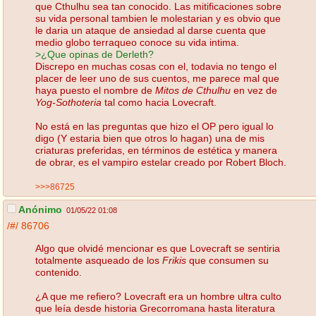
que Cthulhu sea tan conocido. Las mitificaciones sobre
su vida personal tambien le molestarian y es obvio que
le daria un ataque de ansiedad al darse cuenta que
medio globo terraqueo conoce su vida intima.
>¿Que opinas de Derleth?
Discrepo en muchas cosas con el, todavia no tengo el
placer de leer uno de sus cuentos, me parece mal que
haya puesto el nombre de
Mitos de Cthulhu
en vez de
Yog-Sothoteria
tal como hacia Lovecraft.
No está en las preguntas que hizo el OP pero igual lo
digo (Y estaria bien que otros lo hagan) una de mis
criaturas preferidas, en términos de estética y manera
de obrar, es el vampiro estelar creado por Robert Bloch.
>>>86725
Anónimo
01/05/22 01:08
/#/
86706
Algo que olvidé mencionar es que Lovecraft se sentiria
totalmente asqueado de los
Frikis
que consumen su
contenido.
¿A que me refiero? Lovecraft era un hombre ultra culto
que leía desde historia Grecorromana hasta literatura