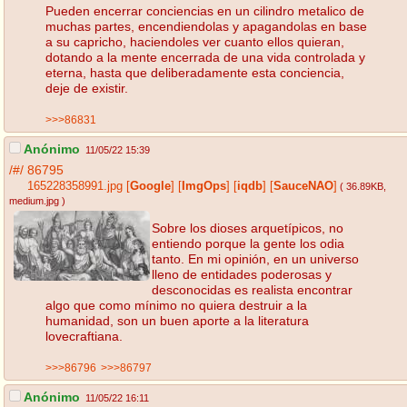
Pueden encerrar conciencias en un cilindro metalico de
muchas partes, encendiendolas y apagandolas en base
a su capricho, haciendoles ver cuanto ellos quieran,
dotando a la mente encerrada de una vida controlada y
eterna, hasta que deliberadamente esta conciencia,
deje de existir.
>>>86831
Anónimo
11/05/22 15:39
/#/
86795
165228358991.jpg
[
Google
]
[
ImgOps
]
[
iqdb
]
[
SauceNAO
]
( 36.89KB
,
medium.jpg
)
Sobre los dioses arquetípicos, no
entiendo porque la gente los odia
tanto. En mi opinión, en un universo
lleno de entidades poderosas y
desconocidas es realista encontrar
algo que como mínimo no quiera destruir a la
humanidad, son un buen aporte a la literatura
lovecraftiana.
>>>86796
>>>86797
Anónimo
11/05/22 16:11