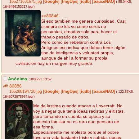
165271631675.jpg
[
Google
]
[
ImgOps
]
[
iqdb
]
[
SauceNAO
]
( 88.04KB
,
1648456153217.jpg
)
>>86846
Si eso también me genera curiosidad. Casi
siempre se los ve como seres no
pensantes, creados solo para hacer el
trabajo pesado de otros.
Pero como se rebelaron contra Los
Antiguos eso indica que deben tener algún
tipo de inteligencia y voluntad propia,
aunque de ahí a formar su propia
civilización hay un margen muy grande.
Anónimo
18/05/22 13:52
/#/
86886
165288194728.jpg
[
Google
]
[
ImgOps
]
[
iqdb
]
[
SauceNAO
]
( 122.87KB
,
1648072978974.jpg
)
Me da lastima cuando atacan a Lovecraft. No
voy a negar que tenia ideas racistas y elitistas,
pero tomando en cuenta su época y su
contexto familiar no es raro que pensara de
esa forma.
Especialmente me molesta porque el pobre
tuvo una vida bastante triste y sufrida, pocas