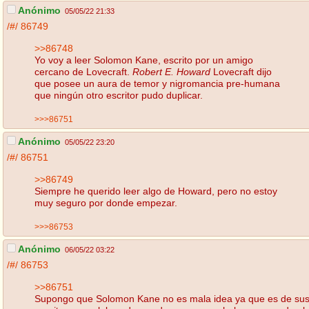
Anónimo
05/05/22 21:33
/#/
86749
>>86748
Yo voy a leer Solomon Kane, escrito por un amigo
cercano de Lovecraft.
Robert E. Howard
Lovecraft dijo
que posee un aura de temor y nigromancia pre-humana
que ningún otro escritor pudo duplicar.
>>>86751
Anónimo
05/05/22 23:20
/#/
86751
>>86749
Siempre he querido leer algo de Howard, pero no estoy
muy seguro por donde empezar.
>>>86753
Anónimo
06/05/22 03:22
/#/
86753
>>86751
Supongo que Solomon Kane no es mala idea ya que es de su