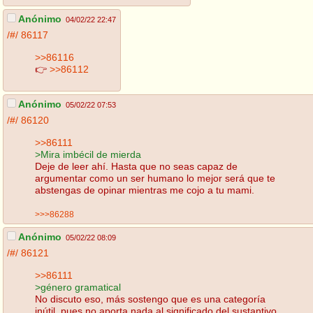
Anónimo
04/02/22 22:47
/#/
86117
>>86116
👉
>>86112
Anónimo
05/02/22 07:53
/#/
86120
>>86111
>Mira imbécil de mierda
Deje de leer ahí. Hasta que no seas capaz de
argumentar como un ser humano lo mejor será que te
abstengas de opinar mientras me cojo a tu mami.
>>>86288
Anónimo
05/02/22 08:09
/#/
86121
>>86111
>género gramatical
No discuto eso, más sostengo que es una categoría
inútil, pues no aporta nada al significado del sustantivo