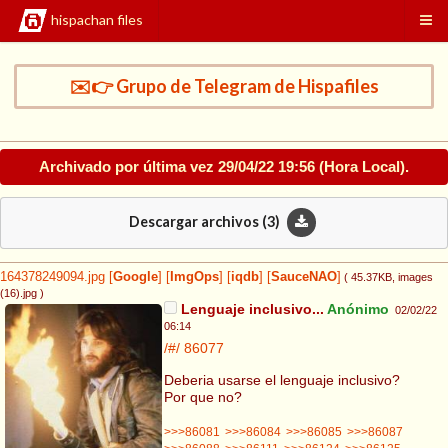
hispachan files
✉️👉 Grupo de Telegram de Hispafiles
Archivado por última vez
29/04/22 19:56
(Hora Local).
Descargar archivos (
3
)
164378249094.jpg
[
Google
]
[
ImgOps
]
[
iqdb
]
[
SauceNAO
]
( 45.37KB
, images
(16).jpg
)
Lenguaje inclusivo...
Anónimo
02/02/22
06:14
/#/
86077
Deberia usarse el lenguaje inclusivo?
Por que no?
>>>86081
>>>86084
>>>86085
>>>86087