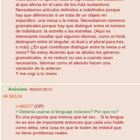
al que afecta en el caso de los más sustantivos.
Necesitamos artículos definidos e indefinidos porque
hay que diferenciar si se trata de un objeto en
especifico:
una
mesa o
la
mesa. Necesitamos números
gramaticales porque hay que distinguir entre el número
de individuos: la estrella o las estrellas. (Aquí es
interesante resaltar qué algunos idiomas, como el hindi,
distinguen entre el singular, el dual y el plural para tres
o más) ¿En qué contribuye distinguir entre la mesa o el
meso? No estoy diciendo que se abolan los géneros
gramaticales, si no reducir su uso a cuando sean
necesarios. Idiomas como el alemán hacen una
variación de lo anterior.
Y me cogí a tu mami.
Anónimo
06/02/22 00:13
/#/
86124
>>86077
(OP)
> Deberia usarse el lenguaje inclusivo? Por que no?
Es una pregunta que insinua que tal vez... Si la lengua
no es eso de importante entonces que cada uno hable
como deba, otra cosa es que te traten de imbécil que
no tiene problemas reales.