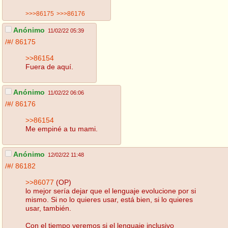
>>>86175
>>>86176
Anónimo
11/02/22 05:39
/#/
86175
>>86154
Fuera de aquí.
Anónimo
11/02/22 06:06
/#/
86176
>>86154
Me empiné a tu mami.
Anónimo
12/02/22 11:48
/#/
86182
>>86077
(OP)
lo mejor sería dejar que el lenguaje evolucione por si
mismo. Si no lo quieres usar, está bien, si lo quieres
usar, también.
Con el tiempo veremos si el lenguaje inclusivo