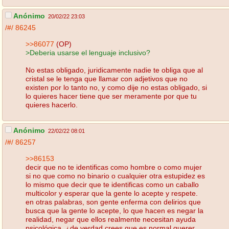
Anónimo
20/02/22 23:03
/#/
86245
>>86077
(OP)
>Deberia usarse el lenguaje inclusivo?
No estas obligado, juridicamente nadie te obliga que al
cristal se le tenga que llamar con adjetivos que no
existen por lo tanto no, y como dije no estas obligado, si
lo quieres hacer tiene que ser meramente por que tu
quieres hacerlo.
Anónimo
22/02/22 08:01
/#/
86257
>>86153
decir que no te identificas como hombre o como mujer
si no que como no binario o cualquier otra estupidez es
lo mismo que decir que te identificas como un caballo
multicolor y esperar que la gente lo acepte y respete.
en otras palabras, son gente enferma con delirios que
busca que la gente lo acepte, lo que hacen es negar la
realidad, negar que ellos realmente necesitan ayuda
psicológica, ¿de verdad crees que es normal querer