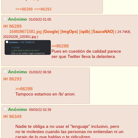
>>>86289
>>>86293
Anónimo
01/03/22 01:05
/#/
86289
164609671581.jpg
[
Google
]
[
ImgOps
]
[
iqdb
]
[
SauceNAO
]
( 24.74KB
,
20220228_220351.jpg
)
>>86288
Pues en cuestión de calidad parece
ser que Twitter lleva la delantera.
Anónimo
01/03/22 06:58
/#/
86293
>>86288
Tampoco estamos en /b/ anon.
Anónimo
09/03/22 02:39
/#/
86349
Nadie te obliga a no usar el "lenguaje" inclusivo, pero
no te molestes cuando las personas no entiendan ni un
carajo de lo que hablas o te ridiculizen