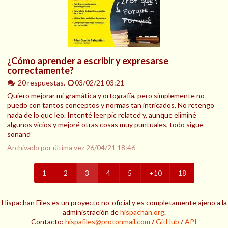
¿Cómo aprender a escribir y expresarse
correctamente?
20 respuestas.
03/02/21 03:21
Quiero mejorar mi gramática y ortografía, pero simplemente no
puedo con tantos conceptos y normas tan intricados. No retengo
nada de lo que leo. Intenté leer pic related y, aunque eliminé
algunos vicios y mejoré otras cosas muy puntuales, todo sigue
sonand
Archivado por última vez
26/04/21 18:46
1
2
3
4
5
+10
18
Hispachan Files es un proyecto no-oficial y es completamente ajeno a la
administración de
hispachan.org
.
Contacto:
hispafiles@protonmail.com
/
GitHub
/
API