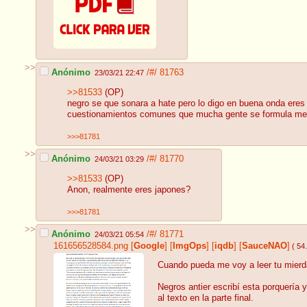
>>
Anónimo
/#/
81763
23/03/21 22:47
>>81533
(OP)
negro se que sonara a hate pero lo digo en buena onda ere
cuestionamientos comunes que mucha gente se formula me e
>>>81781
>>
Anónimo
/#/
81770
24/03/21 03:29
>>81533
(OP)
Anon, realmente eres japones?
>>>81781
>>
Anónimo
/#/
81771
24/03/21 05:54
161656528584.png
[
Google
]
[
ImgOps
]
[
iqdb
]
[
SauceNAO
]
( 54
Cuando pueda me voy a leer tu mierda
Negros antier escribí esta porquería 
al texto en la parte final.