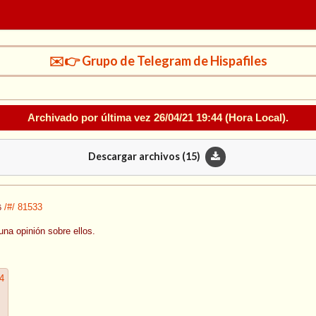
✉️👉 Grupo de Telegram de Hispafiles
Archivado por última vez
26/04/21 19:44
(Hora Local).
Descargar archivos (
15
)
/#/
81533
6
una opinión sobre ellos.
4