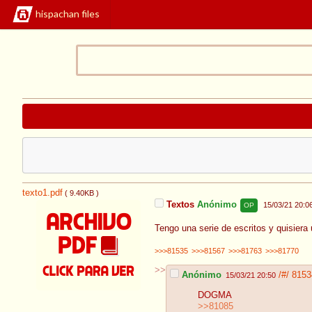
hispachan files
texto1.pdf
( 9.40KB )
Textos
Anónimo
15/03/21 20:0
OP
Tengo una serie de escritos y quisiera 
>>>81535
>>>81567
>>>81763
>>>81770
>>
Anónimo
/#/
8153
15/03/21 20:50
DOGMA
>>81085