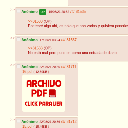
>>
Anónimo
/#/
81535
15/03/21 20:52
OP
>>81533
(OP)
Postearé algo ahí, es solo que son varios y quisiera ponerlo
>>
Anónimo
/#/
81567
17/03/21 03:24
>>81533
(OP)
No está mal pero pues es como una entrada de diario
>>
Anónimo
/#/
81711
22/03/21 20:36
16.pdf
( 12.59KB )
>>
Anónimo
/#/
81712
22/03/21 20:36
15.pdf
( 15.45KB )