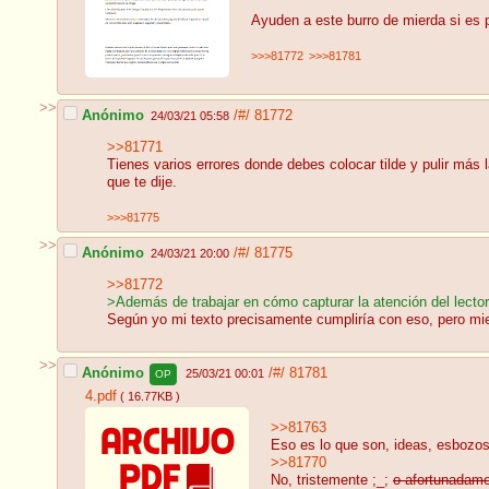
Ayuden a este burro de mierda si es p
>>>81772
>>>81781
>>
Anónimo
/#/
81772
24/03/21 05:58
>>81771
Tienes varios errores donde debes colocar tilde y pulir más 
que te dije.
>>>81775
>>
Anónimo
/#/
81775
24/03/21 20:00
>>81772
>Además de trabajar en cómo capturar la atención del lector 
Según yo mi texto precisamente cumpliría con eso, pero mi
>>
Anónimo
/#/
81781
25/03/21 00:01
OP
4.pdf
( 16.77KB )
>>81763
Eso es lo que son, ideas, esbozos
>>81770
No, tristemente ;_;
o afortunadame