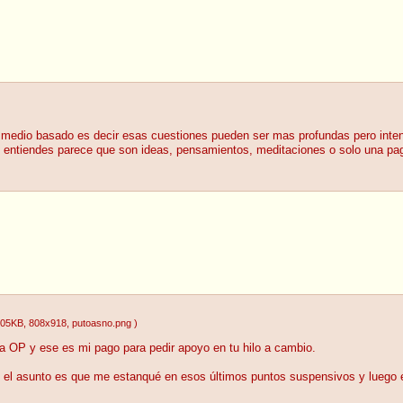
s medio basado es decir esas cuestiones pueden ser mas profundas pero int
ntiendes parece que son ideas, pensamientos, meditaciones o solo una pagi
.05KB
, 808x918
, putoasno.png
)
 OP y ese es mi pago para pedir apoyo en tu hilo a cambio.
y el asunto es que me estanqué en esos últimos puntos suspensivos y luego es