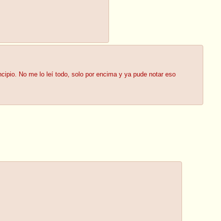
incipio. No me lo leí todo, solo por encima y ya pude notar eso