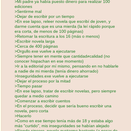
>Mi padre ya había puesto dinero para realizar 100
ediciones
>Sentirme mal
>Dejar de escribir por un tiempo
>En ese lapso, releer novela que escribí de joven, y
darme cuenta que es una mierda (la leí rápido porque
era corta, de menos de 100 páginas)
>Retomar la escritura a los 16 (más o menos)
>Escribir novela larga
>Cerca de 400 páginas
>Orgullo.exe vuelve a ejecutarse
>Siempre tener en mente que cantidad≠calidad (no
conocer hispachan en ese momento)
>Ir a la editorial por mí mismo, pensando en no hablarle
a nadie de mi mierda (tenía dinero ahorrado)
>Inseguridades.exe vuelve a ejecutarse
>Dejar el proceso por la mitad
>Tiempo pasar
>En ese lapso, tratar de escribir novelas, pero siempre
quedar a medio camino
>Comenzar a escribir cuentos
>En el proceso, decidir que sería bueno escribir una
novela, pero corta
>Hacerlo
>Como en ese tiempo tenía más de 18 y estaba algo
más "curtido", mis inseguridades se habían alejado
>Siendo sincero, novela gustarme bastante (a pesar de