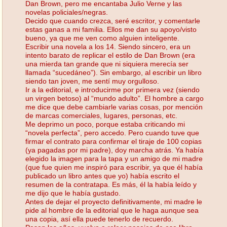
Dan Brown, pero me encantaba Julio Verne y las
novelas policiales/negras.
Decido que cuando crezca, seré escritor, y comentarle
estas ganas a mi familia. Ellos me dan su apoyo/visto
bueno, ya que me ven como alguien inteligente.
Escribir una novela a los 14. Siendo sincero, era un
intento barato de replicar el estilo de Dan Brown (era
una mierda tan grande que ni siquiera merecía ser
llamada “sucedáneo”). Sin embargo, al escribir un libro
siendo tan joven, me sentí muy orgulloso.
Ir a la editorial, e introducirme por primera vez (siendo
un virgen betoso) al “mundo adulto”. El hombre a cargo
me dice que debe cambiarle varias cosas, por mención
de marcas comerciales, lugares, personas, etc.
Me deprimo un poco, porque estaba criticando mi
“novela perfecta”, pero accedo. Pero cuando tuve que
firmar el contrato para confirmar el tiraje de 100 copias
(ya pagadas por mi padre), doy marcha atrás. Ya había
elegido la imagen para la tapa y un amigo de mi madre
(que fue quien me inspiró para escribir, ya que él había
publicado un libro antes que yo) había escrito el
resumen de la contratapa. Es más, él la había leído y
me dijo que le había gustado.
Antes de dejar el proyecto definitivamente, mi madre le
pide al hombre de la editorial que le haga aunque sea
una copia, así ella puede tenerlo de recuerdo.