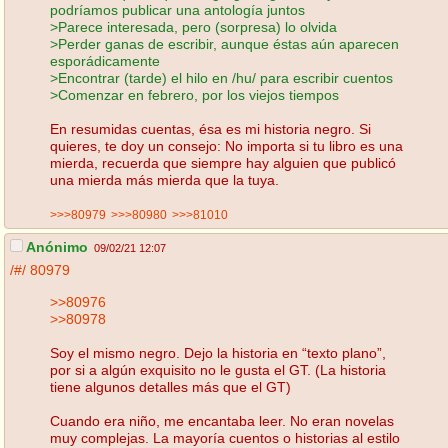
podríamos publicar una antología juntos
>Parece interesada, pero (sorpresa) lo olvida
>Perder ganas de escribir, aunque éstas aún aparecen
esporádicamente
>Encontrar (tarde) el hilo en /hu/ para escribir cuentos
>Comenzar en febrero, por los viejos tiempos
En resumidas cuentas, ésa es mi historia negro. Si
quieres, te doy un consejo: No importa si tu libro es una
mierda, recuerda que siempre hay alguien que publicó
una mierda más mierda que la tuya.
>>>80979
>>>80980
>>>81010
Anónimo
09/02/21 12:07
/#/
80979
>>80976
>>80978
Soy el mismo negro. Dejo la historia en “texto plano”,
por si a algún exquisito no le gusta el GT. (La historia
tiene algunos detalles más que el GT)
Cuando era niño, me encantaba leer. No eran novelas
muy complejas. La mayoría cuentos o historias al estilo