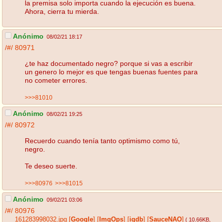
la premisa solo importa cuando la ejecución es buena.
Ahora, cierra tu mierda.
Anónimo
08/02/21 18:17
/#/
80971
¿te haz documentado negro? porque si vas a escribir
un genero lo mejor es que tengas buenas fuentes para
no cometer errores.
>>>81010
Anónimo
08/02/21 19:25
/#/
80972
Recuerdo cuando tenía tanto optimismo como tú,
negro.
Te deseo suerte.
>>>80976
>>>81015
Anónimo
09/02/21 03:06
/#/
80976
161283998032.jpg
[
Google
]
[
ImgOps
]
[
iqdb
]
[
SauceNAO
]
( 10.66KB
,