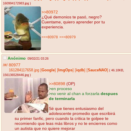
160994172983.jpg
)
>>80972
¿Qué demonios te pasó, negro?
Cuentame, quiero aprender por tu
experiencia.
>>>80978
>>>80979
Anónimo
09/02/21 03:26
/#/
80977
161284117658.jpg
[
Google
]
[
ImgOps
]
[
iqdb
]
[
SauceNAO
]
( 46.18KB
,
156136528446.jpg
)
>>80898
(OP)
>en proceso
>no venir al chan a forzarla
despues
de terminarla
Sé que tienes entusiasmo del
adolescente promedio que escribirá
su primer fanfic, pero cuando la critica te golpee te
recomiendo que leas más libros y no te encierres como
un autista que no quiere mejorar