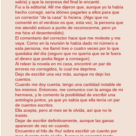
sabía) y que la sorpresa del final le encantó.
Fui a la editorial. Allí me dijeron que, aunque yo la había
hecho corregir, sería idóneo pagarles a ellos para que
un corrector “de la casa” lo hiciera. (Algo que no
comenté en el verdoso es que, esta vez, la persona que
me atendió estuvo a punto de reconocerme, pero yo
me hice el desentendido).
El comentario del corrector hace que me moleste y me
vaya. Como en la reunión le había dado mi número a
esta persona, me llamó tres o cuatro veces por lo que
quedaba del día (seguro que no quería que se le fuera
el dinero que podía llegar a conseguir).
Al releer la novela en mi casa, encontré un par de
errores no corregidos, lo cual me deprime.
Dejo de escribir una vez más, aunque no dejo los
cuentos.
Cuando me doy cuenta, tengo una cantidad notable de
los mismos. Entonces, me comunico con la amiga de mi
hermana, y le comento la posibilidad de escribir una
antología juntos, ya que yo sabía que ella tenía un par
de cuentos escritos.
Ella acepta, pero al mes se le olvida, así que no le
insisto.
Dejar de escribir definitivamente, aunque las ganas
aparecen de vez en cuando.
Encuentro el hilo de /hu/ sobre escribir un cuento por
mes durante todo el año. Aunque lo encontré tarde,