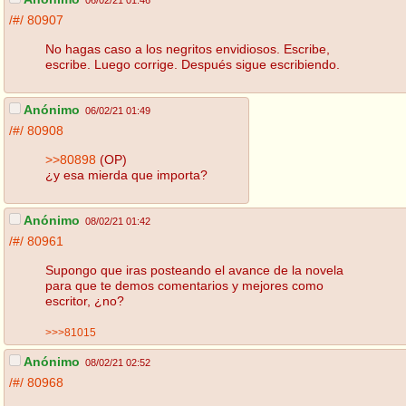
06/02/21 01:46
/#/
80907
No hagas caso a los negritos envidiosos. Escribe,
escribe. Luego corrige. Después sigue escribiendo.
Anónimo
06/02/21 01:49
/#/
80908
>>80898
(OP)
¿y esa mierda que importa?
Anónimo
08/02/21 01:42
/#/
80961
Supongo que iras posteando el avance de la novela
para que te demos comentarios y mejores como
escritor, ¿no?
>>>81015
Anónimo
08/02/21 02:52
/#/
80968