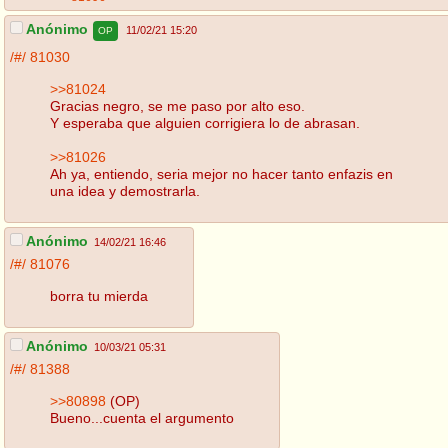
Anónimo
11/02/21 15:20
OP
/#/
81030
>>81024
Gracias negro, se me paso por alto eso.
Y esperaba que alguien corrigiera lo de abrasan.
>>81026
Ah ya, entiendo, seria mejor no hacer tanto enfazis en
una idea y demostrarla.
Anónimo
14/02/21 16:46
/#/
81076
borra tu mierda
Anónimo
10/03/21 05:31
/#/
81388
>>80898
(OP)
Bueno...cuenta el argumento