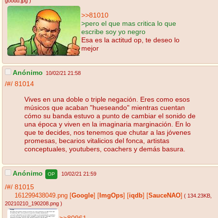
goodd.jpg
)
>>81010
>pero el que mas critica lo que
escribe soy yo negro
Esa es la actitud op, te deseo lo
mejor
Anónimo
10/02/21 21:58
/#/
81014
Vives en una doble o triple negación. Eres como esos
músicos que acaban "hueseando" mientras cuentan
cómo su banda estuvo a punto de cambiar el sonido de
una época y viven en la imaginaria marginación. En lo
que te decides, nos tenemos que chutar a las jóvenes
promesas, becarios vitalicios del fonca, artistas
conceptuales, youtubers, coachers y demás basura.
Anónimo
10/02/21 21:59
OP
/#/
81015
161299438049.png
[
Google
]
[
ImgOps
]
[
iqdb
]
[
SauceNAO
]
( 134.23KB
,
20210210_190208.png
)
>>80961