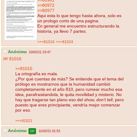
>>80972
>>80977
Aqui esta lo que tengo hasta ahora, solo es
un prologo corto de una pagina.
En general me encuentro estructurando la
historia, ya llevo 7 partes.
>>>81016
>>>81024
Anónimo
10/02/21 23:47
/#/
81016
>>81015
La ortografía es mala.
¿Por qué cuentas de más? Se entiende que el tema del
prólogo es mostrarnos que la humanidad cambió
completamente en el año 810, pero rumear mucho esa
idea, parafraséandola, le quita movilidad y misterio. No
hay que tragarse tan plano eso del
show, don't tell
, pero
puesto que eres principiante, vendría mejor comenzar
por eso.
>>>81021
Anónimo
11/02/21 01:52
OP