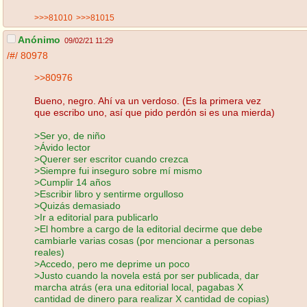
>>>81010
>>>81015
Anónimo
09/02/21 11:29
/#/
80978
>>80976
Bueno, negro. Ahí va un verdoso. (Es la primera vez
que escribo uno, así que pido perdón si es una mierda)
>Ser yo, de niño
>Ávido lector
>Querer ser escritor cuando crezca
>Siempre fui inseguro sobre mí mismo
>Cumplir 14 años
>Escribir libro y sentirme orgulloso
>Quizás demasiado
>Ir a editorial para publicarlo
>El hombre a cargo de la editorial decirme que debe
cambiarle varias cosas (por mencionar a personas
reales)
>Accedo, pero me deprime un poco
>Justo cuando la novela está por ser publicada, dar
marcha atrás (era una editorial local, pagabas X
cantidad de dinero para realizar X cantidad de copias)