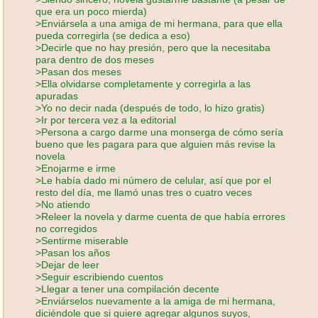
que era un poco mierda)
>Enviársela a una amiga de mi hermana, para que ella
pueda corregirla (se dedica a eso)
>Decirle que no hay presión, pero que la necesitaba
para dentro de dos meses
>Pasan dos meses
>Ella olvidarse completamente y corregirla a las
apuradas
>Yo no decir nada (después de todo, lo hizo gratis)
>Ir por tercera vez a la editorial
>Persona a cargo darme una monserga de cómo sería
bueno que les pagara para que alguien más revise la
novela
>Enojarme e irme
>Le había dado mi número de celular, así que por el
resto del día, me llamó unas tres o cuatro veces
>No atiendo
>Releer la novela y darme cuenta de que había errores
no corregidos
>Sentirme miserable
>Pasan los años
>Dejar de leer
>Seguir escribiendo cuentos
>Llegar a tener una compilación decente
>Enviárselos nuevamente a la amiga de mi hermana,
diciéndole que si quiere agregar algunos suyos,