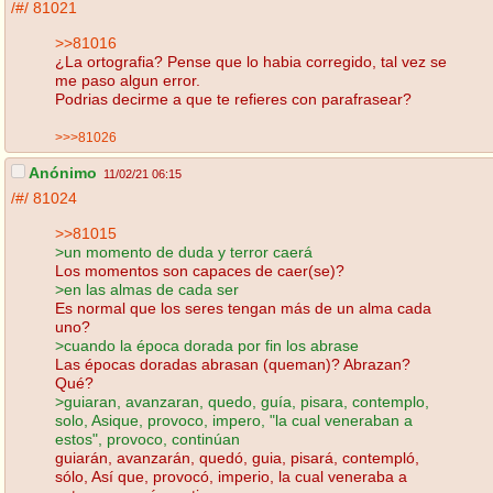
/#/
81021
>>81016
¿La ortografia? Pense que lo habia corregido, tal vez se
me paso algun error.
Podrias decirme a que te refieres con parafrasear?
>>>81026
Anónimo
11/02/21 06:15
/#/
81024
>>81015
>un momento de duda y terror caerá
Los momentos son capaces de caer(se)?
>en las almas de cada ser
Es normal que los seres tengan más de un alma cada
uno?
>cuando la época dorada por fin los abrase
Las épocas doradas abrasan (queman)? Abrazan?
Qué?
>guiaran, avanzaran, quedo, guía, pisara, contemplo,
solo, Asique, provoco, impero, "la cual veneraban a
estos", provoco, continúan
guiarán, avanzarán, quedó, guia, pisará, contempló,
sólo, Así que, provocó, imperio, la cual veneraba a