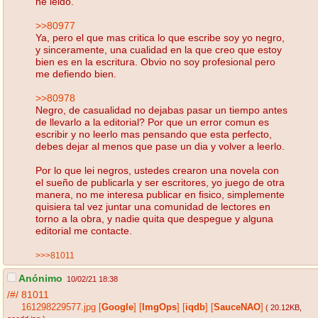
he leido.
>>80977
Ya, pero el que mas critica lo que escribe soy yo negro,
y sinceramente, una cualidad en la que creo que estoy
bien es en la escritura. Obvio no soy profesional pero
me defiendo bien.
>>80978
Negro, de casualidad no dejabas pasar un tiempo antes
de llevarlo a la editorial? Por que un error comun es
escribir y no leerlo mas pensando que esta perfecto,
debes dejar al menos que pase un dia y volver a leerlo.
Por lo que lei negros, ustedes crearon una novela con
el sueño de publicarla y ser escritores, yo juego de otra
manera, no me interesa publicar en fisico, simplemente
quisiera tal vez juntar una comunidad de lectores en
torno a la obra, y nadie quita que despegue y alguna
editorial me contacte.
>>>81011
Anónimo
10/02/21 18:38
/#/
81011
161298229577.jpg
[
Google
]
[
ImgOps
]
[
iqdb
]
[
SauceNAO
]
( 20.12KB
,