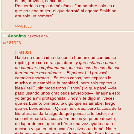
estos, provocó, continuan
Recuerda la regla de sólo/solo: "un hombre solo es el
que no tiene mujer; el que derrotó al agente Smith no
era sólo un hombre".
>>>81030
Anónimo
11/02/21 07:40
/#/
81026
>>81021
Hablo de que la idea de que la humanidad cambió se
repite, pero con otras palabras:
y que estaba a punto
de cambiar completamente
;
los sucesos de ese día son
fuertemente recordados...
;
El primer [...] provocó
cambios enormes...
En esos casos, nos explicas lo
mucho que cambió la humanidad, pero solo repites la
idea ("tell"), sin mostrarnos ("show") lo que pasó —de
paso usando unos graciosos adverbios—. Imagina eso:
yo tengo a mi protagonista, ¿no? Y te digo mil veces
que es bueno; primero, te digo que es amable; luego,
que es bondadoso... Quizá me creas, pero la cosa de la
literatura es darle algo de qué pensar a tu lector, no
solo informarle las cosas. Entonces yo puedo decirte,
en lugar de eso, que mi héroe una vez ayudó a una
anciana y que en otra ocasión salvó a un bebé. No te
diría que es bueno, pero podrías inferirlo. Pero bien, no