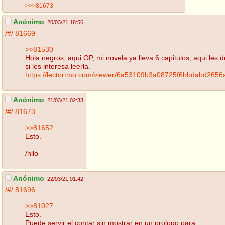
>>>81673
Anónimo
20/03/21 18:56
/#/
81669
>>81530
Hola negros, aqui OP, mi novela ya lleva 6 capitulos, aqui les de
si les interesa leerla.
https://lectortmo.com/viewer/6a53109b3a08725f6bbdabd2656
Anónimo
21/03/21 02:33
/#/
81673
>>81652
Esto.
/hilo
Anónimo
22/03/21 01:42
/#/
81696
>>81027
Esto.
Puede servir el contar sin mostrar en un prologo para