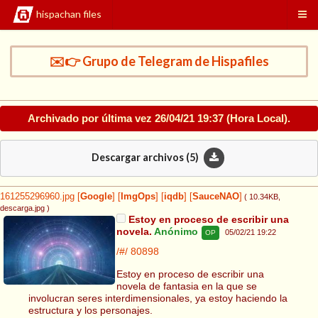
hispachan files
✉️👉 Grupo de Telegram de Hispafiles
Archivado por última vez
26/04/21 19:37
(Hora Local).
Descargar archivos (
5
)
161255296960.jpg
[
Google
]
[
ImgOps
]
[
iqdb
]
[
SauceNAO
]
( 10.34KB
,
descarga.jpg
)
Estoy en proceso de escribir una
novela.
Anónimo
05/02/21 19:22
OP
/#/
80898
Estoy en proceso de escribir una
novela de fantasia en la que se
involucran seres interdimensionales, ya estoy haciendo la
estructura y los personajes.