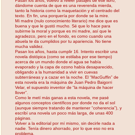
Pasan los años, vuelvo a releer pasajes de ese libro,
dándome cuenta de que es una reverenda mierda,
tanto la historia como la maquetación y el centrado del
texto. En fin, una porquería por donde se la mire.
Mi madre (nulo conocimiento literario) me dice que es
buena y que le gustó mucho. Sé que lo hace para
subirme la moral y porque es mi madre, así que le
agradezco, pero en el fondo, es como cuando una
abuela te da cumplidos por tu apariencia. No tiene
mucha validez.
Pasan los años, hasta cumplir 16. Intento escribir una
novela distópica (como se estilaba por ese tiempo)
acerca de un mundo donde el agua se había
evaporado y la capa de ozono había desaparecido,
obligando a la humanidad a vivir en cuevas
subterráneas y a cazar en la noche. El “MacGuffin” de
esta novela era la máquina de Juan Pedro Baigorri
Velar, el supuesto inventor de “la máquina de hacer
llover”.
Como le metí más ganas a esta novela, me pasé
algunos conceptos científicos por donde no da el sol
(aunque siempre tratando de mantener “coherencia”), y
escribí una novela un poco más larga, de unas 400
páginas.
Volver a la editorial por mí mismo, sin decirle nada a
nadie. Tenía dinero ahorrado, por lo que eso no era
problema.