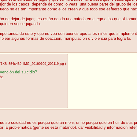
mejor de los casos, depende de cómo lo veas, una buena parte del grupo de los
 juego no es tan importante como ellos creen y que todo ese esfuerzo que hac
n de dejar de jugar, les están dando una patada en el ego a los que sí toman 
quieren seguir jugando.
 importancia de este y que no vea con buenos ojos a los niños que simplemente
mplear algunas formas de coacción, manipulación o violencia para lograrlo.
71KB
, 554x439
, IMG_20190109_202119.jpg
)
vención del suicidio?
do
e se suicidad no es porque quieran morir, si no porque quieren huir de sus p
r la problemática (gente se esta matando), dar visibilidad y información refer