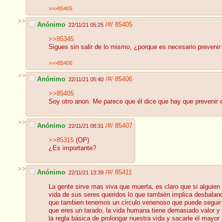
>>>85405
>>
Anónimo
/#/
85405
22/11/21 05:25
>>85345
Sigues sin salir de lo mismo, ¿porque es necesario prevenir
>>>85406
>>
Anónimo
/#/
85406
22/11/21 05:40
>>85405
Soy otro anon. Me parece que él dice que hay que prevenir e
>>
Anónimo
/#/
85407
22/11/21 08:31
>>85315
(OP)
¿Es importante?
>>
Anónimo
/#/
85411
22/11/21 13:39
La gente sirve mas viva que muerta, es claro que si alguien
vida de sus seres queridos lo que también implica desbalanc
que tambien tenemos un circulo venenoso que puede seguir e
que eres un tarado, la vida humana tiene demasiado valor y
la regla básica de prolongar nuestra vida y sacarle el mayor