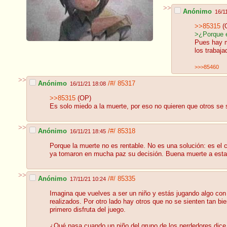
>>
Anónimo
16/1
>>85315
(
>¿Porque e
Pues hay m
los trabaj
>>>85460
>>
Anónimo
/#/
85317
16/11/21 18:08
>>85315
(OP)
Es solo miedo a la muerte, por eso no quieren que otros se 
>>
Anónimo
/#/
85318
16/11/21 18:45
Porque la muerte no es rentable. No es una solución: es el 
ya tomaron en mucha paz su decisión. Buena muerte a esta
>>
Anónimo
/#/
85335
17/11/21 10:24
Imagina que vuelves a ser un niño y estás jugando algo con u
realizados. Por otro lado hay otros que no se sienten tan bi
primero disfruta del juego.
¿Qué pasa cuando un niño del grupo de los perdedores dice 