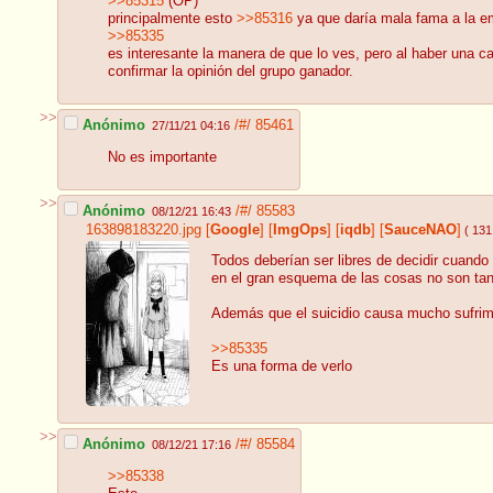
>>85315
(OP)
principalmente esto
>>85316
ya que daría mala fama a la em
>>85335
es interesante la manera de que lo ves, pero al haber una 
confirmar la opinión del grupo ganador.
>>
Anónimo
/#/
85461
27/11/21 04:16
No es importante
>>
Anónimo
/#/
85583
08/12/21 16:43
163898183220.jpg
[
Google
]
[
ImgOps
]
[
iqdb
]
[
SauceNAO
]
( 131
Todos deberían ser libres de decidir cuando
en el gran esquema de las cosas no son tan 
Además que el suicidio causa mucho sufrimie
>>85335
Es una forma de verlo
>>
Anónimo
/#/
85584
08/12/21 17:16
>>85338