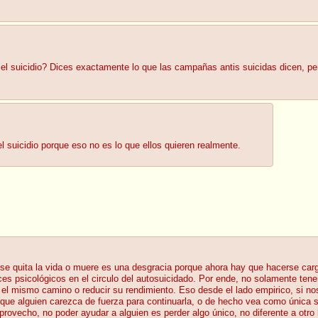
 el suicidio? Dices exactamente lo que las campañas antis suicidas dicen, per
l suicidio porque eso no es lo que ellos quieren realmente.
 se quita la vida o muere es una desgracia porque ahora hay que hacerse carg
es psicológicos en el circulo del autosuicidado. Por ende, no solamente ten
l mismo camino o reducir su rendimiento. Eso desde el lado empirico, si no
 que alguien carezca de fuerza para continuarla, o de hecho vea como única
 provecho, no poder ayudar a alguien es perder algo único, no diferente a otr