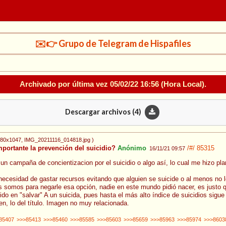
✉️👉 Grupo de Telegram de Hispafiles
Archivado por última vez
05/02/22 16:56
(Hora Local).
Descargar archivos (
4
)
080x1047
, IMG_20211116_014818.jpg
)
portante la prevención del suicidio?
Anónimo
/#/
85315
16/11/21 09:57
un campaña de concientizacion por el suicidio o algo así, lo cual me hizo plan
ecesidad de gastar recursos evitando que alguien se suicide o al menos no le
s somos para negarle esa opción, nadie en este mundo pidió nacer, es justo q
ntido en "salvar" A un suicida, pues hasta el más alto índice de suicidios sig
n, lo del título. Imagen no muy relacionada.
85407
>>>85413
>>>85460
>>>85585
>>>85603
>>>85659
>>>85963
>>>85974
>>>8603