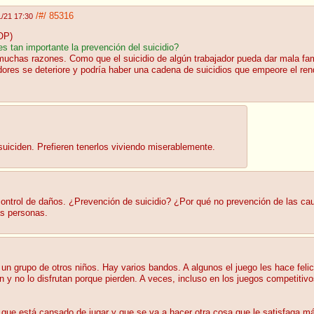
/#/
85316
1/21 17:30
OP)
s tan importante la prevención del suicidio?
uchas razones. Como que el suicidio de algún trabajador pueda dar mala fam
adores se deteriore y podría haber una cadena de suicidios que empeore el ren
suiciden. Prefieren tenerlos viviendo miserablemente.
control de daños. ¿Prevención de suicidio? ¿Por qué no prevención de las cau
s personas.
n grupo de otros niños. Hay varios bandos. A algunos el juego les hace felices
en y no lo disfrutan porque pierden. A veces, incluso en los juegos competiti
que está cansado de jugar y que se va a hacer otra cosa que le satisfaga m