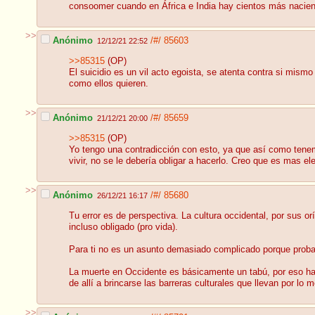
consoomer cuando en África e India hay cientos más nacie
>>
Anónimo
/#/
85603
12/12/21 22:52
>>85315
(OP)
El suicidio es un vil acto egoista, se atenta contra si mism
como ellos quieren.
>>
Anónimo
/#/
85659
21/12/21 20:00
>>85315
(OP)
Yo tengo una contradicción con esto, ya que así como tenem
vivir, no se le debería obligar a hacerlo. Creo que es mas el
>>
Anónimo
/#/
85680
26/12/21 16:17
Tu error es de perspectiva. La cultura occidental, por sus o
incluso obligado (pro vida).
Para ti no es un asunto demasiado complicado porque proba
La muerte en Occidente es básicamente un tabú, por eso hay t
de allí a brincarse las barreras culturales que llevan por lo
>>