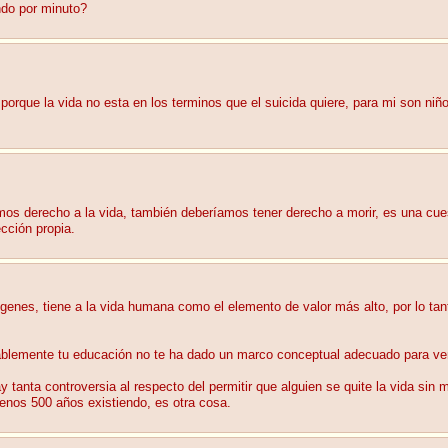
ndo por minuto?
o porque la vida no esta en los terminos que el suicida quiere, para mi son ni
os derecho a la vida, también deberíamos tener derecho a morir, es una cues
ección propia.
rígenes, tiene a la vida humana como el elemento de valor más alto, por lo ta
blemente tu educación no te ha dado un marco conceptual adecuado para ver 
anta controversia al respecto del permitir que alguien se quite la vida sin 
 menos 500 años existiendo, es otra cosa.