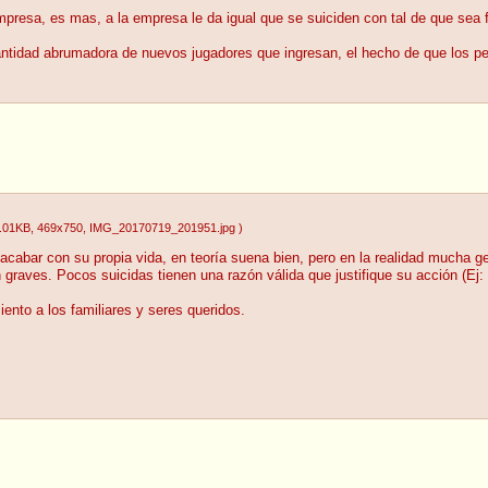
presa, es mas, a la empresa le da igual que se suiciden con tal de que sea 
cantidad abrumadora de nuevos jugadores que ingresan, el hecho de que los p
.01KB
, 469x750
, IMG_20170719_201951.jpg
)
 acabar con su propia vida, en teoría suena bien, pero en la realidad mucha g
graves. Pocos suicidas tienen una razón válida que justifique su acción (Ej
nto a los familiares y seres queridos.