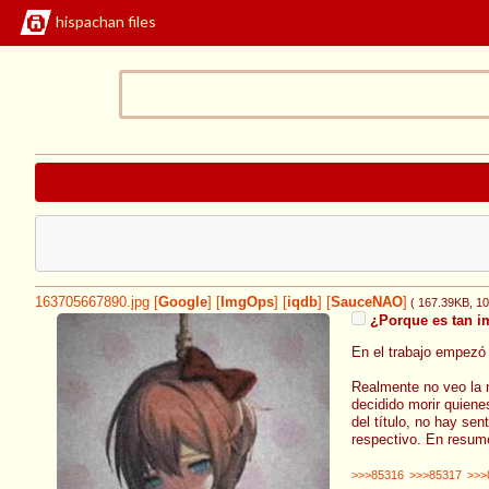
hispachan files
163705667890.jpg
[
Google
]
[
ImgOps
]
[
iqdb
]
[
SauceNAO
]
( 167.39KB
, 1
¿Porque es tan im
En el trabajo empezó 
Realmente no veo la n
decidido morir quiene
del título, no hay se
respectivo. En resume
>>>85316
>>>85317
>>>