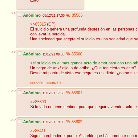
Esto
>>
Anónimo
/#/
85585
08/12/21 17:35
>>85315
(OP)
El suicidio genera una profunda depresión en las personas ce
conllevar la perdida.
Una sociedad que acepte el suicidio es una sociedad que se
>>
Anónimo
/#/
85600
11/12/21 09:38
>el suicidio es el mas grande acto de amor para con uno m
Un negro de /mx/ dijo lo de arriba. ¿Que tan cierto es esto?
Desde mi punto de vista ese negro es un idiota. ¿como suici
>>>85601
>>>86007
>>
Anónimo
/#/
85601
11/12/21 17:55
>>85600
Si la vida no tiene sentido, para que seguir viviendo, solo te
>>
Anónimo
/#/
85602
11/12/21 19:03
>>85411
Sigo sin entender el punto. A la élite que básicamente contr