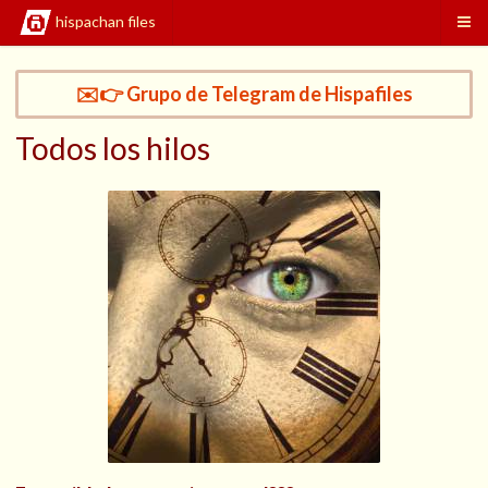
hispachan files
✉️👉 Grupo de Telegram de Hispafiles
Todos los hilos