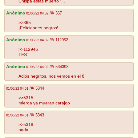
Chispa estas muerto?...
Anónimo
/#/ 367
01/06/22 04:02
>>365
¡Felicidades negros!
Anónimo
/#/ 112952
01/06/22 04:02
>>112946
TEST
Anónimo
/#/ 534393
01/06/22 04:02
Adiós negritos, nos vemos en el 8.
/#/ 5344
01/06/22 04:01
>>5315
mierda ya mueran carajoo
/#/ 5343
01/06/22 04:01
>>5318
nada