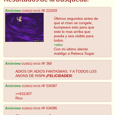
Anónimo
/#/ 221033
01/06/22 04:03
Últimos segundos antes de
que el chan se congele,
bumpeare esto para que
este lo mas arriba que
pueda y sea visible para
todos.
>also
Con mi ultimo aliento
maldigo a Rebeca Sugar.
Anónimo
/#/ 368
01/06/22 04:03
ADIOS OP, ADIOS FANTASMAS, Y A TODOS LOS
ANONS DE HISPA
¡FELICIDADES!
Anónimo
/#/ 534397
01/06/22 04:03
>>531307
Rico
Anónimo
/#/ 534395
01/06/22 04:03