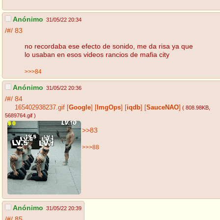
Anónimo
31/05/22 20:34
/#/
83
no recordaba ese efecto de sonido, me da risa ya que
lo usaban en esos videos rancios de mafia city
>>>84
Anónimo
31/05/22 20:36
/#/
84
165402938237.gif
[
Google
]
[
ImgOps
]
[
iqdb
]
[
SauceNAO
]
( 808.98KB
,
5689764.gif
)
>>83
>>>88
Anónimo
31/05/22 20:39
/#/
85