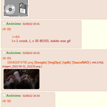
Anónimo
31/05/22 20:41
/#/
88
>>84
l.v 1 crook, L.v 35 BOSS, kekito ese gif
Anónimo
31/05/22 20:42
/#/
89
165402974790.png
[
Google
]
[
ImgOps
]
[
iqdb
]
[
SauceNAO
]
( 444.67KB
,
imagen_2022-05-31_151133.png
)
Anónimo
31/05/22 20:43
/#/
90