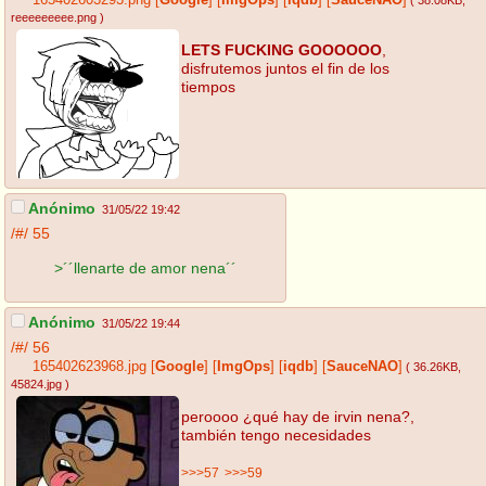
165402603293.png
[
Google
]
[
ImgOps
]
[
iqdb
]
[
SauceNAO
]
( 38.08KB
,
reeeeeeeee.png
)
LETS FUCKING GOOOOOO
,
disfrutemos juntos el fin de los
tiempos
Anónimo
31/05/22 19:42
/#/
55
>´´llenarte de amor nena´´
Anónimo
31/05/22 19:44
/#/
56
165402623968.jpg
[
Google
]
[
ImgOps
]
[
iqdb
]
[
SauceNAO
]
( 36.26KB
,
45824.jpg
)
peroooo ¿qué hay de irvin nena?,
también tengo necesidades
>>>57
>>>59