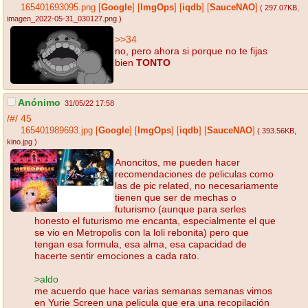
165401693095.png
[
Google
]
[
ImgOps
]
[
iqdb
]
[
SauceNAO
]
( 297.07KB
,
imagen_2022-05-31_030127.png
)
>>34
no, pero ahora si porque no te fijas
bien
TONTO
Anónimo
31/05/22 17:58
/#/
45
165401989693.jpg
[
Google
]
[
ImgOps
]
[
iqdb
]
[
SauceNAO
]
( 393.56KB
,
kino.jpg
)
Anoncitos, me pueden hacer
recomendaciones de peliculas como
las de pic related, no necesariamente
tienen que ser de mechas o
futurismo (aunque para serles
honesto el futurismo me encanta, especialmente el que
se vio en Metropolis con la loli rebonita) pero que
tengan esa formula, esa alma, esa capacidad de
hacerte sentir emociones a cada rato.
>aldo
me acuerdo que hace varias semanas semanas vimos
en Yurie Screen una pelicula que era una recopilación