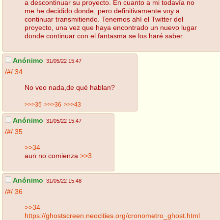
a descontinuar su proyecto. En cuanto a mi todavía no
me he decidido donde, pero definitivamente voy a
continuar transmitiendo. Tenemos ahí el Twitter del
proyecto, una vez que haya encontrado un nuevo lugar
donde continuar con el fantasma se los haré saber.
Anónimo
31/05/22 15:47
/#/
34
No veo nada,de qué hablan?
>>>35
>>>36
>>>43
Anónimo
31/05/22 15:47
/#/
35
>>34
aun no comienza
>>3
Anónimo
31/05/22 15:48
/#/
36
>>34
https://ghostscreen.neocities.org/cronometro_ghost.html