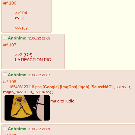
/#/
106
>>104
cy ;-;
>>>109
Anónimo
31/05/22 21:05
/#/
107
>>2
(OP)
LA REACTION PIC
Anónimo
31/05/22 21:07
/#/
108
165403123118.png
[
Google
]
[
ImgOps
]
[
iqdb
]
[
SauceNAO
]
( 398.95KB
,
imagen_2022-05-31_153616.png
)
maldito judio
Anónimo
31/05/22 21:09