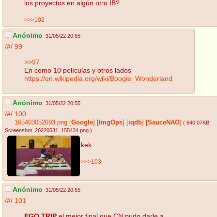
los proyectos en algún otro IB?
>>>102
Anónimo
31/05/22 20:55
/#/
99
>>97
En como 10 películas y otros lados
https://en.wikipedia.org/wiki/Boogie_Wonderland
Anónimo
31/05/22 20:55
/#/
100
165403052693.png
[
Google
]
[
ImgOps
]
[
iqdb
]
[
SauceNAO
]
( 640.07KB
,
Screenshot_20220531_155434.png
)
kek
>>>103
Anónimo
31/05/22 20:55
/#/
101
EGO TRIP
el mejor final que CN pudo darle a