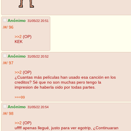
Anónimo
31/05/22 20:51
/#/
96
>>2
(OP)
KEK
Anónimo
31/05/22 20:52
/#/
97
>>2
(OP)
¿Cuantas más películas han usado esa canción en los
creditos? Sé que no son muchas pero tengo la
impresion de haberla oido por todas partes.
>>>99
Anónimo
31/05/22 20:54
/#/
98
>>2
(OP)
uffff apenas llegué, justo para ver egotrip, ¿Continuaran