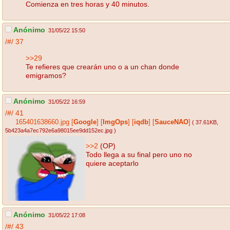
Comienza en tres horas y 40 minutos.
Anónimo
31/05/22 15:50
/#/
37
>>29
Te refieres que crearán uno o a un chan donde
emigramos?
Anónimo
31/05/22 16:59
/#/
41
165401638660.jpg
[
Google
]
[
ImgOps
]
[
iqdb
]
[
SauceNAO
]
( 37.61KB
,
5b423a4a7ec792e6a98015ee9dd152ec.jpg
)
>>2
(OP)
Todo llega a su final pero uno no
quiere aceptarlo
Anónimo
31/05/22 17:08
/#/
43