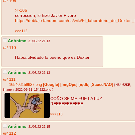
/#/
109
>>106
corrección, lo hizo Javier Rivero
https://doblaje.fandom.com/es/wiki/El_laboratorio_de_Dexter:
>>>112
Anónimo
31/05/22 21:13
/#/
110
Había olvidado lo bueno que es Dexter
Anónimo
31/05/22 21:13
/#/
111
165403159927.png
[
Google
]
[
ImgOps
]
[
iqdb
]
[
SauceNAO
]
( 464.62KB
,
imagen_2022-05-31_154222.png
)
COÑO SE ME FUE LA LUZ
REEEEEEEEEEE
>>>113
Anónimo
31/05/22 21:15
/#/
112