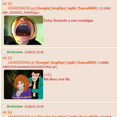
/#/
52
165402586258.jpg
[
Google
]
[
ImgOps
]
[
iqdb
]
[
SauceNAO
]
( 21.63KB
,
IMG_20220312_234009.jpg
)
Estoy llorando y con nostalgia
Anónimo
31/05/22 19:38
/#/
53
165402592566.gif
[
Google
]
[
ImgOps
]
[
iqdb
]
[
SauceNAO
]
( 0.99MB
,
50f537233c46a46d912d2d20052706a1.gif
)
>>51
Me llevo mis fils
Anónimo
31/05/22 19:40
/#/
54