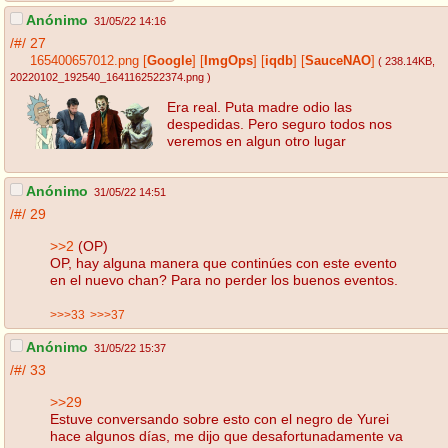
Anónimo
31/05/22 14:16
/#/
27
165400657012.png
[
Google
]
[
ImgOps
]
[
iqdb
]
[
SauceNAO
]
( 238.14KB
,
20220102_192540_1641162522374.png
)
Era real. Puta madre odio las
despedidas. Pero seguro todos nos
veremos en algun otro lugar
Anónimo
31/05/22 14:51
/#/
29
>>2
(OP)
OP, hay alguna manera que continúes con este evento
en el nuevo chan? Para no perder los buenos eventos.
>>>33
>>>37
Anónimo
31/05/22 15:37
/#/
33
>>29
Estuve conversando sobre esto con el negro de Yurei
hace algunos días, me dijo que desafortunadamente va