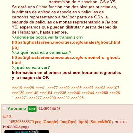
transmisión de Hispachan, GS y YS.
Se dará una última función con dos bloques principales,
la primera de episodios especiales y películas de
cartoons representando a /ac/ por parte de GS y la
segunda de películas de monas representando a /a/ por
YS, esperamos que puedan disfrutar nuestra despedida
de Hispachan, hasta siempre.
>¿dónde se podrá ver la transmisión?
https://ghostscreen.neocities.org/canales/ghost.html
[/b]
>¿a qué hora va a comenzar?
https://ghostscreen.neocities.org/cronometro_ghost.
html
>¿qué se va a ver?
Información en el primer post con horarios regionales
y la imagen de OP.
>>>19
>>>29
>>>41
>>>77
>>>92
>>>96
>>>97
>>>98
>>>107
>>>139
>>>148
>>>184
>>>236
>>>240
>>>244
>>>260
>>>26
1
>>>271
>>>277
>>>299
>>>302
>>>325
Anónimo
31/05/22 00:08
Mod
/#/
3
165395568379.png
[
Google
]
[
ImgOps
]
[
iqdb
]
[
SauceNAO
]
( 78.89KB
,
HORARIOS.png
)