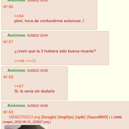
Anónimo
31/05/22 19:53
/#/
66
>>64
ptmr, hora de confundirme entonces :/
Anónimo
31/05/22 19:54
/#/
67
¿creen que la 3 hubiera sido buena muerte?
>>>68
>>>71
Anónimo
31/05/22 19:55
/#/
68
>>67
Si, lo seria sin dudarlo
Anónimo
31/05/22 19:56
/#/
69
165402701013.png
[
Google
]
[
ImgOps
]
[
iqdb
]
[
SauceNAO
]
( 1.19MB
,
imagen_2022-05-31_153827.png
)