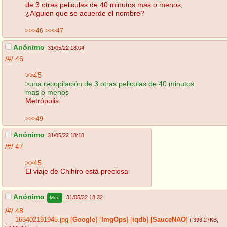
de 3 otras peliculas de 40 minutos mas o menos,
¿Alguien que se acuerde el nombre?
>>>46
>>>47
Anónimo
31/05/22 18:04
/#/
46
>>45
>una recopilación de 3 otras peliculas de 40 minutos
mas o menos
Metrópolis.
>>>49
Anónimo
31/05/22 18:18
/#/
47
>>45
El viaje de Chihiro está preciosa
Anónimo
31/05/22 18:32
Mod
/#/
48
165402191945.jpg
[
Google
]
[
ImgOps
]
[
iqdb
]
[
SauceNAO
]
( 396.27KB
,