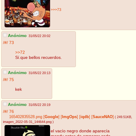
>>>73
Anónimo
31/05/22 20:02
/#/
73
>>72
Sí.que bellos recuerdos.
Anónimo
31/05/22 20:13
/#/
75
kek
Anónimo
31/05/22 20:19
/#/
76
165402835528.png
[
Google
]
[
ImgOps
]
[
iqdb
]
[
SauceNAO
]
( 249.51KB
,
imagen_2022-05-31_144644.png
)
el vacío negro donde aparecía
mandy antes de empezar cada