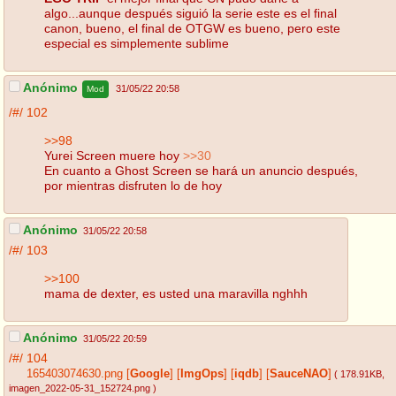
algo...aunque después siguió la serie este es el final
canon, bueno, el final de OTGW es bueno, pero este
especial es simplemente sublime
Anónimo
31/05/22 20:58
Mod
/#/
102
>>98
Yurei Screen muere hoy
>>30
En cuanto a Ghost Screen se hará un anuncio después,
por mientras disfruten lo de hoy
Anónimo
31/05/22 20:58
/#/
103
>>100
mama de dexter, es usted una maravilla nghhh
Anónimo
31/05/22 20:59
/#/
104
165403074630.png
[
Google
]
[
ImgOps
]
[
iqdb
]
[
SauceNAO
]
( 178.91KB
,
imagen_2022-05-31_152724.png
)