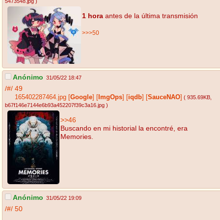
5473548.jpg
)
1 hora
antes de la última transmisión
>>>50
Anónimo
31/05/22 18:47
/#/
49
165402287464.jpg
[
Google
]
[
ImgOps
]
[
iqdb
]
[
SauceNAO
]
( 935.69KB
,
b67f146e7144e6b93a452207f39c3a16.jpg
)
>>46
Buscando en mi historial la encontré, era
Memories.
Anónimo
31/05/22 19:09
/#/
50