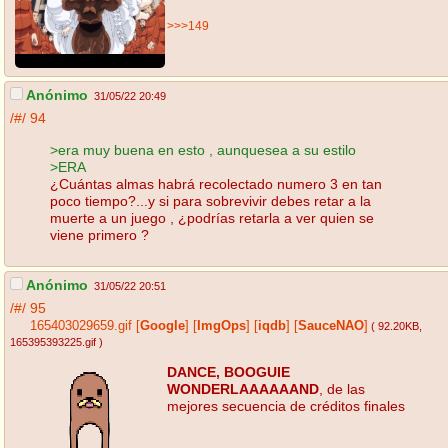
>>>149
Anónimo
31/05/22 20:49
/#/
94
>era muy buena en esto , aunquesea a su estilo
>ERA
¿Cuántas almas habrá recolectado numero 3 en tan
poco tiempo?...y si para sobrevivir debes retar a la
muerte a un juego , ¿podrías retarla a ver quien se
viene primero ?
Anónimo
31/05/22 20:51
/#/
95
165403029659.gif
[
Google
]
[
ImgOps
]
[
iqdb
]
[
SauceNAO
]
( 92.20KB
,
165395393225.gif
)
DANCE, BOOGUIE
WONDERLAAAAAAND
, de las
mejores secuencia de créditos finales