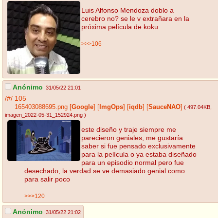
Luis Alfonso Mendoza doblo a
cerebro no? se le v extrañara en la
próxima película de koku
>>>106
Anónimo
31/05/22 21:01
/#/
105
165403088695.png
[
Google
]
[
ImgOps
]
[
iqdb
]
[
SauceNAO
]
( 497.04KB
,
imagen_2022-05-31_152924.png
)
este diseño y traje siempre me
parecieron geniales, me gustaría
saber si fue pensado exclusivamente
para la película o ya estaba diseñado
para un episodio normal pero fue
desechado, la verdad se ve demasiado genial como
para salir poco
>>>120
Anónimo
31/05/22 21:02