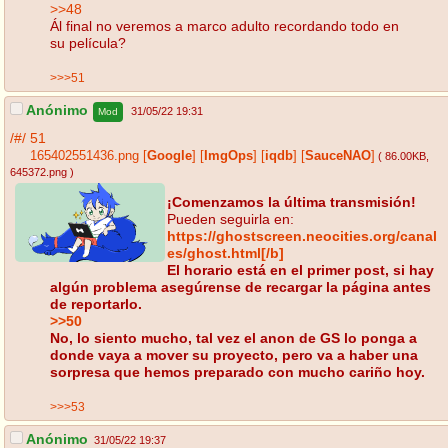
>>48
Ál final no veremos a marco adulto recordando todo en
su película?
>>>51
Anónimo
31/05/22 19:31
Mod
/#/
51
165402551436.png
[
Google
]
[
ImgOps
]
[
iqdb
]
[
SauceNAO
]
( 86.00KB
,
645372.png
)
¡Comenzamos la última transmisión!
Pueden seguirla en:
https://ghostscreen.neocities.org/canal
es/ghost.html[/b]
El horario está en el primer post, si hay
algún problema asegúrense de recargar la página antes
de reportarlo.
>>50
No, lo siento mucho, tal vez el anon de GS lo ponga a
donde vaya a mover su proyecto, pero va a haber una
sorpresa que hemos preparado con mucho cariño hoy.
>>>53
Anónimo
31/05/22 19:37