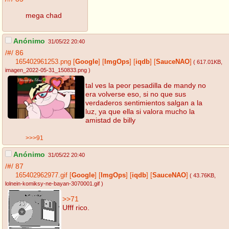
mega chad
Anónimo
31/05/22 20:40
/#/
86
165402961253.png
[
Google
]
[
ImgOps
]
[
iqdb
]
[
SauceNAO
]
( 617.01KB
,
imagen_2022-05-31_150833.png
)
tal ves la peor pesadilla de mandy no
era volverse eso, si no que sus
verdaderos sentimientos salgan a la
luz, ya que ella si valora mucho la
amistad de billy
>>>91
Anónimo
31/05/22 20:40
/#/
87
165402962977.gif
[
Google
]
[
ImgOps
]
[
iqdb
]
[
SauceNAO
]
( 43.76KB
,
lolnein-komiksy-ne-bayan-3070001.gif
)
>>71
Ufff rico.