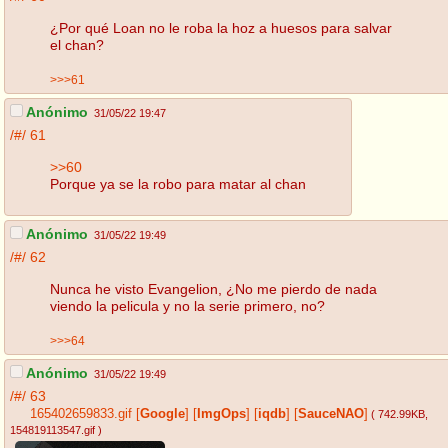
¿Por qué Loan no le roba la hoz a huesos para salvar
el chan?
>>>61
Anónimo
31/05/22 19:47
/#/
61
>>60
Porque ya se la robo para matar al chan
Anónimo
31/05/22 19:49
/#/
62
Nunca he visto Evangelion, ¿No me pierdo de nada
viendo la pelicula y no la serie primero, no?
>>>64
Anónimo
31/05/22 19:49
/#/
63
165402659833.gif
[
Google
]
[
ImgOps
]
[
iqdb
]
[
SauceNAO
]
( 742.99KB
,
154819113547.gif
)