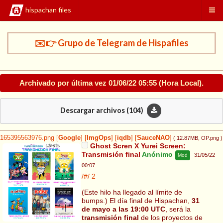
hispachan files
✉️👉 Grupo de Telegram de Hispafiles
Archivado por última vez
01/06/22 05:55
(Hora Local).
Descargar archivos (
104
)
165395563976.png
[
Google
]
[
ImgOps
]
[
iqdb
]
[
SauceNAO
]
( 12.87MB
, OP.png
)
Ghost Scren X Yurei Screen:
Transmisión final
Anónimo
31/05/22
Mod
00:07
/#/
2
(Este hilo ha llegado al límite de
bumps.) El día final de Hispachan,
31
de mayo a las 19:00 UTC
, será la
transmisión final
de los proyectos de