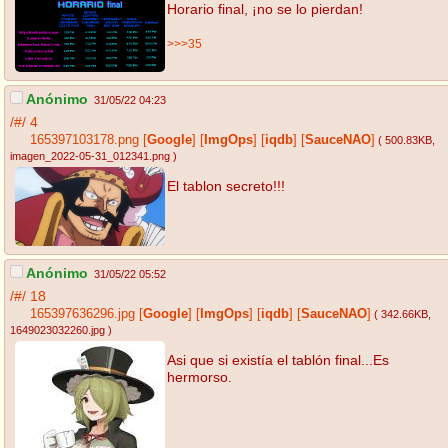
Horario final, ¡no se lo pierdan!
>>>35
Anónimo
31/05/22 04:23
/#/
4
165397103178.png
[
Google
]
[
ImgOps
]
[
iqdb
]
[
SauceNAO
]
( 500.83KB
,
imagen_2022-05-31_012341.png
)
El tablon secreto!!!
Anónimo
31/05/22 05:52
/#/
18
165397636296.jpg
[
Google
]
[
ImgOps
]
[
iqdb
]
[
SauceNAO
]
( 342.66KB
,
1649023032260.jpg
)
Asi que si existía el tablón final...Es
hermorso.