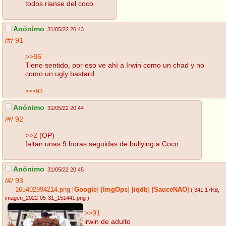
todos rianse del coco
Anónimo
31/05/22 20:43
/#/
91
>>86
Tiene sentido, por eso ve ahí a Irwin como un chad y no
como un ugly bastard
>>>93
Anónimo
31/05/22 20:44
/#/
92
>>2
(OP)
faltan unas 9 horas seguidas de bullying a Coco
Anónimo
31/05/22 20:45
/#/
93
165402994214.png
[
Google
]
[
ImgOps
]
[
iqdb
]
[
SauceNAO
]
( 341.17KB
,
imagen_2022-05-31_151441.png
)
>>91
irwin de adulto