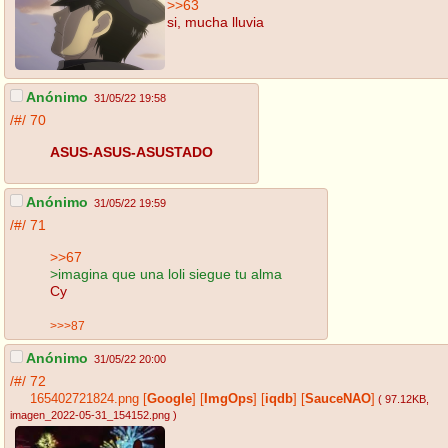
>>63
si, mucha lluvia
Anónimo
31/05/22 19:58
/#/
70
ASUS-ASUS-ASUSTADO
Anónimo
31/05/22 19:59
/#/
71
>>67
>imagina que una loli siegue tu alma
Cy
>>>87
Anónimo
31/05/22 20:00
/#/
72
165402721824.png
[
Google
]
[
ImgOps
]
[
iqdb
]
[
SauceNAO
]
( 97.12KB
,
imagen_2022-05-31_154152.png
)