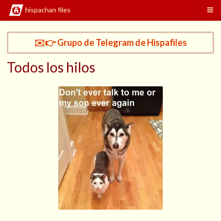
hispachan files
✉️👉 Grupo de Telegram de Hispafiles
Todos los hilos