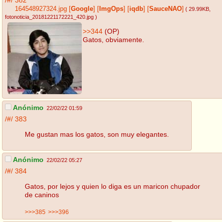
164548927324.jpg
[
Google
]
[
ImgOps
]
[
iqdb
]
[
SauceNAO
]
( 29.99KB
,
fotonoticia_20181221172221_420.jpg
)
>>344
(OP)
Gatos, obviamente.
Anónimo
22/02/22 01:59
/#/
383
Me gustan mas los gatos, son muy elegantes.
Anónimo
22/02/22 05:27
/#/
384
Gatos, por lejos y quien lo diga es un maricon chupador
de caninos
>>>385
>>>396