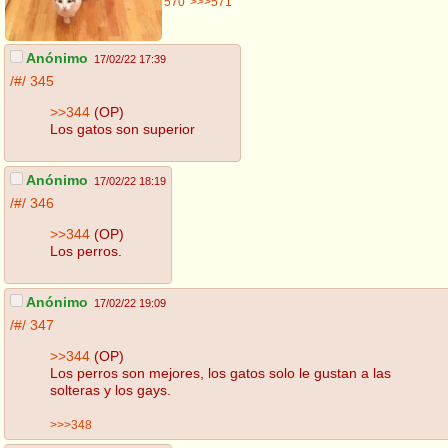
570
>>>571
Anónimo
17/02/22 17:39
/#/
345
>>344
(OP)
Los gatos son superior
Anónimo
17/02/22 18:19
/#/
346
>>344
(OP)
Los perros.
Anónimo
17/02/22 19:09
/#/
347
>>344
(OP)
Los perros son mejores, los gatos solo le gustan a las
solteras y los gays.
>>>348