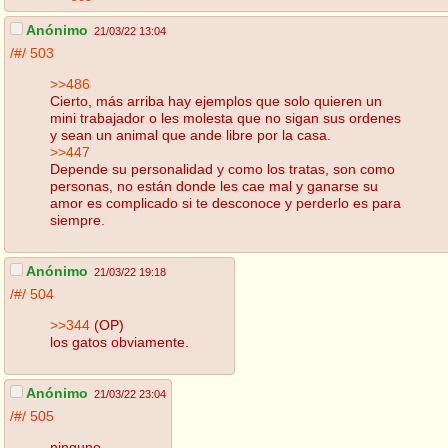
Anónimo
21/03/22 13:04
/#/
503
>>486
Cierto, más arriba hay ejemplos que solo quieren un
mini trabajador o les molesta que no sigan sus ordenes
y sean un animal que ande libre por la casa.
>>447
Depende su personalidad y como los tratas, son como
personas, no están donde les cae mal y ganarse su
amor es complicado si te desconoce y perderlo es para
siempre.
Anónimo
21/03/22 19:18
/#/
504
>>344
(OP)
los gatos obviamente.
Anónimo
21/03/22 23:04
/#/
505
ninguno