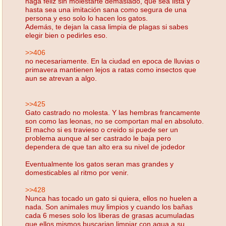
haga feliz sin molestarte demasiado, que sea lista y
hasta sea una imitación sana como segura de una
persona y eso solo lo hacen los gatos.
Además, te dejan la casa limpia de plagas si sabes
elegir bien o pedirles eso.
>>406
no necesariamente. En la ciudad en epoca de lluvias o
primavera mantienen lejos a ratas como insectos que
aun se atrevan a algo.
>>425
Gato castrado no molesta. Y las hembras francamente
son como las leonas, no se comportan mal en absoluto.
El macho si es travieso o creido si puede ser un
problema aunque al ser castrado le baja pero
dependera de que tan alto era su nivel de jodedor
Eventualmente los gatos seran mas grandes y
domesticables al ritmo por venir.
>>428
Nunca has tocado un gato si quiera, ellos no huelen a
nada. Son animales muy limpios y cuando los bañas
cada 6 meses solo los liberas de grasas acumuladas
que ellos mismos buscarian limpiar con agua a su