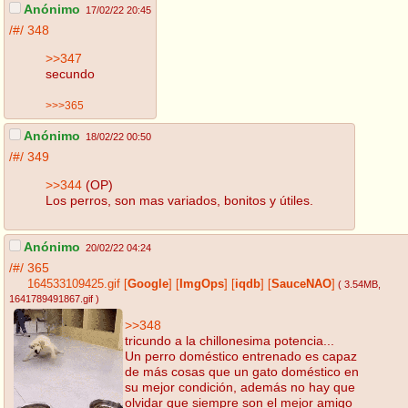
Anónimo
17/02/22 20:45
/#/
348
>>347
secundo
>>>365
Anónimo
18/02/22 00:50
/#/
349
>>344
(OP)
Los perros, son mas variados, bonitos y útiles.
Anónimo
20/02/22 04:24
/#/
365
164533109425.gif
[
Google
]
[
ImgOps
]
[
iqdb
]
[
SauceNAO
]
( 3.54MB
,
1641789491867.gif
)
>>348
tricundo a la chillonesima potencia...
Un perro doméstico entrenado es capaz
de más cosas que un gato doméstico en
su mejor condición, además no hay que
olvidar que siempre son el mejor amigo