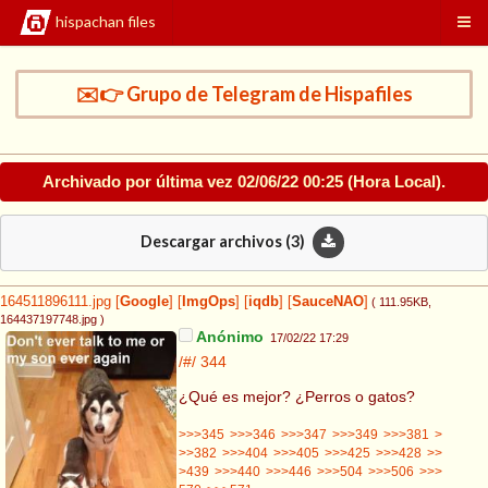
hispachan files
✉️👉 Grupo de Telegram de Hispafiles
Archivado por última vez
02/06/22 00:25
(Hora Local).
Descargar archivos (
3
)
164511896111.jpg
[
Google
]
[
ImgOps
]
[
iqdb
]
[
SauceNAO
]
( 111.95KB
,
164437197748.jpg
)
Anónimo
17/02/22 17:29
/#/
344
¿Qué es mejor? ¿Perros o gatos?
>>>345
>>>346
>>>347
>>>349
>>>381
>
>>382
>>>404
>>>405
>>>425
>>>428
>>
>439
>>>440
>>>446
>>>504
>>>506
>>>