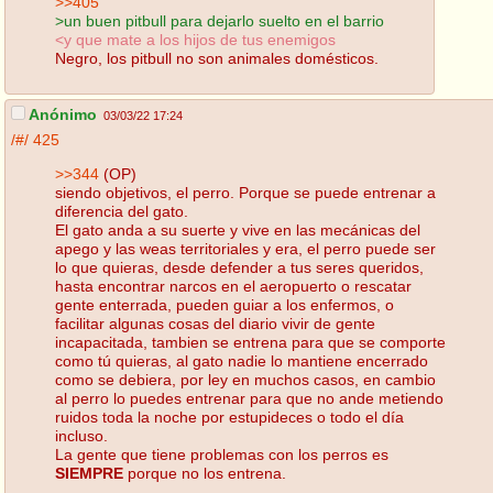
>>405
>un buen pitbull para dejarlo suelto en el barrio
<y que mate a los hijos de tus enemigos
Negro, los pitbull no son animales domésticos.
Anónimo
03/03/22 17:24
/#/
425
>>344
(OP)
siendo objetivos, el perro. Porque se puede entrenar a
diferencia del gato.
El gato anda a su suerte y vive en las mecánicas del
apego y las weas territoriales y era, el perro puede ser
lo que quieras, desde defender a tus seres queridos,
hasta encontrar narcos en el aeropuerto o rescatar
gente enterrada, pueden guiar a los enfermos, o
facilitar algunas cosas del diario vivir de gente
incapacitada, tambien se entrena para que se comporte
como tú quieras, al gato nadie lo mantiene encerrado
como se debiera, por ley en muchos casos, en cambio
al perro lo puedes entrenar para que no ande metiendo
ruidos toda la noche por estupideces o todo el día
incluso.
La gente que tiene problemas con los perros es
SIEMPRE
porque no los entrena.