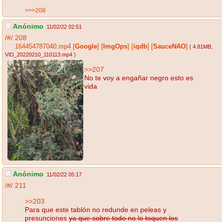
>>>208
Anónimo
11/02/22 02:51
/#/
208
164454787040.mp4
[
Google
]
[
ImgOps
]
[
iqdb
]
[
SauceNAO
]
( 4.81MB
,
VID_20220210_110113.mp4
)
>>207
No te voy a engañar negro esto es
vida
Anónimo
11/02/22 05:17
/#/
211
>>203
Para que este tablón no redunde en peleas y
presunciones
ya que sobre todo no lo toquen los