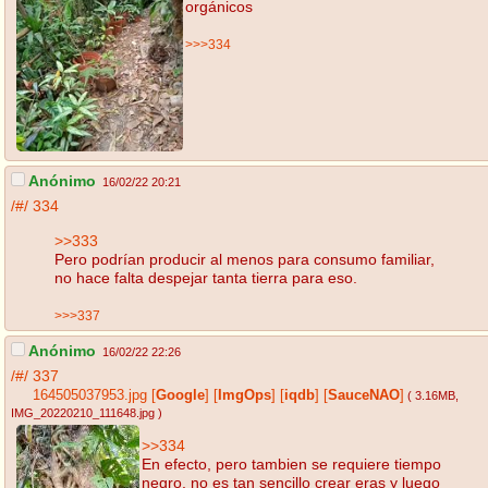
orgánicos
>>>334
Anónimo
16/02/22 20:21
/#/
334
>>333
Pero podrían producir al menos para consumo familiar,
no hace falta despejar tanta tierra para eso.
>>>337
Anónimo
16/02/22 22:26
/#/
337
164505037953.jpg
[
Google
]
[
ImgOps
]
[
iqdb
]
[
SauceNAO
]
( 3.16MB
,
IMG_20220210_111648.jpg
)
>>334
En efecto, pero tambien se requiere tiempo
negro, no es tan sencillo crear eras y luego