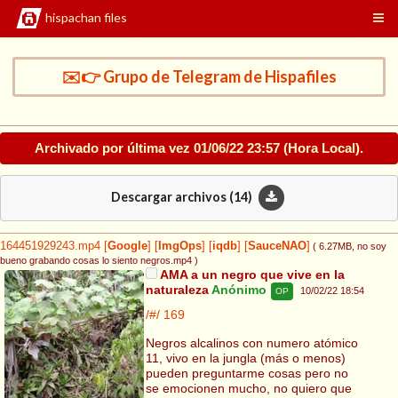
hispachan files
✉️👉 Grupo de Telegram de Hispafiles
Archivado por última vez
01/06/22 23:57
(Hora Local).
Descargar archivos (
14
)
164451929243.mp4
[
Google
]
[
ImgOps
]
[
iqdb
]
[
SauceNAO
]
( 6.27MB
, no soy
bueno grabando cosas lo siento negros.mp4
)
AMA a un negro que vive en la
naturaleza
Anónimo
10/02/22 18:54
OP
/#/
169
Negros alcalinos con numero atómico
11, vivo en la jungla (más o menos)
pueden preguntarme cosas pero no
se emocionen mucho, no quiero que