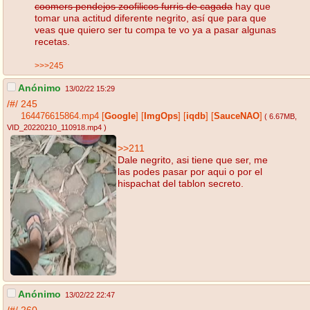
coomers pendejos zoofilicos furris de cagada
hay que
tomar una actitud diferente negrito, así que para que
veas que quiero ser tu compa te vo ya a pasar algunas
recetas.
>>>245
Anónimo
13/02/22 15:29
/#/
245
164476615864.mp4
[
Google
]
[
ImgOps
]
[
iqdb
]
[
SauceNAO
]
( 6.67MB
,
VID_20220210_110918.mp4
)
>>211
Dale negrito, asi tiene que ser, me
las podes pasar por aqui o por el
hispachat del tablon secreto.
Anónimo
13/02/22 22:47