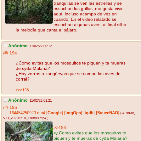
tranquilas se ven las estrellas y se
escuchan los grillos, me gusta vivir
aquí, incluso acampo de vez en
cuando; En el video relatado se
escuchan algunas aves, al final silbo
la melodía que canta el pájaro.
Anónimo
11/02/22 00:12
/#/
194
¿Como evitas que los mosquitos te piquen y te mueras
de
cyda
Malaria?
¿Hay zorros o zarigüeyas que se coman las aves de
corral?
>>>196
Anónimo
11/02/22 01:21
/#/
196
164454250920.mp4
[
Google
]
[
ImgOps
]
[
iqdb
]
[
SauceNAO
]
( 4.78MB
,
VID_20220210_110800.mp4
)
>>194
>¿Como evitas que los mosquitos te
piquen y te mueras de cyda Malaria?