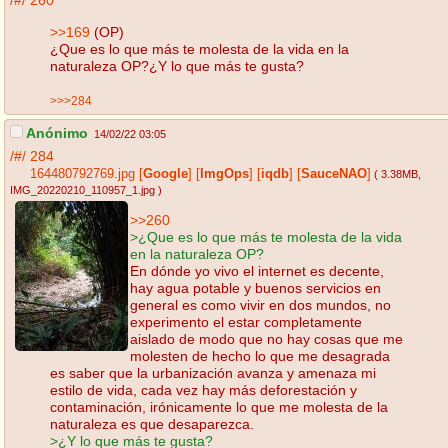
/#/
260
>>169
(OP)
¿Que es lo que más te molesta de la vida en la
naturaleza OP?¿Y lo que más te gusta?
>>>284
Anónimo
14/02/22 03:05
/#/
284
164480792769.jpg
[
Google
]
[
ImgOps
]
[
iqdb
]
[
SauceNAO
]
( 3.38MB
,
IMG_20220210_110957_1.jpg
)
>>260
>¿Que es lo que más te molesta de la vida
en la naturaleza OP?
En dónde yo vivo el internet es decente,
hay agua potable y buenos servicios en
general es como vivir en dos mundos, no
experimento el estar completamente
aislado de modo que no hay cosas que me
molesten de hecho lo que me desagrada
es saber que la urbanización avanza y amenaza mi
estilo de vida, cada vez hay más deforestación y
contaminación, irónicamente lo que me molesta de la
naturaleza es que desaparezca.
>¿Y lo que más te gusta?