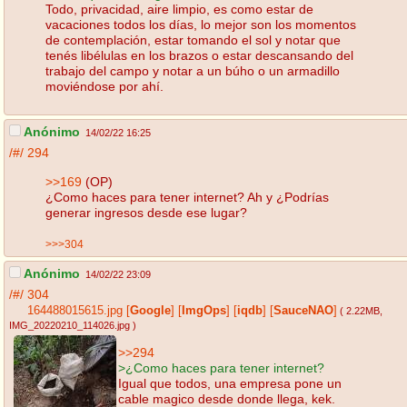
Todo, privacidad, aire limpio, es como estar de
vacaciones todos los días, lo mejor son los momentos
de contemplación, estar tomando el sol y notar que
tenés libélulas en los brazos o estar descansando del
trabajo del campo y notar a un búho o un armadillo
moviéndose por ahí.
Anónimo
14/02/22 16:25
/#/
294
>>169
(OP)
¿Como haces para tener internet? Ah y ¿Podrías
generar ingresos desde ese lugar?
>>>304
Anónimo
14/02/22 23:09
/#/
304
164488015615.jpg
[
Google
]
[
ImgOps
]
[
iqdb
]
[
SauceNAO
]
( 2.22MB
,
IMG_20220210_114026.jpg
)
>>294
>¿Como haces para tener internet?
Igual que todos, una empresa pone un
cable magico desde donde llega, kek.