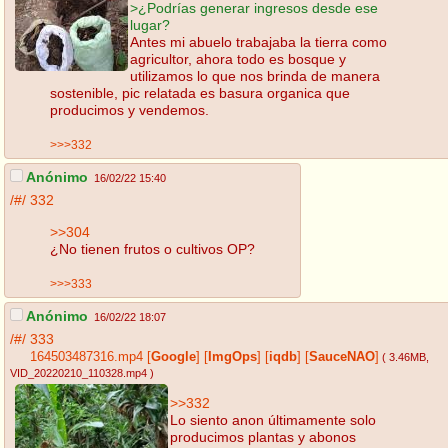
>¿Podrías generar ingresos desde ese
lugar?
Antes mi abuelo trabajaba la tierra como
agricultor, ahora todo es bosque y
utilizamos lo que nos brinda de manera
sostenible, pic relatada es basura organica que
producimos y vendemos.
>>>332
Anónimo
16/02/22 15:40
/#/
332
>>304
¿No tienen frutos o cultivos OP?
>>>333
Anónimo
16/02/22 18:07
/#/
333
164503487316.mp4
[
Google
]
[
ImgOps
]
[
iqdb
]
[
SauceNAO
]
( 3.46MB
,
VID_20220210_110328.mp4
)
>>332
Lo siento anon últimamente solo
producimos plantas y abonos