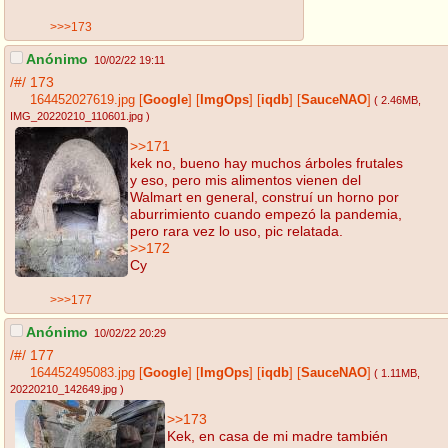
>>>173
Anónimo
10/02/22 19:11
/#/
173
164452027619.jpg
[
Google
]
[
ImgOps
]
[
iqdb
]
[
SauceNAO
]
( 2.46MB
,
IMG_20220210_110601.jpg
)
>>171
kek no, bueno hay muchos árboles frutales
y eso, pero mis alimentos vienen del
Walmart en general, construí un horno por
aburrimiento cuando empezó la pandemia,
pero rara vez lo uso, pic relatada.
>>172
Cy
>>>177
Anónimo
10/02/22 20:29
/#/
177
164452495083.jpg
[
Google
]
[
ImgOps
]
[
iqdb
]
[
SauceNAO
]
( 1.11MB
,
20220210_142649.jpg
)
>>173
Kek, en casa de mi madre también