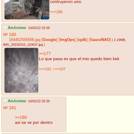
contruyeron uno.
>>>180
Anónimo
10/02/22 20:39
/#/
180
164452555656.jpg
[
Google
]
[
ImgOps
]
[
iqdb
]
[
SauceNAO
]
( 2.19MB
,
IMG_20220210_110637.jpg
)
>>177
Lo que pasa es que el mio quedo bien kek
>>>181
>>>197
Anónimo
10/02/22 20:39
/#/
181
>>180
asi se ve por dentro