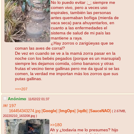
No lo puedo evitar ;_; siempre me
comen vivo, pero a veces uso
espirales, también las personas
antes quemaban boñiga (mierda de
vaca seca) para ahuyentarlos, en
cuanto a las enfermedades el
sistema de salud de mi país las
mantiene a raya.
¿Hay zorros o zarigüeyas que se
coman las aves de corral?
De vez en cuando se ve a la mamá zorra pasar en la
noche con los bebés pegados (porque es un marsupial)
siempre les dejamos comida, cómo bananos y otras
frutas el vecino tiene gallinas pero me da igual si se las
comen, la verdad me importan más los zorros que sus
putas gallinas.
>>>207
Anónimo
11/02/22 01:37
/#/
197
164454343274.jpg
[
Google
]
[
ImgOps
]
[
iqdb
]
[
SauceNAO
]
( 2.67MB
,
20220210_163208.jpg
)
>>180
Ah y ¿todavía me lo presumes? hijo