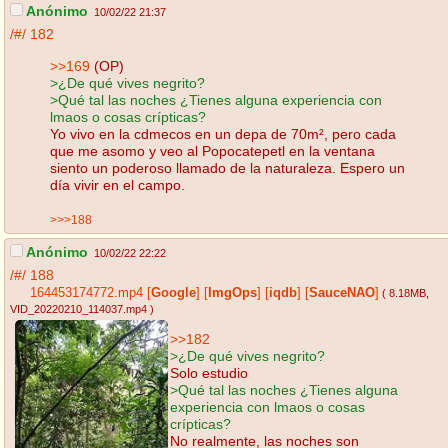
Anónimo
10/02/22 21:37
/#/
182
>>169
(OP)
>¿De qué vives negrito?
>Qué tal las noches ¿Tienes alguna experiencia con
lmaos o cosas crípticas?
Yo vivo en la cdmecos en un depa de 70m², pero cada
que me asomo y veo al Popocatepetl en la ventana
siento un poderoso llamado de la naturaleza. Espero un
día vivir en el campo.
>>>188
Anónimo
10/02/22 22:22
/#/
188
164453174772.mp4
[
Google
]
[
ImgOps
]
[
iqdb
]
[
SauceNAO
]
( 8.18MB
,
VID_20220210_114037.mp4
)
>>182
>¿De qué vives negrito?
Solo estudio
>Qué tal las noches ¿Tienes alguna
experiencia con lmaos o cosas
crípticas?
No realmente, las noches son