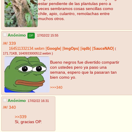
estar pendiente de las plantulas pero a
veces sembramos cosas sencillas como
chile, apio, culantro, remolachas entre
muchos otros.
Anónimo
17/02/22 15:55
OP
/#/
339
164511332134.webm
[
Google
]
[
ImgOps
]
[
iqdb
]
[
SauceNAO
]
(
171.71KB
, 1640933000512.webm
)
Bueno negros fue divertido compartir
con ustedes pero ya paso una
semana, espero que la pasaran tan
bien como yo.
>>>340
Anónimo
17/02/22 16:31
/#/
340
>>339
Si, gracias OP.