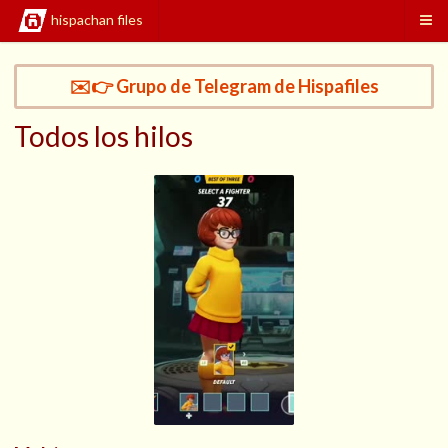
hispachan files
✉️👉 Grupo de Telegram de Hispafiles
Todos los hilos