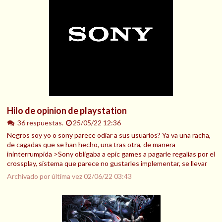
Hilo de opinion de playstation
36 respuestas.
25/05/22 12:36
Negros soy yo o sony parece odiar a sus usuarios? Ya va una racha,
de cagadas que se han hecho, una tras otra, de manera
ininterrumpida >Sony obligaba a epic games a pagarle regalías por el
crossplay, sistema que parece no gustarles implementar, se llevar
Archivado por última vez
02/06/22 03:43