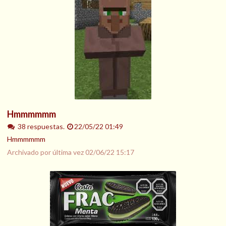
Hmmmmmm
38 respuestas.
22/05/22 01:49
Hmmmmmm
Archivado por última vez
02/06/22 15:17