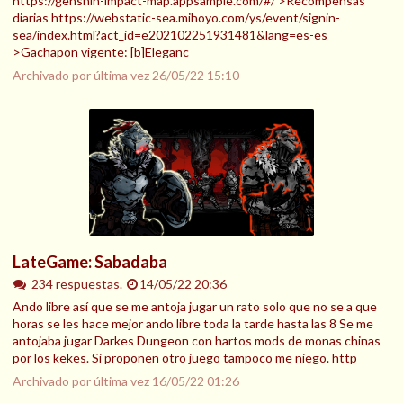
https://genshin-impact-map.appsample.com/#/ >Recompensas
diarias https://webstatic-sea.mihoyo.com/ys/event/signin-
sea/index.html?act_id=e202102251931481&lang=es-es
>Gachapon vigente: [b]Eleganc
Archivado por última vez
26/05/22 15:10
LateGame: Sabadaba
234 respuestas.
14/05/22 20:36
Ando libre así que se me antoja jugar un rato solo que no se a que
horas se les hace mejor ando libre toda la tarde hasta las 8 Se me
antojaba jugar Darkes Dungeon con hartos mods de monas chinas
por los kekes. Si proponen otro juego tampoco me niego. http
Archivado por última vez
16/05/22 01:26