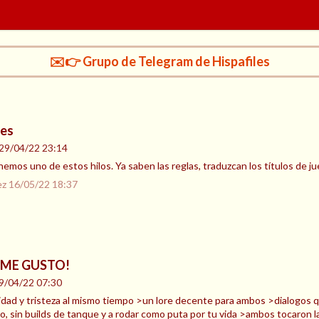
✉️👉 Grupo de Telegram de Hispafiles
nes
29/04/22 23:14
mos uno de estos hilos. Ya saben las reglas, traduzcan los títulos de ju
ez
16/05/22 18:37
 ME GUSTO!
9/04/22 07:30
ad y tristeza al mismo tiempo >un lore decente para ambos >dialogos q
do, sin builds de tanque y a rodar como puta por tu vida >ambos tocaron la