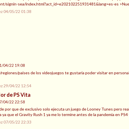
ent/signin-sea/index.html?act_id=e202102251931481&lang=es-es >Nuev
ez
04/05/22 01:38
1/04/22 19:08
regiones/países de los videojuegos te gustaría poder visitar en persona?
ez
29/04/22 12:54
dor de PS Vita
7/04/22 22:58
 por que de exclusivo solo ejecuta un juego de Looney Tunes pero realm
 ya que el Gravity Rush 1 ya me lo termine antes de la pandemia en PS4 
ez
07/05/22 22:33