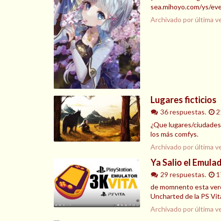
sea.mihoyo.com/ys/ev
Archivado por última v
Lugares ficticios
36 respuestas.
2
¿Que lugares/ciudades/
los más comfys.
Archivado por última v
Ya Salio el Emula
29 respuestas.
1
de momnento esta verde
Uncharted de la PS Vita
Archivado por última v