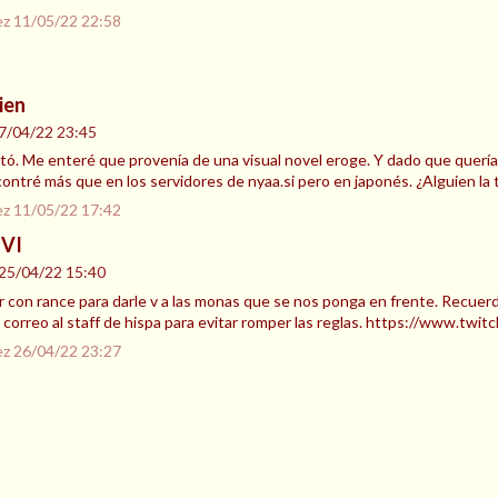
ez
11/05/22 22:58
ien
7/04/22 23:45
tó. Me enteré que provenía de una visual novel eroge. Y dado que quería 
contré más que en los servidores de nyaa.si pero en japonés. ¿Alguien la 
ez
11/05/22 17:42
 VI
25/04/22 15:40
 con rance para darle v a las monas que se nos ponga en frente. Recuer
orreo al staff de hispa para evitar romper las reglas. https://www.twitc
ez
26/04/22 23:27