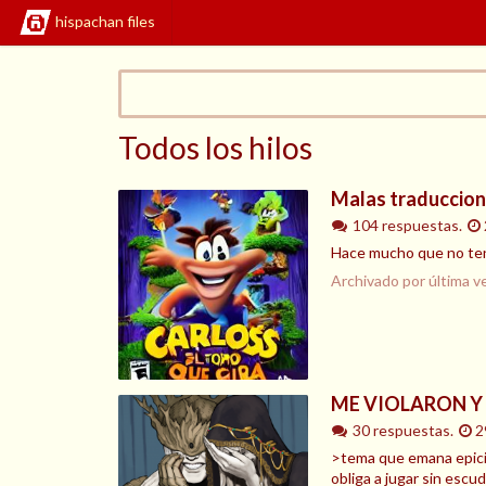
hispachan files
Todos los hilos
Malas traduccio
104 respuestas.
Hace mucho que no tene
Archivado por última v
ME VIOLARON Y
30 respuestas.
2
>tema que emana epicid
obliga a jugar sin escu