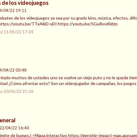
 de los videojuegos
4/04/22 19:11
tes de los videojuegos ya sea por su grado kino, música, efectos, dificultad
https://youtu.be/TTxAlkD-xDI https://youtu.be/5Gu8vvd0dzo
ez
11/05/22 17:24
4/04/22 03:48
ado muchos de ustedes uno se vuelve un viejo puto y no le queda tiemp
mitad ¿Cómo afrontar esto? Son un videojugador de campañas, los juegos s
ez
20/05/22 21:26
eneral
22/04/22 16:40
al límite de bumps.) >Mapa interactivo https://genshin-impact-map.apps