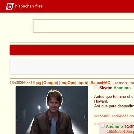
hispachan files
165393595516.jpg
[
Google
]
[
ImgOps
]
[
iqdb
]
[
SauceNAO
]
( 73.98KB
, 87
Skyrim
Anónimo
Antes que termine el c
Howard.
Así que para despedir
>>>533630
>>>533632
>>
>>
Anónimo
30/05/
165393601055.