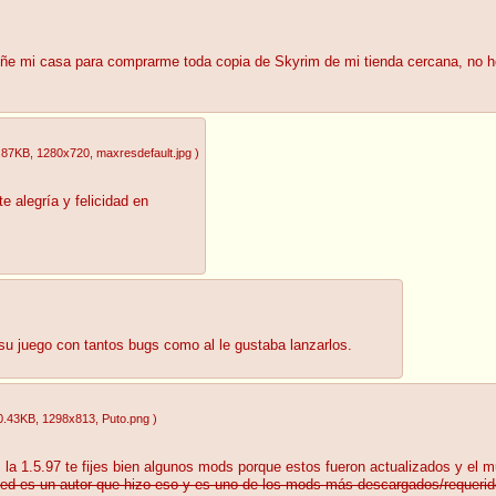
ñe mi casa para comprarme toda copia de Skyrim de mi tienda cercana, no he 
.87KB
, 1280x720
, maxresdefault.jpg
)
e alegría y felicidad en
 su juego con tantos bugs como al le gustaba lanzarlos.
0.43KB
, 1298x813
, Puto.png
)
as la 1.5.97 te fijes bien algunos mods porque estos fueron actualizados y el m
ated es un autor que hizo eso y es uno de los mods más descargados/requerid