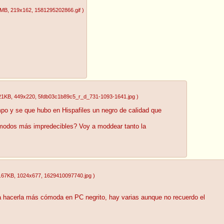
0MB
, 219x162
, 1581295202866.gif
)
21KB
, 449x220
, 5fdb03c1b89c5_r_d_731-1093-1641.jpg
)
po y se que hubo en Hispafiles un negro de calidad que
modos más impredecibles? Voy a moddear tanto la
.67KB
, 1024x677
, 1629410097740.jpg
)
a hacerla más cómoda en PC negrito, hay varias aunque no recuerdo el