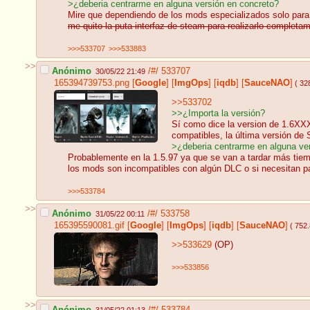
>¿deberia centrarme en alguna versión en concreto?
Mire que dependiendo de los mods especializados solo para 
me quito la puta interfaz de steam para realizarlo completam
>>>533707
>>>533883
>>
Anónimo
/#/
533707
30/05/22 21:49
165394739753.png
[
Google
]
[
ImgOps
]
[
iqdb
]
[
SauceNAO
]
( 32
>>533702
>>¿Importa la versión?
Sí como dice la version de 1.6XXX
compatibles, la última versión de 
>¿deberia centrarme en alguna ve
Probablemente en la 1.5.97 ya que se van a tardar más tiemp
los mods son incompatibles con algún DLC o si necesitan p
>>>533784
>>
Anónimo
/#/
533758
31/05/22 00:11
165395590081.gif
[
Google
]
[
ImgOps
]
[
iqdb
]
[
SauceNAO
]
( 752
>>533629
(OP)
>>>533856
>>
Anónimo
/#/
533784
31/05/22 01:13