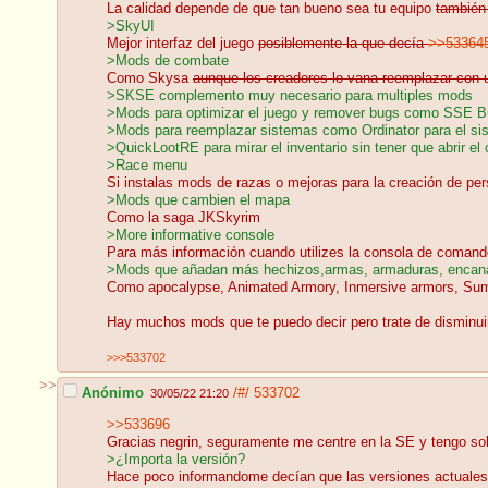
La calidad depende de que tan bueno sea tu equipo
también
>SkyUI
Mejor interfaz del juego
posiblemente la que decía
>>53364
>Mods de combate
Como Skysa
aunque los creadores lo vana reemplazar con
>SKSE complemento muy necesario para multiples mods
>Mods para optimizar el juego y remover bugs como SSE Bug 
>Mods para reemplazar sistemas como Ordinator para el sis
>QuickLootRE para mirar el inventario sin tener que abrir el
>Race menu
Si instalas mods de razas o mejoras para la creación de pe
>Mods que cambien el mapa
Como la saga JKSkyrim
>More informative console
Para más información cuando utilizes la consola de coman
>Mods que añadan más hechizos,armas, armaduras, encan
Como apocalypse, Animated Armory, Inmersive armors, S
Hay muchos mods que te puedo decir pero trate de disminuir
>>>533702
>>
Anónimo
/#/
533702
30/05/22 21:20
>>533696
Gracias negrin, seguramente me centre en la SE y tengo so
>¿Importa la versión?
Hace poco informandome decían que las versiones actuales