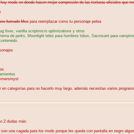
 hay mods en donde hacen mejor compresión de las texturas oficiales que red
5
 uno llamado Mco
para reemplazar como tu personaje pelea
fixes, vanilla scriptmicro optimizations y otros
tema de perks, Moonlight teles para hombres lobos, Sacrosant para vampiro
 contenedo.
rsonajes
dos
amientos
ummersmyst
 en categorías para no hacerlo muy largo, además necesitas varios programás 
lo 2 dudas más:
 son una cagada para los mods porque les queda con pantalla en negro algu