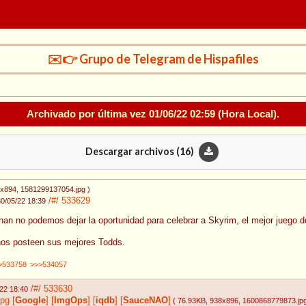
✉️👉 Grupo de Telegram de Hispafiles
Archivado por última vez
01/06/22 02:59
(Hora Local).
Descargar archivos (
16
)
0x894
, 1581299137054.jpg
)
/#/
533629
30/05/22 18:39
han no podemos dejar la oportunidad para celebrar a Skyrim, el mejor juego de
nos posteen sus mejores Todds.
>533758
>>>534057
/#/
533630
22 18:40
jpg
[
Google
]
[
ImgOps
]
[
iqdb
]
[
SauceNAO
]
( 76.93KB
, 938x896
, 1600868779873.jp