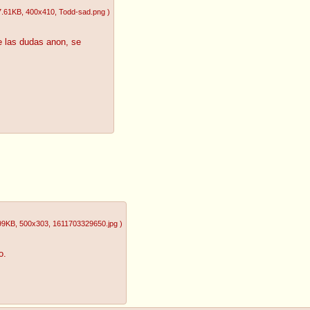
7.61KB
, 400x410
, Todd-sad.png
)
 las dudas anon, se
99KB
, 500x303
, 1611703329650.jpg
)
o.