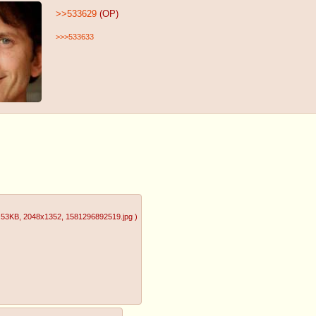
>>533629
(OP)
>>>533633
.53KB
, 2048x1352
, 1581296892519.jpg
)