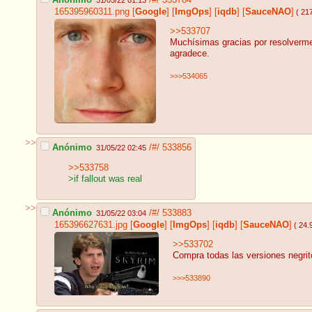
165395960311.png
[
Google
]
[
ImgOps
]
[
iqdb
]
[
SauceNAO
]
( 21
>>533707
Muchísimas gracias por resolverme
agradece.
>>>534065
>>
Anónimo
/#/
533856
31/05/22 02:45
>>533758
>if fallout was real
>>
Anónimo
/#/
533883
31/05/22 03:04
165396627631.jpg
[
Google
]
[
ImgOps
]
[
iqdb
]
[
SauceNAO
]
( 24.
>>533702
Compra todas las versiones negrit
>>>533890