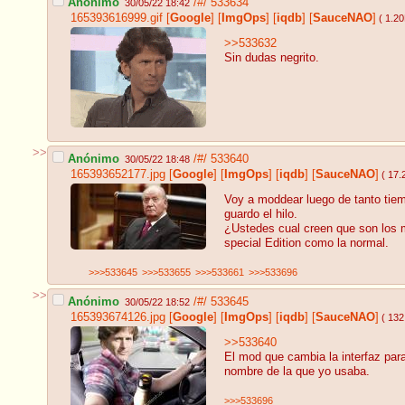
Anónimo
/#/
533634
30/05/22 18:42
165393616999.gif
[
Google
]
[
ImgOps
]
[
iqdb
]
[
SauceNAO
]
( 1.2
>>533632
Sin dudas negrito.
>>
Anónimo
/#/
533640
30/05/22 18:48
165393652177.jpg
[
Google
]
[
ImgOps
]
[
iqdb
]
[
SauceNAO
]
( 17.
Voy a moddear luego de tanto tiem
guardo el hilo.
¿Ustedes cual creen que son los 
special Edition como la normal.
>>>533645
>>>533655
>>>533661
>>>533696
>>
Anónimo
/#/
533645
30/05/22 18:52
165393674126.jpg
[
Google
]
[
ImgOps
]
[
iqdb
]
[
SauceNAO
]
( 132
>>533640
El mod que cambia la interfaz par
nombre de la que yo usaba.
>>>533696