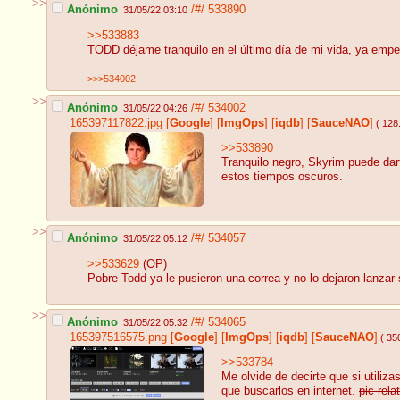
>>
Anónimo
/#/
533890
31/05/22 03:10
>>533883
TODD déjame tranquilo en el último día de mi vida, ya empe
>>>534002
>>
Anónimo
/#/
534002
31/05/22 04:26
165397117822.jpg
[
Google
]
[
ImgOps
]
[
iqdb
]
[
SauceNAO
]
( 128
>>533890
Tranquilo negro, Skyrim puede dart
estos tiempos oscuros.
>>
Anónimo
/#/
534057
31/05/22 05:12
>>533629
(OP)
Pobre Todd ya le pusieron una correa y no lo dejaron lanzar
>>
Anónimo
/#/
534065
31/05/22 05:32
165397516575.png
[
Google
]
[
ImgOps
]
[
iqdb
]
[
SauceNAO
]
( 35
>>533784
Me olvide de decirte que si utiliz
que buscarlos en internet.
pic rel