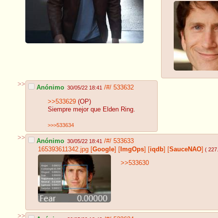
>>
Anónimo
/#/
533632
30/05/22 18:41
>>533629
(OP)
Siempre mejor que Elden Ring.
>>>533634
>>
Anónimo
/#/
533633
30/05/22 18:41
165393611342.jpg
[
Google
]
[
ImgOps
]
[
iqdb
]
[
SauceNAO
]
( 227
>>533630
>>