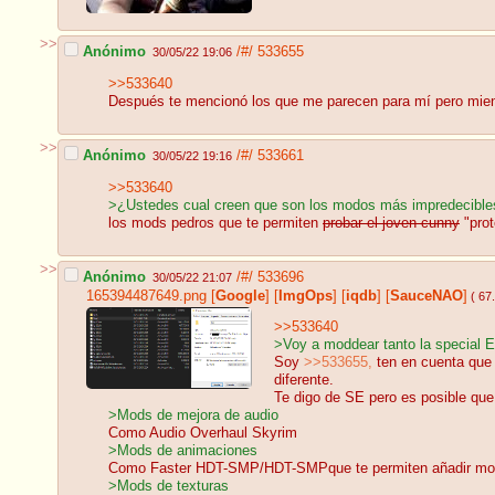
>>
Anónimo
/#/
533655
30/05/22 19:06
>>533640
Después te mencionó los que me parecen para mí pero mient
>>
Anónimo
/#/
533661
30/05/22 19:16
>>533640
>¿Ustedes cual creen que son los modos más impredecible
los mods pedros que te permiten
probar el joven cunny
"prot
>>
Anónimo
/#/
533696
30/05/22 21:07
165394487649.png
[
Google
]
[
ImgOps
]
[
iqdb
]
[
SauceNAO
]
( 67
>>533640
>Voy a moddear tanto la special E
Soy
>>533655,
ten en cuenta que 
diferente.
Te digo de SE pero es posible que
>Mods de mejora de audio
Como Audio Overhaul Skyrim
>Mods de animaciones
Como Faster HDT-SMP/HDT-SMPque te permiten añadir movim
>Mods de texturas