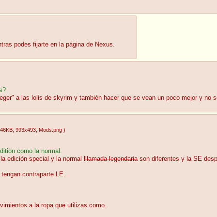
ras podes fijarte en la página de Nexus.
s?
eger" a las lolis de skyrim y también hacer que se vean un poco mejor y no s
.46KB
, 993x493
, Mods.png
)
dition como la normal.
la edición special y la normal
lllamada legendaria
son diferentes y la SE des
 tengan contraparte LE.
ientos a la ropa que utilizas como.