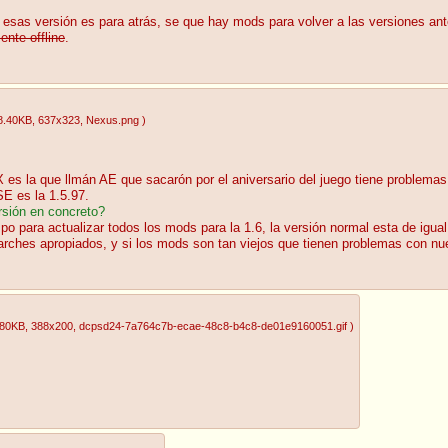
esas versión es para atrás, se que hay mods para volver a las versiones ant
ente offline
.
8.40KB
, 637x323
, Nexus.png
)
 es la que llmán AE que sacarón por el aniversario del juego tiene problema
SE es la 1.5.97.
rsión en concreto?
o para actualizar todos los mods para la 1.6, la versión normal esta de igual
arches apropiados, y si los mods son tan viejos que tienen problemas con n
.80KB
, 388x200
, dcpsd24-7a764c7b-ecae-48c8-b4c8-de01e9160051.gif
)