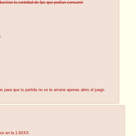
ucirían la cantidad de fps que podían consumir
s
para que tu partida no se te arruine apenas abris el juego.
nos en la 1.6XXX.