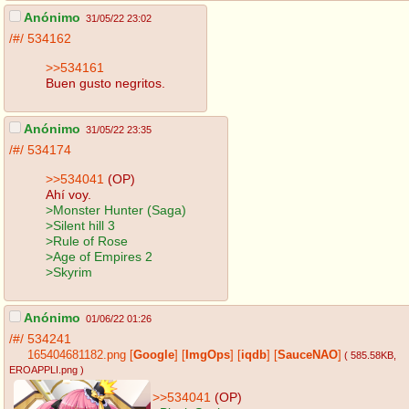
Anónimo
31/05/22 23:02
/#/
534162
>>534161
Buen gusto negritos.
Anónimo
31/05/22 23:35
/#/
534174
>>534041
(OP)
Ahí voy.
>Monster Hunter (Saga)
>Silent hill 3
>Rule of Rose
>Age of Empires 2
>Skyrim
Anónimo
01/06/22 01:26
/#/
534241
165404681182.png
[
Google
]
[
ImgOps
]
[
iqdb
]
[
SauceNAO
]
( 585.58KB
,
EROAPPLI.png
)
>>534041
(OP)