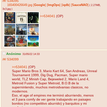
/#/
534095
165400426649.jpg
[
Google
]
[
ImgOps
]
[
iqdb
]
[
SauceNAO
]
( 2.27MB
,
3x3.jpg
)
>>534041
(OP)
Anónimo
31/05/22 14:33
/#/
534099
>>534041
(OP)
Super Mario Bros 3, Mario Kart 64, San Andreas, Unreal
Tournament 1999, Dig Dug, Pacman, Super mario
world, TLZ Minish Cap, Bejeweled 2, Wario Land 4,
Metroid Fusion y Super Metroid, B.O.B de la
supernintendo, muchos metroidvanias clasicos, no
modernos.
Eso, el age of empires me terminó aburriendo, menos
el 3 para comfy de ver gente trabajando en paisajes
bonitos (no competitivo aburrido) y barquitos y mi