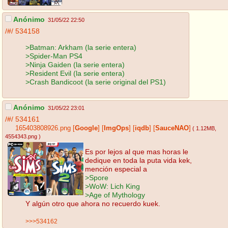
Anónimo
31/05/22 22:50
/#/
534158
>Batman: Arkham (la serie entera)
>Spider-Man PS4
>Ninja Gaiden (la serie entera)
>Resident Evil (la serie entera)
>Crash Bandicoot (la serie original del PS1)
Anónimo
31/05/22 23:01
/#/
534161
165403808926.png
[
Google
]
[
ImgOps
]
[
iqdb
]
[
SauceNAO
]
( 1.12MB
,
4554343.png
)
Es por lejos al que mas horas le
dedique en toda la puta vida kek,
mención especial a
>Spore
>WoW: Lich King
>Age of Mythology
Y algún otro que ahora no recuerdo kuek.
>>>534162