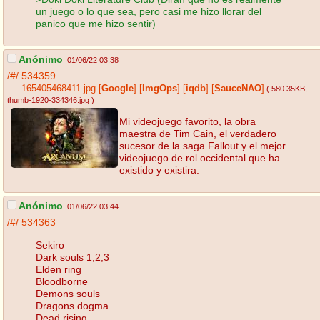
un juego o lo que sea, pero casi me hizo llorar del
panico que me hizo sentir)
Anónimo
01/06/22 03:38
/#/
534359
165405468411.jpg
[
Google
]
[
ImgOps
]
[
iqdb
]
[
SauceNAO
]
( 580.35KB
,
thumb-1920-334346.jpg
)
Mi videojuego favorito, la obra
maestra de Tim Cain, el verdadero
sucesor de la saga Fallout y el mejor
videojuego de rol occidental que ha
existido y existira.
Anónimo
01/06/22 03:44
/#/
534363
Sekiro
Dark souls 1,2,3
Elden ring
Bloodborne
Demons souls
Dragons dogma
Dead rising