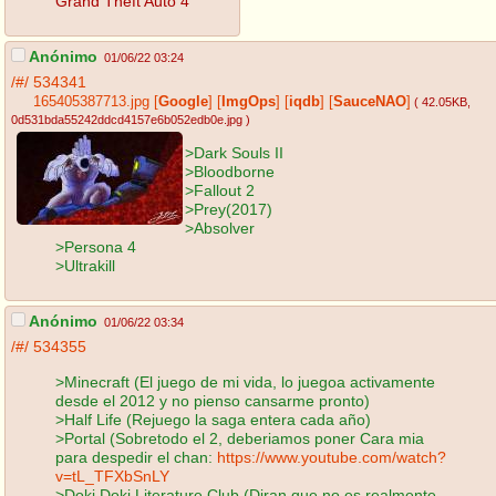
Grand Theft Auto 4
Anónimo
01/06/22 03:24
/#/
534341
165405387713.jpg
[
Google
]
[
ImgOps
]
[
iqdb
]
[
SauceNAO
]
( 42.05KB
,
0d531bda55242ddcd4157e6b052edb0e.jpg
)
>Dark Souls II
>Bloodborne
>Fallout 2
>Prey(2017)
>Absolver
>Persona 4
>Ultrakill
Anónimo
01/06/22 03:34
/#/
534355
>Minecraft (El juego de mi vida, lo juegoa activamente
desde el 2012 y no pienso cansarme pronto)
>Half Life (Rejuego la saga entera cada año)
>Portal (Sobretodo el 2, deberiamos poner Cara mia
para despedir el chan:
https://www.youtube.com/watch?
v=tL_TFXbSnLY
>Doki Doki Literature Club (Diran que no es realmente