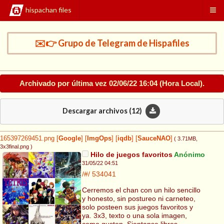
hispachan files
✉️👉 Grupo de Telegram de Hispafiles
Archivado por última vez
02/06/22 16:04
(Hora Local).
Descargar archivos (
12
)
165397269451.png
[
Google
]
[
ImgOps
]
[
iqdb
]
[
SauceNAO
]
( 3.71MB
,
3x3final.png
)
Hilo de juegos favoritos
Anónimo
31/05/22 04:51
/#/
534041
Cerremos el chan con un hilo sencillo
y honesto, sin postureo ni carneteo,
solo posteen sus juegos favoritos y
ya. 3x3, texto o una sola imagen,
como gusten. Sientanse libres