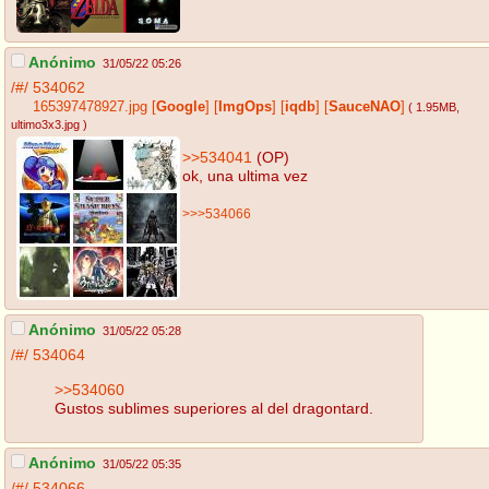
Anónimo
31/05/22 05:26
/#/
534062
165397478927.jpg
[
Google
]
[
ImgOps
]
[
iqdb
]
[
SauceNAO
]
( 1.95MB
,
ultimo3x3.jpg
)
>>534041
(OP)
ok, una ultima vez
>>>534066
Anónimo
31/05/22 05:28
/#/
534064
>>534060
Gustos sublimes superiores al del dragontard.
Anónimo
31/05/22 05:35
/#/
534066