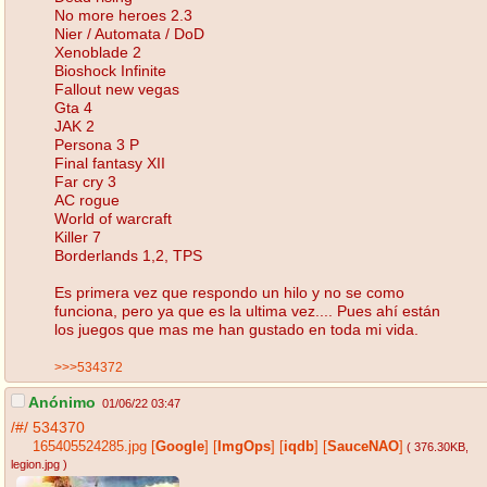
No more heroes 2.3
Nier / Automata / DoD
Xenoblade 2
Bioshock Infinite
Fallout new vegas
Gta 4
JAK 2
Persona 3 P
Final fantasy XII
Far cry 3
AC rogue
World of warcraft
Killer 7
Borderlands 1,2, TPS
Es primera vez que respondo un hilo y no se como
funciona, pero ya que es la ultima vez.... Pues ahí están
los juegos que mas me han gustado en toda mi vida.
>>>534372
Anónimo
01/06/22 03:47
/#/
534370
165405524285.jpg
[
Google
]
[
ImgOps
]
[
iqdb
]
[
SauceNAO
]
( 376.30KB
,
legion.jpg
)