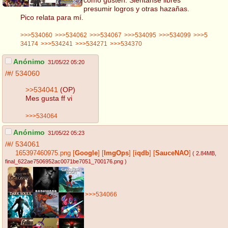
presumir logros y otras hazañas.
Pico relata para mí.
>>>534060
>>>534062
>>>534067
>>>534095
>>>534099
>>>5
34174
>>>534241
>>>534271
>>>534370
Anónimo
31/05/22 05:20
/#/
534060
>>534041
(OP)
Mes gusta ff vi
>>>534064
Anónimo
31/05/22 05:23
/#/
534061
165397460975.png
[
Google
]
[
ImgOps
]
[
iqdb
]
[
SauceNAO
]
( 2.84MB
,
final_622ae7506952ac0071be7051_700176.png
)
>>>534066