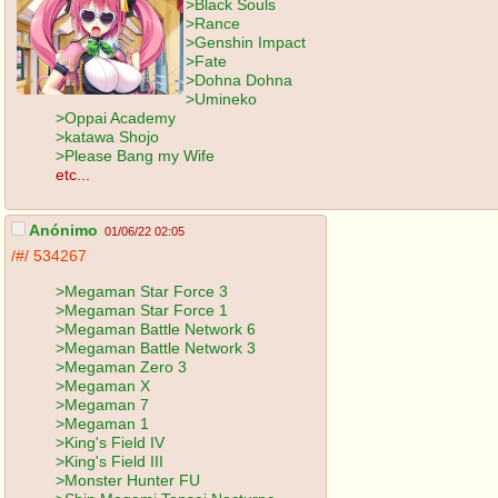
>Black Souls
>Rance
>Genshin Impact
>Fate
>Dohna Dohna
>Umineko
>Oppai Academy
>katawa Shojo
>Please Bang my Wife
etc...
Anónimo
01/06/22 02:05
/#/
534267
>Megaman Star Force 3
>Megaman Star Force 1
>Megaman Battle Network 6
>Megaman Battle Network 3
>Megaman Zero 3
>Megaman X
>Megaman 7
>Megaman 1
>King's Field IV
>King's Field III
>Monster Hunter FU