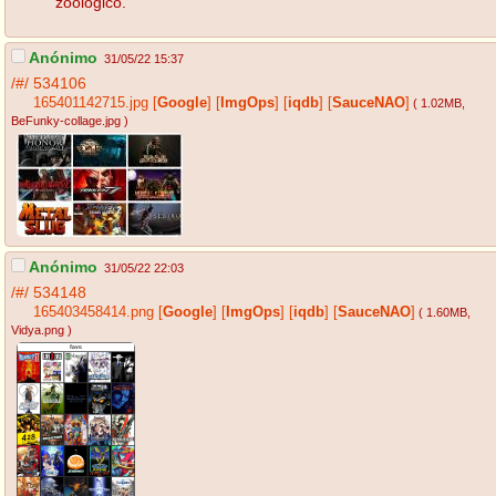
zoologico.
Anónimo
31/05/22 15:37
/#/
534106
165401142715.jpg
[
Google
]
[
ImgOps
]
[
iqdb
]
[
SauceNAO
]
( 1.02MB
,
BeFunky-collage.jpg
)
Anónimo
31/05/22 22:03
/#/
534148
165403458414.png
[
Google
]
[
ImgOps
]
[
iqdb
]
[
SauceNAO
]
( 1.60MB
,
Vidya.png
)