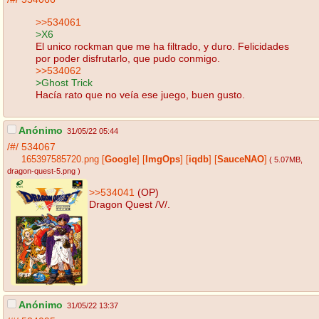
>>534061
>X6
El unico rockman que me ha filtrado, y duro. Felicidades
por poder disfrutarlo, que pudo conmigo.
>>534062
>Ghost Trick
Hacía rato que no veía ese juego, buen gusto.
Anónimo
31/05/22 05:44
/#/
534067
165397585720.png
[
Google
]
[
ImgOps
]
[
iqdb
]
[
SauceNAO
]
( 5.07MB
,
dragon-quest-5.png
)
>>534041
(OP)
Dragon Quest /V/.
Anónimo
31/05/22 13:37