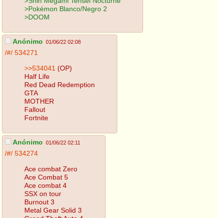
>Shin Megami Tensei Nocturne
>Pokémon Blanco/Negro 2
>DOOM
Anónimo
01/06/22 02:08
/#/
534271
>>534041
(OP)
Half Life
Red Dead Redemption
GTA
MOTHER
Fallout
Fortnite
Anónimo
01/06/22 02:11
/#/
534274
Ace combat Zero
Ace Combat 5
Ace combat 4
SSX on tour
Burnout 3
Metal Gear Solid 3