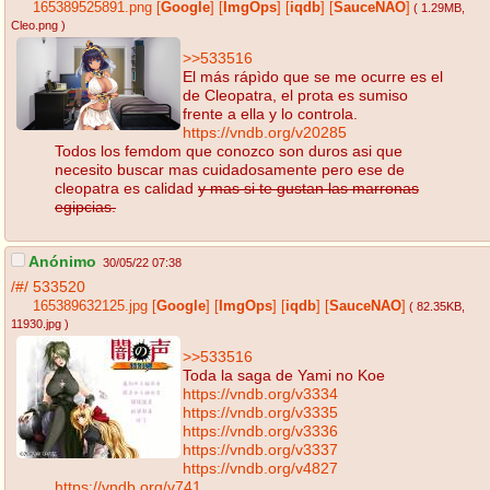
165389525891.png
[
Google
]
[
ImgOps
]
[
iqdb
]
[
SauceNAO
]
( 1.29MB
,
Cleo.png
)
>>533516
El más rápìdo que se me ocurre es el
de Cleopatra, el prota es sumiso
frente a ella y lo controla.
https://vndb.org/v20285
Todos los femdom que conozco son duros asi que
necesito buscar mas cuidadosamente pero ese de
cleopatra es calidad
y mas si te gustan las marronas
egipcias.
Anónimo
30/05/22 07:38
/#/
533520
165389632125.jpg
[
Google
]
[
ImgOps
]
[
iqdb
]
[
SauceNAO
]
( 82.35KB
,
11930.jpg
)
>>533516
Toda la saga de Yami no Koe
https://vndb.org/v3334
https://vndb.org/v3335
https://vndb.org/v3336
https://vndb.org/v3337
https://vndb.org/v4827
https://vndb.org/v741