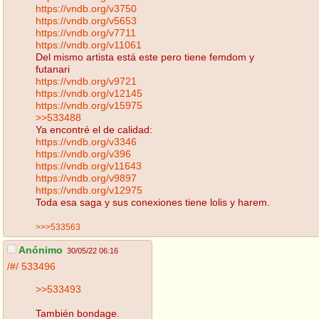
https://vndb.org/v3750
https://vndb.org/v5653
https://vndb.org/v7711
https://vndb.org/v11061
Del mismo artista está este pero tiene femdom y
futanari
https://vndb.org/v9721
https://vndb.org/v12145
https://vndb.org/v15975
>>533488
Ya encontré el de calidad:
https://vndb.org/v3346
https://vndb.org/v396
https://vndb.org/v11643
https://vndb.org/v9897
https://vndb.org/v12975
Toda esa saga y sus conexiones tiene lolis y harem.
>>>533563
Anónimo
30/05/22 06:16
/#/
533496
>>533493
También bondage.