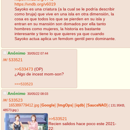
https://vndb.org/v6019
Sayoko es una criatura (a la cual se le podría describir
como bruja) que vive en una isla en otra dimensión, la
cosa es que todos los que se pierden en su isla y
entran en su mansión son domados por ella tanto
hombres como mujeres, la historia es bastante
interesante y tiene lo que quieres ya que cuando
Sayoko actua aplica un femdom gentil pero dominante.
Anónimo
30/05/22 07:44
/#/
533521
>>533473
(OP)
¿Algo de incest mom-son?
>>>533523
Anónimo
30/05/22 08:03
/#/
533523
165389779412.jpg
[
Google
]
[
ImgOps
]
[
iqdb
]
[
SauceNAO
]
( 131.95KB
,
48573.jpg
)
>>533521
Recien salidos hace poco este 2021-
22: