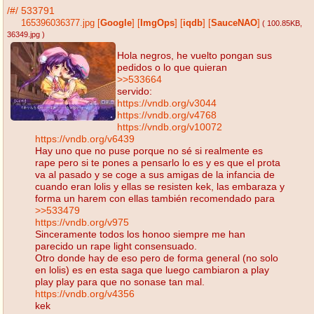
/#/
533791
165396036377.jpg
[
Google
]
[
ImgOps
]
[
iqdb
]
[
SauceNAO
]
( 100.85KB
,
36349.jpg
)
Hola negros, he vuelto pongan sus
pedidos o lo que quieran
>>533664
servido:
https://vndb.org/v3044
https://vndb.org/v4768
https://vndb.org/v10072
https://vndb.org/v6439
Hay uno que no puse porque no sé si realmente es
rape pero si te pones a pensarlo lo es y es que el prota
va al pasado y se coge a sus amigas de la infancia de
cuando eran lolis y ellas se resisten kek, las embaraza y
forma un harem con ellas también recomendado para
>>533479
https://vndb.org/v975
Sinceramente todos los honoo siempre me han
parecido un rape light consensuado.
Otro donde hay de eso pero de forma general (no solo
en lolis) es en esta saga que luego cambiaron a play
play play para que no sonase tan mal.
https://vndb.org/v4356
kek