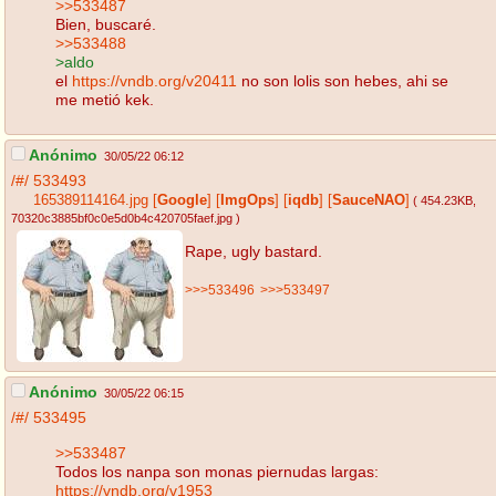
>>533487
Bien, buscaré.
>>533488
>aldo
el
https://vndb.org/v20411
no son lolis son hebes, ahi se
me metió kek.
Anónimo
30/05/22 06:12
/#/
533493
165389114164.jpg
[
Google
]
[
ImgOps
]
[
iqdb
]
[
SauceNAO
]
( 454.23KB
,
70320c3885bf0c0e5d0b4c420705faef.jpg
)
Rape, ugly bastard.
>>>533496
>>>533497
Anónimo
30/05/22 06:15
/#/
533495
>>533487
Todos los nanpa son monas piernudas largas:
https://vndb.org/v1953