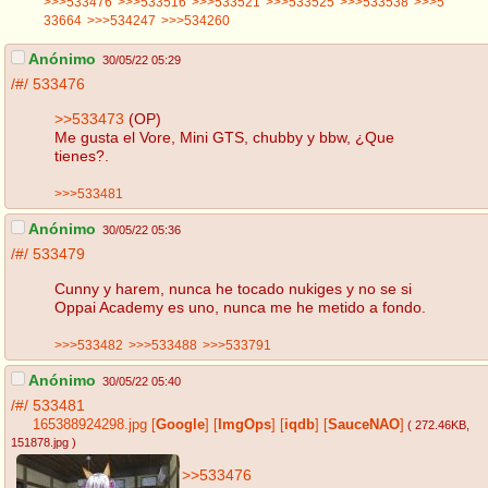
>>>533476
>>>533516
>>>533521
>>>533525
>>>533538
>>>5
33664
>>>534247
>>>534260
Anónimo
30/05/22 05:29
/#/
533476
>>533473
(OP)
Me gusta el Vore, Mini GTS, chubby y bbw, ¿Que
tienes?.
>>>533481
Anónimo
30/05/22 05:36
/#/
533479
Cunny y harem, nunca he tocado nukiges y no se si
Oppai Academy es uno, nunca me he metido a fondo.
>>>533482
>>>533488
>>>533791
Anónimo
30/05/22 05:40
/#/
533481
165388924298.jpg
[
Google
]
[
ImgOps
]
[
iqdb
]
[
SauceNAO
]
( 272.46KB
,
151878.jpg
)
>>533476