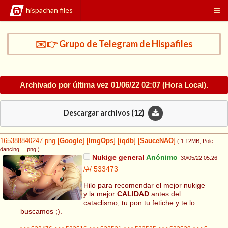
hispachan files
✉️👉 Grupo de Telegram de Hispafiles
Archivado por última vez
01/06/22 02:07
(Hora Local).
Descargar archivos (
12
)
165388840247.png
[
Google
]
[
ImgOps
]
[
iqdb
]
[
SauceNAO
]
( 1.12MB
, Pole
dancing__.png
)
Nukige general
Anónimo
30/05/22 05:26
/#/
533473
Hilo para recomendar el mejor nukige
y la mejor
CALIDAD
antes del
cataclismo, tu pon tu fetiche y te lo
buscamos ;).