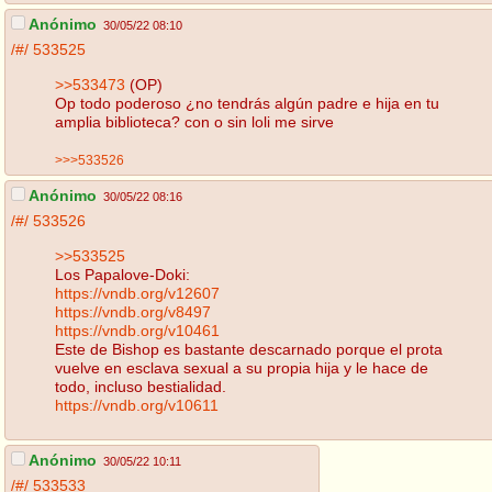
Anónimo
30/05/22 08:10
/#/
533525
>>533473
(OP)
Op todo poderoso ¿no tendrás algún padre e hija en tu
amplia biblioteca? con o sin loli me sirve
>>>533526
Anónimo
30/05/22 08:16
/#/
533526
>>533525
Los Papalove-Doki:
https://vndb.org/v12607
https://vndb.org/v8497
https://vndb.org/v10461
Este de Bishop es bastante descarnado porque el prota
vuelve en esclava sexual a su propia hija y le hace de
todo, incluso bestialidad.
https://vndb.org/v10611
Anónimo
30/05/22 10:11
/#/
533533