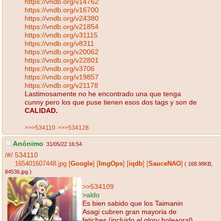
https://vndb.org/v14762
https://vndb.org/v16700
https://vndb.org/v24380
https://vndb.org/v21854
https://vndb.org/v31115
https://vndb.org/v8311
https://vndb.org/v20062
https://vndb.org/v22801
https://vndb.org/v3706
https://vndb.org/v19857
https://vndb.org/v21178
Lastimosamente no he encontrado una que tenga
cunny pero los que puse tienen esos dos tags y son de
CALIDAD.
>>>534110
>>>534128
Anónimo
31/05/22 16:54
/#/
534110
165401607448.jpg
[
Google
]
[
ImgOps
]
[
iqdb
]
[
SauceNAO
]
( 168.98KB
,
84536.jpg
)
>>534109
>aldo
Es bien sabido que los Taimanin
Asagi cubren gran mayoria de
fetiches (incluido el glory hole+oral)