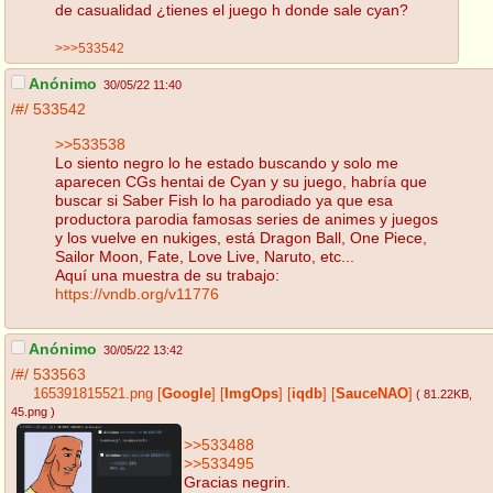
de casualidad ¿tienes el juego h donde sale cyan?
>>>533542
Anónimo
30/05/22 11:40
/#/
533542
>>533538
Lo siento negro lo he estado buscando y solo me
aparecen CGs hentai de Cyan y su juego, habría que
buscar si Saber Fish lo ha parodiado ya que esa
productora parodia famosas series de animes y juegos
y los vuelve en nukiges, está Dragon Ball, One Piece,
Sailor Moon, Fate, Love Live, Naruto, etc...
Aquí una muestra de su trabajo:
https://vndb.org/v11776
Anónimo
30/05/22 13:42
/#/
533563
165391815521.png
[
Google
]
[
ImgOps
]
[
iqdb
]
[
SauceNAO
]
( 81.22KB
,
45.png
)
>>533488
>>533495
Gracias negrin.