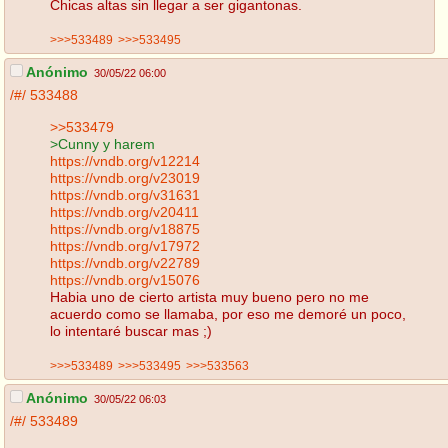
Chicas altas sin llegar a ser gigantonas.
>>>533489
>>>533495
Anónimo
30/05/22 06:00
/#/
533488
>>533479
>Cunny y harem
https://vndb.org/v12214
https://vndb.org/v23019
https://vndb.org/v31631
https://vndb.org/v20411
https://vndb.org/v18875
https://vndb.org/v17972
https://vndb.org/v22789
https://vndb.org/v15076
Habia uno de cierto artista muy bueno pero no me
acuerdo como se llamaba, por eso me demoré un poco,
lo intentaré buscar mas ;)
>>>533489
>>>533495
>>>533563
Anónimo
30/05/22 06:03
/#/
533489