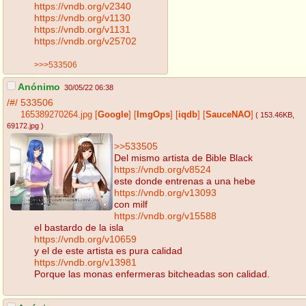
https://vndb.org/v2340
https://vndb.org/v1130
https://vndb.org/v1131
https://vndb.org/v25702
>>>533506
Anónimo
30/05/22 06:38
/#/
533506
165389270264.jpg
[
Google
]
[
ImgOps
]
[
iqdb
]
[
SauceNAO
]
( 153.46KB
,
69172.jpg
)
>>533505
Del mismo artista de Bible Black
https://vndb.org/v8524
este donde entrenas a una hebe
https://vndb.org/v13093
con milf
https://vndb.org/v15588
el bastardo de la isla
https://vndb.org/v10659
y el de este artista es pura calidad
https://vndb.org/v13981
Porque las monas enfermeras bitcheadas son calidad.