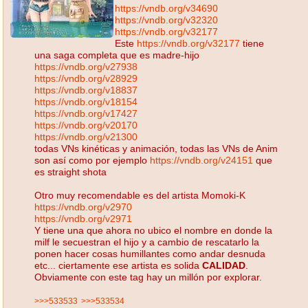
https://vndb.org/v34690
https://vndb.org/v32320
https://vndb.org/v32177
Este
https://vndb.org/v32177
tiene
una saga completa que es madre-hijo
https://vndb.org/v27938
https://vndb.org/v28929
https://vndb.org/v18837
https://vndb.org/v18154
https://vndb.org/v17427
https://vndb.org/v20170
https://vndb.org/v21300
todas VNs kinéticas y animación, todas las VNs de Anim
son así como por ejemplo
https://vndb.org/v24151
que
es straight shota
Otro muy recomendable es del artista Momoki-K
https://vndb.org/v2970
https://vndb.org/v2971
Y tiene una que ahora no ubico el nombre en donde la
milf le secuestran el hijo y a cambio de rescatarlo la
ponen hacer cosas humillantes como andar desnuda
etc... ciertamente ese artista es solida
CALIDAD
.
Obviamente con este tag hay un millón por explorar.
>>>533533
>>>533534