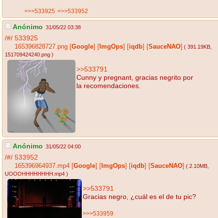
>>>533925
>>>533952
Anónimo
31/05/22 03:38
/#/
533925
165396828727.png
[
Google
]
[
ImgOps
]
[
iqdb
]
[
SauceNAO
]
( 391.19KB
,
151709424240.png
)
>>533791
Cunny y pregnant, gracias negrito por
la recomendaciones.
Anónimo
31/05/22 04:00
/#/
533952
165396964937.mp4
[
Google
]
[
ImgOps
]
[
iqdb
]
[
SauceNAO
]
( 2.10MB
,
UOOOHHHHHHHH.mp4
)
>>533791
Gracias negro, ¿cuál es el de tu pic?
>>>533959