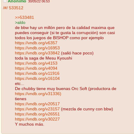
Anónimo
30/05/22 06:53
/#/
533512
>>533481
>aldo
de bbw hay un millón pero de la calidad maxima que
puedes conseguir (si te gusta la corrupción) son casi
todos los juegos de BISHOP como por ejemplo
https://vndb.org/v6357
https://vndb.org/v16953
https://vndb.org/v33842
(salió hace poco)
toda la saga de Mesu Kyoushi
https://vndb.org/v4153
https://vndb.org/v4094
https://vndb.org/v11916
https://vndb.org/v16104
etc...
De chubby tiene muy buenas Orc Soft (productora de
https://vndb.org/v31336)
tienes
https://vndb.org/v20517
https://vndb.org/v23157
(mezcla de cunny con bbw)
https://vndb.org/v26551
https://vndb.org/v30227
Y muchos más.