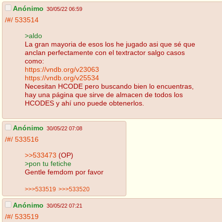
Anónimo
30/05/22 06:59
/#/
533514
>aldo
La gran mayoria de esos los he jugado asi que sé que
anclan perfectamente con el textractor salgo casos
como:
https://vndb.org/v23063
https://vndb.org/v25534
Necesitan HCODE pero buscando bien lo encuentras,
hay una página que sirve de almacen de todos los
HCODES y ahí uno puede obtenerlos.
Anónimo
30/05/22 07:08
/#/
533516
>>533473
(OP)
>pon tu fetiche
Gentle femdom por favor
>>>533519
>>>533520
Anónimo
30/05/22 07:21
/#/
533519