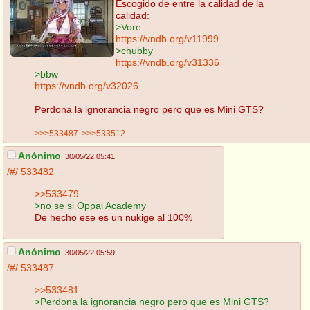
Escogido de entre la calidad de la
calidad:
>Vore
https://vndb.org/v11999
>chubby
https://vndb.org/v31336
>bbw
https://vndb.org/v32026
Perdona la ignorancia negro pero que es Mini GTS?
>>>533487
>>>533512
Anónimo
30/05/22 05:41
/#/
533482
>>533479
>no se si Oppai Academy
De hecho ese es un nukige al 100%
Anónimo
30/05/22 05:59
/#/
533487
>>533481
>Perdona la ignorancia negro pero que es Mini GTS?