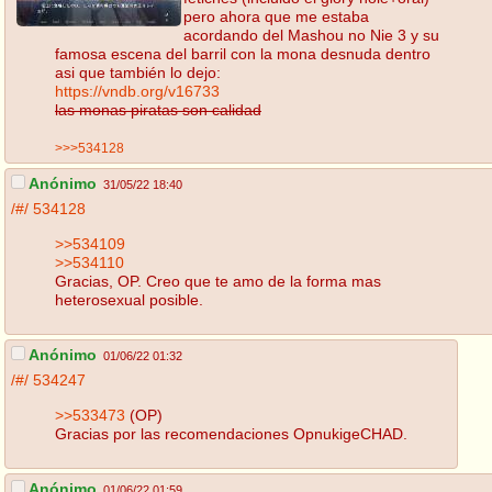
pero ahora que me estaba
acordando del Mashou no Nie 3 y su
famosa escena del barril con la mona desnuda dentro
asi que también lo dejo:
https://vndb.org/v16733
las monas piratas son calidad
>>>534128
Anónimo
31/05/22 18:40
/#/
534128
>>534109
>>534110
Gracias, OP. Creo que te amo de la forma mas
heterosexual posible.
Anónimo
01/06/22 01:32
/#/
534247
>>533473
(OP)
Gracias por las recomendaciones OpnukigeCHAD.
Anónimo
01/06/22 01:59