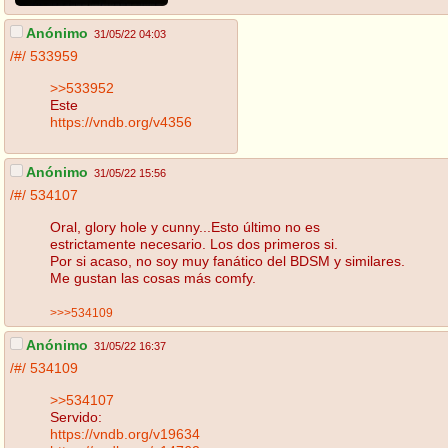
Anónimo
31/05/22 04:03
/#/
533959
>>533952
Este
https://vndb.org/v4356
Anónimo
31/05/22 15:56
/#/
534107
Oral, glory hole y cunny...Esto último no es
estrictamente necesario. Los dos primeros si.
Por si acaso, no soy muy fanático del BDSM y similares.
Me gustan las cosas más comfy.
>>>534109
Anónimo
31/05/22 16:37
/#/
534109
>>534107
Servido:
https://vndb.org/v19634