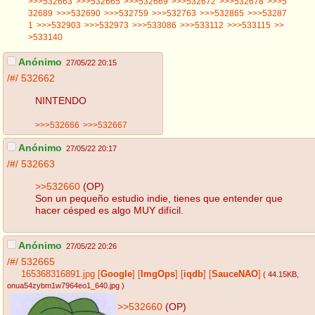
>>>532663
>>>532665
>>>532669
>>>532672
>>>532678
>>>5
32689
>>>532690
>>>532759
>>>532763
>>>532865
>>>53287
1
>>>532903
>>>532973
>>>533086
>>>533112
>>>533115
>>
>533140
Anónimo
27/05/22 20:15
/#/
532662
NINTENDO
>>>532666
>>>532667
Anónimo
27/05/22 20:17
/#/
532663
>>532660
(OP)
Son un pequeño estudio indie, tienes que entender que
hacer césped es algo MUY difícil.
Anónimo
27/05/22 20:26
/#/
532665
165368316891.jpg
[
Google
]
[
ImgOps
]
[
iqdb
]
[
SauceNAO
]
( 44.15KB
,
onua54zybm1w7964eo1_640.jpg
)
>>532660
(OP)