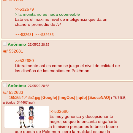
>>532679
> la monita no es nada coomeable
Este es el maximo nivel de inteligencia que da un
chanero promedio de /v/
>>>532681
>>>532683
Anónimo
27/05/22 20:52
/#/
532681
>>532680
Literalmente así es como se juzga el nivel de calidad de
los diseños de las monitas en Pokémon.
Anónimo
27/05/22 20:55
/#/
532683
165368494852.jpg
[
Google
]
[
ImgOps
]
[
iqdb
]
[
SauceNAO
]
( 76.74KB
,
articulos_344467.jpg
)
>>532680
Es muy genérica y decepcionante
negro, se que te encanta engañarte
a ti mismo porque es lo único bueno
que queda de Pokemon, pero la realidad es que la