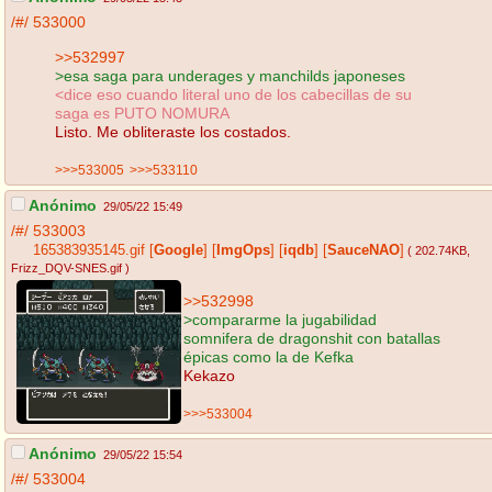
/#/
533000
>>532997
>esa saga para underages y manchilds japoneses
<dice eso cuando literal uno de los cabecillas de su
saga es PUTO NOMURA
Listo. Me obliteraste los costados.
>>>533005
>>>533110
Anónimo
29/05/22 15:49
/#/
533003
165383935145.gif
[
Google
]
[
ImgOps
]
[
iqdb
]
[
SauceNAO
]
( 202.74KB
,
Frizz_DQV-SNES.gif
)
>>532998
>compararme la jugabilidad
somnifera de dragonshit con batallas
épicas como la de Kefka
Kekazo
>>>533004
Anónimo
29/05/22 15:54
/#/
533004