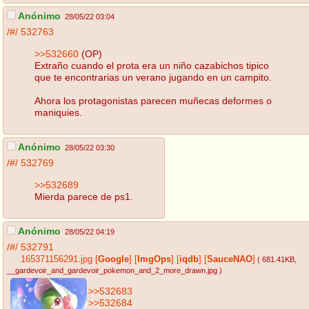
Anónimo
28/05/22 03:04
/#/
532763
>>532660
(OP)
Extraño cuando el prota era un niño cazabichos tipico
que te encontrarias un verano jugando en un campito.
Ahora los protagonistas parecen muñecas deformes o
maniquies.
Anónimo
28/05/22 03:30
/#/
532769
>>532689
Mierda parece de ps1.
Anónimo
28/05/22 04:19
/#/
532791
165371156291.jpg
[
Google
]
[
ImgOps
]
[
iqdb
]
[
SauceNAO
]
( 681.41KB
,
__gardevoir_and_gardevoir_pokemon_and_2_more_drawn.jpg
)
>>532683
>>532684