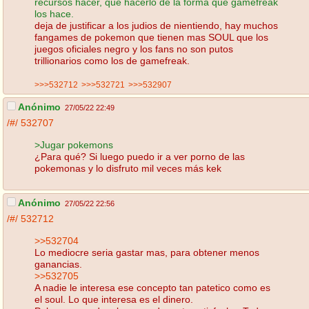
recursos hacer, que hacerlo de la forma que gamefreak
los hace.
deja de justificar a los judios de nientiendo, hay muchos
fangames de pokemon que tienen mas SOUL que los
juegos oficiales negro y los fans no son putos
trillionarios como los de gamefreak.
>>>532712
>>>532721
>>>532907
Anónimo
27/05/22 22:49
/#/
532707
>Jugar pokemons
¿Para qué? Si luego puedo ir a ver porno de las
pokemonas y lo disfruto mil veces más kek
Anónimo
27/05/22 22:56
/#/
532712
>>532704
Lo mediocre seria gastar mas, para obtener menos
ganancias.
>>532705
A nadie le interesa ese concepto tan patetico como es
el soul. Lo que interesa es el dinero.