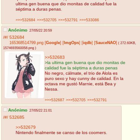
ultima gen buena que dio monitas de calidad fue la
séptima a duras penas.
>>>532684
>>>532705
>>>532791
>>>533086
Anónimo
27/05/22 20:59
/#/
532684
165368514799.png
[
Google
]
[
ImgOps
]
[
iqdb
]
[
SauceNAO
]
( 272.60KB
,
1574693560058.png
)
>>532683
>la ultima gen buena que dio monitas de
calidad fue la séptima a duras penas
No negro, cálmate, el trio de Alola es
puro sexo y hay cunny de calidad. En la
octava me gustó Marnie, está Bea y
Nessa.
>>>532687
>>>532705
>>>532791
Anónimo
27/05/22 21:01
/#/
532685
>>532679
Nintendo finalmente se canso de los coomers.