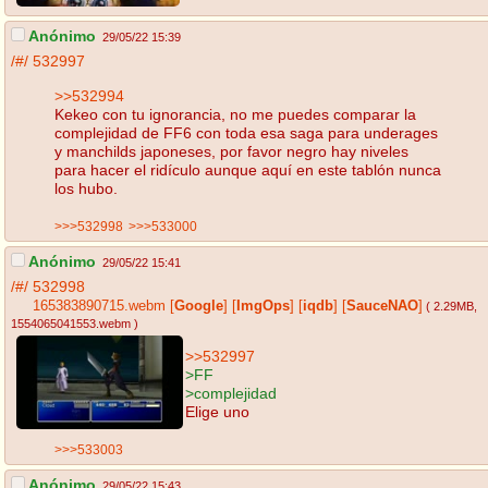
Anónimo
29/05/22 15:39
/#/
532997
>>532994
Kekeo con tu ignorancia, no me puedes comparar la
complejidad de FF6 con toda esa saga para underages
y manchilds japoneses, por favor negro hay niveles
para hacer el ridículo aunque aquí en este tablón nunca
los hubo.
>>>532998
>>>533000
Anónimo
29/05/22 15:41
/#/
532998
165383890715.webm
[
Google
]
[
ImgOps
]
[
iqdb
]
[
SauceNAO
]
( 2.29MB
,
1554065041553.webm
)
>>532997
>FF
>complejidad
Elige uno
>>>533003
Anónimo
29/05/22 15:43