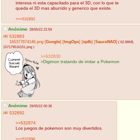
interesa ni esta capacitado para el 3D, con lo que te
queda el 3D mas aburrido y generico que existe.
>>>532892
Anónimo
28/05/22 22:59
/#/
532883
165377874146.png
[
Google
]
[
ImgOps
]
[
iqdb
]
[
SauceNAO
]
( 62.88KB
,
157179516151.png
)
>>532830
>Digimon tratando de imitar a Pokemon
Anónimo
29/05/22 00:38
/#/
532892
>>532874
Los juegos de pokemon son muy divertidos.
>>>532896