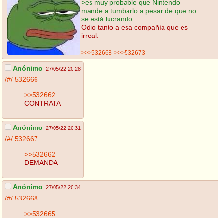
>es muy probable que Nintendo
mande a tumbarlo a pesar de que no
se está lucrando.
Odio tanto a esa compañía que es
irreal.
>>>532668
>>>532673
Anónimo
27/05/22 20:28
/#/
532666
>>532662
CONTRATA
Anónimo
27/05/22 20:31
/#/
532667
>>532662
DEMANDA
Anónimo
27/05/22 20:34
/#/
532668
>>532665