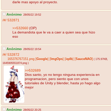
darle mas apoyo al proyecto.
Anónimo
28/05/22 19:52
/#/
532871
>>532660
(OP)
La demandota que le va a caer a quien sea que hizo
eso
Anónimo
28/05/22 19:54
/#/
532872
165376767151.png
[
Google
]
[
ImgOps
]
[
iqdb
]
[
SauceNAO
]
( 175.97KB
,
1645905551874.png
)
>>532689
Dios santo, yo no tengo ninguna experiencia en
programacion, pero siento que con unos
tutoriales de Unity y blender, hasta yo hago algo
mejor
Anónimo
28/05/22 20:25