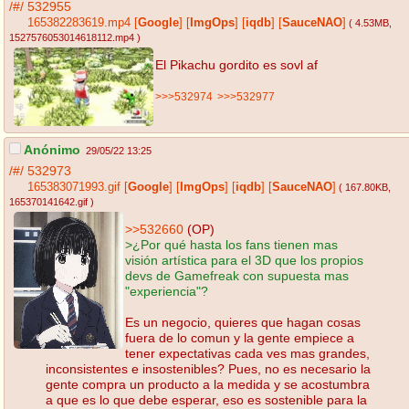
/#/
532955
165382283619.mp4
[
Google
]
[
ImgOps
]
[
iqdb
]
[
SauceNAO
]
( 4.53MB
,
1527576053014618112.mp4
)
El Pikachu gordito es sovl af
>>>532974
>>>532977
Anónimo
29/05/22 13:25
/#/
532973
165383071993.gif
[
Google
]
[
ImgOps
]
[
iqdb
]
[
SauceNAO
]
( 167.80KB
,
165370141642.gif
)
>>532660
(OP)
>¿Por qué hasta los fans tienen mas
visión artística para el 3D que los propios
devs de Gamefreak con supuesta mas
"experiencia"?
Es un negocio, quieres que hagan cosas
fuera de lo comun y la gente empiece a
tener expectativas cada ves mas grandes,
inconsistentes e insostenibles? Pues, no es necesario la
gente compra un producto a la medida y se acostumbra
a que es lo que debe esperar, eso es sostenible para la