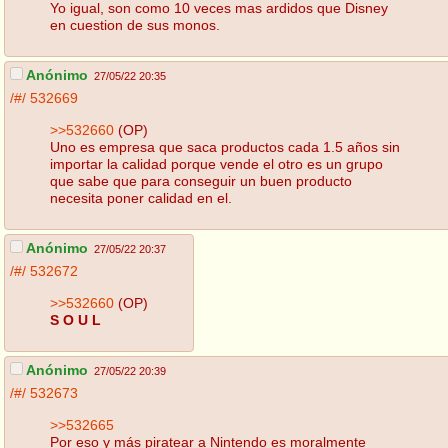
Yo igual, son como 10 veces mas ardidos que Disney
en cuestion de sus monos.
Anónimo
27/05/22 20:35
/#/
532669
>>532660
(OP)
Uno es empresa que saca productos cada 1.5 años sin
importar la calidad porque vende el otro es un grupo
que sabe que para conseguir un buen producto
necesita poner calidad en el.
Anónimo
27/05/22 20:37
/#/
532672
>>532660
(OP)
S O U L
Anónimo
27/05/22 20:39
/#/
532673
>>532665
Por eso y más piratear a Nintendo es moralmente