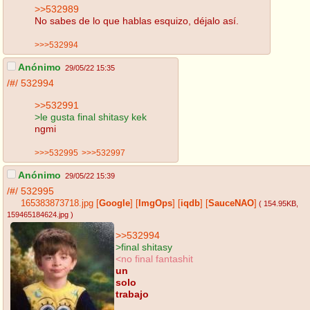
>>532989
No sabes de lo que hablas esquizo, déjalo así.
>>>532994
Anónimo
29/05/22 15:35
/#/
532994
>>532991
>le gusta final shitasy kek
ngmi
>>>532995
>>>532997
Anónimo
29/05/22 15:39
/#/
532995
165383873718.jpg
[
Google
]
[
ImgOps
]
[
iqdb
]
[
SauceNAO
]
( 154.95KB
,
159465184624.jpg
)
>>532994
>final shitasy
<no final fantashit
un
solo
trabajo