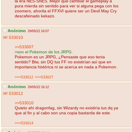
la era NES-SNES. Mejor que cambiar el gameplay a
pura mierda sin sentido para ver si alguna pega con los
zoomers, ahorita el FFXVI quiere ser un Devil May Cry
descafeinado kekazo.
Anónimo
29/05/22 16:07
/#/
533010
>>533007
>son el Pokemon de los JRPG.
Pokemon es un JRPG, ¿Pensaste que eso tenia
sentido? Btw, sin DQ tus FF no existirían así que en
importancia histórica ni se acerca en nada a Pokemon.
>>>533012
>>>533027
Anónimo
29/05/22 16:12
/#/
533012
>>533010
Quieto ahí dragonfag, sin Wizardy no existiría tus dq ya
que al fin y al cabo son una copia bastarda de este.
>>>533014