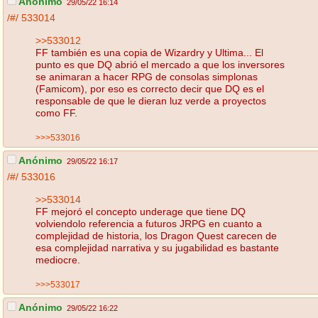
Anónimo
29/05/22 16:14
/#/
533014
>>533012
FF también es una copia de Wizardry y Ultima... El
punto es que DQ abrió el mercado a que los inversores
se animaran a hacer RPG de consolas simplonas
(Famicom), por eso es correcto decir que DQ es el
responsable de que le dieran luz verde a proyectos
como FF.
>>>533016
Anónimo
29/05/22 16:17
/#/
533016
>>533014
FF mejoró el concepto underage que tiene DQ
volviendolo referencia a futuros JRPG en cuanto a
complejidad de historia, los Dragon Quest carecen de
esa complejidad narrativa y su jugabilidad es bastante
mediocre.
>>>533017
Anónimo
29/05/22 16:22