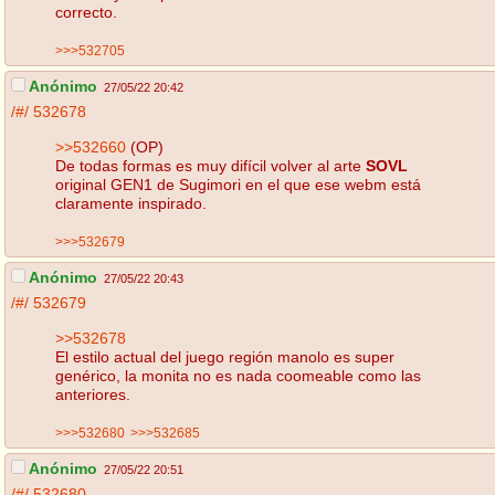
correcto.
>>>532705
Anónimo
27/05/22 20:42
/#/
532678
>>532660
(OP)
De todas formas es muy difícil volver al arte
SOVL
original GEN1 de Sugimori en el que ese webm está
claramente inspirado.
>>>532679
Anónimo
27/05/22 20:43
/#/
532679
>>532678
El estilo actual del juego región manolo es super
genérico, la monita no es nada coomeable como las
anteriores.
>>>532680
>>>532685
Anónimo
27/05/22 20:51
/#/
532680