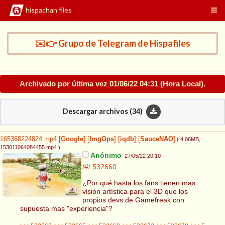
hispachan files
✉️👉 Grupo de Telegram de Hispafiles
Archivado por última vez
01/06/22 04:31
(Hora Local).
Descargar archivos (
34
)
165368224824.mp4
[
Google
]
[
ImgOps
]
[
iqdb
]
[
SauceNAO
]
( 4.06MB
,
153011064084455.mp4
)
Anónimo
27/05/22 20:10
/#/
532660
¿Por qué hasta los fans tienen mas
visión artística para el 3D que los
propios devs de Gamefreak con
supuesta mas "experiencia"?