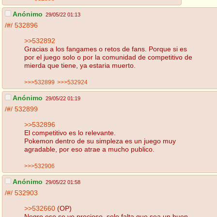
Anónimo
29/05/22 01:13
/#/
532896
>>532892
Gracias a los fangames o retos de fans. Porque si es
por el juego solo o por la comunidad de competitivo de
mierda que tiene, ya estaria muerto.
>>>532899
>>>532924
Anónimo
29/05/22 01:19
/#/
532899
>>532896
El competitivo es lo relevante.
Pokemon dentro de su simpleza es un juego muy
agradable, por eso atrae a mucho publico.
>>>532906
Anónimo
29/05/22 01:58
/#/
532903
>>532660
(OP)
Negro eso se ve precioso, solo falta que sea un buen