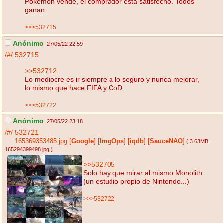
Pokemon vende, el comprador esta satisfecho. Todos
ganan.
>>>532715
Anónimo
27/05/22 22:59
/#/
532715
>>532712
Lo mediocre es ir siempre a lo seguro y nunca mejorar,
lo mismo que hace FIFA y CoD.
>>>532722
Anónimo
27/05/22 23:18
/#/
532721
165369353485.jpg
[
Google
]
[
ImgOps
]
[
iqdb
]
[
SauceNAO
]
( 3.63MB
,
165294399498.jpg
)
>>532705
Solo hay que mirar al mismo Monolith
(un estudio propio de Nintendo...)
>>>532722