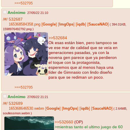
>>>532705
Anónimo
27/05/22 21:10
/#/
532687
165368584358.png
[
Google
]
[
ImgOps
]
[
iqdb
]
[
SauceNAO
]
( 394.01KB
,
1598976492792.png
)
>>532684
Ok esas están bien, pero tampoco se
ve ese mar de calidad que se veía en
generaciones pasadas, ya con la
novena gen parece que ya perdieron
el toque con la protagonista,
esperemos que al menos haya una
líder de Gimnasio con lindo diseño
para que se rediman un poco.
>>>532705
Anónimo
27/05/22 21:21
/#/
532689
165368646530.webm
[
Google
]
[
ImgOps
]
[
iqdb
]
[
SauceNAO
]
( 2.64MB
,
soullessmon.webm
)
>>532660
(OP)
>mientras tanto el ultimo juego de 60