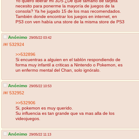
Yo quiero liberar mi 3DS ¿De que tamaño de tarjeta
necesito para ponerme la mayoría de juegos de la
consola? Ya he jugado 15 de los mas recomendados.
También donde encontrar los juegos en internet, en
PS3 con ven había una store de la misma store de PS3
Anónimo
29/05/22 03:42
/#/
532924
>>532896
Si encuentras a alguien en el tablón respondiendo de
forma muy infantil a criticas a Nintendo o Pokemon, es
un enfermo mental del Chan, solo ignóralo.
Anónimo
29/05/22 10:53
/#/
532952
>>532906
Si, pokemon es muy querido.
Su influencia es tan grande que va mas alla de los
videojuegos.
Anónimo
29/05/22 11:13