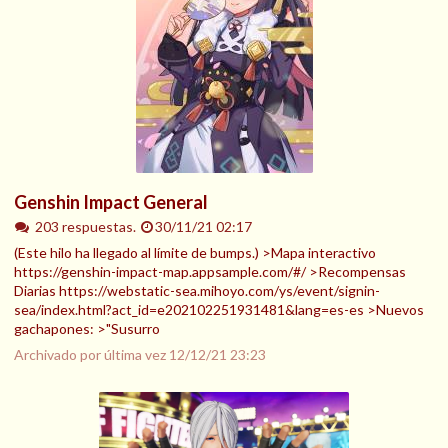
Genshin Impact General
203 respuestas.
30/11/21 02:17
(Este hilo ha llegado al límite de bumps.) >Mapa interactivo
https://genshin-impact-map.appsample.com/#/ >Recompensas
Diarias https://webstatic-sea.mihoyo.com/ys/event/signin-
sea/index.html?act_id=e202102251931481&lang=es-es >Nuevos
gachapones: >"Susurro
Archivado por última vez
12/12/21 23:23