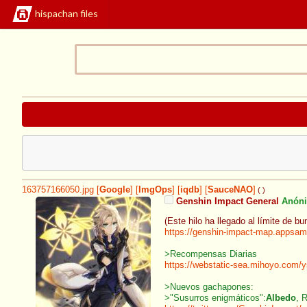
hispachan files
163757166050.jpg
[
Google
]
[
ImgOps
]
[
iqdb
]
[
SauceNAO
]
( )
Genshin Impact General
Anón
(Este hilo ha llegado al límite de b
https://genshin-impact-map.appsam
>Recompensas Diarias
https://webstatic-sea.mihoyo.com/
>Nuevos gachapones:
>"Susurros enigmáticos":
Albedo
, 