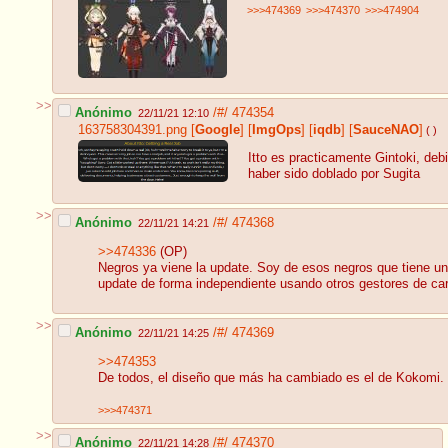
>>>474369
>>>474370
>>>474904
>>
Anónimo
/#/
474354
22/11/21 12:10
163758304391.png
[
Google
]
[
ImgOps
]
[
iqdb
]
[
SauceNAO
]
( )
Itto es practicamente Gintoki, deb
haber sido doblado por Sugita
>>
Anónimo
/#/
474368
22/11/21 14:21
>>474336
(OP)
Negros ya viene la update. Soy de esos negros que tiene u
update de forma independiente usando otros gestores de carg
>>
Anónimo
/#/
474369
22/11/21 14:25
>>474353
De todos, el diseño que más ha cambiado es el de Kokomi.
>>>474371
>>
Anónimo
/#/
474370
22/11/21 14:28