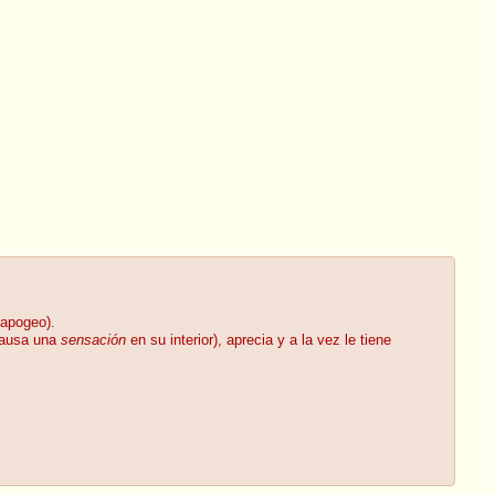
 apogeo).
 causa una
sensación
en su interior), aprecia y a la vez le tiene