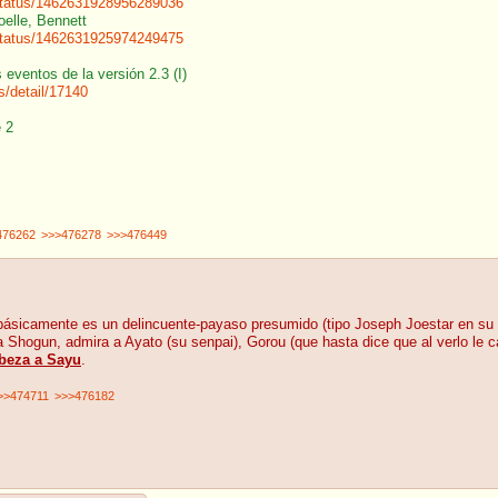
/status/1462631928956289036
oelle, Bennett
/status/1462631925974249475
 eventos de la versión 2.3 (I)
/detail/17140
 2
476262
>>>476278
>>>476449
o y básicamente es un delincuente-payaso presumido (tipo Joseph Joestar en su
a Shogun, admira a Ayato (su senpai), Gorou (que hasta dice que al verlo le
abeza a Sayu
.
>>474711
>>>476182