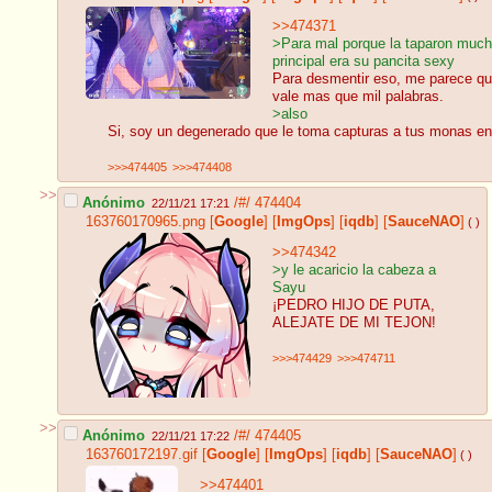
>>474371
>Para mal porque la taparon mucho
principal era su pancita sexy
Para desmentir eso, me parece q
vale mas que mil palabras.
>also
Si, soy un degenerado que le toma capturas a tus monas en 
>>>474405
>>>474408
>>
Anónimo
/#/
474404
22/11/21 17:21
163760170965.png
[
Google
]
[
ImgOps
]
[
iqdb
]
[
SauceNAO
]
( )
>>474342
>y le acaricio la cabeza a
Sayu
¡PEDRO HIJO DE PUTA,
ALEJATE DE MI TEJON!
>>>474429
>>>474711
>>
Anónimo
/#/
474405
22/11/21 17:22
163760172197.gif
[
Google
]
[
ImgOps
]
[
iqdb
]
[
SauceNAO
]
( )
>>474401