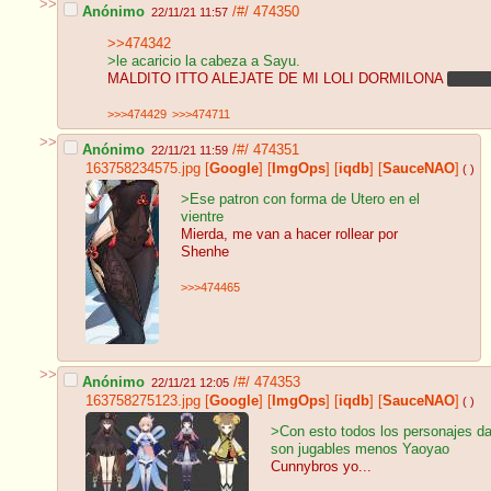
>>
Anónimo
/#/
474350
22/11/21 11:57
>>474342
>le acaricio la cabeza a Sayu.
MALDITO ITTO ALEJATE DE MI LOLI DORMILONA
REEE
>>>474429
>>>474711
>>
Anónimo
/#/
474351
22/11/21 11:59
163758234575.jpg
[
Google
]
[
ImgOps
]
[
iqdb
]
[
SauceNAO
]
( )
>Ese patron con forma de Utero en el
vientre
Mierda, me van a hacer rollear por
Shenhe
>>>474465
>>
Anónimo
/#/
474353
22/11/21 12:05
163758275123.jpg
[
Google
]
[
ImgOps
]
[
iqdb
]
[
SauceNAO
]
( )
>Con esto todos los personajes da
son jugables menos Yaoyao
Cunnybros yo...