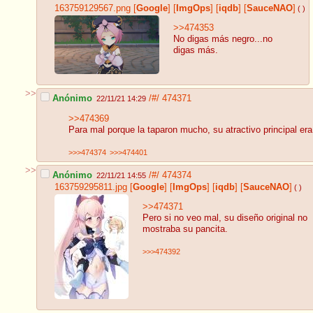
163759129567.png
[
Google
]
[
ImgOps
]
[
iqdb
]
[
SauceNAO
]
( )
>>474353
No digas más negro...no
digas más.
>>
Anónimo
/#/
474371
22/11/21 14:29
>>474369
Para mal porque la taparon mucho, su atractivo principal er
>>>474374
>>>474401
>>
Anónimo
/#/
474374
22/11/21 14:55
163759295811.jpg
[
Google
]
[
ImgOps
]
[
iqdb
]
[
SauceNAO
]
( )
>>474371
Pero si no veo mal, su diseño original no
mostraba su pancita.
>>>474392