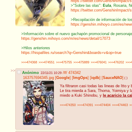
https://twitter.com/GenshinImpact
>"Sobre las olas":
Eula
, Rosaria, N
https://twitter.com/GenshinImpact
>Recopilación de información de los
https://genshin.mihoyo.com/es/news
>Información sobre el nuevo gachapón promocional de personaje
https://genshin.mihoyo.com/m/es/news/detail/17073
>Hilos anteriores
https://hispafiles.ru/search?q=Genshin&boards=v&op=true
>>>474368
>>>474551
>>>475755
>>>475889
>>>476041
>>>476202
>>>
>>
Anónimo
/#/
474342
22/11/21 10:29
163757694345.jpg
[
Google
]
[
ImgOps
]
[
iqdb
]
[
SauceNAO
]
( )
Ya filtraron casi todas las lineas de Itt
Le tira mierda a Sara, Thoma, Yoimiya y l
miedo a Kuki Shinobu, y
le acaricio la c
>>>474350
>>>474391
>>>474404
>>>474463
>