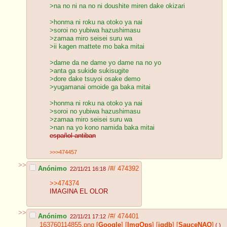
>na no ni na no ni doushite miren dake okizari
>honma ni roku na otoko ya nai
>soroi no yubiwa hazushimasu
>zamaa miro seisei suru wa
>ii kagen mattete mo baka mitai
>dame da ne dame yo dame na no yo
>anta ga sukide sukisugite
>dore dake tsuyoi osake demo
>yugamanai omoide ga baka mitai
>honma ni roku na otoko ya nai
>soroi no yubiwa hazushimasu
>zamaa miro seisei suru wa
>nan na yo kono namida baka mitai
español antiban
>>>474457
>>
Anónimo
/#/
474392
22/11/21 16:18
>>474374
IMAGINA EL OLOR
>>
Anónimo
/#/
474401
22/11/21 17:12
163760114855.png
[
Google
]
[
ImgOps
]
[
iqdb
]
[
SauceNAO
]
( )