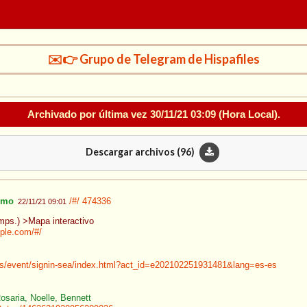
✉️👉 Grupo de Telegram de Hispafiles
Archivado por última vez
30/11/21 03:09
(Hora Local).
Descargar archivos (
96
)
imo
/#/
474336
22/11/21 09:01
umps.) >Mapa interactivo
ple.com/#/
ys/event/signin-sea/index.html?act_id=e202102251931481&lang=es-es
Rosaria, Noelle, Bennett