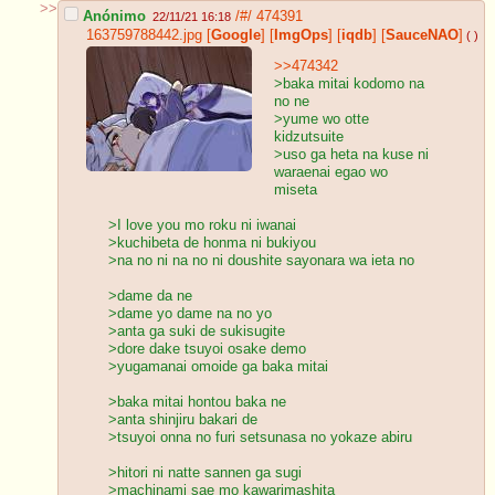
>>
Anónimo
/#/
474391
22/11/21 16:18
163759788442.jpg
[
Google
]
[
ImgOps
]
[
iqdb
]
[
SauceNAO
]
( )
>>474342
>baka mitai kodomo na
no ne
>yume wo otte
kidzutsuite
>uso ga heta na kuse ni
waraenai egao wo
miseta
>I love you mo roku ni iwanai
>kuchibeta de honma ni bukiyou
>na no ni na no ni doushite sayonara wa ieta no
>dame da ne
>dame yo dame na no yo
>anta ga suki de sukisugite
>dore dake tsuyoi osake demo
>yugamanai omoide ga baka mitai
>baka mitai hontou baka ne
>anta shinjiru bakari de
>tsuyoi onna no furi setsunasa no yokaze abiru
>hitori ni natte sannen ga sugi
>machinami sae mo kawarimashita