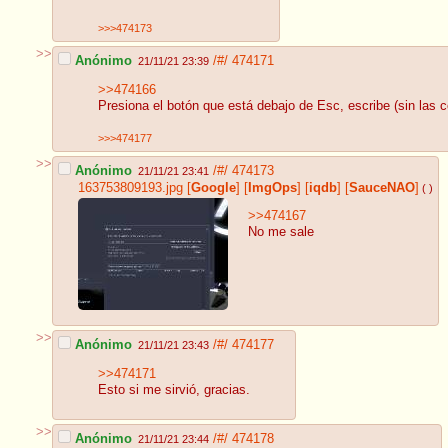
>>>474173
>>
Anónimo
/#/
474171
21/11/21 23:39
>>474166
Presiona el botón que está debajo de Esc, escribe (sin las 
>>>474177
>>
Anónimo
/#/
474173
21/11/21 23:41
163753809193.jpg
[
Google
]
[
ImgOps
]
[
iqdb
]
[
SauceNAO
]
( )
>>474167
No me sale
>>
Anónimo
/#/
474177
21/11/21 23:43
>>474171
Esto si me sirvió, gracias.
>>
Anónimo
/#/
474178
21/11/21 23:44