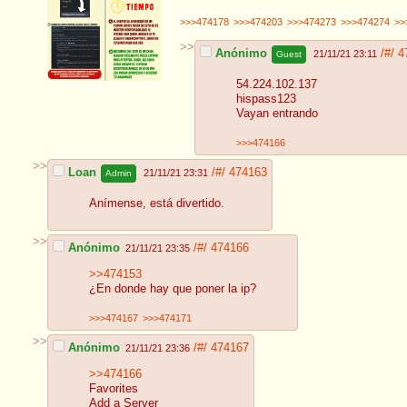
>>>474178
>>>474203
>>>474273
>>>474274
>>
>>
Anónimo
/#/
4
21/11/21 23:11
Guest
54.224.102.137
hispass123
Vayan entrando
>>>474166
>>
Loan
/#/
474163
21/11/21 23:31
Admin
Anímense, está divertido.
>>
Anónimo
/#/
474166
21/11/21 23:35
>>474153
¿En donde hay que poner la ip?
>>>474167
>>>474171
>>
Anónimo
/#/
474167
21/11/21 23:36
>>474166
Favorites
Add a Server