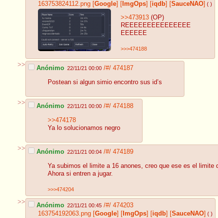
163753824112.png
[
Google
]
[
ImgOps
]
[
iqdb
]
[
SauceNAO
]
( )
>>473913
(OP)
REEEEEEEEEEEEEEE
EEEEEE
>>>474188
>>
Anónimo
/#/
474187
22/11/21 00:00
Postean si algun simio encontro sus id’s
>>
Anónimo
/#/
474188
22/11/21 00:00
>>474178
Ya lo solucionamos negro
>>
Anónimo
/#/
474189
22/11/21 00:04
Ya subimos el limite a 16 anones, creo que ese es el limite
Ahora si entren a jugar.
>>>474204
>>
Anónimo
/#/
474203
22/11/21 00:45
163754192063.png
[
Google
]
[
ImgOps
]
[
iqdb
]
[
SauceNAO
]
( )