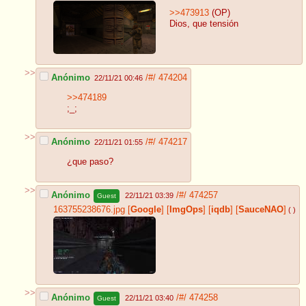
>>473913
(OP)
Dios, que tensión
>>
Anónimo
/#/
474204
22/11/21 00:46
>>474189
;_;
>>
Anónimo
/#/
474217
22/11/21 01:55
¿que paso?
>>
Anónimo
/#/
474257
22/11/21 03:39
Guest
163755238676.jpg
[
Google
]
[
ImgOps
]
[
iqdb
]
[
SauceNAO
]
( )
>>
Anónimo
/#/
474258
22/11/21 03:40
Guest