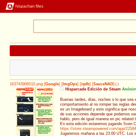
hispachan files
163743906510.png
[
Google
]
[
ImgOps
]
[
iqdb
]
[
SauceNAO
]
( )
Hisparcade Edición de Steam
Anóni
Buenas tardes, días, noches o lo que sea e
comportamiento al no romper las reglas den
es un Imageboard y esto significa que no
de sus acciones depende que podamos segui
hablo, pero de igual manera en pic related 
En esta edición estaremos jugando Sven C
https://store.steampowered.com/app/2258
Jugaremos mañana a las 23:00 UTC. Los e