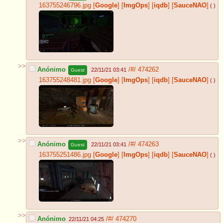
163755246796.jpg
[
Google
]
[
ImgOps
]
[
iqdb
]
[
SauceNAO
]
( )
>>
Anónimo
/#/
474262
22/11/21 03:41
Guest
163755248481.jpg
[
Google
]
[
ImgOps
]
[
iqdb
]
[
SauceNAO
]
( )
>>
Anónimo
/#/
474263
22/11/21 03:41
Guest
163755251486.jpg
[
Google
]
[
ImgOps
]
[
iqdb
]
[
SauceNAO
]
( )
>>
Anónimo
/#/
474270
22/11/21 04:25