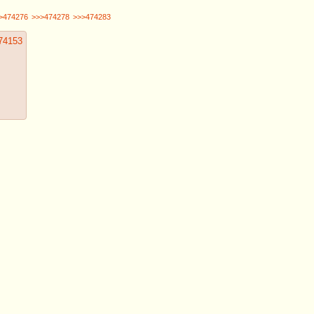
>474276
>>>474278
>>>474283
74153