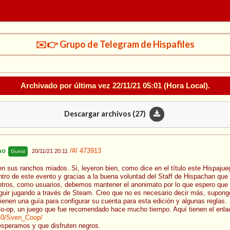
✉️👉 Grupo de Telegram de Hispafiles
Archivado por última vez
22/11/21 05:01
(Hora Local).
Descargar archivos (
27
)
mo
/#/
473913
20/11/21 20:11
Guest
n sus ranchos miados. Si, leyeron bien, como dice en el título este Hispajue
tro de este evento y gracias a la buena voluntad del Staff de Hispachan que 
sotros, como usuarios, debemos mantener el anonimato por lo que espero que
r jugando a través de Steam. Creo que no es necesario decir más, supongo 
tienen una guía para configurar su cuenta para esta edición y algunas reglas.
o-op, un juego que fue recomendado hace mucho tiempo. Aquí tienen el enlac
40/Sven_Coop/
speramos y que disfruten negros.