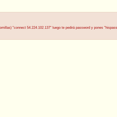
comillas) "connect 54.224.102.137" luego te pedirá password y pones "hispas