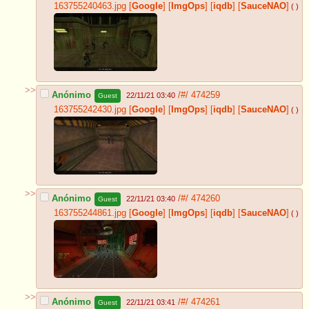
163755240463.jpg
[
Google
]
[
ImgOps
]
[
iqdb
]
[
SauceNAO
]
( )
>>
Anónimo
/#/
474259
22/11/21 03:40
Guest
163755242430.jpg
[
Google
]
[
ImgOps
]
[
iqdb
]
[
SauceNAO
]
( )
>>
Anónimo
/#/
474260
22/11/21 03:40
Guest
163755244861.jpg
[
Google
]
[
ImgOps
]
[
iqdb
]
[
SauceNAO
]
( )
>>
Anónimo
/#/
474261
22/11/21 03:41
Guest