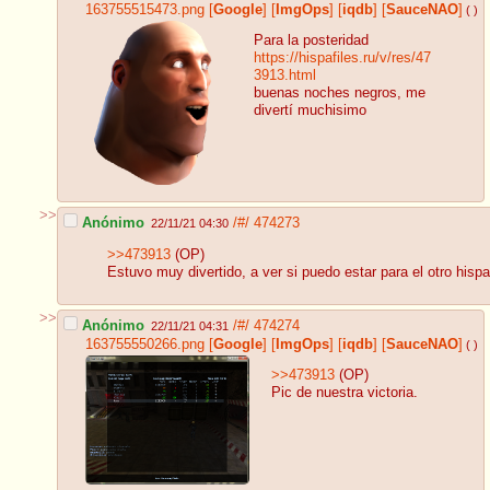
163755515473.png
[
Google
]
[
ImgOps
]
[
iqdb
]
[
SauceNAO
]
( )
Para la posteridad
https://hispafiles.ru/v/res/47
3913.html
buenas noches negros, me
divertí muchisimo
>>
Anónimo
/#/
474273
22/11/21 04:30
>>473913
(OP)
Estuvo muy divertido, a ver si puedo estar para el otro his
>>
Anónimo
/#/
474274
22/11/21 04:31
163755550266.png
[
Google
]
[
ImgOps
]
[
iqdb
]
[
SauceNAO
]
( )
>>473913
(OP)
Pic de nuestra victoria.