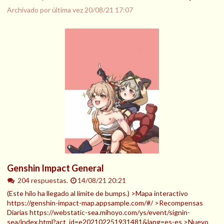
Archivado por última vez
20/08/21 17:07
Genshin Impact General
204 respuestas.
14/08/21 20:21
(Este hilo ha llegado al límite de bumps.) >Mapa interactivo
https://genshin-impact-map.appsample.com/#/ >Recompensas
Diarias https://webstatic-sea.mihoyo.com/ys/event/signin-
sea/index.html?act_id=e202102251931481&lang=es-es >Nuevo