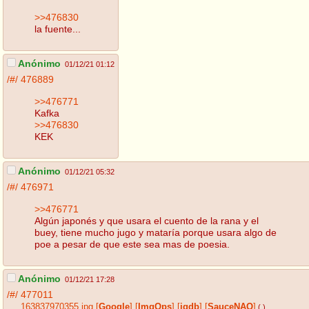
>>476830
la fuente...
Anónimo
01/12/21 01:12
/#/
476889
>>476771
Kafka
>>476830
KEK
Anónimo
01/12/21 05:32
/#/
476971
>>476771
Algún japonés y que usara el cuento de la rana y el
buey, tiene mucho jugo y mataría porque usara algo de
poe a pesar de que este sea mas de poesia.
Anónimo
01/12/21 17:28
/#/
477011
163837970355.jpg
[
Google
]
[
ImgOps
]
[
iqdb
]
[
SauceNAO
]
( )