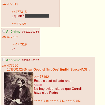
/#/
477319
>>477315
¿quien?
¿La Dormouse?
>>>477326
Anónimo
03/12/21 02:56
/#/
477326
>>477319
cy
Anónimo
03/12/21 03:17
/#/
477330
163850142765.jpg
[
Google
]
[
ImgOps
]
[
iqdb
]
[
SauceNAO
]
( )
>>477192
Esa pic está editada anon
<also
No hay evidencia de que Carroll
haya sido Pedro
>>>477336
>>>477341
>>>477352