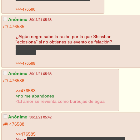
>>>476586
Anónimo
30/11/21 05:38
/#/
476585
¿Algún negro sabe la razón por la que Shinshar
"eclosiona" si no obtienes su evento de felación?
¿Acaso el semen de Grimm cuenta con propiedades
curativas?
>>>476588
Anónimo
30/11/21 05:38
/#/
476586
>>476583
>no me abandones
<El amor se revienta como burbujas de agua
Anónimo
30/11/21 05:42
/#/
476588
>>476585
No es
curativo, es mas bien "Poder el semen de grimm