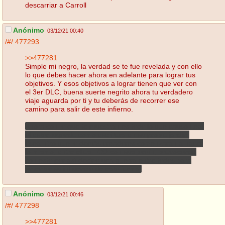
descarriar a Carroll
Anónimo
03/12/21 00:40
/#/
477293
>>477281
Simple mi negro, la verdad se te fue revelada y con ello
lo que debes hacer ahora en adelante para lograr tus
objetivos. Y esos objetivos a lograr tienen que ver con
el 3er DLC, buena suerte negrito ahora tu verdadero
viaje aguarda por ti y tu deberás de recorrer ese
camino para salir de este infierno.
Ahora con lo que te muestran es todo lo que causo Leaf
al estar jugando como escritora en su propio jardín,
osea hizo que lo demás creadores comenzaran a hacer
lo mismo, entre ellos TCO con sus jardín, provocando
con esto por así decirlo una guerra entre todos para
amentar su influencia de esta forma.
Anónimo
03/12/21 00:46
/#/
477298
>>477281