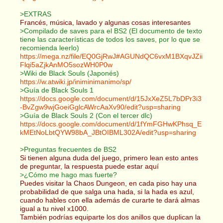
>EXTRAS
Francés, música, lavado y algunas cosas interesantes
>Compilado de saves para el BS2 (El documento de texto
tiene las características de todos los saves, por lo que se
recomienda leerlo)
https://mega.nz/file/EQ0GjRwJ#AGUNdQC6vxM1BXqvJZii
Flqi5aZjkAnMO5sozWH0P0w
>Wiki de Black Souls (Japonés)
https://w.atwiki.jp/iniminimanimo/sp/
>Guía de Black Souls 1
https://docs.google.com/document/d/15JxXeZ5L7bDPr3i3
-BvZgw9wjGoeiGglcAWrcAaXv90/edit?usp=sharing
>Guía de Black Souls 2 (Con el tercer dlc)
https://docs.google.com/document/d/1fYmFGHwKPhsq_E
kMEtNoLbtQYW98bA_JBtOIBML302A/edit?usp=sharing
>Preguntas frecuentes de BS2
Si tienen alguna duda del juego, primero lean esto antes
de preguntar, la respuesta puede estar aquí
>¿Cómo me hago mas fuerte?
Puedes visitar la Chaos Dungeon, en cada piso hay una
probabilidad de que salga una hada, si la hada es azul,
cuando hables con ella además de curarte te dará almas
igual a tu nivel x1000.
También podrías equiparte los dos anillos que duplican la