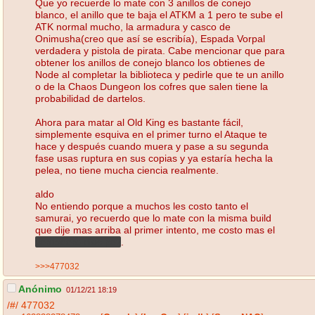
Que yo recuerde lo mate con 3 anillos de conejo
blanco, el anillo que te baja el ATKM a 1 pero te sube el
ATK normal mucho, la armadura y casco de
Onimusha(creo que así se escribía), Espada Vorpal
verdadera y pistola de pirata. Cabe mencionar que para
obtener los anillos de conejo blanco los obtienes de
Node al completar la biblioteca y pedirle que te un anillo
o de la Chaos Dungeon los cofres que salen tiene la
probabilidad de dartelos.
Ahora para matar al Old King es bastante fácil,
simplemente esquiva en el primer turno el Ataque te
hace y después cuando muera y pase a su segunda
fase usas ruptura en sus copias y ya estaría hecha la
pelea, no tiene mucha ciencia realmente.
aldo
No entiendo porque a muchos les costo tanto el
samurai, yo recuerdo que lo mate con la misma build
que dije mas arriba al primer intento, me costo mas el
verdadero dios pez
.
>>>477032
Anónimo
01/12/21 18:19
/#/
477032