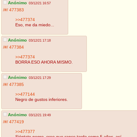
Anónimo
03/12/21 16:57
/#/
477383
>>477374
Eso, me da miedo...
Anónimo
03/12/21 17:18
/#/
477384
>>477374
BORRA ESO AHORA MISMO.
Anónimo
03/12/21 17:29
/#/
477385
>>477144
Negro de gustos inferiores.
Anónimo
03/12/21 19:49
/#/
477419
>>477377
Siéntate negro, creo que rance tardo como 5 años, así