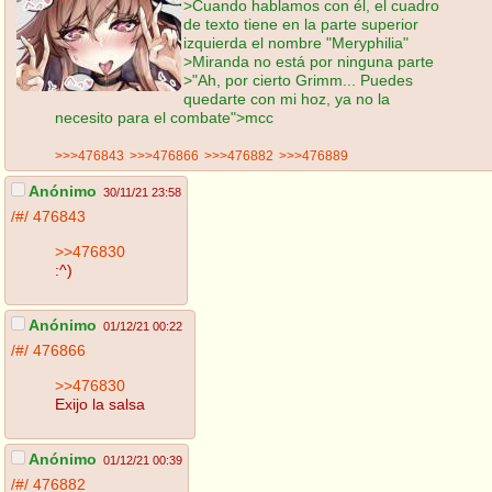
>Cuando hablamos con él, el cuadro
de texto tiene en la parte superior
izquierda el nombre "Meryphilia"
>Miranda no está por ninguna parte
>"Ah, por cierto Grimm... Puedes
quedarte con mi hoz, ya no la
necesito para el combate">mcc
>>>476843
>>>476866
>>>476882
>>>476889
Anónimo
30/11/21 23:58
/#/
476843
>>476830
:^)
Anónimo
01/12/21 00:22
/#/
476866
>>476830
Exijo la salsa
Anónimo
01/12/21 00:39
/#/
476882