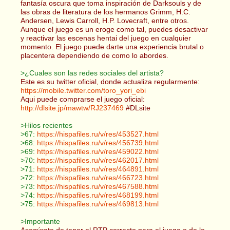
fantasía oscura que toma inspiración de Darksouls y de
las obras de literatura de los hermanos Grimm, H.C.
Andersen, Lewis Carroll, H.P. Lovecraft, entre otros.
Aunque el juego es un eroge como tal, puedes desactivar
y reactivar las escenas hentai del juego en cualquier
momento. El juego puede darte una experiencia brutal o
placentera dependiendo de como lo abordes.
>¿Cuales son las redes sociales del artista?
Este es su twitter oficial, donde actualiza regularmente:
https://mobile.twitter.com/toro_yori_ebi
Aqui puede comprarse el juego oficial:
http://dlsite.jp/mawtw/RJ237469
#DLsite
>Hilos recientes
>67:
https://hispafiles.ru/v/res/453527.html
>68:
https://hispafiles.ru/v/res/456739.html
>69:
https://hispafiles.ru/v/res/459022.html
>70:
https://hispafiles.ru/v/res/462017.html
>71:
https://hispafiles.ru/v/res/464891.html
>72:
https://hispafiles.ru/v/res/466723.html
>73:
https://hispafiles.ru/v/res/467588.html
>74:
https://hispafiles.ru/v/res/468199.html
>75:
https://hispafiles.ru/v/res/469813.html
>Importante
Asegúrate de tener el RTP correcto para el juego o de lo