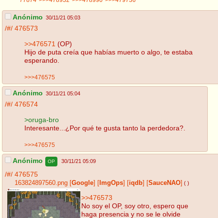
Anónimo
30/11/21 05:03
/#/
476573
>>476571
(OP)
Hijo de puta creía que habías muerto o algo, te estaba
esperando.
>>>476575
Anónimo
30/11/21 05:04
/#/
476574
>oruga-bro
Interesante...¿Por qué te gusta tanto la perdedora?.
>>>476575
Anónimo
30/11/21 05:09
OP
/#/
476575
163824897560.png
[
Google
]
[
ImgOps
]
[
iqdb
]
[
SauceNAO
]
( )
>>476573
No soy el OP, soy otro, espero que
haga presencia y no se le olvide