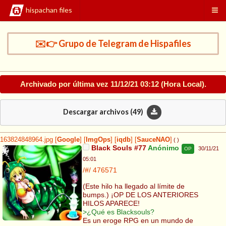
hispachan files
✉️👉 Grupo de Telegram de Hispafiles
Archivado por última vez
11/12/21 03:12
(Hora Local).
Descargar archivos (
49
)
163824848964.jpg
[
Google
]
[
ImgOps
]
[
iqdb
]
[
SauceNAO
]
( )
Black Souls #77
Anónimo
30/11/21
OP
05:01
/#/
476571
(Este hilo ha llegado al límite de
bumps.) ¡OP DE LOS ANTERIORES
HILOS APARECE!
>¿Qué es Blacksouls?
Es un eroge RPG en un mundo de