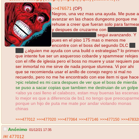
>>476571
(OP)
Negros, una vez mas una ayuda. Me puse a
avanzar en las chaos dungeons porque me
rehuse a creer que fueran solo para farmea
y despues de cruzarme con
ese asqueroso
samurai con tres vidas
segui avanzando. Y
pues en el piso 175 mas o menos me
encontre con el boss del segundo DLC
old
king
¿alguien me ayuda con una build o estrategias? lo primer
que intente fue ser un asqueroso cobarde y spammear relojes
con el rifle de iglesia pero el boss no muere y usar requiem pa
ser inmortal no me sirve de nada porque stunnea. Vi por ahi
que se recomienda usar el anillo de conejo negro si mal no
recuerdo, pero no me he encontrado con ese item ni que hace
>pic related es mi cara despues de ver que el boss de mierda
se puso a sacar copias que tambien me destruian de un golpe
<also ya casi lleno el calabozo, estan muy buenas las escenas
lo mejor es que a diferencia de bs1 no tengo que preocuparm
porque un hijo de puta me mate por andar violando monas
chinas
>>>477012
>>>477020
>>>477064
>>>477146
>>>477150
>>>47832
Anónimo
01/12/21 17:35
/#/
477012