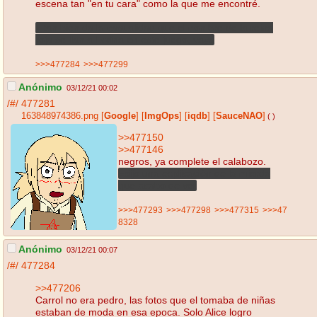
escena tan "en tu cara" como la que me encontré.
y también da la casualidad que el nombre de la reina
roja se llama Lorina en este juego, vaya
>>>477284
>>>477299
Anónimo
03/12/21 00:02
/#/
477281
163848974386.png
[
Google
]
[
ImgOps
]
[
iqdb
]
[
SauceNAO
]
( )
>>477150
>>477146
negros, ya complete el calabozo.
Exijo una explicación de la mierda
que acabo de ver
>>>477293
>>>477298
>>>477315
>>>47
8328
Anónimo
03/12/21 00:07
/#/
477284
>>477206
Carrol no era pedro, las fotos que el tomaba de niñas
estaban de moda en esa epoca. Solo Alice logro