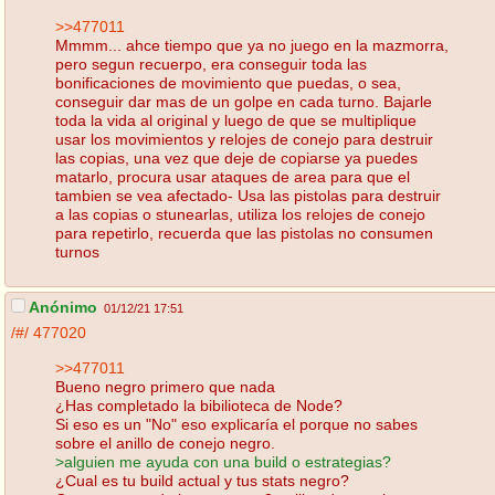
>>477011
Mmmm... ahce tiempo que ya no juego en la mazmorra,
pero segun recuerpo, era conseguir toda las
bonificaciones de movimiento que puedas, o sea,
conseguir dar mas de un golpe en cada turno. Bajarle
toda la vida al original y luego de que se multiplique
usar los movimientos y relojes de conejo para destruir
las copias, una vez que deje de copiarse ya puedes
matarlo, procura usar ataques de area para que el
tambien se vea afectado- Usa las pistolas para destruir
a las copias o stunearlas, utiliza los relojes de conejo
para repetirlo, recuerda que las pistolas no consumen
turnos
Anónimo
01/12/21 17:51
/#/
477020
>>477011
Bueno negro primero que nada
¿Has completado la bibilioteca de Node?
Si eso es un "No" eso explicaría el porque no sabes
sobre el anillo de conejo negro.
>alguien me ayuda con una build o estrategias?
¿Cual es tu build actual y tus stats negro?