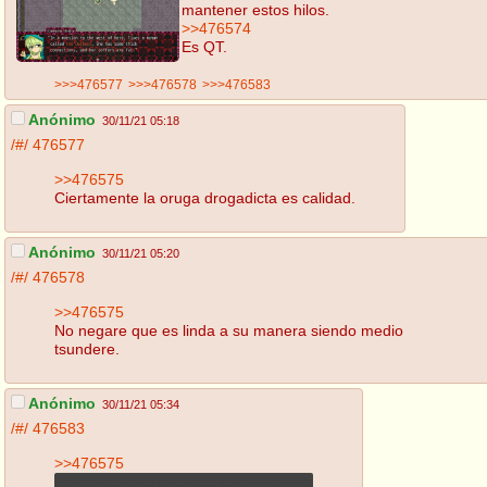
mantener estos hilos.
>>476574
Es QT.
>>>476577
>>>476578
>>>476583
Anónimo
30/11/21 05:18
/#/
476577
>>476575
Ciertamente la oruga drogadicta es calidad.
Anónimo
30/11/21 05:20
/#/
476578
>>476575
No negare que es linda a su manera siendo medio
tsundere.
Anónimo
30/11/21 05:34
/#/
476583
>>476575
Me da pena lo que dice en el final g/f.