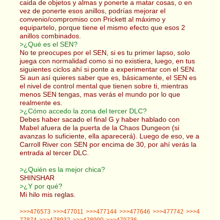
caida de objetos y almas y ponerte a matar cosas, o en
vez de ponerte esos anillos, podrías mejorar el
convenio/compromiso con Prickett al máximo y
equipartelo, porque tiene el mismo efecto que esos 2
anillos combinados.
>¿Qué es el SEN?
No te preocupes por el SEN, si es tu primer lapso, solo
juega con normalidad como si no existiera, luego, en tus
siguientes ciclos ahí si ponte a experimentar con el SEN.
Si aun así quieres saber que es, básicamente, el SEN es
el nivel de control mental que tienen sobre ti, mientras
menos SEN tengas, mas verás el mundo por lo que
realmente es.
>¿Cómo accedo la zona del tercer DLC?
Debes haber sacado el final G y haber hablado con
Mabel afuera de la puerta de la Chaos Dungeon (si
avanzas lo suficiente, ella aparecerá). Luego de eso, ve a
Carroll River con SEN por encima de 30, por ahí verás la
entrada al tercer DLC.
>¿Quién es la mejor chica?
SHINSHAR
>¿Y por qué?
Mi hilo mis reglas.
>>>476573
>>>477011
>>>477144
>>>477646
>>>477742
>>>4
77874
>>>478932
>>>478990
>>>479736