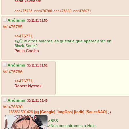
seria kekeante
>>>476785
>>>476786
>>>476889
>>>476971
Anónimo
30/11/21 21:50
/#/
476785
>>476771
>¿Que otros autores les gustaria que aparecieran en
Black Souls?
Paulo Coelho
Anónimo
30/11/21 21:51
/#/
476786
>>476771
Robert kiyosaki
Anónimo
30/11/21 23:45
/#/
476830
163831591426.jpg
[
Google
]
[
ImgOps
]
[
iqdb
]
[
SauceNAO
]
( )
>BS3
>Nos encontramos a Hein