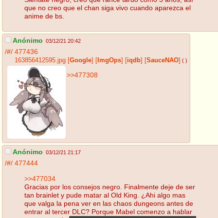
que no creo que el chan siga vivo cuando aparezca el
anime de bs.
Anónimo
03/12/21 20:42
/#/
477436
163856412595.jpg
[
Google
]
[
ImgOps
]
[
iqdb
]
[
SauceNAO
]
( )
>>477308
Anónimo
03/12/21 21:17
/#/
477444
>>477034
Gracias por los consejos negro. Finalmente deje de ser
tan brainlet y pude matar al Old King. ¿Ahi algo mas
que valga la pena ver en las chaos dungeons antes de
entrar al tercer DLC? Porque Mabel comenzo a hablar