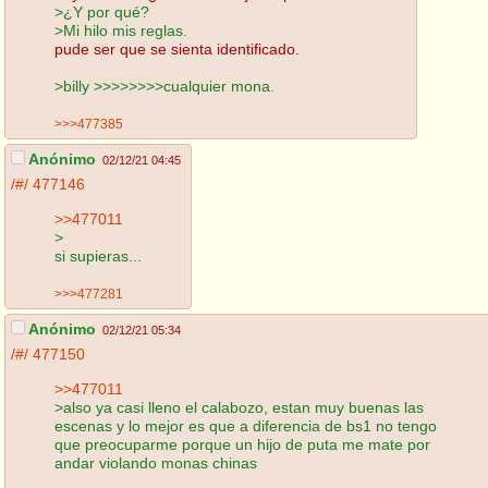
>¿Y por qué?
>Mi hilo mis reglas.
pude ser que se sienta identificado.
>billy >>>>>>>>cualquier mona.
>>>477385
Anónimo
02/12/21 04:45
/#/
477146
>>477011
>
si supieras...
>>>477281
Anónimo
02/12/21 05:34
/#/
477150
>>477011
>also ya casi lleno el calabozo, estan muy buenas las
escenas y lo mejor es que a diferencia de bs1 no tengo
que preocuparme porque un hijo de puta me mate por
andar violando monas chinas