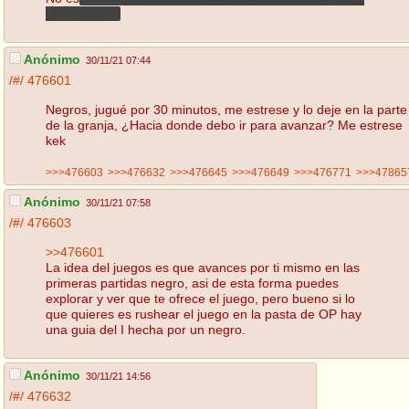
tiene almas".
Anónimo
30/11/21 07:44
/#/
476601
Negros, jugué por 30 minutos, me estrese y lo deje en la parte
de la granja, ¿Hacia donde debo ir para avanzar? Me estrese
kek
>>>476603
>>>476632
>>>476645
>>>476649
>>>476771
>>>47865
Anónimo
30/11/21 07:58
/#/
476603
>>476601
La idea del juegos es que avances por ti mismo en las
primeras partidas negro, asi de esta forma puedes
explorar y ver que te ofrece el juego, pero bueno si lo
que quieres es rushear el juego en la pasta de OP hay
una guia del I hecha por un negro.
Anónimo
30/11/21 14:56
/#/
476632