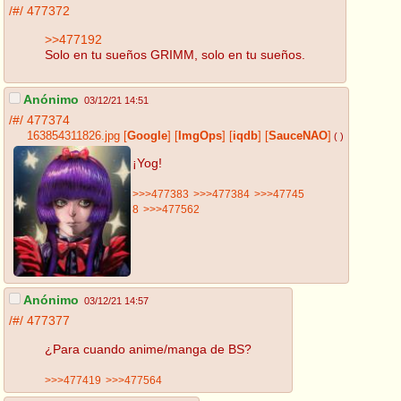
/#/
477372
>>477192
Solo en tu sueños GRIMM, solo en tu sueños.
Anónimo
03/12/21 14:51
/#/
477374
163854311826.jpg
[
Google
]
[
ImgOps
]
[
iqdb
]
[
SauceNAO
]
( )
¡Yog!
>>>477383
>>>477384
>>>47745
8
>>>477562
Anónimo
03/12/21 14:57
/#/
477377
¿Para cuando anime/manga de BS?
>>>477419
>>>477564