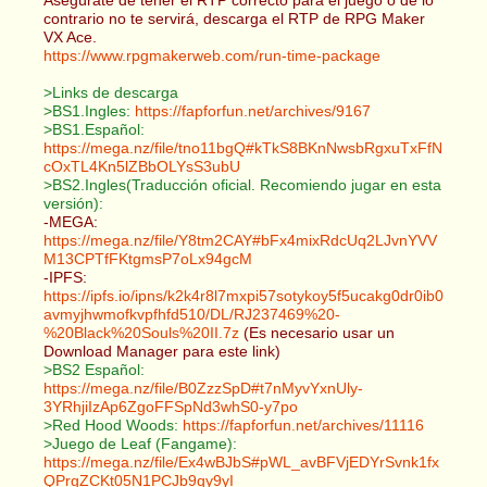
contrario no te servirá, descarga el RTP de RPG Maker
VX Ace.
https://www.rpgmakerweb.com/run-time-package
>Links de descarga
>BS1.Ingles:
https://fapforfun.net/archives/9167
>BS1.Español:
https://mega.nz/file/tno11bgQ#kTkS8BKnNwsbRgxuTxFfN
cOxTL4Kn5lZBbOLYsS3ubU
>BS2.Ingles(Traducción oficial. Recomiendo jugar en esta
versión):
-MEGA:
https://mega.nz/file/Y8tm2CAY#bFx4mixRdcUq2LJvnYVV
M13CPTfFKtgmsP7oLx94gcM
-IPFS:
https://ipfs.io/ipns/k2k4r8l7mxpi57sotykoy5f5ucakg0dr0ib0
avmyjhwmofkvpfhfd510/DL/RJ237469%20-
%20Black%20Souls%20II.7z
(Es necesario usar un
Download Manager para este link)
>BS2 Español:
https://mega.nz/file/B0ZzzSpD#t7nMyvYxnUly-
3YRhjiIzAp6ZgoFFSpNd3whS0-y7po
>Red Hood Woods:
https://fapforfun.net/archives/11116
>Juego de Leaf (Fangame):
https://mega.nz/file/Ex4wBJbS#pWL_avBFVjEDYrSvnk1fx
QPrgZCKt05N1PCJb9qy9yI