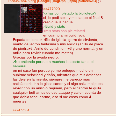
163838278473.png
[
Google
]
[
ImgOps
]
[
iqdb
]
[
SauceNAO
]
( )
>>477020
>¿has completado la biblioteca?
si, le pedi sexo y me saque el final B.
creo que la cague
>Build y stats
<mis stats son pic related
en cuanto a mi build, voy:
Espada de londor, rifle de iglesia, gorro de sirvienta,
manto de ladron fantasma y mis anillos (anillo de placa
de piedra+3, Anillo de Londinium +3 y uno normal, y un
anillo para revivir cuando me maten)
Gracias por la ayuda negro.
>No entiendo porque a muchos les costo tanto el
samurai
en mi caso fue porque yo me enfoque mucho en
subirme velocidad y daño, mientras que mis defensas
las deje en la mierda, siempre me parecio mas
satisfactorio ir a lo glass canon y si algo salia mal pues
revivir con un anillo o requiem, pero el cabron te quita
cualquier buff antes de ese ataque y cai en cuenta de
que debia tanquearme, eso si me costo como 4
muertes.
>>>477034