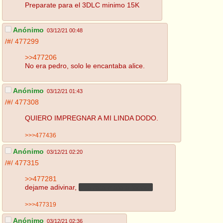
Preparate para el 3DLC minimo 15K
Anónimo
03/12/21 00:48
/#/
477299
>>477206
No era pedro, solo le encantaba alice.
Anónimo
03/12/21 01:43
/#/
477308
QUIERO IMPREGNAR A MI LINDA DODO.
>>>477436
Anónimo
03/12/21 02:20
/#/
477315
>>477281
dejame adivinar,
¿La rata mato a todos?
>>>477319
Anónimo
03/12/21 02:36