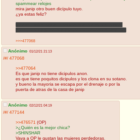
spammear relojes
mira janip otro buen dicípulo tuyo.
¿ya estas feliz?
si se multiplica sigue usando el rifle contra sus copias,
eso ayuda luego de que elimines sus copias muere facil
>>>477068
Anónimo
01/12/21 21:13
/#/
477068
>>477064
Es que janip no tiene dicipulos anon.
es que tiene poquitos dicipulos y los clona en su sotano.
y bueno la mayoria se escapa por el drenaje o por la
puerta de atras de la casa de janip
Anónimo
02/12/21 04:19
/#/
477144
>>476571
(OP)
>¿Quién es la mejor chica?
>SHINSHAR
Vaya a OP le gustan las mujeres perdedoras.