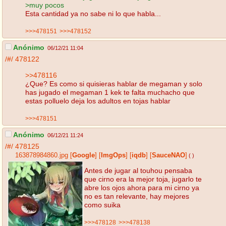
>muy pocos
Esta cantidad ya no sabe ni lo que habla...
>>>478151
>>>478152
Anónimo
06/12/21 11:04
/#/
478122
>>478116
¿Que? Es como si quisieras hablar de megaman y solo
has jugado el megaman 1 kek te falta muchacho que
estas polluelo deja los adultos en tojas hablar
>>>478151
Anónimo
06/12/21 11:24
/#/
478125
163878984860.jpg
[
Google
]
[
ImgOps
]
[
iqdb
]
[
SauceNAO
]
( )
Antes de jugar al touhou pensaba
que cirno era la mejor toja, jugarlo te
abre los ojos ahora para mi cirno ya
no es tan relevante, hay mejores
como suika
>>>478128
>>>478138