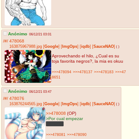
Anónimo
06/12/21 03:01
/#/
478068
163875967988.jpg
[
Google
]
[
ImgOps
]
[
iqdb
]
[
SauceNAO
]
( )
Aprovechando el hilo, ¿Cual es su
toja favorita negros?, la mia es okuu
>>>478094
>>>478137
>>>478183
>>>47
8651
Anónimo
06/12/21 03:47
/#/
478076
163876244565.jpg
[
Google
]
[
ImgOps
]
[
iqdb
]
[
SauceNAO
]
( )
>>478008
(OP)
>Por cual empezar
Erotahok
>>>478081
>>>478090