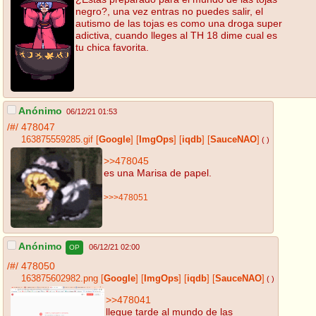
negro?, una vez entras no puedes salir, el
autismo de las tojas es como una droga super
adictiva, cuando lleges al TH 18 dime cual es
tu chica favorita.
Anónimo
06/12/21 01:53
/#/
478047
163875559285.gif
[
Google
]
[
ImgOps
]
[
iqdb
]
[
SauceNAO
]
( )
>>478045
es una Marisa de papel.
>>>478051
Anónimo
06/12/21 02:00
OP
/#/
478050
163875602982.png
[
Google
]
[
ImgOps
]
[
iqdb
]
[
SauceNAO
]
( )
>>478041
llegue tarde al mundo de las