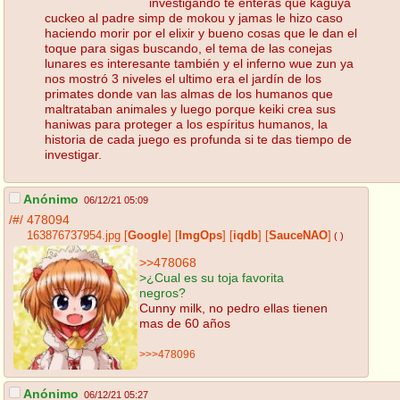
investigando te enteras que kaguya
cuckeo al padre simp de mokou y jamas le hizo caso
haciendo morir por el elixir y bueno cosas que le dan el
toque para sigas buscando, el tema de las conejas
lunares es interesante también y el inferno wue zun ya
nos mostró 3 niveles el ultimo era el jardín de los
primates donde van las almas de los humanos que
maltrataban animales y luego porque keiki crea sus
haniwas para proteger a los espíritus humanos, la
historia de cada juego es profunda si te das tiempo de
investigar.
Anónimo
06/12/21 05:09
/#/
478094
163876737954.jpg
[
Google
]
[
ImgOps
]
[
iqdb
]
[
SauceNAO
]
( )
>>478068
>¿Cual es su toja favorita
negros?
Cunny milk, no pedro ellas tienen
mas de 60 años
>>>478096
Anónimo
06/12/21 05:27