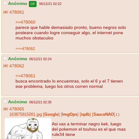
Anónimo
06/12/21 02:22
OP
/#/
478061
>>478060
parece que hable demasiado pronto, bueno negros solo
posteare cuando logre conseguir algo, el internet pone
muchos obstaculos
>>>478062
Anónimo
06/12/21 02:24
/#/
478062
>>478061
busca encontrado lo encuentras, solo el 6 y el 7 tienen
ese problema, luego los otros corren normal
Anónimo
06/12/21 02:35
/#/
478065
163875815081.jpg
[
Google
]
[
ImgOps
]
[
iqdb
]
[
SauceNAO
]
( )
Asi vas a terminar negro kek, luego
del pokemon el touhou es el que mas
rule34 tiene