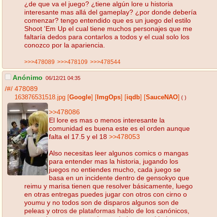
¿de que va el juego? ¿tiene algún lore u historia
interesante mas allá del gameplay? ¿por donde debería
comenzar? tengo entendido que es un juego del estilo
Shoot 'Em Up el cual tiene muchos personajes que me
faltaría dedos para contarlos a todos y el cual solo los
conozco por la apariencia.
>>>478089
>>>478109
>>>478544
Anónimo
06/12/21 04:35
/#/
478089
163876531518.jpg
[
Google
]
[
ImgOps
]
[
iqdb
]
[
SauceNAO
]
( )
>>478086
El lore es mas o menos interesante la
comunidad es buena este es el orden aunque
falta el 17.5 y el 18
>>478053
Also necesitas leer algunos comics o mangas
para entender mas la historia, jugando los
juegos no entiendes mucho, cada juego se
basa en un incidente dentro de gensokyo que
reimu y marisa tienen que resolver básicamente, luego
en otras entregas puedes jugar con otros con cirno o
youmu y no todos son de disparos algunos son de
peleas y otros de plataformas hablo de los canónicos,