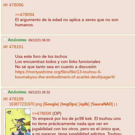
/#/
478096
>>478094
El argumento de la edad no aplica a seres que no son
humanos.
Anónimo
06/12/21 06:03
/#/
478101
Usa este foro de los tochos
Los encuentras todos y con links funcionales
No sé que tanto sea en cuanto a discusión
https://moriyashrine.org/files/file/13-touhou-6-
koumakyou-the-embodiment-of-scarlet-devil/page/4/
Anónimo
06/12/21 06:32
/#/
478109
163877231970.png
[
Google
]
[
ImgOps
]
[
iqdb
]
[
SauceNAO
]
( )
>>478008
(OP)
Yo empecé por los de pc98 kek. El touhou uno
no tiene prácticamente nada que ver en
jugabilidad con los otros, pero es el único que,
a mi parecer, tiene jugabilidad adictiva. Touhou