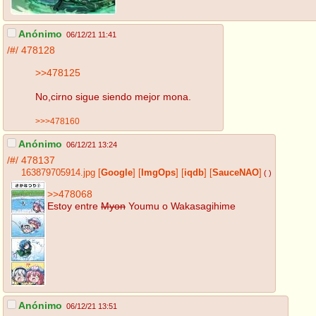
Anónimo
06/12/21 11:41
/#/
478128
>>478125
No,cirno sigue siendo mejor mona.
>>>478160
Anónimo
06/12/21 13:24
/#/
478137
163879705914.jpg
[
Google
]
[
ImgOps
]
[
iqdb
]
[
SauceNAO
]
( )
>>478068
Estoy entre
Myon
Youmu o Wakasagihime
Anónimo
06/12/21 13:51