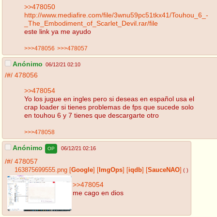
>>478050
http://www.mediafire.com/file/3wnu59pc51tkx41/Touhou_6_-
_The_Embodiment_of_Scarlet_Devil.rar/file
este link ya me ayudo
>>>478056
>>>478057
Anónimo
06/12/21 02:10
/#/
478056
>>478054
Yo los jugue en ingles pero si deseas en español usa el
crap loader si tienes problemas de fps que sucede solo
en touhou 6 y 7 tienes que descargarte otro
>>>478058
Anónimo
06/12/21 02:16
OP
/#/
478057
163875699555.png
[
Google
]
[
ImgOps
]
[
iqdb
]
[
SauceNAO
]
( )
>>478054
me cago en dios