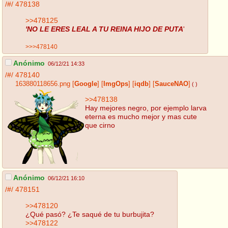
/#/
478138
>>478125
'NO LE ERES LEAL A TU REINA HIJO DE PUTA
'
>>>478140
Anónimo
06/12/21 14:33
/#/
478140
163880118656.png
[
Google
]
[
ImgOps
]
[
iqdb
]
[
SauceNAO
]
( )
>>478138
Hay mejores negro, por ejemplo larva
eterna es mucho mejor y mas cute
que cirno
Anónimo
06/12/21 16:10
/#/
478151
>>478120
¿Qué pasó? ¿Te saqué de tu burbujita?
>>478122