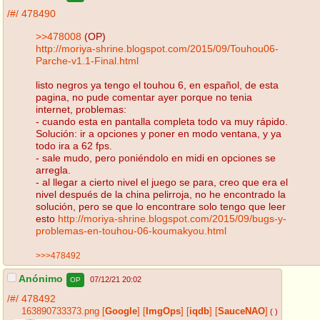
/#/
478490
>>478008
(OP)
http://moriya-shrine.blogspot.com/2015/09/Touhou06-
Parche-v1.1-Final.html
listo negros ya tengo el touhou 6, en español, de esta
pagina, no pude comentar ayer porque no tenia
internet, problemas:
- cuando esta en pantalla completa todo va muy rápido.
Solución: ir a opciones y poner en modo ventana, y ya
todo ira a 62 fps.
- sale mudo, pero poniéndolo en midi en opciones se
arregla.
- al llegar a cierto nivel el juego se para, creo que era el
nivel después de la china pelirroja, no he encontrado la
solución, pero se que lo encontrare solo tengo que leer
esto
http://moriya-shrine.blogspot.com/2015/09/bugs-y-
problemas-en-touhou-06-koumakyou.html
>>>478492
Anónimo
07/12/21 20:02
OP
/#/
478492
163890733373.png
[
Google
]
[
ImgOps
]
[
iqdb
]
[
SauceNAO
]
( )