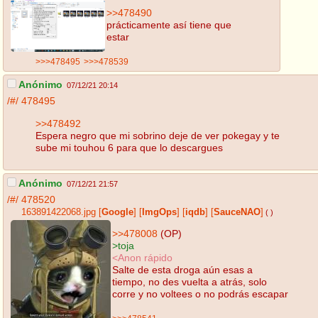
>>478490
prácticamente así tiene que
estar
>>>478495
>>>478539
Anónimo
07/12/21 20:14
/#/
478495
>>478492
Espera negro que mi sobrino deje de ver pokegay y te
sube mi touhou 6 para que lo descargues
Anónimo
07/12/21 21:57
/#/
478520
163891422068.jpg
[
Google
]
[
ImgOps
]
[
iqdb
]
[
SauceNAO
]
( )
>>478008
(OP)
>toja
<Anon rápido
Salte de esta droga aún esas a
tiempo, no des vuelta a atrás, solo
corre y no voltees o no podrás escapar