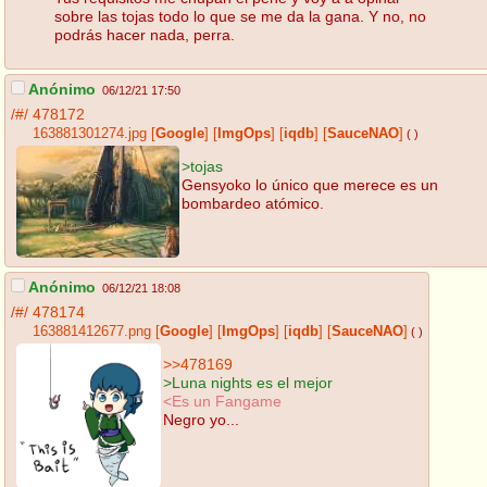
sobre las tojas todo lo que se me da la gana. Y no, no
podrás hacer nada, perra.
Anónimo
06/12/21 17:50
/#/
478172
163881301274.jpg
[
Google
]
[
ImgOps
]
[
iqdb
]
[
SauceNAO
]
( )
>tojas
Gensyoko lo único que merece es un
bombardeo atómico.
Anónimo
06/12/21 18:08
/#/
478174
163881412677.png
[
Google
]
[
ImgOps
]
[
iqdb
]
[
SauceNAO
]
( )
>>478169
>Luna nights es el mejor
<Es un Fangame
Negro yo...