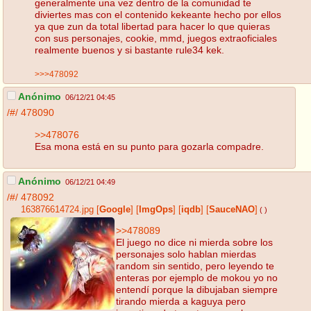
generalmente una vez dentro de la comunidad te
diviertes mas con el contenido kekeante hecho por ellos
ya que zun da total libertad para hacer lo que quieras
con sus personajes, cookie, mmd, juegos extraoficiales
realmente buenos y si bastante rule34 kek.
>>>478092
Anónimo
06/12/21 04:45
/#/
478090
>>478076
Esa mona está en su punto para gozarla compadre.
Anónimo
06/12/21 04:49
/#/
478092
163876614724.jpg
[
Google
]
[
ImgOps
]
[
iqdb
]
[
SauceNAO
]
( )
>>478089
El juego no dice ni mierda sobre los
personajes solo hablan mierdas
random sin sentido, pero leyendo te
enteras por ejemplo de mokou yo no
entendí porque la dibujaban siempre
tirando mierda a kaguya pero