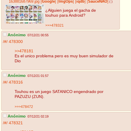
163881687969.jpg
[
Google
]
[
ImgOps
]
[
iqdb
]
[
SauceNAO
]
( )
¿Alguien juega el gacha de
touhuo para Android?
>>>478321
Anónimo
07/12/21 00:55
/#/
478300
>>478181
Es el unico problema pero es muy buen simulador de
Dio
Anónimo
07/12/21 01:57
/#/
478316
Touhou es un juego SATANICO engendrado por
PAZUZU (ZUN).
>>>478472
Anónimo
07/12/21 02:19
/#/
478321