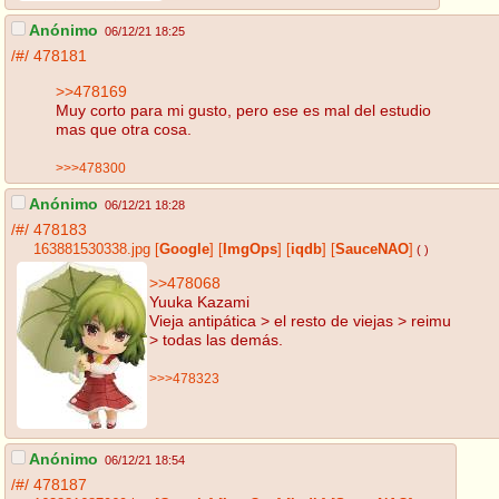
Anónimo
06/12/21 18:25
/#/
478181
>>478169
Muy corto para mi gusto, pero ese es mal del estudio
mas que otra cosa.
>>>478300
Anónimo
06/12/21 18:28
/#/
478183
163881530338.jpg
[
Google
]
[
ImgOps
]
[
iqdb
]
[
SauceNAO
]
( )
>>478068
Yuuka Kazami
Vieja antipática > el resto de viejas > reimu
> todas las demás.
>>>478323
Anónimo
06/12/21 18:54
/#/
478187