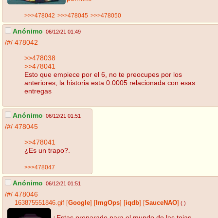
>>>478042
>>>478045
>>>478050
Anónimo
06/12/21 01:49
/#/
478042
>>478038
>>478041
Esto que empiece por el 6, no te preocupes por los
anteriores, la historia esta 0.0005 relacionada con esas
entregas
Anónimo
06/12/21 01:51
/#/
478045
>>478041
¿Es un trapo?.
>>>478047
Anónimo
06/12/21 01:51
/#/
478046
163875551846.gif
[
Google
]
[
ImgOps
]
[
iqdb
]
[
SauceNAO
]
( )
¿Estas preparado para el mundo de las tojas