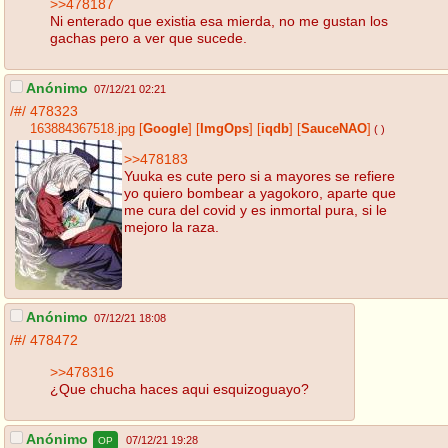
>>478187
Ni enterado que existia esa mierda, no me gustan los
gachas pero a ver que sucede.
Anónimo
07/12/21 02:21
/#/
478323
163884367518.jpg
[
Google
]
[
ImgOps
]
[
iqdb
]
[
SauceNAO
]
( )
>>478183
Yuuka es cute pero si a mayores se refiere
yo quiero bombear a yagokoro, aparte que
me cura del covid y es inmortal pura, si le
mejoro la raza.
Anónimo
07/12/21 18:08
/#/
478472
>>478316
¿Que chucha haces aqui esquizoguayo?
Anónimo
07/12/21 19:28
OP