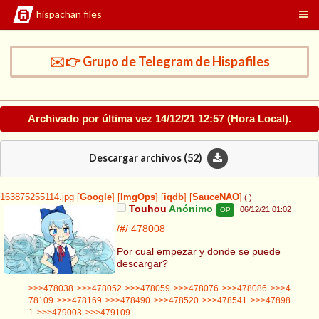
hispachan files
✉️👉 Grupo de Telegram de Hispafiles
Archivado por última vez
14/12/21 12:57
(Hora Local).
Descargar archivos (
52
)
163875255114.jpg
[
Google
]
[
ImgOps
]
[
iqdb
]
[
SauceNAO
]
( )
Touhou
Anónimo
06/12/21 01:02
OP
/#/
478008
Por cual empezar y donde se puede
descargar?
>>>478038
>>>478052
>>>478059
>>>478076
>>>478086
>>>4
78109
>>>478169
>>>478490
>>>478520
>>>478541
>>>47898
1
>>>479003
>>>479109