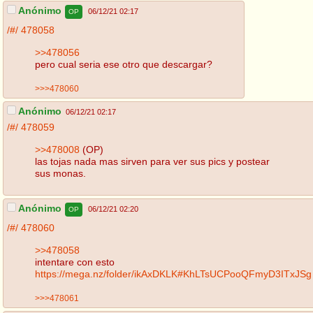
Anónimo
06/12/21 02:17
OP
/#/
478058
>>478056
pero cual seria ese otro que descargar?
>>>478060
Anónimo
06/12/21 02:17
/#/
478059
>>478008
(OP)
las tojas nada mas sirven para ver sus pics y postear
sus monas.
Anónimo
06/12/21 02:20
OP
/#/
478060
>>478058
intentare con esto
https://mega.nz/folder/ikAxDKLK#KhLTsUCPooQFmyD3ITxJSg
>>>478061