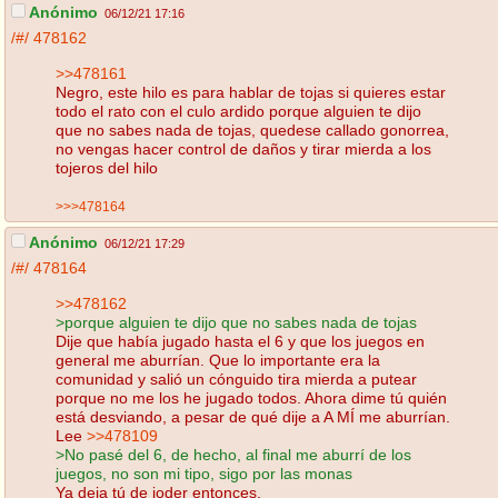
Anónimo
06/12/21 17:16
/#/
478162
>>478161
Negro, este hilo es para hablar de tojas si quieres estar
todo el rato con el culo ardido porque alguien te dijo
que no sabes nada de tojas, quedese callado gonorrea,
no vengas hacer control de daños y tirar mierda a los
tojeros del hilo
>>>478164
Anónimo
06/12/21 17:29
/#/
478164
>>478162
>porque alguien te dijo que no sabes nada de tojas
Dije que había jugado hasta el 6 y que los juegos en
general me aburrían. Que lo importante era la
comunidad y salió un cónguido tira mierda a putear
porque no me los he jugado todos. Ahora dime tú quién
está desviando, a pesar de qué dije a A MÍ me aburrían.
Lee
>>478109
>No pasé del 6, de hecho, al final me aburrí de los
juegos, no son mi tipo, sigo por las monas
Ya deja tú de joder entonces.