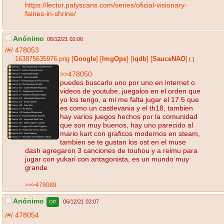
https://lector.patyscans.com/series/oficial-visionary-
fairies-in-shrine/
Anónimo
06/12/21 02:06
/#/
478053
163875635976.png
[
Google
]
[
ImgOps
]
[
iqdb
]
[
SauceNAO
]
( )
>>478050
puedes buscarlo uno por uno en internet o
videos de youtube, juegalos en el orden que
yo los tengo, a mi me falta jugar el 17.5 que
es como un castlevania y el th18, tambien
hay varios juegos hechos por la comunidad
que son muy buenos, hay uno parecido al
mario kart con graficos modernos en steam,
tambien se te gustan los ost en el muse
dash agregaron 3 canciones de touhou y a reimu para
jugar con yukari con antagonista, es un mundo muy
grande
>>>478089
Anónimo
06/12/21 02:07
OP
/#/
478054