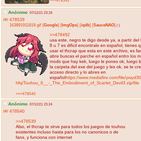
>>>478541
Anónimo
07/12/21 23:18
/#/
478539
163891911819.gif
[
Google
]
[
ImgOps
]
[
iqdb
]
[
SauceNAO
]
( )
>>478492
usa este, negro te digo desde ya, a partir del
8 u 7 es dificil encontralo en español, tienes 
usar el thcrap que esta en este archivo, es faci
abre buscas el parche en español entro los m
mods que hay kek, luego le pones ok, luego 
la carpeta del exe del juego y les ok, se te cr
acceso directo y lo abres en
español
https://www.mediafire.com/file/ywyd3
hfq/Touhou_6__-_The_Embodiment_of_Scarlet_Devil3.zip/file
>>>478540
Anónimo
07/12/21 23:24
/#/
478540
>>478539
Also, el thcrap te sirve para todos los juegos de touhou
existentes incluso hasta para los no canonicos o de
fans, y funciona con internet