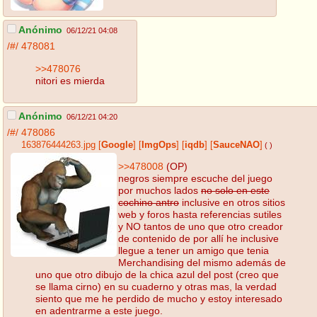
Anónimo
06/12/21 04:08
/#/
478081
>>478076
nitori es mierda
Anónimo
06/12/21 04:20
/#/
478086
163876444263.jpg
[
Google
]
[
ImgOps
]
[
iqdb
]
[
SauceNAO
]
( )
>>478008
(OP)
negros siempre escuche del juego
por muchos lados
no solo en este
cochino antro
inclusive en otros sitios
web y foros hasta referencias sutiles
y NO tantos de uno que otro creador
de contenido de por allí he inclusive
llegue a tener un amigo que tenia
Merchandising del mismo además de
uno que otro dibujo de la chica azul del post (creo que
se llama cirno) en su cuaderno y otras mas, la verdad
siento que me he perdido de mucho y estoy interesado
en adentrarme a este juego.