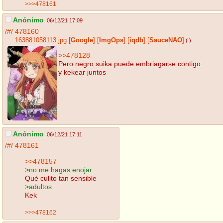
>>>478161
Anónimo
06/12/21 17:09
/#/
478160
163881058113.jpg
[
Google
]
[
ImgOps
]
[
iqdb
]
[
SauceNAO
]
( )
>>478128
Pero negro suika puede embriagarse contigo
y kekear juntos
Anónimo
06/12/21 17:11
/#/
478161
>>478157
>no me hagas enojar
Qué culito tan sensible
>adultos
Kek
>>>478162