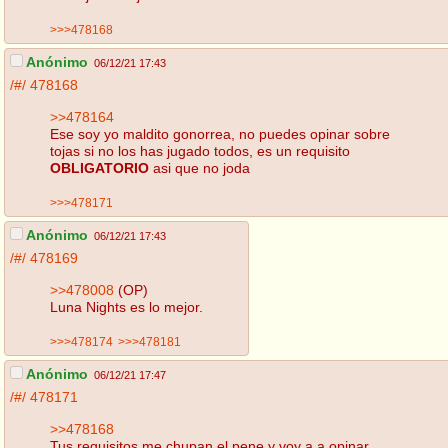
>>>478168
Anónimo
06/12/21 17:43
/#/
478168
>>478164
Ese soy yo maldito gonorrea, no puedes opinar sobre
tojas si no los has jugado todos, es un requisito
OBLIGATORIO
asi que no joda
>>>478171
Anónimo
06/12/21 17:43
/#/
478169
>>478008
(OP)
Luna Nights es lo mejor.
>>>478174
>>>478181
Anónimo
06/12/21 17:47
/#/
478171
>>478168
Tus requisitos me chupan el pene y voy a a opinar