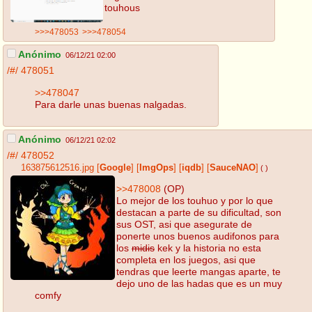
touhous
>>>478053
>>>478054
Anónimo
06/12/21 02:00
/#/
478051
>>478047
Para darle unas buenas nalgadas.
Anónimo
06/12/21 02:02
/#/
478052
163875612516.jpg
[
Google
]
[
ImgOps
]
[
iqdb
]
[
SauceNAO
]
( )
>>478008
(OP)
Lo mejor de los touhuo y por lo que
destacan a parte de su dificultad, son
sus OST, asi que asegurate de
ponerte unos buenos audifonos para
los
midis
kek y la historia no esta
completa en los juegos, asi que
tendras que leerte mangas aparte, te
dejo uno de las hadas que es un muy
comfy