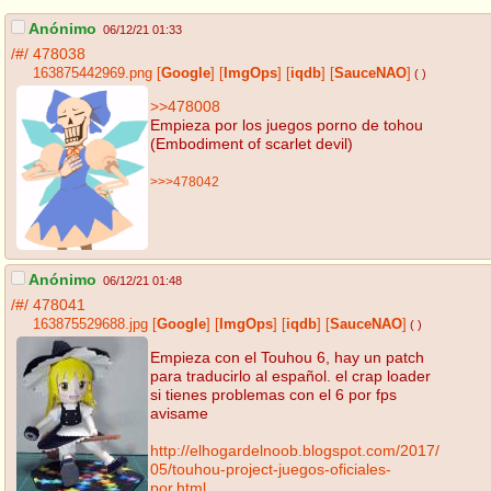
Anónimo
06/12/21 01:33
/#/
478038
163875442969.png
[
Google
]
[
ImgOps
]
[
iqdb
]
[
SauceNAO
]
( )
>>478008
Empieza por los juegos porno de tohou
(Embodiment of scarlet devil)
>>>478042
Anónimo
06/12/21 01:48
/#/
478041
163875529688.jpg
[
Google
]
[
ImgOps
]
[
iqdb
]
[
SauceNAO
]
( )
Empieza con el Touhou 6, hay un patch
para traducirlo al español. el crap loader
si tienes problemas con el 6 por fps
avisame
http://elhogardelnoob.blogspot.com/2017/
05/touhou-project-juegos-oficiales-
por.html