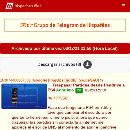
hispachan files
✉️👉 Grupo de Telegram de Hispafiles
Archivado por última vez
06/12/21 23:56
(Hora Local).
Descargar archivos (
3
)
163874460667.jpg
[
Google
]
[
ImgOps
]
[
iqdb
]
[
SauceNAO
]
( )
Traspasar Partidas desde Pendrive a
PS4
Anónimo
05/12/21 22:50
OP
/#/
477950
Pasa que tengo una PS4 en 7.55 y
tuve que cambiar el disco duro por
que tanto kernel panic me lo jodio, ahora que quiero
traspasar las partidas sin conectarla a internet me
aparece el error de DNS al momento de abrir el pendrive