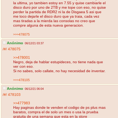
la ultima, yo tambien estoy en 7.55 y quise cambiarle el
disco duro por uno de 2TB y me tope con eso, no quise
perder la partida de RDR2 ni la de Disgaea 5 asi que
me toco dejarle el disco duro que ya traia, cada vez
mas tiradas a la mierda las consolas no creo que
compre alguna de esta nueva generacion.
>>>478075
Anónimo
06/12/21 03:37
/#/
478075
>>478001
Negro, deja de hablar estupideces, no tiene nada que
ver con eso.
Si no sabes, solo callate, no hay necesidad de inventar.
>>>478105
Anónimo
06/12/21 06:04
/#/
478103
>>477983
Hay paginas donde te venden el codigo de ps plus mas
baratos, compra el de solo un mes o usa la prueba
gratuita de una semana que esta en la store