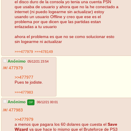
el disco duro de la consola yo tenia una cuenta PSN
que usaba de usuario y ahora que no la he conectado a
internet (ni puedo logearme sin actualizar) estoy
usando un usuario Offline y creo que ese es el
problema por que dicen que las partidas estan
enlazadas a tu usuario
ahora el problema es que no se como solucionar esto
sin logearme ni actualizar
>>>477979
>>>478149
Anónimo
05/12/21 23:54
/#/
477979
>>477977
Pues te jodiste.
>>>477983
Anónimo
06/12/21 00:01
OP
/#/
477983
>>477979
a menos que pagara los 60 dolares que cuesta el
Save
Wizard
ya que hace lo mismo que el Bruteforce de PS3