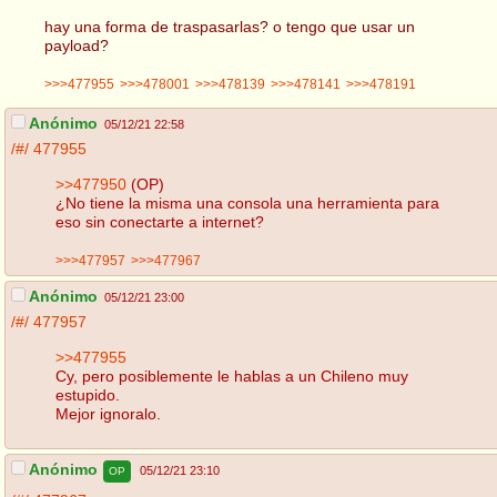
hay una forma de traspasarlas? o tengo que usar un
payload?
>>>477955
>>>478001
>>>478139
>>>478141
>>>478191
Anónimo
05/12/21 22:58
/#/
477955
>>477950
(OP)
¿No tiene la misma una consola una herramienta para
eso sin conectarte a internet?
>>>477957
>>>477967
Anónimo
05/12/21 23:00
/#/
477957
>>477955
Cy, pero posiblemente le hablas a un Chileno muy
estupido.
Mejor ignoralo.
Anónimo
05/12/21 23:10
OP