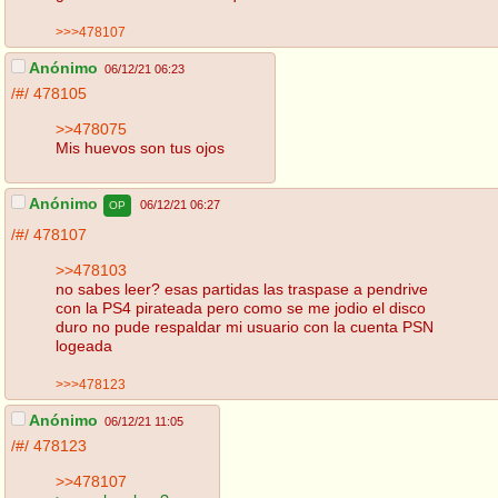
>>>478107
Anónimo
06/12/21 06:23
/#/
478105
>>478075
Mis huevos son tus ojos
Anónimo
06/12/21 06:27
OP
/#/
478107
>>478103
no sabes leer? esas partidas las traspase a pendrive
con la PS4 pirateada pero como se me jodio el disco
duro no pude respaldar mi usuario con la cuenta PSN
logeada
>>>478123
Anónimo
06/12/21 11:05
/#/
478123
>>478107