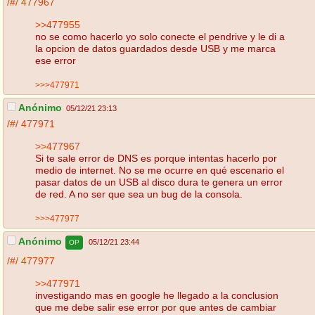
/#/
477967
>>477955
no se como hacerlo yo solo conecte el pendrive y le di a
la opcion de datos guardados desde USB y me marca
ese error
>>>477971
Anónimo
05/12/21 23:13
/#/
477971
>>477967
Si te sale error de DNS es porque intentas hacerlo por
medio de internet. No se me ocurre en qué escenario el
pasar datos de un USB al disco dura te genera un error
de red. A no ser que sea un bug de la consola.
>>>477977
Anónimo
05/12/21 23:44
OP
/#/
477977
>>477971
investigando mas en google he llegado a la conclusion
que me debe salir ese error por que antes de cambiar