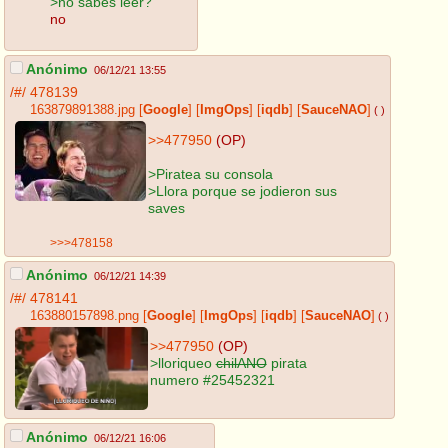
>no sabes leer?
no
Anónimo
06/12/21 13:55
/#/
478139
163879891388.jpg
[
Google
]
[
ImgOps
]
[
iqdb
]
[
SauceNAO
]
( )
>>477950
(OP)
>Piratea su consola
>Llora porque se jodieron sus
saves
>>>478158
Anónimo
06/12/21 14:39
/#/
478141
163880157898.png
[
Google
]
[
ImgOps
]
[
iqdb
]
[
SauceNAO
]
( )
>>477950
(OP)
>lloriqueo
chilANO
pirata
numero #25452321
Anónimo
06/12/21 16:06