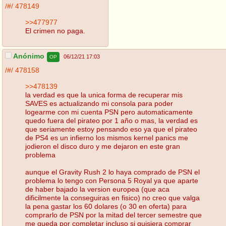
/#/
478149
>>477977
El crimen no paga.
Anónimo
06/12/21 17:03
OP
/#/
478158
>>478139
la verdad es que la unica forma de recuperar mis
SAVES es actualizando mi consola para poder
logearme con mi cuenta PSN pero automaticamente
quedo fuera del pirateo por 1 año o mas, la verdad es
que seriamente estoy pensando eso ya que el pirateo
de PS4 es un infierno los mismos kernel panics me
jodieron el disco duro y me dejaron en este gran
problema
aunque el Gravity Rush 2 lo haya comprado de PSN el
problema lo tengo con Persona 5 Royal ya que aparte
de haber bajado la version europea (que aca
dificilmente la conseguiras en fisico) no creo que valga
la pena gastar los 60 dolares (o 30 en oferta) para
comprarlo de PSN por la mitad del tercer semestre que
me queda por completar incluso si quisiera comprar