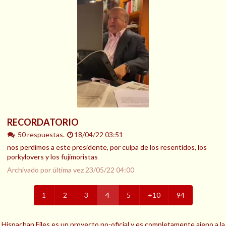
RECORDATORIO
50 respuestas.
18/04/22 03:51
nos perdimos a este presidente, por culpa de los resentidos, los
porkylovers y los fujimoristas
Archivado por última vez
23/05/22 04:00
1
2
3
4
5
+10
94
Hispachan Files es un proyecto no-oficial y es completamente ajeno a la