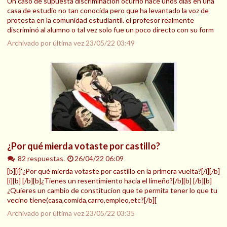
Un caso de supuesta discriminación ocurrió hace unos días en una
casa de estudio no tan conocida pero que ha levantado la voz de
protesta en la comunidad estudiantil. el profesor realmente
discriminó al alumno o tal vez solo fue un poco directo con su form
Archivado por última vez
23/05/22 03:49
¿Por qué mierda votaste por castillo?
82 respuestas.
26/04/22 06:09
[b][i]'¿Por qué mierda votaste por castillo en la primera vuelta?[/i][/b]
[i][b] [/b][b]¿Tienes un resentimiento hacia el limeño?[/b][b] [/b][b]
¿Quieres un cambio de constitucion que te permita tener lo que tu
vecino tiene(casa,comida,carro,empleo,etc?[/b][
Archivado por última vez
23/05/22 03:35