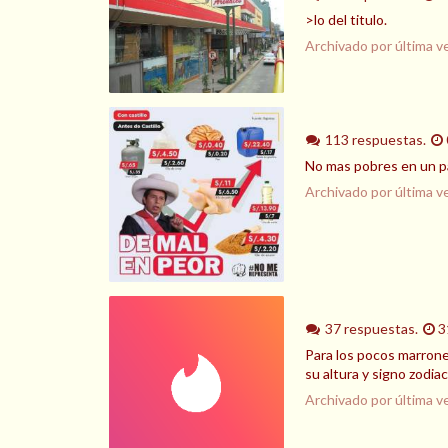
>lo del titulo.
Archivado por última v
113 respuestas.
No mas pobres en un pai
Archivado por última v
37 respuestas.
3
Para los pocos marrone
su altura y signo zodia
Archivado por última v