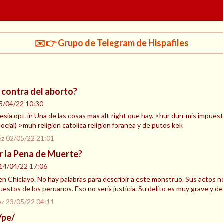
✉️👉 Grupo de Telegram de Hispafiles
 contra del aborto?
5/04/22 10:30
ia opt-in Una de las cosas mas alt-right que hay. >hur durr mis impuesto
ocial) >muh religion catolica religion foranea y de putos kek
ez
02/05/22 21:01
r la Pena de Muerte?
14/04/22 17:06
n Chiclayo. No hay palabras para describir a este monstruo. Sus actos no
estos de los peruanos. Eso no sería justicia. Su delito es muy grave y de
ez
23/05/22 04:11
/pe/