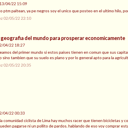
13/04/22 15:09
go ptm paltean, ya pe negros soy el unico que posteo en el ultimo hilo, 
ez
02/05/22 22:10
or geografia del mundo para prosperar economicamente
2/04/22 18:27
mos del primer mundo si estos paises tienen en comun que sus capitales
 sino tambien que su suelo es plano y por lo general apto para la agricult
ez
02/05/22 20:35
2/04/22 00:33
la comunidad ciclista de Lima hay muchos racer que tienen bicicletas y c
ueden pagarse ni un pollito de pardos. hablando de eso voy comprar esta