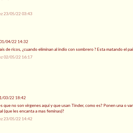
ez
23/05/22 03:43
01/04/22 14:32
s de ricos, ¿cuando eliminan al indio con sombrero ? Esta matando el pa
ez
02/05/22 16:17
1/03/22 18:42
s que no son vírgenes aqui y que usan Tinder, como es? Ponen una o vari
cal (que les encanta a mas feminas)?
ez
23/05/22 14:42