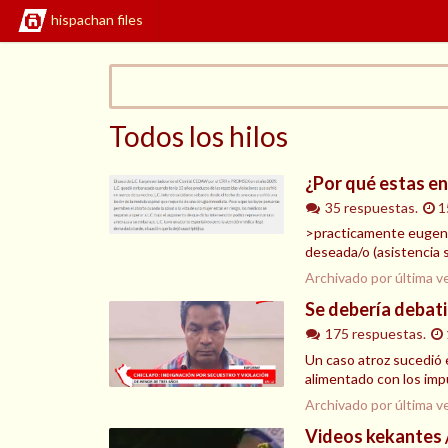
hispachan files
Todos los hilos
¿Por qué estas en
35 respuestas.
1
>practicamente eugenes
deseada/o (asistencia s
Archivado por última v
Se debería debati
175 respuestas.
Un caso atroz sucedió e
alimentado con los impu
Archivado por última v
Videos kekantes 