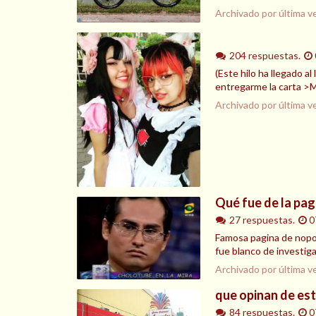
Archivado por última v
204 respuestas.
(Este hilo ha llegado a
entregarme la carta >M
Archivado por última v
Qué fue de la pag
27 respuestas.
0
Famosa pagina de nopor
fue blanco de investig
Archivado por última v
que opinan de est
84 respuestas.
0