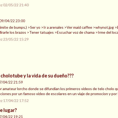
ez
02/05/22 21:40
09/04/22 23:00
l límite de bumps.) >Ser yo >Ir a arenales >Ver maid caffee >whynot.jpg 
irarle los brazos >Tener tatuajes >Escuchar voz de chama >Irme del loca
ez
23/05/22 15:29
 cholotube y la vida de su dueño???
7/04/22 21:59
 amateur lorcho donde se difundian los primeros videos de telo cholo qu
aciones por un famoso video de escolares en un viaje de promocion y por 
ez
17/04/22 17:52
e lugar?
7/04/22 19:21