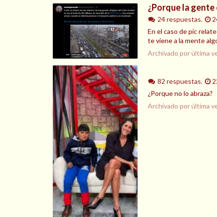
¿Porque la gente 
24 respuestas.
2
En el caso de pic relat
te viene a la mente alg
Archivado por última v
82 respuestas.
2
¿Porque no lo abraza?
Archivado por última v