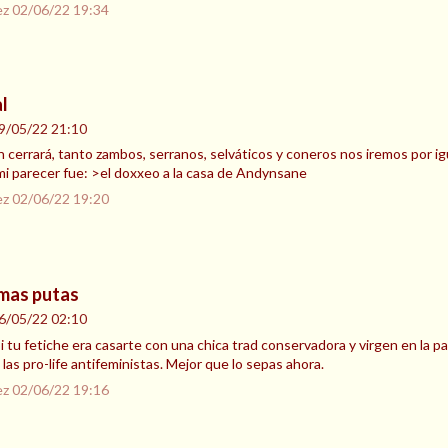
ez
02/06/22 19:34
al
9/05/22 21:10
cerrará, tanto zambos, serranos, selváticos y coneros nos iremos por i
 mi parecer fue: >el doxxeo a la casa de Andynsane
ez
02/06/22 19:20
 mas putas
6/05/22 02:10
i tu fetiche era casarte con una chica trad conservadora y virgen en la 
as pro-life antifeministas. Mejor que lo sepas ahora.
ez
02/06/22 19:16