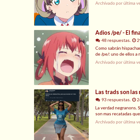
Archivado por última v
Adios /pe/ - El fin
48 respuestas.
2
Como sabrán hispachan 
de /pe/: uno de ellos a
Archivado por última v
Las trads son las
93 respuestas.
2
La verdad negranons. S
son mas recatadas que l
Archivado por última v