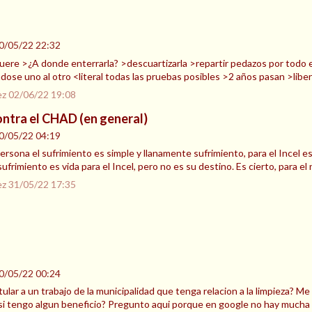
0/05/22 22:32
re >¿A donde enterrarla? >descuartizarla >repartir pedazos por todo el c
dose uno al otro <literal todas las pruebas posibles >2 años pasan >libe
ez
02/06/22 19:08
ntra el CHAD (en general)
0/05/22 04:19
ersona el sufrimiento es simple y llanamente sufrimiento, para el Incel e
ufrimiento es vida para el Incel, pero no es su destino. Es cierto, para el
ez
31/05/22 17:35
0/05/22 00:24
ar a un trabajo de la municipalidad que tenga relacion a la limpieza? Me 
i tengo algun beneficio? Pregunto aqui porque en google no hay mucha 