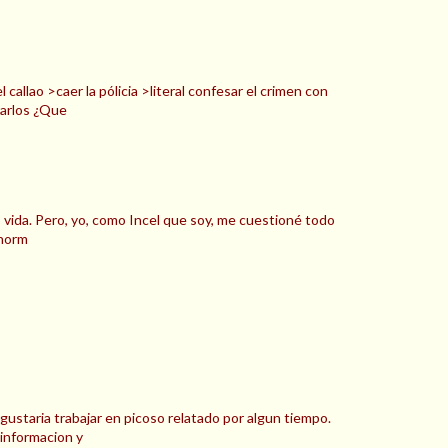
allao >caer la pólicia >literal confesar el crimen con
rarlos ¿Que
s vida. Pero, yo, como Incel que soy, me cuestioné todo
 norm
gustaria trabajar en picoso relatado por algun tiempo.
informacion y