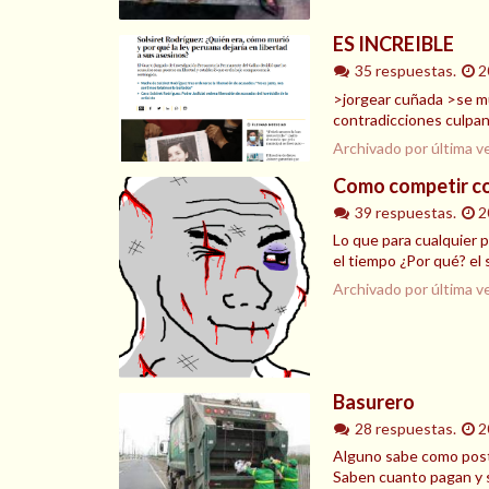
ES INCREIBLE
35 respuestas.
2
>jorgear cuñada >se mue
contradicciones culpan
Archivado por última v
Como competir co
39 respuestas.
2
Lo que para cualquier p
el tiempo ¿Por qué? el s
Archivado por última v
Basurero
28 respuestas.
2
Alguno sabe como postul
Saben cuanto pagan y s