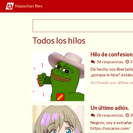
hispachan files
Todos los hilos
Hilo de confesion
36 respuestas.
3
De hecho soy libertario
¿porque lo hice? estaba
Archivado por última v
Un último adiós.
36 respuestas.
3
Negros, voy a extrañar
https://vocaroo.com/