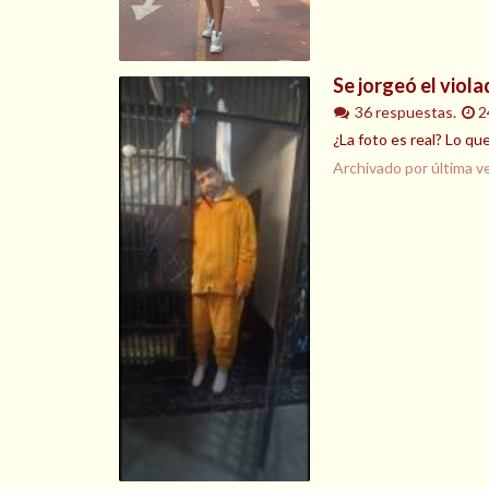
Se jorgeó el viola
36 respuestas.
2
¿La foto es real? Lo qu
Archivado por última v