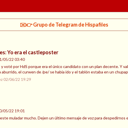
✉️👉 Grupo de Telegram de Hispafiles
es: Yo era el castleposter
1/05/22 03:40
 y voté por HdS porque era el único candidato con un plan decente. Y valió
 aburrido, el curwen de /pe/ se había ido y el tablón estaba en un chupa
ez
02/06/22 19:29
0/05/22 19:01
 este muladar mucho. Dejen un último mensaje de voz para despedirnos en