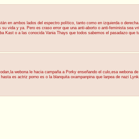
tán en ambos lados del espectro político, tanto como en izquierda o derecha
su vida y ya. Pero es craso error que una anti-aborto o anti-feminista sea vr
aba Kast o a las conocida Vania Thays que todos sabemos el pasadazo que tu
odan,la webona le hacia campaña a Porky enseñando el culo,esa webona de tra
 hasta es actriz porno es o la blanquita oxampanpina que larpea de nazi Lyn