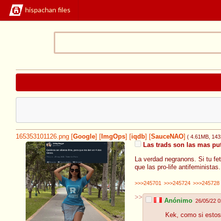
hispachan files
165353101126.png
[
Google
]
[
ImgOps
]
[
iqdb
]
[
SauceNAO
]
( 4.61MB
, 14
Las trads son las mas pu
La verdad negranons. Si tu fe
que las pro-life antifeminista
>>>245701
>>>245724
>>>245728
>>
Anónimo
26/05/22 0
Kek, como si estos