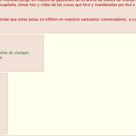
ulo mientras pongo su música de japoneses de su anime de titanes de mierda 
capitarla, tomar foto y vídeo de las cosas que hice y mandárselas por dvd a 
vitar que estas putas se infiltren en nuestros santuarios conservadores, a cu
ntas de chulapis,
jo