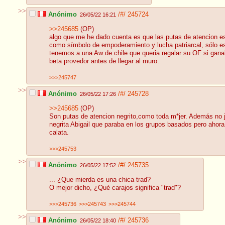
>>
Anónimo
/#/
245724
26/05/22 16:21
>>245685
(OP)
algo que me he dado cuenta es que las putas de atencion es
como símbolo de empoderamiento y lucha patriarcal, sólo es 
tenemos a una Aw de chile que queria regalar su OF si gan
beta provedor antes de llegar al muro.
>>>245747
>>
Anónimo
/#/
245728
26/05/22 17:26
>>245685
(OP)
Son putas de atencion negrito,como toda m*jer. Además no j
negrita Abigail que paraba en los grupos basados pero ahora
calata.
>>>245753
>>
Anónimo
/#/
245735
26/05/22 17:52
... ¿Que mierda es una chica trad?
O mejor dicho, ¿Qué carajos significa "trad"?
>>>245736
>>>245743
>>>245744
>>
Anónimo
/#/
245736
26/05/22 18:40