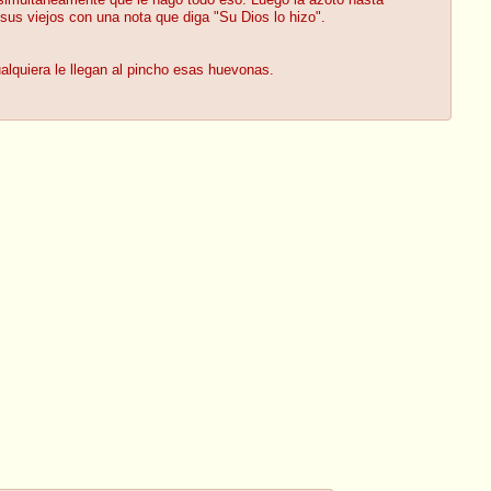
simultaneamente que le hago todo eso. Luego la azoto hasta
sus viejos con una nota que diga "Su Dios lo hizo".
alquiera le llegan al pincho esas huevonas.