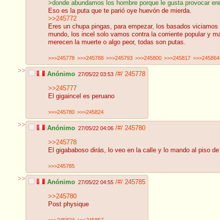
>donde abundamos los hombre porque le gusta provocar er
Eso es la puta que te parió oye huevón de mierda.
>>245772
Eres un chupa pingas, para empezar, los basados viciamos n
mundo, los incel solo vamos contra la corriente popular y ma
merecen la muerte o algo peor, todas son putas.
>>>245778
>>>245788
>>>245793
>>>245800
>>>245817
>>>245864
>>
Anónimo
/#/
245778
27/05/22 03:53
>>245777
El gigaincel es peruano
>>>245780
>>>245824
>>
Anónimo
/#/
245780
27/05/22 04:06
>>245778
El gigababoso dirás, lo veo en la calle y lo mando al piso de
>>>245785
>>
Anónimo
/#/
245785
27/05/22 04:55
>>245780
Post physique