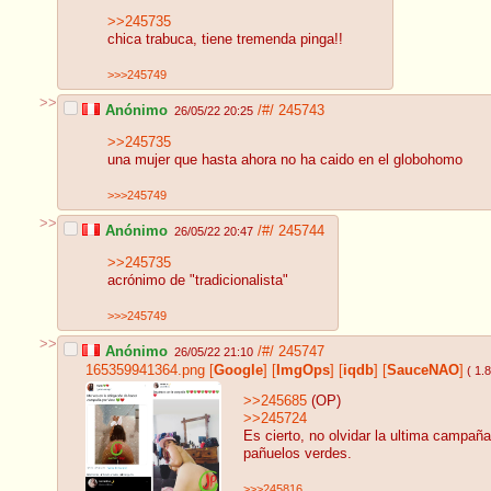
>>245735
chica trabuca, tiene tremenda pinga!!
>>>245749
>>
Anónimo
/#/
245743
26/05/22 20:25
>>245735
una mujer que hasta ahora no ha caido en el globohomo
>>>245749
>>
Anónimo
/#/
245744
26/05/22 20:47
>>245735
acrónimo de "tradicionalista"
>>>245749
>>
Anónimo
/#/
245747
26/05/22 21:10
165359941364.png
[
Google
]
[
ImgOps
]
[
iqdb
]
[
SauceNAO
]
( 1.
>>245685
(OP)
>>245724
Es cierto, no olvidar la ultima campaña
pañuelos verdes.
>>>245816