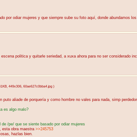
sado por odiar mujeres y que siempre sube su foto aquí, donde abundamos lo
escena politica y quitarle seriedad, a xuxa ahora para no ser considerado in
41KB
, 449x306
, 60ae627c0bba4.jpg
)
n puto aliade de porquería y como hombre no vales para nada, simp perdedor
a es algo malo?
l de /pe/ que se siente basado por odiar mujeres
o, esta obra maestra
>>245753
cosas, hazlas bien.