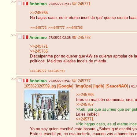
>>
Anónimo
/#/
245771
27/05/22 02:33
>>245765
No hagas caso, es el eterno incel de /pe/ que se siente ba
>>>245772
>>>245777
>>>245793
>>
Anónimo
/#/
245772
27/05/22 02:35
>>245771
>>245765
Disculpenme por no querer que AW se quieran apropiar de la 
politicos. Malditos aliades incels de mierda
>>>245777
>>>245793
>>
Anónimo
/#/
245777
27/05/22 03:47
165362326559.jpg
[
Google
]
[
ImgOps
]
[
iqdb
]
[
SauceNAO
]
( 61.
>>245765
Eres un maricón de mierda, eres u
>>245767
>Kek, por qué asumes que ser put
Lo es imbécil
>>245771
>No hagas caso, es el eterno ince
Yo no soy quien escribió esta basura ¿Sabes qué escribí y
Esto si escribí yo, no esa tontería, cuando vas a hacer las 