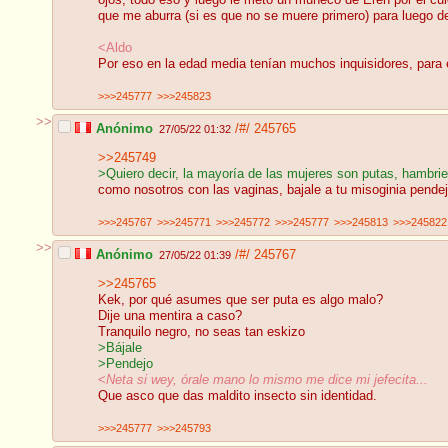
ojos, todo eso y luego le meto un muñeco de Eren por el c
que me aburra (si es que no se muere primero) para luego de
<Aldo
Por eso en la edad media tenían muchos inquisidores, para e
>>>245777
>>>245823
>>
Anónimo
/#/
245765
27/05/22 01:32
>>245749
>Quiero decir, la mayoría de las mujeres son putas, hambrie
como nosotros con las vaginas, bajale a tu misoginia pende
>>>245767
>>>245771
>>>245772
>>>245777
>>>245813
>>>245822
>>
Anónimo
/#/
245767
27/05/22 01:39
>>245765
Kek, por qué asumes que ser puta es algo malo?
Dije una mentira a caso?
Tranquilo negro, no seas tan eskizo
>Bájale
>Pendejo
<
Neta si wey, órale mano lo mismo me dice mi jefecita...
Que asco que das maldito insecto sin identidad.
>>>245777
>>>245793