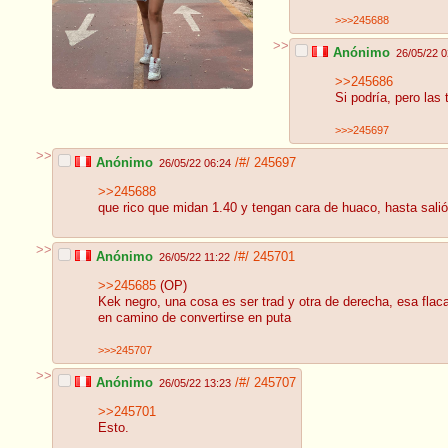
>>>245688
>>
Anónimo
26/05/22 0
>>245686
Si podría, pero las
>>>245697
>>
Anónimo
/#/
245697
26/05/22 06:24
>>245688
que rico que midan 1.40 y tengan cara de huaco, hasta sal
>>
Anónimo
/#/
245701
26/05/22 11:22
>>245685
(OP)
Kek negro, una cosa es ser trad y otra de derecha, esa fla
en camino de convertirse en puta
>>>245707
>>
Anónimo
/#/
245707
26/05/22 13:23
>>245701
Esto.