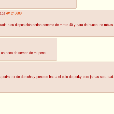
/#/
245688
2:26
 trads a su disposición serian coneras de metro 40 y cara de huaco, no rubias 
ió un poco de semen de mi pene
ca podra ser de derecha y ponerse hasta el polo de porky pero jamas sera tr