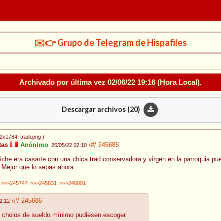
✉️👉 Grupo de Telegram de Hispafiles
Archivado por última vez
02/06/22 19:16
(Hora Local).
Descargar archivos (
20
)
32x1784
, tradi.png
)
tas
Anónimo
/#/
245685
26/05/22 02:10
tiche era casarte con una chica trad conservadora y virgen en la parroquia 
s. Mejor que lo sepas ahora.
>>>245747
>>>245831
>>>246001
/#/
245686
2:12
 cholos de sueldo mínimo pudiesen escoger