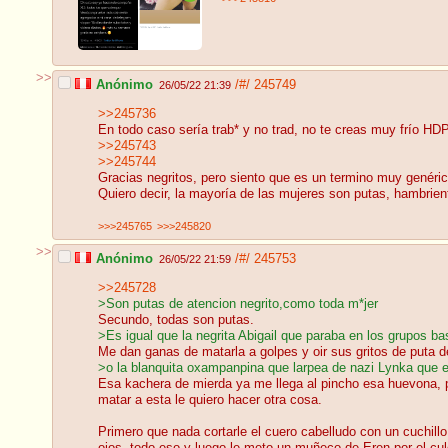
>>
Anónimo
/#/
245749
26/05/22 21:39
>>245736
En todo caso sería trab* y no trad, no te creas muy frío HDP
>>245743
>>245744
Gracias negritos, pero siento que es un termino muy genéric
Quiero decir, la mayoría de las mujeres son putas, hambrien
>>>245765
>>>245820
>>
Anónimo
/#/
245753
26/05/22 21:59
>>245728
>Son putas de atencion negrito,como toda m*jer
Secundo, todas son putas.
>Es igual que la negrita Abigail que paraba en los grupos b
Me dan ganas de matarla a golpes y oir sus gritos de puta de
>o la blanquita oxampanpina que larpea de nazi Lynka que e
Esa kachera de mierda ya me llega al pincho esa huevona, p
matar a esta le quiero hacer otra cosa.
Primero que nada cortarle el cuero cabelludo con un cuchill