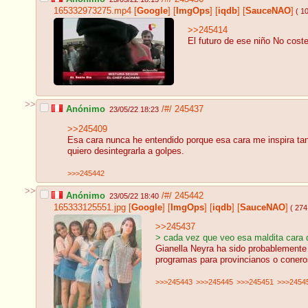
165332973275.mp4
[
Google
]
[
ImgOps
]
[
iqdb
]
[
SauceNAO
]
( 1
>>245414
El futuro de ese niño No cost
>>
Anónimo
/#/
245437
23/05/22 18:23
>>245409
Esa cara nunca he entendido porque esa cara me inspira tan
quiero desintegrarla a golpes.
>>>245442
>>
Anónimo
/#/
245442
23/05/22 18:40
165333125551.jpg
[
Google
]
[
ImgOps
]
[
iqdb
]
[
SauceNAO
]
( 274
>>245437
> cada vez que veo esa maldita cara q
Gianella Neyra ha sido probablemente 
programas para provincianos o conero
>>>245443
>>>245445
>>>245451
>>>2454