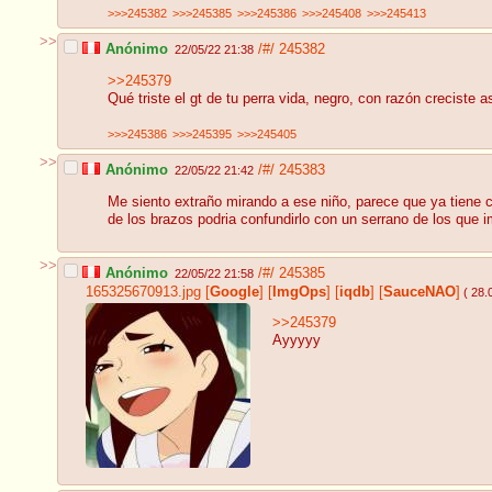
>>>245382
>>>245385
>>>245386
>>>245408
>>>245413
>>
Anónimo
/#/
245382
22/05/22 21:38
>>245379
Qué triste el gt de tu perra vida, negro, con razón creciste a
>>>245386
>>>245395
>>>245405
>>
Anónimo
/#/
245383
22/05/22 21:42
Me siento extraño mirando a ese niño, parece que ya tiene c
de los brazos podria confundirlo con un serrano de los que 
>>
Anónimo
/#/
245385
22/05/22 21:58
165325670913.jpg
[
Google
]
[
ImgOps
]
[
iqdb
]
[
SauceNAO
]
( 28.
>>245379
Ayyyyy