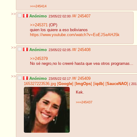
>>>245414
>>
Anónimo
/#/
245407
23/05/22 02:00
>>245371
(OP)
quien los quiere a eso bolivianos
https://www.youtube.com/watch?v=EoEJSeAHJ5k
>>
Anónimo
/#/
245408
23/05/22 02:05
>>245379
No sé negro,no lo creeré hasta que vea otros programas...
>>
Anónimo
/#/
245409
23/05/22 02:17
165327223536.jpg
[
Google
]
[
ImgOps
]
[
iqdb
]
[
SauceNAO
]
( 201
Kek.
>>>245437