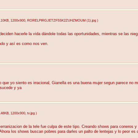
.10KB
, 1200x900
, RORELPIRGJETZF5SK2ZUHZMOUM (1).jpg
)
 deciden hacerle la vida dándole todas las oportunidades, mientras se las nie
ndo y así es como nos ven.
lo que yo siento es irracional, Gianella es una buena mujer segun parece no 
 sucede y ya
.48KB
, 1200x900
, tv.jpg
)
 serranizacion de la tele fue culpa de este tipo. Creando shows para coneros
e. Ahora los shows buscan pobres para darles un palto de lentejas y lo peor 