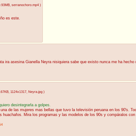
0.93MB
, serranochoro.mp4
)
eño es este.
ta ira asesina Gianella Neyra nisiquiera sabe que existo nunca me ha hecho
.67KB
, 1124x1317
, Neyra.jpg
)
uiero desintegrarla a golpes.
una de las mujeres mas bellas que tuvo la televisión peruana en los 90's. To
s huachafos. Mira los programas y las modelos de los 90s y compáralos con
54