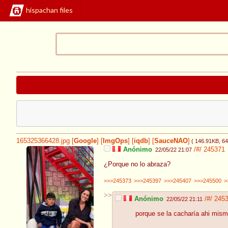
hispachan files
165325366428.jpg
[
Google
]
[
ImgOps
]
[
iqdb
]
[
SauceNAO
]
( 146.91KB
, 6
Anónimo
/#/
245371
22/05/22 21:07
¿Porque no lo abraza?
>>>245373
>>>245397
>>>245407
>>>245500
>
>>
Anónimo
/#/
245
22/05/22 21:11
porque se la cacharía ahi mis