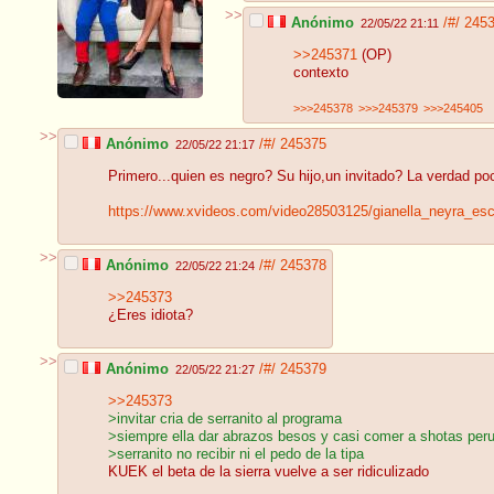
>>
Anónimo
/#/
245
22/05/22 21:11
>>245371
(OP)
contexto
>>>245378
>>>245379
>>>245405
>>
Anónimo
/#/
245375
22/05/22 21:17
Primero...quien es negro? Su hijo,un invitado? La verdad p
https://www.xvideos.com/video28503125/gianella_neyra_es
>>
Anónimo
/#/
245378
22/05/22 21:24
>>245373
¿Eres idiota?
>>
Anónimo
/#/
245379
22/05/22 21:27
>>245373
>invitar cria de serranito al programa
>siempre ella dar abrazos besos y casi comer a shotas per
>serranito no recibir ni el pedo de la tipa
KUEK el beta de la sierra vuelve a ser ridiculizado