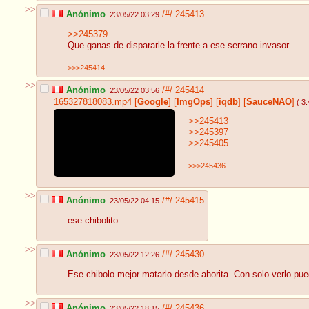
>>
Anónimo
/#/
245413
23/05/22 03:29
>>245379
Que ganas de dispararle la frente a ese serrano invasor.
>>>245414
>>
Anónimo
/#/
245414
23/05/22 03:56
165327818083.mp4
[
Google
]
[
ImgOps
]
[
iqdb
]
[
SauceNAO
]
( 3
>>245413
>>245397
>>245405
>>>245436
>>
Anónimo
/#/
245415
23/05/22 04:15
ese chibolito
>>
Anónimo
/#/
245430
23/05/22 12:26
Ese chibolo mejor matarlo desde ahorita. Con solo verlo pu
>>
Anónimo
/#/
245436
23/05/22 18:15