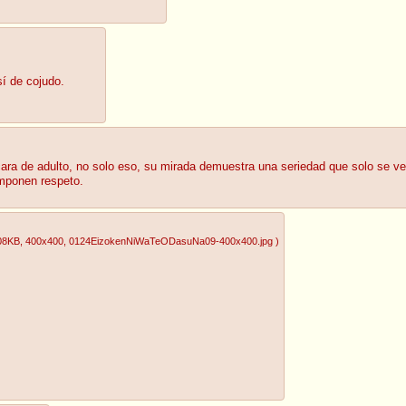
sí de cojudo.
ara de adulto, no solo eso, su mirada demuestra una seriedad que solo se ve e
imponen respeto.
08KB
, 400x400
, 0124EizokenNiWaTeODasuNa09-400x400.jpg
)