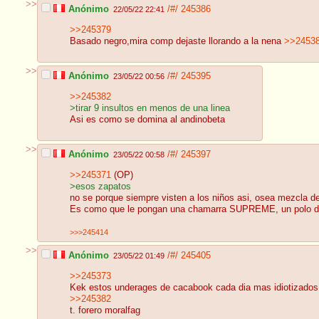
>>
Anónimo
/#/
245386
22/05/22 22:41
>>245379
Basado negro,mira comp dejaste llorando a la nena
>>2453
>>
Anónimo
/#/
245395
23/05/22 00:56
>>245382
>tirar 9 insultos en menos de una linea
Asi es como se domina al andinobeta
>>
Anónimo
/#/
245397
23/05/22 00:58
>>245371
(OP)
>esos zapatos
no se porque siempre visten a los niños asi, osea mezcla de
Es como que le pongan una chamarra SUPREME, un polo de be
>>>245414
>>
Anónimo
/#/
245405
23/05/22 01:49
>>245373
Kek estos underages de cacabook cada dia mas idiotizados 
>>245382
t. forero moralfag