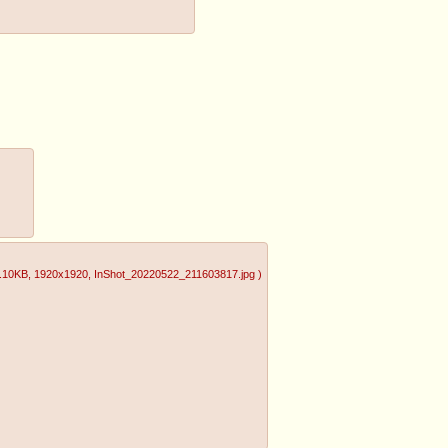
.10KB
, 1920x1920
, InShot_20220522_211603817.jpg
)