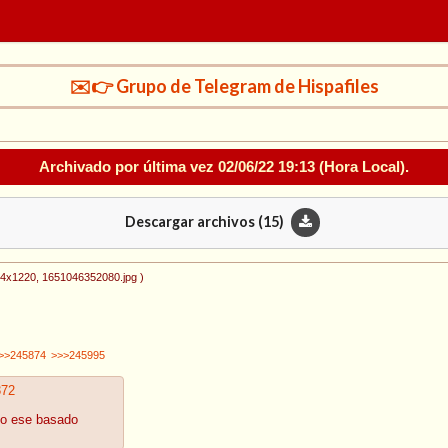
✉️👉 Grupo de Telegram de Hispafiles
Archivado por última vez
02/06/22 19:13
(Hora Local).
Descargar archivos (
15
)
44x1220
, 1651046352080.jpg
)
>>245874
>>>245995
372
mo ese basado