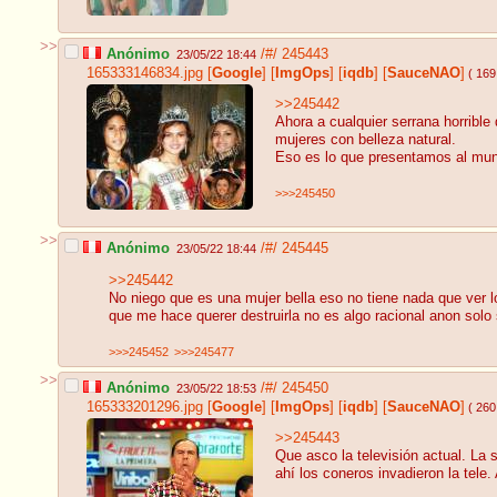
>>
Anónimo
/#/
245443
23/05/22 18:44
165333146834.jpg
[
Google
]
[
ImgOps
]
[
iqdb
]
[
SauceNAO
]
( 169
>>245442
Ahora a cualquier serrana horrible
mujeres con belleza natural.
Eso es lo que presentamos al mu
>>>245450
>>
Anónimo
/#/
245445
23/05/22 18:44
>>245442
No niego que es una mujer bella eso no tiene nada que ver 
que me hace querer destruirla no es algo racional anon solo
>>>245452
>>>245477
>>
Anónimo
/#/
245450
23/05/22 18:53
165333201296.jpg
[
Google
]
[
ImgOps
]
[
iqdb
]
[
SauceNAO
]
( 260
>>245443
Que asco la televisión actual. La
ahí los coneros invadieron la tel