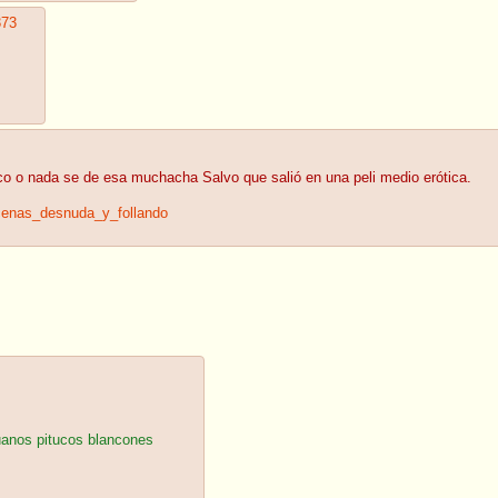
373
oco o nada se de esa muchacha Salvo que salió en una peli medio erótica.
cenas_desnuda_y_follando
uanos pitucos blancones