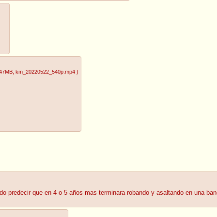
.47MB
, km_20220522_540p.mp4
)
edo predecir que en 4 o 5 años mas terminara robando y asaltando en una ba