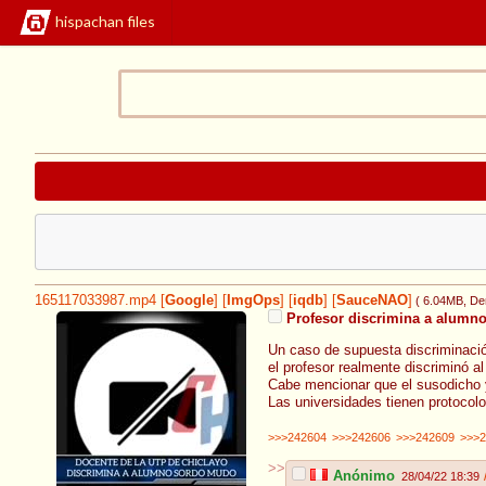
hispachan files
165117033987.mp4
[
Google
]
[
ImgOps
]
[
iqdb
]
[
SauceNAO
]
( 6.04MB
, De
Profesor discrimina a alumn
Un caso de supuesta discriminació
el profesor realmente discriminó a
Cabe mencionar que el susodicho 
Las universidades tienen protocol
>>>242604
>>>242606
>>>242609
>>>2
>>
Anónimo
28/04/22 18:39