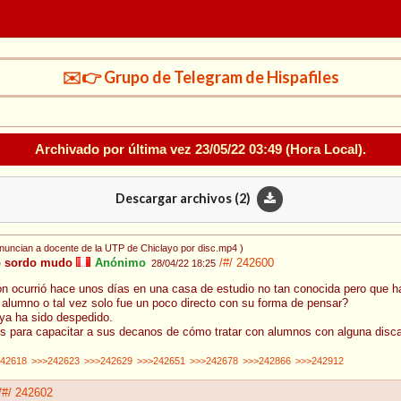
✉️👉 Grupo de Telegram de Hispafiles
Archivado por última vez
23/05/22 03:49
(Hora Local).
Descargar archivos (
2
)
nuncian a docente de la UTP de Chiclayo por disc.mp4
)
o sordo mudo
Anónimo
/#/
242600
28/04/22 18:25
n ocurrió hace unos días en una casa de estudio no tan conocida pero que ha 
l alumno o tal vez solo fue un poco directo con su forma de pensar?
ya ha sido despedido.
os para capacitar a sus decanos de cómo tratar con alumnos con alguna disca
42618
>>>242623
>>>242629
>>>242651
>>>242678
>>>242866
>>>242912
/#/
242602