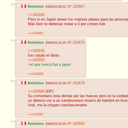
>>
Anónimo
/#/
242667
29/04/22 00:12
>>242650
Pero si en Japón tienen los mejores planes para las persona
Más bien te deberían matar a ti por conero kek
>>>242881
>>
Anónimo
/#/
242674
29/04/22 01:15
>>242636
fue cojudo el idiota
>>242650
>el que nunca fue a japon
>>>242683
>>
Anónimo
/#/
242678
29/04/22 01:28
>>242600
(OP)
Su comentario esta demás por las huevas pero es la verdad. A
yo detesto ver a un zambozolano muerto de hambre en lima 
viral, me la chupan conchasumadre.
>>>242867
>>
Anónimo
/#/
242683
29/04/22 02:03