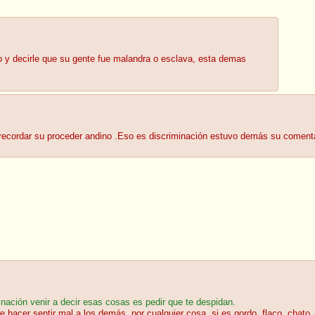
ro y decirle que su gente fue malandra o esclava, esta demas
e recordar su proceder andino .Eso es discriminación estuvo demás su coment
inación venir a decir esas cosas es pedir que te despidan.
hacer sentir mal a los demás, por cualquier cosa, si es gordo, flaco, chato, a