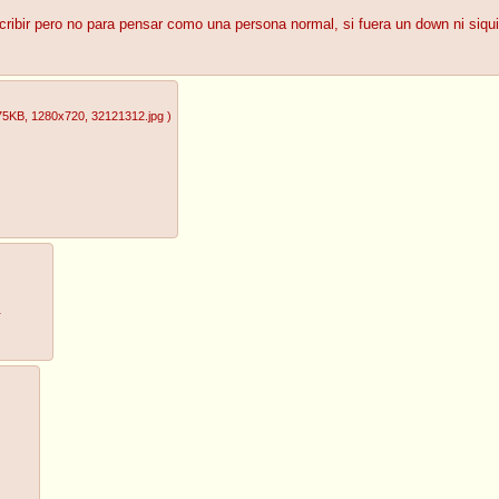
ribir pero no para pensar como una persona normal, si fuera un down ni siquie
75KB
, 1280x720
, 32121312.jpg
)
.