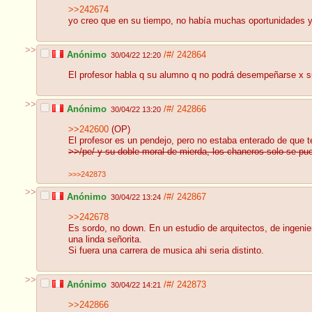
>>242674
yo creo que en su tiempo, no había muchas oportunidades 
>>
Anónimo
/#/
242864
30/04/22 12:20
El profesor habla q su alumno q no podrá desempeñarse x s
>>
Anónimo
/#/
242866
30/04/22 13:20
>>242600
(OP)
El profesor es un pendejo, pero no estaba enterado de que 
>>/pe/ y su doble moral de mierda, los chaneros solo se pue
>>>242873
>>
Anónimo
/#/
242867
30/04/22 13:24
>>242678
Es sordo, no down. En un estudio de arquitectos, de ingeni
una linda señorita.
Si fuera una carrera de musica ahi seria distinto.
>>
Anónimo
/#/
242873
30/04/22 14:21
>>242866