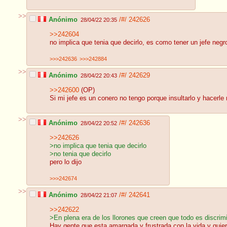
>>
Anónimo
/#/
242626
28/04/22 20:35
>>242604
no implica que tenia que decirlo, es como tener un jefe neg
>>>242636
>>>242884
>>
Anónimo
/#/
242629
28/04/22 20:43
>>242600
(OP)
Si mi jefe es un conero no tengo porque insultarlo y hacerl
>>
Anónimo
/#/
242636
28/04/22 20:52
>>242626
>no implica que tenia que decirlo
>no tenia que decirlo
pero lo dijo
>>>242674
>>
Anónimo
/#/
242641
28/04/22 21:07
>>242622
>En plena era de los llorones que creen que todo es discrim
Hay gente que esta amargada y frustrada con la vida y quiere 