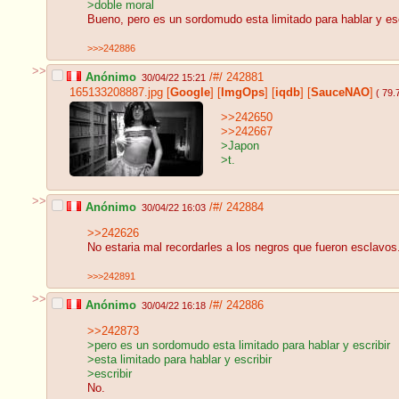
>doble moral
Bueno, pero es un sordomudo esta limitado para hablar y esc
>>>242886
>>
Anónimo
/#/
242881
30/04/22 15:21
165133208887.jpg
[
Google
]
[
ImgOps
]
[
iqdb
]
[
SauceNAO
]
( 79.
>>242650
>>242667
>Japon
>t.
>>
Anónimo
/#/
242884
30/04/22 16:03
>>242626
No estaria mal recordarles a los negros que fueron esclavos
>>>242891
>>
Anónimo
/#/
242886
30/04/22 16:18
>>242873
>pero es un sordomudo esta limitado para hablar y escribir
>esta limitado para hablar y escribir
>escribir
No.