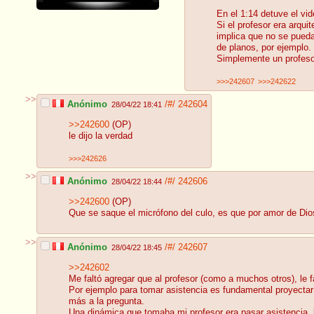
En el 1:14 detuve el vi
Si el profesor era arqu
implica que no se pueda
de planos, por ejemplo.
Simplemente un profesor
>>>242607
>>>242622
>>
Anónimo
/#/
242604
28/04/22 18:41
>>242600
(OP)
le dijo la verdad
>>>242626
>>
Anónimo
/#/
242606
28/04/22 18:44
>>242600
(OP)
Que se saque el micrófono del culo, es que por amor 
>>
Anónimo
/#/
242607
28/04/22 18:45
>>242602
Me faltó agregar que al profesor (como a muchos otros), le f
Por ejemplo para tomar asistencia es fundamental proyectar 
más a la pregunta.
Una dinámica que tomaba mi profesor era pasar asistencia, l