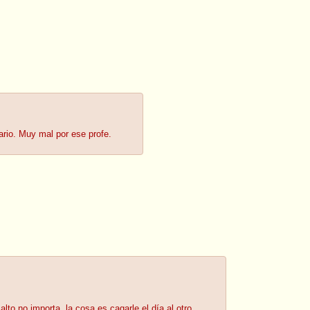
ario. Muy mal por ese profe.
lto no importa, la cosa es cagarle el día al otro.