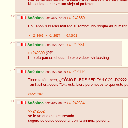
Ni siquiera se le ve tan viejo al profesor.
>>
Anónimo
/#/
242650
28/04/22 22:29
En Japón hubieran matado al sordomudo porque es humanitari
>>>242667
>>>242674
>>>242881
>>
Anónimo
/#/
242651
28/04/22 22:31
>>242600
(OP)
El profe parece el cura de eso videos shitposting
>>
Anónimo
/#/
242662
29/04/22 00:00
Tiene razón, pero, ¿CÓMO PUEDE SER TAN COJUDO???
Tan fácil era decir, "Ok, está bien, pero necesito que esté p
>>>242664
>>
Anónimo
/#/
242664
29/04/22 00:02
>>242662
se le ve que esta estresado
seguro se quiso desquitar con la primera persona