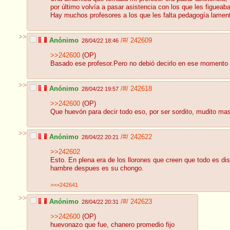
por último volvía a pasar asistencia con los que les figueaba
Hay muchos profesores a los que les falta pedagogía lamen
>>
Anónimo
/#/
242609
28/04/22 18:46
>>242600
(OP)
Basado ese profesor.Pero no debió decirlo en ese momento p
>>
Anónimo
/#/
242618
28/04/22 19:57
>>242600
(OP)
Que huevón para decir todo eso, por ser sordito, mudito mas
>>
Anónimo
/#/
242622
28/04/22 20:21
>>242602
Esto. En plena era de los llorones que creen que todo es di
hambre despues es su chongo.
>>>242641
>>
Anónimo
/#/
242623
28/04/22 20:31
>>242600
(OP)
huevonazo que fue, chanero promedio fijo