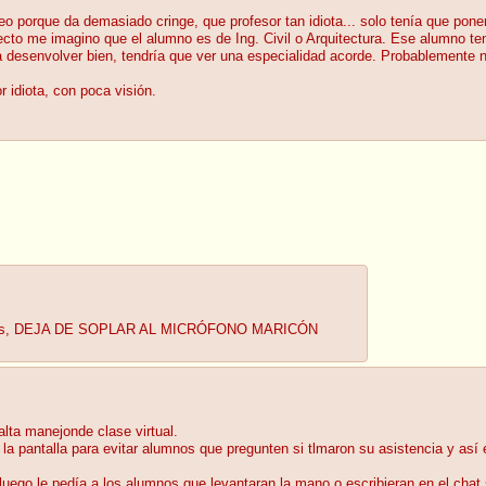
deo porque da demasiado cringe, que profesor tan idiota... solo tenía que pon
itecto me imagino que el alumno es de Ing. Civil o Arquitectura. Ese alumno t
 desenvolver bien, tendría que ver una especialidad acorde. Probablemente no
 idiota, con poca visión.
de Dios, DEJA DE SOPLAR AL MICRÓFONO MARICÓN
alta manejonde clase virtual.
la pantalla para evitar alumnos que pregunten si tlmaron su asistencia y así
uego le pedía a los alumnos que levantaran la mano o escribieran en el chat s