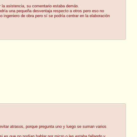
er la asistencia, su comentario estaba demás.
endría una pequeña desventaja respecto a otros pero eso no
 ingeniero de obra pero sí se podría centrar en la elaboración
 evitar atrasos, porque pregunta uno y luego se suman varios
i es que no podían hablar por micro o les estaba fallando y