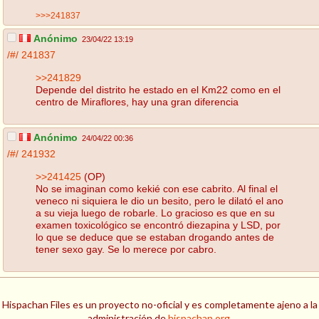
>>>241837
Anónimo
23/04/22 13:19
/#/
241837
>>241829
Depende del distrito he estado en el Km22 como en el
centro de Miraflores, hay una gran diferencia
Anónimo
24/04/22 00:36
/#/
241932
>>241425
(OP)
No se imaginan como kekié con ese cabrito. Al final el
veneco ni siquiera le dio un besito, pero le dilató el ano
a su vieja luego de robarle. Lo gracioso es que en su
examen toxicológico se encontró diezapina y LSD, por
lo que se deduce que se estaban drogando antes de
tener sexo gay. Se lo merece por cabro.
Hispachan Files es un proyecto no-oficial y es completamente ajeno a la
administración de
hispachan.org
.