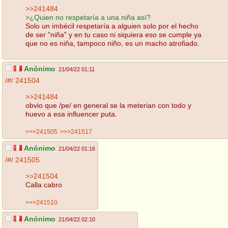
>>241484
>¿Quien no respetaría a una niña así?
Solo un imbécil respetaría a alguien solo por el hecho
de ser "niña" y en tu caso ni siquiera eso se cumple ya
que no es niña, tampoco niño, es un macho atrofiado.
Anónimo
21/04/22 01:11
/#/
241504
>>241484
obvio que /pe/ en general se la meterian con todo y
huevo a esa influencer puta.
>>>241505
>>>241517
Anónimo
21/04/22 01:16
/#/
241505
>>241504
Calla cabro
>>>241510
Anónimo
21/04/22 02:10