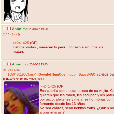
Anónimo
20/04/22 19:50
/#/
241449
>>241425
(OP)
Cabros idiotas , merecen lo peor , por eso a algunos los
matan.
Anónimo
20/04/22 23:43
/#/
241484
165049819663.mp4
[
Google
]
[
ImgOps
]
[
iqdb
]
[
SauceNAO
]
( 2.45MB
, 0e
3c1fa10737ef (online-video.mp4
)
>>241425
(OP)
Esa cabrilla debe estar celosa de su viejita. C
quieren que les roben, les escupan y les pate
por asco, afeitense y metanse hormónas como
fernando desde los 13 años.
No sea cabros, sean bebitas trans. ¿Quien no
a una niña así?