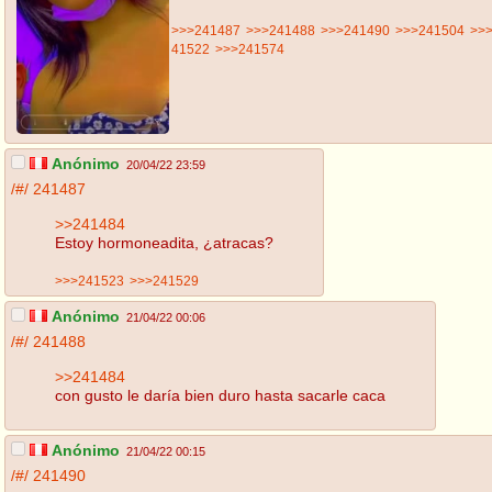
>>>241487
>>>241488
>>>241490
>>>241504
>>
41522
>>>241574
Anónimo
20/04/22 23:59
/#/
241487
>>241484
Estoy hormoneadita, ¿atracas?
>>>241523
>>>241529
Anónimo
21/04/22 00:06
/#/
241488
>>241484
con gusto le daría bien duro hasta sacarle caca
Anónimo
21/04/22 00:15
/#/
241490