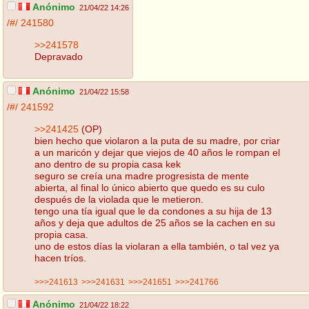
Anónimo
21/04/22 14:26
/#/
241580
>>241578
Depravado
Anónimo
21/04/22 15:58
/#/
241592
>>241425
(OP)
bien hecho que violaron a la puta de su madre, por criar
a un maricón y dejar que viejos de 40 años le rompan el
ano dentro de su propia casa kek
seguro se creía una madre progresista de mente
abierta, al final lo único abierto que quedo es su culo
después de la violada que le metieron.
tengo una tía igual que le da condones a su hija de 13
años y deja que adultos de 25 años se la cachen en su
propia casa.
uno de estos días la violaran a ella también, o tal vez ya
hacen tríos.
>>>241613
>>>241631
>>>241651
>>>241766
Anónimo
21/04/22 18:22