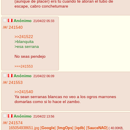
(aunque de placer) ers tú cuando te atoran el tubo de
escape, cabro conchetumare
Anónimo
21/04/22 05:33
/#/
241540
>>241522
>blanquita
>esa serrana
No seas pendejo
>>>241553
Anónimo
21/04/22 06:09
/#/
241553
>>241540
Ya sean serranas blancas no veo a los ogros marrones
domarlas como si lo hace el zambo.
Anónimo
21/04/22 13:56
/#/
241574
165054938651.jpg
[
Google
]
[
ImgOps
]
[
iqdb
]
[
SauceNAO
]
( 40.00KB
,