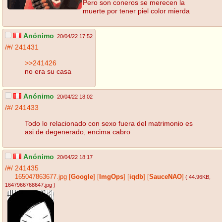
Pero son coneros se merecen la
muerte por tener piel color mierda
Anónimo
20/04/22 17:52
/#/
241431
>>241426
no era su casa
Anónimo
20/04/22 18:02
/#/
241433
Todo lo relacionado con sexo fuera del matrimonio es
asi de degenerado, encima cabro
Anónimo
20/04/22 18:17
/#/
241435
165047863677.jpg
[
Google
]
[
ImgOps
]
[
iqdb
]
[
SauceNAO
]
( 44.96KB
,
1647966768647.jpg
)