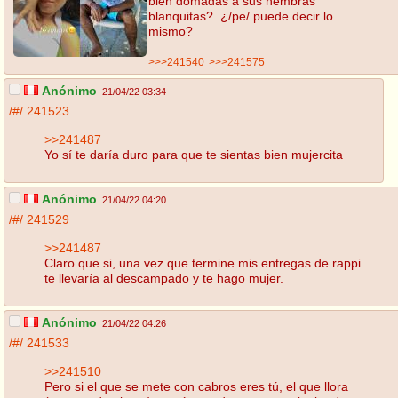
bien domadas a sus hembras
blanquitas?. ¿/pe/ puede decir lo
mismo?
>>>241540
>>>241575
Anónimo
21/04/22 03:34
/#/
241523
>>241487
Yo sí te daría duro para que te sientas bien mujercita
Anónimo
21/04/22 04:20
/#/
241529
>>241487
Claro que si, una vez que termine mis entregas de rappi
te llevaría al descampado y te hago mujer.
Anónimo
21/04/22 04:26
/#/
241533
>>241510
Pero si el que se mete con cabros eres tú, el que llora