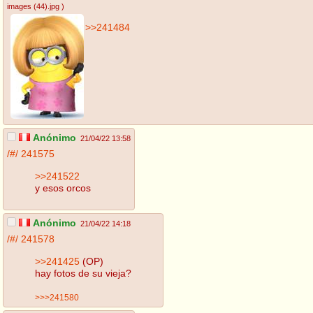
images (44).jpg
)
>>241484
Anónimo
21/04/22 13:58
/#/
241575
>>241522
y esos orcos
Anónimo
21/04/22 14:18
/#/
241578
>>241425
(OP)
hay fotos de su vieja?
>>>241580