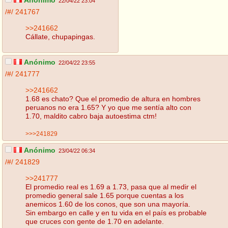
Anónimo
22/04/22 23:04
/#/
241767
>>241662
Cállate, chupapingas.
Anónimo
22/04/22 23:55
/#/
241777
>>241662
1.68 es chato? Que el promedio de altura en hombres
peruanos no era 1.65? Y yo que me sentía alto con
1.70, maldito cabro baja autoestima ctm!
>>>241829
Anónimo
23/04/22 06:34
/#/
241829
>>241777
El promedio real es 1.69 a 1.73, pasa que al medir el
promedio general sale 1.65 porque cuentas a los
anemicos 1.60 de los conos, que son una mayoría.
Sin embargo en calle y en tu vida en el país es probable
que cruces con gente de 1.70 en adelante.