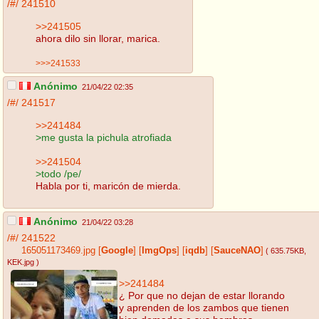
/#/
241510
>>241505
ahora dilo sin llorar, marica.
>>>241533
Anónimo
21/04/22 02:35
/#/
241517
>>241484
>me gusta la pichula atrofiada
>>241504
>todo /pe/
Habla por ti, maricón de mierda.
Anónimo
21/04/22 03:28
/#/
241522
165051173469.jpg
[
Google
]
[
ImgOps
]
[
iqdb
]
[
SauceNAO
]
( 635.75KB
,
KEK.jpg
)
>>241484
¿ Por que no dejan de estar llorando
y aprenden de los zambos que tienen