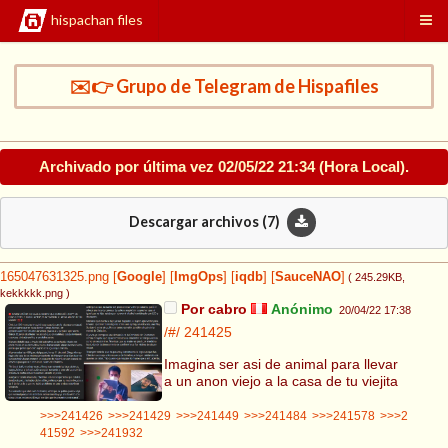
hispachan files
✉️👉 Grupo de Telegram de Hispafiles
Archivado por última vez
02/05/22 21:34
(Hora Local).
Descargar archivos (
7
)
165047631325.png
[
Google
]
[
ImgOps
]
[
iqdb
]
[
SauceNAO
]
( 245.29KB
,
kekkkkk.png
)
Por cabro
Anónimo
20/04/22 17:38
/#/
241425
Imagina ser asi de animal para llevar
a un anon viejo a la casa de tu viejita
>>>241426
>>>241429
>>>241449
>>>241484
>>>241578
>>>2
41592
>>>241932