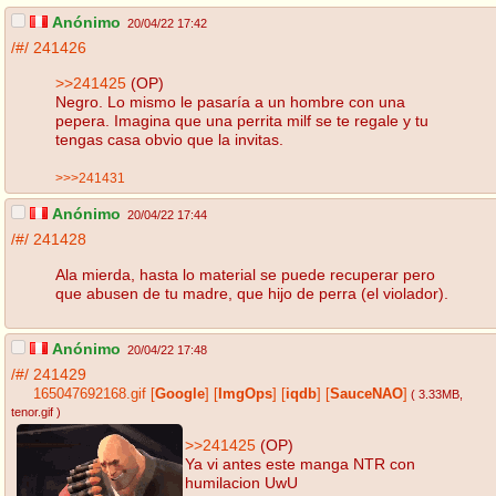
Anónimo
20/04/22 17:42
/#/
241426
>>241425
(OP)
Negro. Lo mismo le pasaría a un hombre con una
pepera. Imagina que una perrita milf se te regale y tu
tengas casa obvio que la invitas.
>>>241431
Anónimo
20/04/22 17:44
/#/
241428
Ala mierda, hasta lo material se puede recuperar pero
que abusen de tu madre, que hijo de perra (el violador).
Anónimo
20/04/22 17:48
/#/
241429
165047692168.gif
[
Google
]
[
ImgOps
]
[
iqdb
]
[
SauceNAO
]
( 3.33MB
,
tenor.gif
)
>>241425
(OP)
Ya vi antes este manga NTR con
humilacion UwU