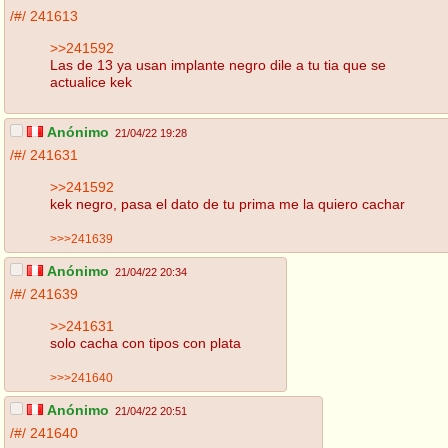
/#/
241613
>>241592
Las de 13 ya usan implante negro dile a tu tia que se
actualice kek
Anónimo
21/04/22 19:28
/#/
241631
>>241592
kek negro, pasa el dato de tu prima me la quiero cachar
>>>241639
Anónimo
21/04/22 20:34
/#/
241639
>>241631
solo cacha con tipos con plata
>>>241640
Anónimo
21/04/22 20:51
/#/
241640