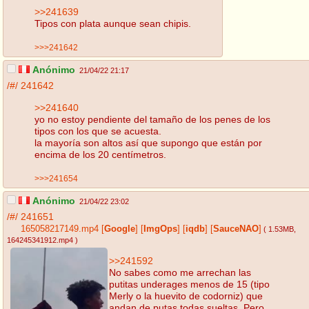
>>241639
Tipos con plata aunque sean chipis.
>>>241642
Anónimo
21/04/22 21:17
/#/
241642
>>241640
yo no estoy pendiente del tamaño de los penes de los
tipos con los que se acuesta.
la mayoría son altos así que supongo que están por
encima de los 20 centímetros.
>>>241654
Anónimo
21/04/22 23:02
/#/
241651
165058217149.mp4
[
Google
]
[
ImgOps
]
[
iqdb
]
[
SauceNAO
]
( 1.53MB
,
164245341912.mp4
)
>>241592
No sabes como me arrechan las
putitas underages menos de 15 (tipo
Merly o la huevito de codorniz) que
andan de putas todas sueltas. Pero